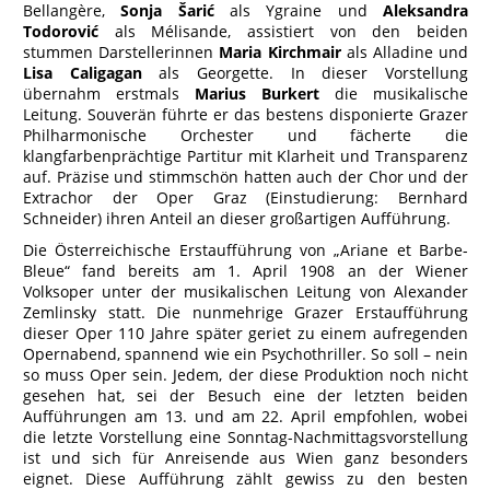
Bellangère,
Sonja Šarić
als Ygraine und
Aleksandra
Todorović
als Mélisande, assistiert von den beiden
stummen Darstellerinnen
Maria Kirchmair
als Alladine und
Lisa Caligagan
als Georgette. In dieser Vorstellung
übernahm erstmals
Marius Burkert
die musikalische
Leitung. Souverän führte er das bestens disponierte Grazer
Philharmonische Orchester und fächerte die
klangfarbenprächtige Partitur mit Klarheit und Transparenz
auf. Präzise und stimmschön hatten auch der Chor und der
Extrachor der Oper Graz (Einstudierung: Bernhard
Schneider) ihren Anteil an dieser großartigen Aufführung.
Die Österreichische Erstaufführung von „Ariane et Barbe-
Bleue“ fand bereits am 1. April 1908 an der Wiener
Volksoper unter der musikalischen Leitung von Alexander
Zemlinsky statt. Die nunmehrige Grazer Erstaufführung
dieser Oper 110 Jahre später geriet zu einem aufregenden
Opernabend, spannend wie ein Psychothriller. So soll – nein
so muss Oper sein. Jedem, der diese Produktion noch nicht
gesehen hat, sei der Besuch eine der letzten beiden
Aufführungen am 13. und am 22. April empfohlen, wobei
die letzte Vorstellung eine Sonntag-Nachmittagsvorstellung
ist und sich für Anreisende aus Wien ganz besonders
eignet. Diese Aufführung zählt gewiss zu den besten