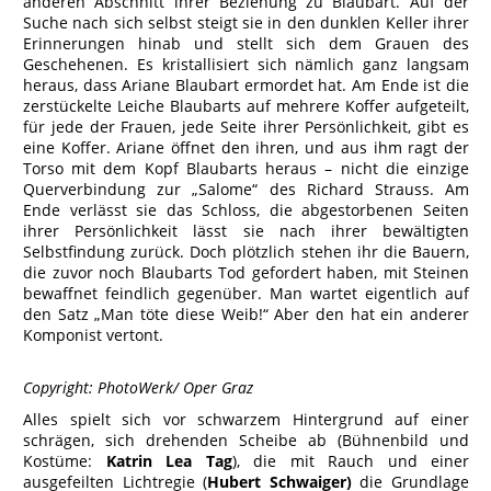
anderen Abschnitt ihrer Beziehung zu Blaubart. Auf der
Suche nach sich selbst steigt sie in den dunklen Keller ihrer
Erinnerungen hinab und stellt sich dem Grauen des
Geschehenen. Es kristallisiert sich nämlich ganz langsam
heraus, dass Ariane Blaubart ermordet hat. Am Ende ist die
zerstückelte Leiche Blaubarts auf mehrere Koffer aufgeteilt,
für jede der Frauen, jede Seite ihrer Persönlichkeit, gibt es
eine Koffer. Ariane öffnet den ihren, und aus ihm ragt der
Torso mit dem Kopf Blaubarts heraus – nicht die einzige
Querverbindung zur „Salome“ des Richard Strauss. Am
Ende verlässt sie das Schloss, die abgestorbenen Seiten
ihrer Persönlichkeit lässt sie nach ihrer bewältigten
Selbstfindung zurück. Doch plötzlich stehen ihr die Bauern,
die zuvor noch Blaubarts Tod gefordert haben, mit Steinen
bewaffnet feindlich gegenüber. Man wartet eigentlich auf
den Satz „Man töte diese Weib!“ Aber den hat ein anderer
Komponist vertont.
Copyright: PhotoWerk/ Oper Graz
Alles spielt sich vor schwarzem Hintergrund auf einer
schrägen, sich drehenden Scheibe ab (Bühnenbild und
Kostüme:
Katrin Lea Tag
), die mit Rauch und einer
ausgefeilten Lichtregie (
Hubert Schwaiger)
die Grundlage