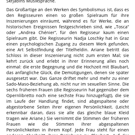
Skrjabins Musiksprache.
Das Großartige an den Werken des Symbolismus ist, dass es
den Regisseuren einen so großen Spielraum für ihre
Inszenierungen einräumt, während es für Werke, die an
historischen Ereignissen festgeschrieben sind, wie „Tosca“
oder „Andrea Chénier“, für den Regisseur kaum einen
Spielraum gibt. Die Regisseurin Nadja Loschky hat in Graz
einen psychologischen Zugang zu diesem Werk gefunden,
eine Art Selbstfindung der Titelheldin. Ariane betritt das
Schloss in dieser Inszenierung nicht zum ersten Mal; sie
kehrt zurück und erlebt in ihrer Erinnerung alles noch
einmal: die erste Begegnung und die Hochzeit mit Blaubart,
das anfängliche Glück, die Demütigungen, denen sie später
ausgesetzt war. Das Ganze driftet mehr und mehr zu einer
Sado-Maso-Beziehung ab, nicht nur im sexuellen Sinne. Die
sechs früheren Frauen (die Regisseurin hat gegenüber dem
Opernlibretto noch eine sechste Frau hinzugefügt), die sie
im Laufe der Handlung findet, sind abgespaltene oder
abgestorbene Seiten ihrer eigenen Persönlichkeit. (Leicht
erkennbar daran, dass sie alle das gleiche blaue Kleid
tragen wie Ariane.) Sie vernimmt die Stimmen der früheren
Frauen wie die Stimmen ihrer abgespaltenen
Persönlichkeiten in ihrem Kopf. Jede Frau steht für einen