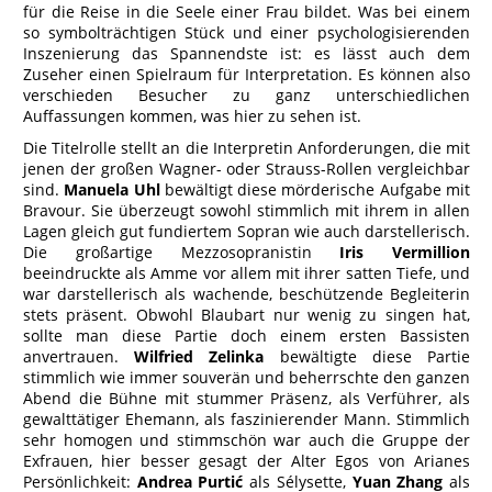
für die Reise in die Seele einer Frau bildet. Was bei einem
so symbolträchtigen Stück und einer psychologisierenden
Inszenierung das Spannendste ist: es lässt auch dem
Zuseher einen Spielraum für Interpretation. Es können also
verschieden Besucher zu ganz unterschiedlichen
Auffassungen kommen, was hier zu sehen ist.
Die Titelrolle stellt an die Interpretin Anforderungen, die mit
jenen der großen Wagner- oder Strauss-Rollen vergleichbar
sind.
Manuela Uhl
bewältigt diese mörderische Aufgabe mit
Bravour. Sie überzeugt sowohl stimmlich mit ihrem in allen
Lagen gleich gut fundiertem Sopran wie auch darstellerisch.
Die großartige Mezzosopranistin
Iris Vermillion
beeindruckte als Amme vor allem mit ihrer satten Tiefe, und
war darstellerisch als wachende, beschützende Begleiterin
stets präsent. Obwohl Blaubart nur wenig zu singen hat,
sollte man diese Partie doch einem ersten Bassisten
anvertrauen.
Wilfried Zelinka
bewältigte diese Partie
stimmlich wie immer souverän und beherrschte den ganzen
Abend die Bühne mit stummer Präsenz, als Verführer, als
gewalttätiger Ehemann, als faszinierender Mann. Stimmlich
sehr homogen und stimmschön war auch die Gruppe der
Exfrauen, hier besser gesagt der Alter Egos von Arianes
Persönlichkeit:
Andrea Purtić
als Sélysette,
Yuan Zhang
als