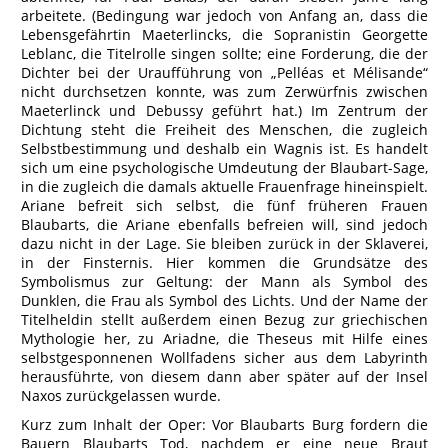
arbeitete. (Bedingung war jedoch von Anfang an, dass die
Lebensgefährtin Maeterlincks, die Sopranistin Georgette
Leblanc, die Titelrolle singen sollte; eine Forderung, die der
Dichter bei der Uraufführung von „Pelléas et Mélisande“
nicht durchsetzen konnte, was zum Zerwürfnis zwischen
Maeterlinck und Debussy geführt hat.) Im Zentrum der
Dichtung steht die Freiheit des Menschen, die zugleich
Selbstbestimmung und deshalb ein Wagnis ist. Es handelt
sich um eine psychologische Umdeutung der Blaubart-Sage,
in die zugleich die damals aktuelle Frauenfrage hineinspielt.
Ariane befreit sich selbst, die fünf früheren Frauen
Blaubarts, die Ariane ebenfalls befreien will, sind jedoch
dazu nicht in der Lage. Sie bleiben zurück in der Sklaverei,
in der Finsternis. Hier kommen die Grundsätze des
Symbolismus zur Geltung: der Mann als Symbol des
Dunklen, die Frau als Symbol des Lichts. Und der Name der
Titelheldin stellt außerdem einen Bezug zur griechischen
Mythologie her, zu Ariadne, die Theseus mit Hilfe eines
selbstgesponnenen Wollfadens sicher aus dem Labyrinth
herausführte, von diesem dann aber später auf der Insel
Naxos zurückgelassen wurde.
Kurz zum Inhalt der Oper: Vor Blaubarts Burg fordern die
Bauern Blaubarts Tod, nachdem er eine neue Braut