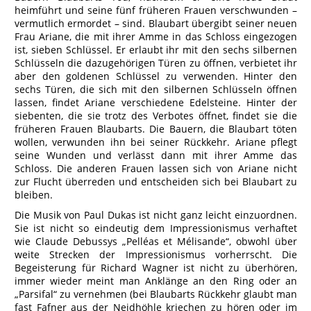
heimführt und seine fünf früheren Frauen verschwunden –
vermutlich ermordet – sind. Blaubart übergibt seiner neuen
Frau Ariane, die mit ihrer Amme in das Schloss eingezogen
ist, sieben Schlüssel. Er erlaubt ihr mit den sechs silbernen
Schlüsseln die dazugehörigen Türen zu öffnen, verbietet ihr
aber den goldenen Schlüssel zu verwenden. Hinter den
sechs Türen, die sich mit den silbernen Schlüsseln öffnen
lassen, findet Ariane verschiedene Edelsteine. Hinter der
siebenten, die sie trotz des Verbotes öffnet, findet sie die
früheren Frauen Blaubarts. Die Bauern, die Blaubart töten
wollen, verwunden ihn bei seiner Rückkehr. Ariane pflegt
seine Wunden und verlässt dann mit ihrer Amme das
Schloss. Die anderen Frauen lassen sich von Ariane nicht
zur Flucht überreden und entscheiden sich bei Blaubart zu
bleiben.
Die Musik von Paul Dukas ist nicht ganz leicht einzuordnen.
Sie ist nicht so eindeutig dem Impressionismus verhaftet
wie Claude Debussys „Pelléas et Mélisande“, obwohl über
weite Strecken der Impressionismus vorherrscht. Die
Begeisterung für Richard Wagner ist nicht zu überhören,
immer wieder meint man Anklänge an den Ring oder an
„Parsifal“ zu vernehmen (bei Blaubarts Rückkehr glaubt man
fast Fafner aus der Neidhöhle kriechen zu hören oder im