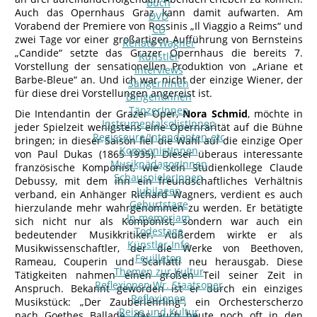
Buch
Auch das Opernhaus Graz kann damit aufwarten. Am
DVD
Vorabend der Premiere von Rossinis „Il Viaggio a Reims“ und
CD
zwei Tage vor einer großartigen Aufführung von Bernsteins
Renate Wagner
„Candide“ setzte das Grazer Opernhaus die bereits 7.
Künstler
Vorstellung der sensationellen Produktion von „Ariane et
Interviews
Barbe-Bleue“ an. Und ich war nicht der einzige Wiener, der
SängerInnen
für diese drei Vorstellungen angereist ist.
DirigentInnen
TänzerInnen
Die Intendantin der Grazer Oper,
Nora Schmid
, möchte in
InstrumentalsolistInnen
jeder Spielzeit wenigstens eine Opernrarität auf die Bühne
Regisseure/Intendanten-etc
bringen; in dieser Saison fiel die Wahl auf die einzige Oper
KomponistInnen
von Paul Dukas (1865-1935). Dieser überaus interessante
MusikpädagogInnen
französische Komponist, wie sein Studienkollege Claude
SchauspielerInnen
Debussy, mit dem ihn ein freundschaftliches Verhältnis
Jubilaeen
verband, ein Anhänger Richard Wagners, verdient es auch
Geburtstage
hierzulande mehr wahrgenommen zu werden. Er betätigte
In memoriam
sich nicht nur als Komponist, sondern war auch ein
Todestage
bedeutender Musikkritiker. Außerdem wirkte er als
Künstler-Info
Musikwissenschaftler, der die Werke von Beethoven,
Feuilleton
Rameau, Couperin und Scarlatti neu herausgab. Diese
Themen zur Kultur
Tätigkeiten nahmen einen großen Teil seiner Zeit in
Reflexionen Wr. Staatsoper
Anspruch. Bekannt geworden ist er durch ein einziges
Reflexionen
Musikstück: „Der Zauberlehrling“, ein Orchesterscherzo
Reise und Kultur
nach Goethes Ballade, das auch heute noch oft in den