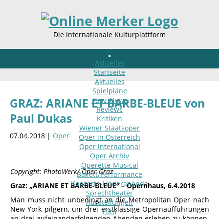
Die internationale Kulturplattform
Aktuelles
Startseite
Aktuelles
Spielpläne
Tanz-News
GRAZ: ARIANE ET BARBE-BLEUE von
Reviews
Paul Dukas
Kritiken
Wiener Staatsoper
07.04.2018 |
Oper
Oper in Österreich
Oper international
Oper Archiv
Operette-Musical
Copyright: PhotoWerk/ Oper Graz
Ballett/Performance
Konzerte-Liederabende
Graz: „ARIANE ET BARBE-BLEUE“ – Opernhaus, 6.4.2018
Sprechtheater
Man muss nicht unbedingt an die Metropolitan Oper nach
Ausstellungen
New York pilgern, um drei erstklassige Opernaufführungen
Film
an drei aufeinanderfolgenden Abenden erleben zu können.