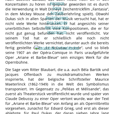
Apropos
Konzertsälen zu hören ist (populär geworden ist es durch
Fotos
die Verwendung in Walt Disneys Zeichentrickfilm „Fantasia“,
Kontakt
in dem Mickey Mouse den Zauberlehrling spielt). Obwohl
Bestellungen
Dukas sich in allen Sparten der Musik versucht hat, hat er
Ihre Spende
nicht viele Werke hinterlassen. Er hat angesichts seiner
Werbepartner
unerbittlichen Selbstkritik viele Kompositionen, die er für
Impressum
nicht gut genug befunden hat, nicht veröffentlicht. Vor
seinem Tod hat er schließlich alle noch nicht
veröffentlichten Werke vernichtet, darunter auch die bereits
fertig gestellte Oper „Le Nouveau monde“, und so blieb
seine 1907 an der Opéra-Comique in Paris uraufgeführte
Oper „Ariane et Barbe-Bleue“ sein einziges Werk für die
Opernbühne.
Die Sage vom Ritter Blaubart, die u.a. auch Béla Bartók und
Jacques Offenbach zu musikdramatischen Werken
inspirierte, hat der belgische Schriftsteller Maurice
Maeterlinck (1862-1949) in die Welt des Symbolismus
transponiert. Im Gegensatz zu „Pelléas et Mélisande“, das
zuerst als Theaterstück veröffentlicht wurde und später von
Claude Debussy zu einer Oper vertont wurde, war der Text
für „Ariane et Barbe-Bleue“ von Anfang an als Opernlibretto
vorgesehen, zunächst für Edvard Grieg, und erst als dieser
ablehnte, für Paul Dukas, der daran sieben Jahre lang