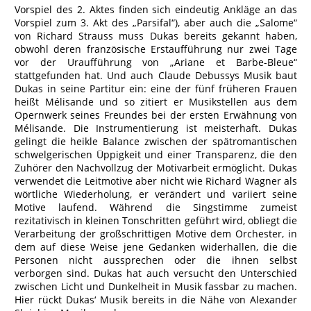
Vorspiel des 2. Aktes finden sich eindeutig Ankläge an das
Vorspiel zum 3. Akt des „Parsifal“), aber auch die „Salome“
von Richard Strauss muss Dukas bereits gekannt haben,
obwohl deren französische Erstaufführung nur zwei Tage
vor der Uraufführung von „Ariane et Barbe-Bleue“
stattgefunden hat. Und auch Claude Debussys Musik baut
Dukas in seine Partitur ein: eine der fünf früheren Frauen
heißt Mélisande und so zitiert er Musikstellen aus dem
Opernwerk seines Freundes bei der ersten Erwähnung von
Mélisande. Die Instrumentierung ist meisterhaft. Dukas
gelingt die heikle Balance zwischen der spätromantischen
schwelgerischen Üppigkeit und einer Transparenz, die den
Zuhörer den Nachvollzug der Motivarbeit ermöglicht. Dukas
verwendet die Leitmotive aber nicht wie Richard Wagner als
wörtliche Wiederholung, er verändert und variiert seine
Motive laufend. Während die Singstimme zumeist
rezitativisch in kleinen Tonschritten geführt wird, obliegt die
Verarbeitung der großschrittigen Motive dem Orchester, in
dem auf diese Weise jene Gedanken widerhallen, die die
Personen nicht aussprechen oder die ihnen selbst
verborgen sind. Dukas hat auch versucht den Unterschied
zwischen Licht und Dunkelheit in Musik fassbar zu machen.
Hier rückt Dukas‘ Musik bereits in die Nähe von Alexander