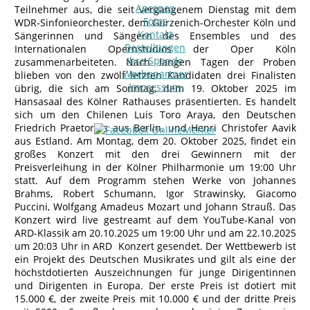
Apropos
Teilnehmer aus, die seit vergangenem Dienstag mit dem
Fotos
WDR-Sinfonieorchester, dem Gürzenich-Orchester Köln und
Kontakt
Sängerinnen und Sängern des Ensembles und des
Bestellungen
Internationalen Opernstudios der Oper Köln
Ihre Spende
zusammenarbeiteten. Nach langen Tagen der Proben
Werbepartner
blieben von den zwölf letzten Kandidaten drei Finalisten
Impressum
übrig, die sich am Sonntag, dem 19. Oktober 2025 im
Hansasaal des Kölner Rathauses präsentierten. Es handelt
sich um den Chilenen Luis Toro Araya, den Deutschen
Friedrich Praetorius aus Berlin, und Henri Christofer Aavik
aus Estland. Am Montag, dem 20. Oktober 2025, findet ein
großes Konzert mit den drei Gewinnern mit der
Preisverleihung in der Kölner Philharmonie um 19:00 Uhr
statt. Auf dem Programm stehen Werke von Johannes
Brahms, Robert Schumann, Igor Strawinsky, Giacomo
Puccini, Wolfgang Amadeus Mozart und Johann Strauß. Das
Konzert wird live gestreamt auf dem YouTube-Kanal von
ARD-Klassik am 20.10.2025 um 19:00 Uhr und am 22.10.2025
um 20:03 Uhr in ARD Konzert gesendet. Der Wettbewerb ist
ein Projekt des Deutschen Musikrates und gilt als eine der
höchstdotierten Auszeichnungen für junge Dirigentinnen
und Dirigenten in Europa. Der erste Preis ist dotiert mit
15.000 €, der zweite Preis mit 10.000 € und der dritte Preis