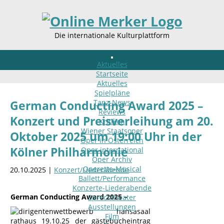
Die internationale Kulturplattform
Aktuelles
Startseite
Aktuelles
Spielpläne
Tanz-News
German Conducting Award 2025 –
Reviews
Konzert und Preisverleihung am 20.
Kritiken
Wiener Staatsoper
Oktober 2025 um 19:00 Uhr in der
Oper in Österreich
Kölner Philharmonie
Oper international
Oper Archiv
Operette-Musical
20.10.2025 |
Konzert/Liederabende
Ballett/Performance
Konzerte-Liederabende
German Conducting Award 2025 –
Sprechtheater
Ausstellungen
Film