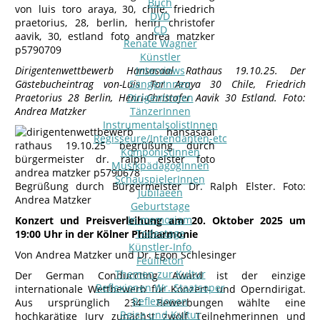
Buch
DVD
CD
Renate Wagner
Künstler
Dirigentenwettbewerb Hansasaal Rathaus 19.10.25. Der
Interviews
Gästebucheintrag von-Luis Tor Araya 30 Chile, Friedrich
SängerInnen
Praetorius 28 Berlin, Henri-Christofer Aavik 30 Estland. Foto:
DirigentInnen
Andrea Matzker
TänzerInnen
InstrumentalsolistInnen
Regisseure/Intendanten-etc
KomponistInnen
MusikpädagogInnen
SchauspielerInnen
Begrüßung durch Bürgermeister Dr. Ralph Elster. Foto:
Jubilaeen
Andrea Matzker
Geburtstage
In memoriam
Konzert und Preisverleihung am 20. Oktober 2025 um
Todestage
19:00 Uhr in der Kölner Philharmonie
Künstler-Info
Von Andrea Matzker und Dr. Egon Schlesinger
Feuilleton
Themen zur Kultur
Der German Conduccting Award ist der einzige
Reflexionen Wr. Staatsoper
internationale Wettbewerb für Konzert- und Operndirigat.
Reflexionen
Aus ursprünglich 234 Bewerbungen wählte eine
Reise und Kultur
hochkarätige Jury zunächst zwölf Teilnehmerinnen und