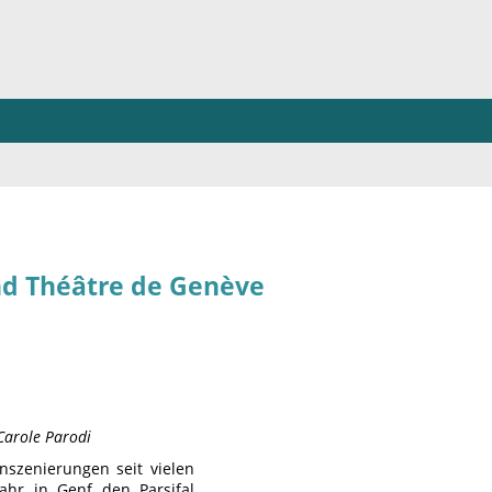
d Théâtre de Genève
 Carole Parodi
nszenierungen seit vielen
Jahr in Genf den Parsifal