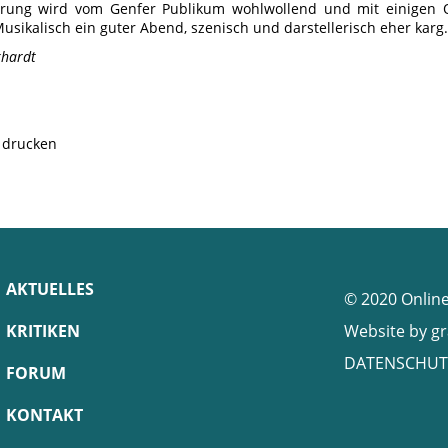
hrung wird vom Genfer Publikum wohlwollend und mit einigen O
usikalisch ein guter Abend, szenisch und darstellerisch eher karg.
khardt
e drucken
AKTUELLES
© 2020 Onlin
KRITIKEN
Website by
gr
DATENSCHUT
FORUM
KONTAKT