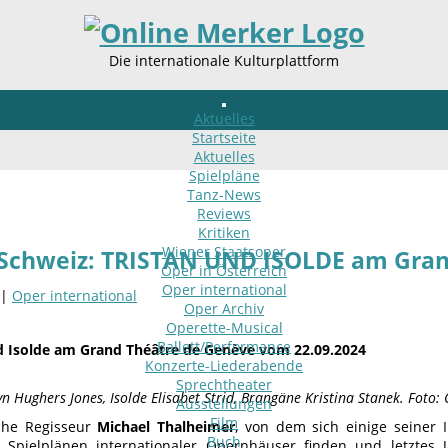
Die internationale Kulturplattform
Aktuelles
Startseite
Aktuelles
Spielpläne
Tanz-News
Reviews
Kritiken
Wiener Staatsoper
Schweiz: TRISTAN UND ISOLDE am Gran
Oper in Österreich
Oper international
 |
Oper international
Oper Archiv
Operette-Musical
Ballett/Performance
d Isolde am Grand Théâtre de Genève vom 22.09.2024
Konzerte-Liederabende
Sprechtheater
n Hughers Jones, Isolde Elisabet Strid, Brangäne Kristina Stanek. Foto:
Ausstellungen
Film
che Regisseur
Michael Thalheimer
, von dem sich einige seiner I
Buch
 Spielplänen internationaler Opernhäuser finden und letztes 