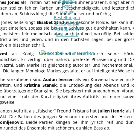
Apropos
es Jones
als Tristan hat eine große Bühnenpräsenz, singt aber m
Fotos
isen stellen fehlen Farben und Geschmeidigkeit. Und letztendlic
Kontakt
, denn am Schluss klingt die Stimme heiser und brüchig.
Bestellungen
Jones Seite singt
Elisabet Strid
eine gekonnte Isolde. Sie kann ihr
Ihre Spende
gut einteilen, sodass sie bis zum Schluss gut durchhalten kann.
Werbepartner
s, meistens fein melodisch, aber auch kraftvoll, wo nötig. Bei Isold
Impressum
trid alles und jeden, und in den höchsten Lagen, bei der grosse
h ein bisschen schrill.
azmi
als König Marke beeindruckend durch seine Hörb
ndlichkeit. Er verfügt über nahezu perfekte Phrasierung und Dik
Nazmi. Sein Marke ist gleichzeitig autoritär und hochemotional,
. Die langen Monologe Markes gestaltet er auf intelligente Weise 
 hervorzuheben sind
Audun
Iversen
als ein Kurwenal wie er im B
ariton, und
Kristina Stanek
, die Entdeckung des Abends und Ro
ie überzeugende Brangäne. Sie begeistert mit angenehmem Vibra
nd einer trotz der Kurzfristigkeit ihres Auftritts mit einer so
gsweise.
anten Auftritt als „falscher“ Freund Tristans hat
Julien Henric
als 
 Akt. Die Partien des jungen Seemann im ersten und des Hirten
omljenovic
. Beide Partien klingen bei ihm lyrisch, reif und du
 rundet das Ensemble mit schönem, dunklen Bass ab.