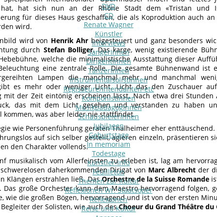
DVD
t hat, hat sich nun an der Rhône Stadt dem «Tristan und Is
CD
erung für dieses Haus geschaffen, die als Koproduktion auch an
Renate Wagner
rden wird.
Künstler
nbild wird von
Henrik Ahr
beigesteuert und ganz besonders wich
Interviews
chtung durch
Stefan Bolliger
. Das karge, wenig existierende Bühn
SängerInnen
Hebebühne, welche die minimalistische Ausstattung dieser Auff
DirigentInnen
 Beleuchtung eine zentrale Rolle. Die gesamte Bühnenwand ist e
TänzerInnen
rgereihten Lampen die manchmal mehr und manchmal wenige
InstrumentalsolistInnen
gibt es mehr oder weniger Licht. Licht das den Zuschauer au
Regisseure/Intendanten-etc
 mit der Zeit eintönig erscheinen lässt. Nach etwa drei Stunde
KomponistInnen
uck, das mit dem Licht gesehen und verstanden zu haben und
MusikpädagogInnen
l kommen, was aber leider nie stattfindet.
SchauspielerInnen
Jubilaeen
gie wie Personenführung geraten Thalheimer eher enttäuschend. 
Geburtstage
hrungslos auf sich selber gestellt, agieren einzeln, präsentieren
In memoriam
en den Charakter vollends.
Todestage
nf musikalisch vom Allerfeinsten zu erleben ist, lag am hervorrag
Künstler-Info
e schwerelosen daherkommenden Dirigat von
Marc Albrecht
der d
Feuilleton
n Klängen erstrahlen ließ. Das
Orchestre de la Suisse Romande
is
Themen zur Kultur
. Das große Orchester kann dem Maestro hervorragend folgen, ge
Reflexionen Wr. Staatsoper
e, wie die großen Bögen, hervorragend und ist von der ersten Minut
Reflexionen
 Begleiter der Solisten, wie auch des
Choeur du Grand Théâtre du
Reise und Kultur