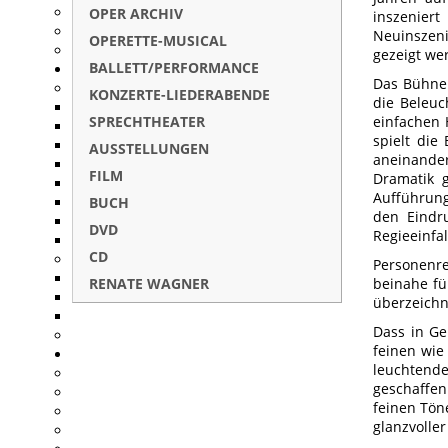
OPER ARCHIV
inszenier
Neuinszeni
OPERETTE-MUSICAL
gezeigt we
BALLETT/PERFORMANCE
Das Bühne
KONZERTE-LIEDERABENDE
die Beleu
SPRECHTHEATER
einfachen 
spielt die
AUSSTELLUNGEN
aneinande
FILM
Dramatik 
Aufführung
BUCH
den Eindr
DVD
Regieeinfal
CD
Personenre
RENATE WAGNER
beinahe fü
überzeichn
Dass in Ge
feinen wi
leuchtende
geschaffen
feinen Tön
glanzvoller