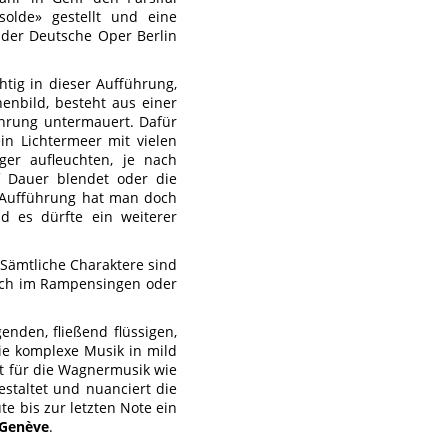
olde» gestellt und eine
 der Deutsche Oper Berlin
tig in dieser Aufführung,
enbild, besteht aus einer
ührung untermauert. Dafür
in Lichtermeer mit vielen
r aufleuchten, je nach
f Dauer blendet oder die
n Aufführung hat man doch
 es dürfte ein weiterer
Sämtliche Charaktere sind
 sich im Rampensingen oder
enden, fließend flüssigen,
ie komplexe Musik in mild
t für die Wagnermusik wie
staltet und nuanciert die
e bis zur letzten Note ein
 Genève
.