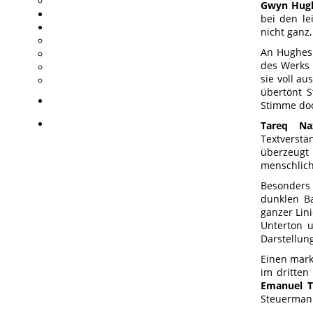
Gwyn Hugh
bei den le
nicht ganz
An Hughes 
des Werks 
sie voll au
übertönt S
Stimme doc
Tareq N
Textverstä
überzeugt 
menschlich
Besonders
dunklen B
ganzer Lin
Unterton u
Darstellun
Einen mark
im dritten
Emanuel T
Steuermann