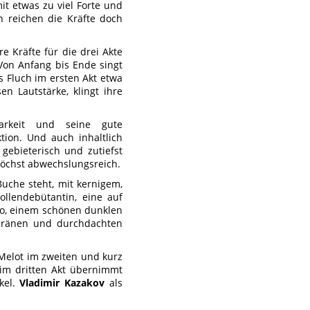
it etwas zu viel Forte und
h reichen die Kräfte doch
e Kräfte für die drei Akte
 Von Anfang bis Ende singt
es Fluch im ersten Akt etwa
n Lautstärke, klingt ihre
arkeit und seine gute
tion. Und auch inhaltlich
 gebieterisch und zutiefst
höchst abwechslungsreich.
uche steht, mit kernigem,
llendebütantin, eine auf
to, einem schönen dunklen
uveränen und durchdachten
Melot im zweiten und kurz
 im dritten Akt übernimmt
nkel.
Vladimir Kazakov
als