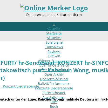
Die internationale Kulturplattform
Aktuelles
Startseite
Aktuelles
Spielpläne
Tanz-News
Reviews
Kritiken
Wiener Staatsoper
FURT/ hr-Sendesaal: KONZERT hr-SIN
Oper in Österreich
takowitsch pur“. Kahchun Wong, musika
Oper international
Oper Archiv
r)
Operette-Musical
Ballett/Performance
 |
Konzert/Liederabende
Konzerte-Liederabende
Sprechtheater
Ausstellungen
itsch unter der Lupe: Kahchun Wongs radikale Deutung im hr-S
Film
Buch