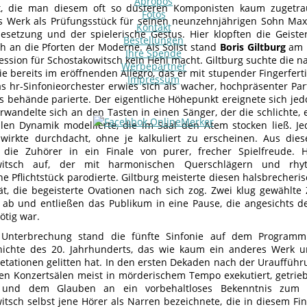
Apropos
it, die man diesem oft so düsteren Komponisten kaum zugetrau
Fotos
s Werk als Prüfungsstück für seinen neunzehnjährigen Sohn Max
Kontakt
esetzung und der spielerische Gestus. Hier klopften die Geis
Bestellungen
h an die Pforten der Moderne. Als Solist stand
Boris Giltburg
am F
Ihre Spende
ession für Schostakowitsch kein Hehl macht. Giltburg suchte die na
Werbepartner
e bereits im eröffnenden Allegro, das er mit stupender Fingerferti
Impressum
as hr-Sinfonieorchester erwies sich als wacher, hochpräsenter Pa
ts behände parierte. Der eigentliche Höhepunkt ereignete sich je
erwandelte sich an den Tasten in einen Sänger, der die schlichte
ilen Dynamik modellierte, die im Saal den Atem stocken ließ. J
wirkte durchdacht, ohne je kalkuliert zu erscheinen. Aus die
 die Zuhörer in ein Finale von purer, frecher Spielfreude. H
witsch auf, der mit harmonischen Querschlägern und rhy
 Pflichtstück parodierte. Giltburg meisterte diesen halsbrecheris
ät, die begeisterte Ovationen nach sich zog. Zwei klug gewählt
l ab und entließen das Publikum in eine Pause, die angesichts
ötig war.
Unterbrechung stand die fünfte Sinfonie auf dem Program
ichte des 20. Jahrhunderts, das wie kaum ein anderes Werk un
retationen gelitten hat. In den ersten Dekaden nach der Urauffüh
hen Konzertsälen meist in mörderischem Tempo exekutiert, getr
 und dem Glauben an ein vorbehaltloses Bekenntnis zum t
itsch selbst jene Hörer als Narren bezeichnete, die in diesem F