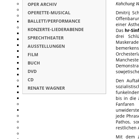
Kahchung Wo
OPER ARCHIV
OPERETTE-MUSICAL
Dmitrij Sc
Offenbarun
BALLETT/PERFORMANCE
einer Ästhe
KONZERTE-LIEDERABENDE
Das
hr-Sin
drei Schl
SPRECHTHEATER
Maskerade
AUSSTELLUNGEN
bemerken
Orchesterl
FILM
Mancheste
BUCH
Demonstra
DVD
sowjetische
CD
Den Auftak
sozialisti
RENATE WAGNER
funkelnden
bis in die
Fanfaren 
unwiderste
jede Phras
Pathos, s
restlichen
Mit dem zw