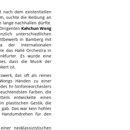
gt nach dem existentiellen
m, suchte die Reibung an
ch lange nachhallen dürfte.
 Dirigenten
Kahchun Wong
zlich unterschiedlichen
ettbewerb in Bamberg mit
 der internationalen
ie das Hallé Orchestra in
nkfurter. Es wurde eine
wies, dass die Musik der
ert ist.
swerk, das oft als reines
er Wongs Händen zu einer
 des hr-Sinfonieorchesters
 leuchtendsten Farben, die
eils entwickelte einen
n plastischen Gestik, die
g gab. Das war kein hohles
 im Handumdrehen für den
iner neoklassizistischen