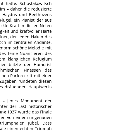
t hätte. Schostakowitsch
im – daher die reduzierte
ter Haydns und Beethovens
lügel, ein Pianist, der aus
ckte Kraft in diesen Noten
gkeit und kraftvoller Härte
rtner, der jeden Haken des
doch im zentralen Andante.
, enorm schöne Melodie mit
edes feine Nuancieren des
sem klanglichen Refugium
ier blitzte der Humorist
thmischen Finessen das
chen Parforceritt mit einer
e Zugaben rundeten diesen
 des dräuenden Hauptwerks
m – jenes Monument der
ter der Last historischer
rung 1937 wurde das Finale
ieben von einem ungenauen
riumphalen Jubel. Dass
inale einen echten Triumph