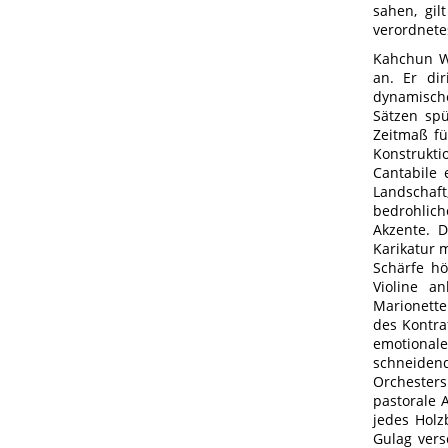
sahen, gil
verordnete
Kahchun Wo
an. Er di
dynamische
Sätzen spü
Zeitmaß fü
Konstrukt
Cantabile 
Landschaft
bedrohlich
Akzente. D
Karikatur m
Schärfe hö
Violine a
Marionette
des Kontra
emotionale
schneidend
Orchesters
pastorale 
jedes Holz
Gulag vers