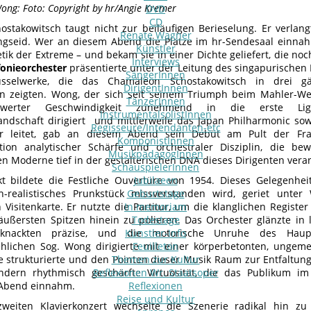
ng: Foto: Copyright by hr/Angie Kremer
DVD
CD
hostakowitsch taugt nicht zur beiläufigen Berieselung. Er verlan
Renate Wagner
gseid. Wer an diesem Abend die Plätze im hr-Sendesaal einnah
Künstler
tik der Extreme – und bekam sie in einer Dichte geliefert, die no
Interviews
fonieorchester
präsentierte unter der Leitung des singapurischen
SängerInnen
üsselwerke, die das Chamäleon Schostakowitsch in drei gän
DirigentInnen
n zeigten. Wong, der sich seit seinem Triumph beim Mahler-W
TänzerInnen
swerter Geschwindigkeit zunehmend in die erste Liga
InstrumentalsolistInnen
andschaft dirigiert und mittlerweile das Japan Philharmonic sow
Regisseure/Intendanten-etc
r leitet, gab an diesem Abend sein Debüt am Pult der Fra
KomponistInnen
tion analytischer Schärfe und orchestraler Disziplin, die be
MusikpädagogInnen
n Moderne tief in der gestalterischen DNA dieses Dirigenten verank
SchauspielerInnen
t bildete die Festliche Ouvertüre von 1954. Dieses Gelegenheit
Jubilaeen
sch-realistisches Prunkstück missverstanden wird, geriet unt
Geburtstage
 Visitenkarte. Er nutzte die Partitur, um die klanglichen Register
In memoriam
 äußersten Spitzen hinein zu polieren. Das Orchester glänzte in
Todestage
knackten präzise, und die motorische Unruhe des Hauptt
Künstler-Info
hlichen Sog. Wong dirigierte mit einer körperbetonten, ungemei
Feuilleton
e strukturierte und den Pointen dieser Musik Raum zur Entfaltun
Themen zur Kultur
ondern rhythmisch geschärfte Virtuosität, die das Publikum
Reflexionen Wr. Staatsoper
 Abend einnahm.
Reflexionen
Reise und Kultur
eiten Klavierkonzert wechselte die Szenerie radikal hin zu e