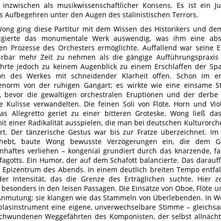
t inzwischen als musikwissenschaftlicher Konsens. Es ist ein J
s Aufbegehren unter den Augen des stalinistischen Terrors.
ng ging diese Partitur mit dem Wissen des Historikers und de
rigierte das monumentale Werk auswendig, was ihm eine abso
n Prozesse des Orchesters ermöglichte. Auffallend war seine En
rbar mehr Zeit zu nehmen als die gängige Aufführungspraxis d
hrte jedoch zu keinem Augenblick zu einem Erschlaffen der Sp
ion des Werkes mit schneidender Klarheit offen. Schon im ers
enorm von der ruhigen Gangart; es wirkte wie eine einsame St
, bevor die gewaltigen orchestralen Eruptionen und der derbe
e Kulisse verwandelten. Die feinen Soli von Flöte, Horn und Vio
as Allegretto geriet zu einer bitteren Groteske. Wong ließ das
it einer Radikalität ausspielen, die man bei deutschen Kulturorch
rt. Der tänzerische Gestus war bis zur Fratze überzeichnet. Im 
nhebt, baute Wong bewusste Verzögerungen ein, die dem G
nhaftes verliehen – kongenial grundiert durch das knarzende, 
fagotts. Ein Humor, der auf dem Schafott balancierte. Das darauf
 Epizentrum des Abends. In einem deutlich breiten Tempo entfal
er Intensität, das die Grenze des Erträglichen suchte. Hier z
 besonders in den leisen Passagen. Die Einsätze von Oboe, Flöte un
Anmutung; sie klangen wie das Stammeln von Überlebenden. In Won
blasinstrument eine eigene, unverwechselbare Stimme – gleichs
chwundenen Weggefährten des Komponisten, der selbst allnächt