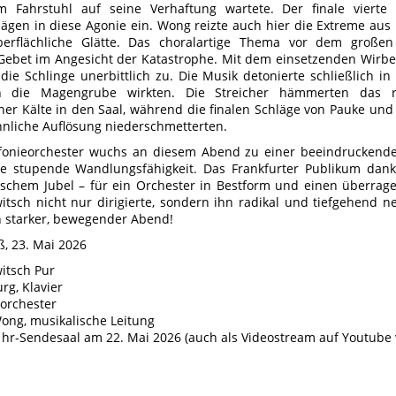
 Fahrstuhl auf seine Verhaftung wartete. Der finale vierte
ägen in diese Agonie ein. Wong reizte auch hier die Extreme aus
oberflächliche Glätte. Das choralartige Thema vor dem große
 Gebet im Angesicht der Katastrophe. Mit dem einsetzenden Wirbe
die Schlinge unerbittlich zu. Die Musik detonierte schließlich in
n die Magengrube wirkten. Die Streicher hämmerten das rep
er Kälte in den Saal, während die finalen Schläge von Pauke und
hnliche Auflösung niederschmetterten.
nfonieorchester wuchs an diesem Abend zu einer beeindrucken
e stupende Wandlungsfähigkeit. Das Frankfurter Publikum dank
ischem Jubel – für ein Orchester in Bestform und einen überr
itsch nicht nur dirigierte, sondern ihn radikal und tiefgehend 
n starker, bewegender Abend!
ß, 23. Mai 2026
itsch Pur
urg, Klavier
eorchester
ng, musikalische Leitung
 hr-Sendesaal am 22. Mai 2026 (auch als Videostream auf Youtube 