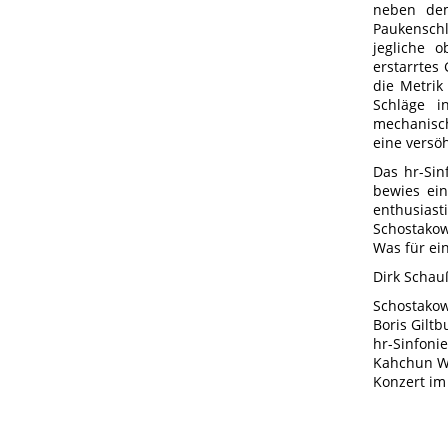
neben dem
Paukenschl
jegliche 
erstarrtes
die Metrik 
Schläge i
mechanisch
eine versö
Das hr-Si
bewies ein
enthusiast
Schostakow
Was für ei
Dirk Schau
Schostakow
Boris Giltb
hr-Sinfoni
Kahchun Wo
Konzert im