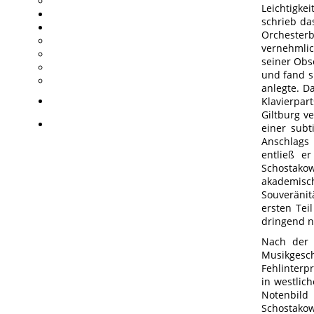
Leichtigke
schrieb da
Orchesterb
vernehmlic
seiner Obs
und fand si
anlegte. D
Klavierpar
Giltburg v
einer subt
Anschlags 
entließ er
Schostako
akademische
Souveränit
ersten Tei
dringend n
Nach der 
Musikgesch
Fehlinterp
in westlic
Notenbild
Schostakow