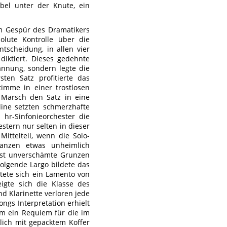
ubel unter der Knute, ein
m Gespür des Dramatikers
lute Kontrolle über die
tscheidung, in allen vier
iktiert. Dieses gedehnte
annung, sondern legte die
ten Satz profitierte das
imme in einer trostlosen
 Marsch den Satz in eine
line setzten schmerzhafte
 hr-Sinfonieorchester die
estern nur selten in dieser
Mittelteil, wenn die Solo-
anzen etwas unheimlich
fast unverschämte Grunzen
folgende Largo bildete das
tete sich ein Lamento von
eigte sich die Klasse des
d Klarinette verloren jede
gs Interpretation erhielt
am ein Requiem für die im
lich mit gepacktem Koffer