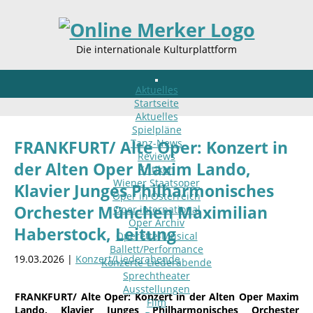
Die internationale Kulturplattform
Aktuelles
Startseite
Aktuelles
Spielpläne
Tanz-News
FRANKFURT/ Alte Oper: Konzert in
Reviews
der Alten Oper Maxim Lando,
Kritiken
Wiener Staatsoper
Klavier Junges Philharmonisches
Oper in Österreich
Orchester München Maximilian
Oper international
Oper Archiv
Haberstock, Leitung
Operette-Musical
Ballett/Performance
19.03.2026 |
Konzert/Liederabende
Konzerte-Liederabende
Sprechtheater
Ausstellungen
FRANKFURT/ Alte Oper: Konzert in der Alten Oper Maxim
Film
Lando, Klavier Junges Philharmonisches Orchester