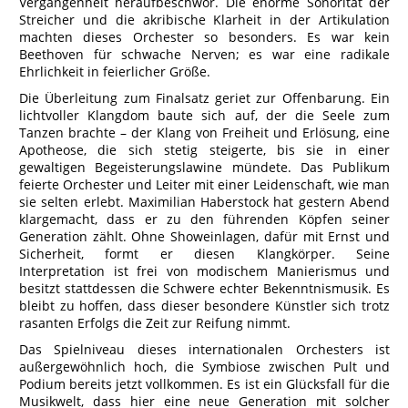
Vergangenheit heraufbeschwor. Die enorme Sonorität der
Streicher und die akribische Klarheit in der Artikulation
machten dieses Orchester so besonders. Es war kein
Beethoven für schwache Nerven; es war eine radikale
Ehrlichkeit in feierlicher Größe.
Die Überleitung zum Finalsatz geriet zur Offenbarung. Ein
lichtvoller Klangdom baute sich auf, der die Seele zum
Tanzen brachte – der Klang von Freiheit und Erlösung, eine
Apotheose, die sich stetig steigerte, bis sie in einer
gewaltigen Begeisterungslawine mündete. Das Publikum
feierte Orchester und Leiter mit einer Leidenschaft, wie man
sie selten erlebt. Maximilian Haberstock hat gestern Abend
klargemacht, dass er zu den führenden Köpfen seiner
Generation zählt. Ohne Showeinlagen, dafür mit Ernst und
Sicherheit, formt er diesen Klangkörper. Seine
Interpretation ist frei von modischem Manierismus und
besitzt stattdessen die Schwere echter Bekenntnismusik. Es
bleibt zu hoffen, dass dieser besondere Künstler sich trotz
rasanten Erfolgs die Zeit zur Reifung nimmt.
Das Spielniveau dieses internationalen Orchesters ist
außergewöhnlich hoch, die Symbiose zwischen Pult und
Podium bereits jetzt vollkommen. Es ist ein Glücksfall für die
Musikwelt, dass hier eine neue Generation mit solcher