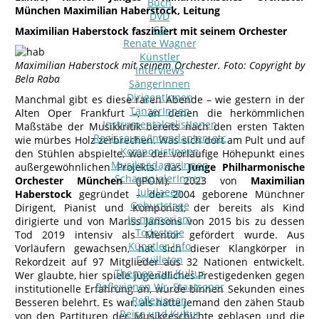
Buch
München Maximilian Haberstock, Leitung
DVD
CD
Maximilian Haberstock fasziniert mit seinem Orchester
Renate Wagner
Künstler
Maximilian Haberstock mit seinem Orchester. Foto: Copyright by
Interviews
Bela Raba
SängerInnen
DirigentInnen
Manchmal gibt es diese raren Abende – wie gestern in der
TänzerInnen
Alten Oper Frankfurt –, an denen die herkömmlichen
InstrumentalsolistInnen
Maßstäbe der Musikkritik bereits nach den ersten Takten
Regisseure/Intendanten-etc
wie mürbes Holz zerbrechen. Was sich dort am Pult und auf
KomponistInnen
den Stühlen abspielte, war der vorläufige Höhepunkt eines
MusikpädagogInnen
außergewöhnlichen Projekts: das
Junge Philharmonische
SchauspielerInnen
Orchester München
(JPOM), 2023 von
Maximilian
Jubilaeen
Haberstock
gegründet – der 2004 geborene Münchner
Geburtstage
Dirigent, Pianist und Komponist, der bereits als Kind
In memoriam
dirigierte und von Mariss Jansons von 2015 bis zu dessen
Todestage
Tod 2019 intensiv als Mentor gefördert wurde. Aus
Künstler-Info
Vorläufern gewachsen, hat sich dieser Klangkörper in
Feuilleton
Rekordzeit auf 97 Mitglieder aus 32 Nationen entwickelt.
Themen zur Kultur
Wer glaubte, hier spiele jugendliches Prestigedenken gegen
Reflexionen Wr. Staatsoper
institutionelle Erfahrung an, wurde binnen Sekunden eines
Reflexionen
Besseren belehrt. Es war, als hätte jemand den zähen Staub
Reise und Kultur
von den Partituren der Musikgeschichte geblasen und die