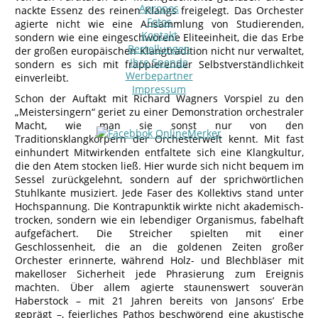
Apropos
nackte Essenz des reinen Klangs freigelegt. Das Orchester
Fotos
agierte nicht wie eine Ansammlung von Studierenden,
Kontakt
sondern wie eine eingeschworene Eliteeinheit, die das Erbe
Bestellungen
der großen europäischen Klangtradition nicht nur verwaltet,
Ihre Spende
sondern es sich mit frappierender Selbstverständlichkeit
Werbepartner
einverleibt.
Impressum
Schon der Auftakt mit Richard Wagners Vorspiel zu den
„Meistersingern“ geriet zu einer Demonstration orchestraler
Macht, wie man sie sonst nur von den
Traditionsklangkörpern der Orchesterwelt kennt. Mit fast
einhundert Mitwirkenden entfaltete sich eine Klangkultur,
die den Atem stocken ließ. Hier wurde sich nicht bequem im
Sessel zurückgelehnt, sondern auf der sprichwörtlichen
Stuhlkante musiziert. Jede Faser des Kollektivs stand unter
Hochspannung. Die Kontrapunktik wirkte nicht akademisch-
trocken, sondern wie ein lebendiger Organismus, fabelhaft
aufgefächert. Die Streicher spielten mit einer
Geschlossenheit, die an die goldenen Zeiten großer
Orchester erinnerte, während Holz- und Blechbläser mit
makelloser Sicherheit jede Phrasierung zum Ereignis
machten. Über allem agierte staunenswert souverän
Haberstock – mit 21 Jahren bereits von Jansons’ Erbe
geprägt –, feierliches Pathos beschwörend eine akustische