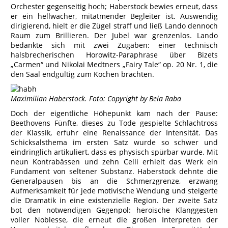
Orchester gegenseitig hoch; Haberstock bewies erneut, dass
er ein hellwacher, mitatmender Begleiter ist. Auswendig
dirigierend, hielt er die Zügel straff und ließ Lando dennoch
Raum zum Brillieren. Der Jubel war grenzenlos. Lando
bedankte sich mit zwei Zugaben: einer technisch
halsbrecherischen Horowitz-Paraphrase über Bizets
„Carmen“ und Nikolai Medtners „Fairy Tale“ op. 20 Nr. 1, die
den Saal endgültig zum Kochen brachten.
Maximilian Haberstock. Foto: Copyright by Bela Raba
Doch der eigentliche Höhepunkt kam nach der Pause:
Beethovens Fünfte, dieses zu Tode gespielte Schlachtross
der Klassik, erfuhr eine Renaissance der Intensität. Das
Schicksalsthema im ersten Satz wurde so schwer und
eindringlich artikuliert, dass es physisch spürbar wurde. Mit
neun Kontrabässen und zehn Celli erhielt das Werk ein
Fundament von seltener Substanz. Haberstock dehnte die
Generalpausen bis an die Schmerzgrenze, erzwang
Aufmerksamkeit für jede motivische Wendung und steigerte
die Dramatik in eine existenzielle Region. Der zweite Satz
bot den notwendigen Gegenpol: heroische Klanggesten
voller Noblesse, die erneut die großen Interpreten der