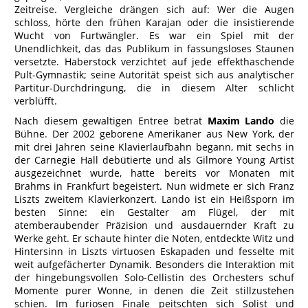
Zeitreise. Vergleiche drängen sich auf: Wer die Augen
schloss, hörte den frühen Karajan oder die insistierende
Wucht von Furtwängler. Es war ein Spiel mit der
Unendlichkeit, das das Publikum in fassungsloses Staunen
versetzte. Haberstock verzichtet auf jede effekthaschende
Pult-Gymnastik; seine Autorität speist sich aus analytischer
Partitur-Durchdringung, die in diesem Alter schlicht
verblüfft.
Nach diesem gewaltigen Entree betrat
Maxim Lando
die
Bühne. Der 2002 geborene Amerikaner aus New York, der
mit drei Jahren seine Klavierlaufbahn begann, mit sechs in
der Carnegie Hall debütierte und als Gilmore Young Artist
ausgezeichnet wurde, hatte bereits vor Monaten mit
Brahms in Frankfurt begeistert. Nun widmete er sich Franz
Liszts zweitem Klavierkonzert. Lando ist ein Heißsporn im
besten Sinne: ein Gestalter am Flügel, der mit
atemberaubender Präzision und ausdauernder Kraft zu
Werke geht. Er schaute hinter die Noten, entdeckte Witz und
Hintersinn in Liszts virtuosen Eskapaden und fesselte mit
weit aufgefächerter Dynamik. Besonders die Interaktion mit
der hingebungsvollen Solo-Cellistin des Orchesters schuf
Momente purer Wonne, in denen die Zeit stillzustehen
schien. Im furiosen Finale peitschten sich Solist und