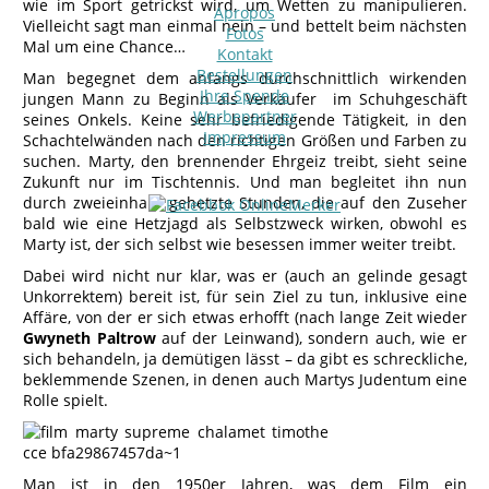
wie im Sport getrickst wird, um Wetten zu manipulieren.
Apropos
Vielleicht sagt man einmal nein – und bettelt beim nächsten
Fotos
Mal um eine Chance…
Kontakt
Bestellungen
Man begegnet dem anfangs durchschnittlich wirkenden
Ihre Spende
jungen Mann zu Beginn als Verkäufer im Schuhgeschäft
Werbepartner
seines Onkels. Keine sehr befriedigende Tätigkeit, in den
Impressum
Schachtelwänden nach den richtigen Größen und Farben zu
suchen. Marty, den brennender Ehrgeiz treibt, sieht seine
Zukunft nur im Tischtennis. Und man begleitet ihn nun
durch zweieinhalb gehetzte Stunden, die auf den Zuseher
bald wie eine Hetzjagd als Selbstzweck wirken, obwohl es
Marty ist, der sich selbst wie besessen immer weiter treibt.
Dabei wird nicht nur klar, was er (auch an gelinde gesagt
Unkorrektem) bereit ist, für sein Ziel zu tun, inklusive eine
Affäre, von der er sich etwas erhofft (nach lange Zeit wieder
Gwyneth Paltrow
auf der Leinwand), sondern auch, wie er
sich behandeln, ja demütigen lässt – da gibt es schreckliche,
beklemmende Szenen, in denen auch Martys Judentum eine
Rolle spielt.
Man ist in den 1950er Jahren, was dem Film ein