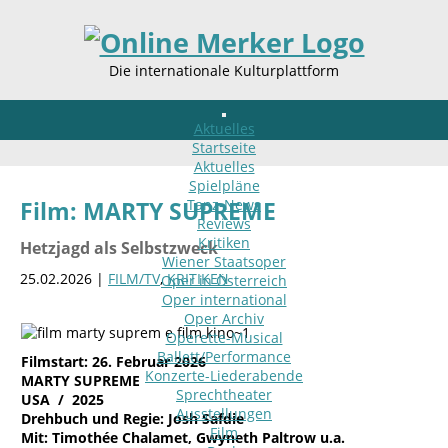
Die internationale Kulturplattform
Aktuelles
Startseite
Aktuelles
Spielpläne
Tanz-News
Film: MARTY SUPREME
Reviews
Kritiken
Hetzjagd als Selbstzweck
Wiener Staatsoper
25.02.2026 |
FILM/TV
,
KRITIKEN
Oper in Österreich
Oper international
Oper Archiv
Operette-Musical
Ballett/Performance
Filmstart: 26. Februar 2026
Konzerte-Liederabende
MARTY SUPREME
Sprechtheater
USA / 2025
Ausstellungen
Drehbuch und Regie: Josh Safdie
Film
Mit:
Timothée Chalamet, Gwyneth Paltrow u.a.