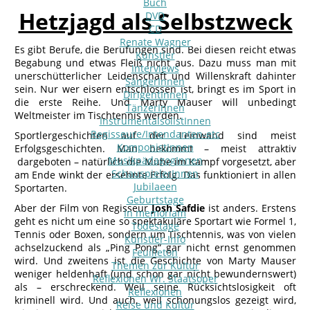
Buch
Hetzjagd als Selbstzweck
DVD
CD
Renate Wagner
Es gibt Berufe, die Berufungen sind. Bei diesen reicht etwas
Künstler
Begabung und etwas Fleiß nicht aus. Dazu muss man mit
Interviews
unerschütterlicher Leidenschaft und Willenskraft dahinter
SängerInnen
sein. Nur wer eisern entschlossen ist, bringt es im Sport in
DirigentInnen
die erste Reihe. Und Marty Mauser will unbedingt
TänzerInnen
Weltmeister im Tischtennis werden.
InstrumentalsolistInnen
Regisseure/Intendanten-etc
Sportlergeschichten auf der Leinwand sind meist
KomponistInnen
Erfolgsgeschichten. Man bekommt – meist attraktiv
MusikpädagogInnen
dargeboten – natürlich die Mühe im Kampf vorgesetzt, aber
SchauspielerInnen
am Ende winkt der ersehnte Erfolg. Das funktioniert in allen
Jubilaeen
Sportarten.
Geburtstage
Aber der Film von Regisseur
Josh Safdie
ist anders. Erstens
In memoriam
geht es nicht um eine so spektakuläre Sportart wie Formel 1,
Todestage
Tennis oder Boxen, sondern um Tischtennis, was von vielen
Künstler-Info
achselzuckend als „Ping Pong“ gar nicht ernst genommen
Feuilleton
wird. Und zweitens ist die Geschichte von Marty Mauser
Themen zur Kultur
weniger heldenhaft (und schon gar nicht bewundernswert)
Reflexionen Wr. Staatsoper
als – erschreckend. Weil seine Rücksichtslosigkeit oft
Reflexionen
kriminell wird. Und auch, weil schonungslos gezeigt wird,
Reise und Kultur