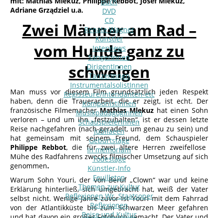
mit: Mathias Mlekuz, Philippe Rebbot, Josef Mlekuz,
Buch
Adriane Grządziel u.a.
DVD
CD
Zwei Männer am Rad –
Renate Wagner
Künstler
vom Hunde ganz zu
Interviews
SängerInnen
schweigen
DirigentInnen
TänzerInnen
InstrumentalsolistInnen
Man muss vor diesem Film grundsätzlich jeden Respekt
Regisseure/Intendanten-etc
haben, denn die Trauerarbeit, die er zeigt, ist echt. Der
KomponistInnen
französische Filmemacher
Mathias Mlekuz
hat einen Sohn
MusikpädagogInnen
verloren – und um ihn „festzuhalten“, ist er dessen letzte
SchauspielerInnen
Reise nachgefahren (nach-geradelt, um genau zu sein) und
Jubilaeen
hat gemeinsam mit seinem Freund, dem Schauspieler
Geburtstage
Philippe Rebbot
, die für zwei ältere Herren zweifellose
In memoriam
Mühe des Radfahrens zwecks filmischer Umsetzung auf sich
Todestage
genommen
.
Künstler-Info
Feuilleton
Warum Sohn Youri, der von Beruf „Clown“ war und keine
Themen zur Kultur
Erklärung hinterließ, sich umgebracht hat, weiß der Vater
Reflexionen Wr. Staatsoper
selbst nicht. Wenige Jahre zuvor ist Youri mit dem Fahrrad
Reflexionen
von der Atlantikküste bis zum Schwarzen Meer gefahren
Reise und Kultur
und hat davon ein großes Fotobuch gemacht. Der Vater und