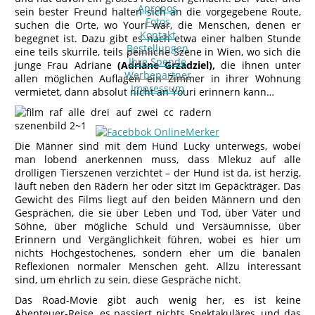
Apropos
sein bester Freund halten sich an die vorgegebene Route,
Fotos
suchen die Orte, wo Youri war, die Menschen, denen er
Kontakt
begegnet ist. Dazu gibt es nach etwa einer halben Stunde
Bestellungen
eine teils skurrile, teils peinliche Szene in Wien, wo sich die
Ihre Spende
junge Frau Adriane
(Adriane Grzadziel),
die ihnen unter
Werbepartner
allen möglichen Auflagen ein Zimmer in ihrer Wohnung
Impressum
vermietet, dann absolut nicht an Youri erinnern kann…
Die Männer sind mit dem Hund Lucky unterwegs, wobei
man lobend anerkennen muss, dass Mlekuz auf alle
drolligen Tierszenen verzichtet – der Hund ist da, ist herzig,
läuft neben den Rädern her oder sitzt im Gepäckträger. Das
Gewicht des Films liegt auf den beiden Männern und den
Gesprächen, die sie über Leben und Tod, über Väter und
Söhne, über mögliche Schuld und Versäumnisse, über
Erinnern und Vergänglichkeit führen, wobei es hier um
nichts Hochgestochenes, sondern eher um die banalen
Reflexionen normaler Menschen geht. Allzu interessant
sind, um ehrlich zu sein, diese Gespräche nicht.
Das Road-Movie gibt auch wenig her, es ist keine
Abenteuer-Reise, es passiert nichts Spektakuläres, und das