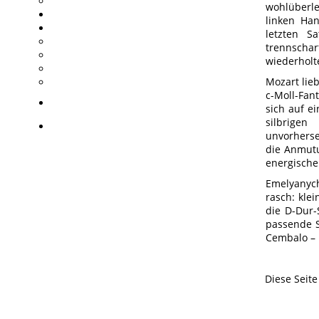
wohlüberle
linken Ha
letzten S
trennsch
wiederholt
Mozart lie
c-Moll-Fan
sich auf e
silbrigen
unvorhers
die Anmutu
energische
Emelyanyc
rasch: kle
die D-Dur-
passende S
Cembalo – 
Diese Seit