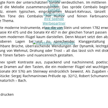
Apropos
gte Form der unterschätzten Sonate verdeutlichen. Im mittleren S
Fotos
nd die Melodie zusammenzubinden: Das spröde Cembalo beginn
Kontakt
atz, einem typischen, einprägsamen Mozart-Kehraus, tänzel
Bestellungen
arfen Töne des Cembalos mit Humor und feinen Farbnuanc
Ihre Spende
e Thema.
Werbepartner
bte moderne Instrumente, etwa die von Stein und seinen 1782 erw
Impressum
tasie KV 475 und die Sonate KV 457 in der gleichen Tonart passen d
inem modernen Flügel kaum darstellen. Denn Mozart setzt den a
 oberen Lagen bewusst zu sprechender Klanggestaltung 
ehbare Brüche, überraschende Wendungen der Dynamik, leichtgä
ng von Wehmut, Drohung oder Trost – all das lässt sich mit disk
n Tönen farben- und nuancenreich gestalten.
hev spielt Kontraste aus, zupackend und nachsinnend, poetis
ine Dramen auf den Tasten, die ein moderner Flügel viel wuchtiger 
Sonate (KV 576) am Steinway eindrücklich beweist. Als Zugaben
tücke: Sergej Rachmaninows Prélude op. 32/12, Robert Schumann
natürlich – Bach.
e drucken