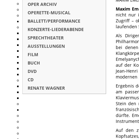
OPER ARCHIV
Maxim Em
OPERETTE-MUSICAL
nicht nur 
Zugriff – o
BALLETT/PERFORMANCE
laufenden S
KONZERTE-LIEDERABENDE
Als Dirig
SPRECHTHEATER
Philharmon
AUSSTELLUNGEN
bei denen
Klangkörpe
FILM
Emelyanych
BUCH
auf der Ko
Jean-Henr
DVD
modernen 
CD
Ergebnis d
RENATE WAGNER
am passen
Klaviermus
Stein den 
französisc
dürfte. Em
Instrument
Auf den z
Kopfsatze