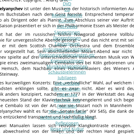
DVD
elyanychev
ist unter den Musikern der historisch informierten Au
CD
im Buchstaben nach dem Geist forscht. Entsprechend temperame
Renate Wagner
b als Dirigent oder als Pianist. Zum Abschluss seiner vier Auftrit
Künstler
aison präsentiert er sich in der Philharmonie Essen als Meister de
Interviews
SängerInnen
ent hat der im russischen Nishni Nowgorod geborene Vollblu
DirigentInnen
ie für unvergessliche Abende gesorgt – und das nicht erst mit sei
TänzerInnen
 er mit dem Scottish Chamber Orchestra und dem Ensemble 
InstrumentalsolistInnen
r vorgestellt hat. Sein abschließender Mozart-Abend war nicht e
Regisseure/Intendanten-etc
ev spielte auf drei unterschiedlichen Instrumenten Musik von
KomponistInnen
pie eines zweimanualigen Cembalos des bei Köln geborenen und
MusikpädagogInnen
i Hemsch, dem Nachbau eines Hammerklaviers des Wieners 
SchauspielerInnen
Steinway.
Jubilaeen
es kurzweiligen Konzerts: Eine „verbindliche“ Wahl, auf welchem
Geburtstage
dsten erklingen sollte, gibt es zwar nicht. Aber es wird deu
In memoriam
ik anders konzipiert, nachdem er 1777 in der Werkstatt des A
Todestage
neuesten Stand der Klaviertechnik kennengelernt und sich begei
Künstler-Info
he Cembalo ist von der Art, wie sie Mozart noch in Mannheim 
Feuilleton
elyanychev wählt es für die „Sonata facile“ (KV 545), die dank de
Themen zur Kultur
s entzückend transparent und leichtfüßig klingt.
Reflexionen Wr. Staatsoper
Reflexionen
wei Manualen lassen sich reizvolle Klangkontraste erzeugen.
Reise und Kultur
s, abwechselnd von der linken und der rechten Hand gespiel