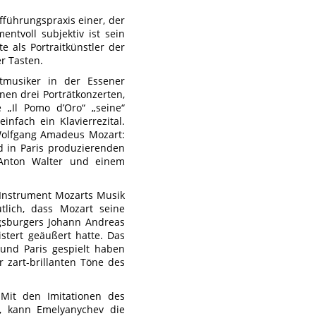
fführungspraxis einer, der
ntvoll subjektiv ist sein
te als Portraitkünstler der
r Tasten.
tmusiker in der Essener
nen drei Porträtkonzerten,
„Il Pomo d’Oro“ „seine“
infach ein Klavierrezital.
 Wolfgang Amadeus Mozart:
 in Paris produzierenden
Anton Walter und einem
 Instrument Mozarts Musik
tlich, dass Mozart seine
ugsburgers Johann Andreas
stert geäußert hatte. Das
und Paris gespielt haben
r zart-brillanten Töne des
 Mit den Imitationen des
t, kann Emelyanychev die