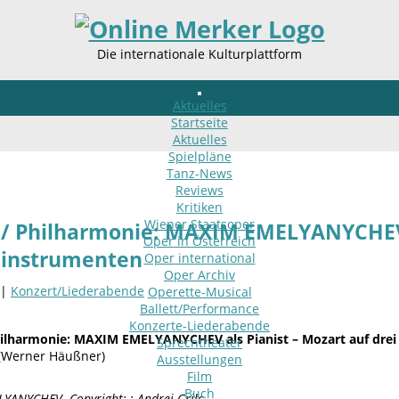
Die internationale Kulturplattform
Aktuelles
Startseite
Aktuelles
Spielpläne
Tanz-News
Reviews
Kritiken
Wiener Staatsoper
/ Philharmonie: MAXIM EMELYANYCHEV a
Oper in Österreich
ninstrumenten
Oper international
Oper Archiv
 |
Konzert/Liederabende
Operette-Musical
Ballett/Performance
Konzerte-Liederabende
ilharmonie: MAXIM EMELYANYCHEV als Pianist – Mozart auf dre
Sprechtheater
 (Werner Häußner)
Ausstellungen
Film
Buch
ANYCHEV. Copyright: : Andrej Grilc