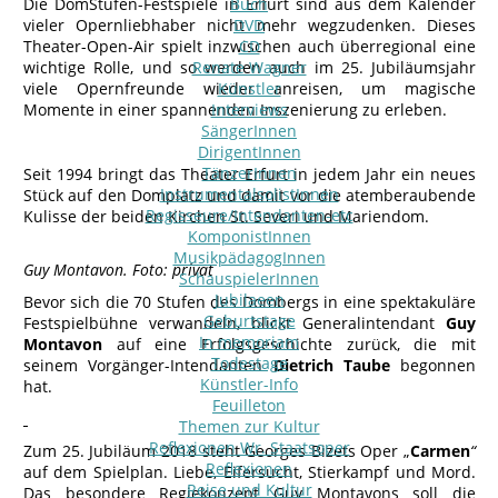
Die DomStufen-Festspiele in Erfurt sind aus dem Kalender
Buch
vieler Opernliebhaber nicht mehr wegzudenken. Dieses
DVD
Theater-Open-Air spielt inzwischen auch überregional eine
CD
wichtige Rolle, und so werden auch im 25. Jubiläumsjahr
Renate Wagner
viele Opernfreunde wieder anreisen, um magische
Künstler
Momente in einer spannenden Inszenierung zu erleben.
Interviews
SängerInnen
DirigentInnen
TänzerInnen
Seit 1994 bringt das Theater Erfurt in jedem Jahr ein neues
InstrumentalsolistInnen
Stück auf den Domplatz und damit vor die atemberaubende
Regisseure/Intendanten-etc
Kulisse der beiden Kirchen St. Severi und Mariendom.
KomponistInnen
MusikpädagogInnen
Guy Montavon. Foto: privat
SchauspielerInnen
Jubilaeen
Bevor sich die 70 Stufen des Dombergs in eine spektakuläre
Geburtstage
Festspielbühne verwandeln, blickt Generalintendant
Guy
In memoriam
Montavon
auf eine Erfolgsgeschichte zurück, die mit
Todestage
seinem Vorgänger-Intendanten
Dietrich Taube
begonnen
Künstler-Info
hat.
Feuilleton
Themen zur Kultur
Reflexionen Wr. Staatsoper
Zum 25. Jubiläum 2018 steht Georges Bizets Oper „
Carmen
“
Reflexionen
auf dem Spielplan. Liebe, Eifersucht, Stierkampf und Mord.
Reise und Kultur
Das besondere Regiekonzept Guy Montavons soll die