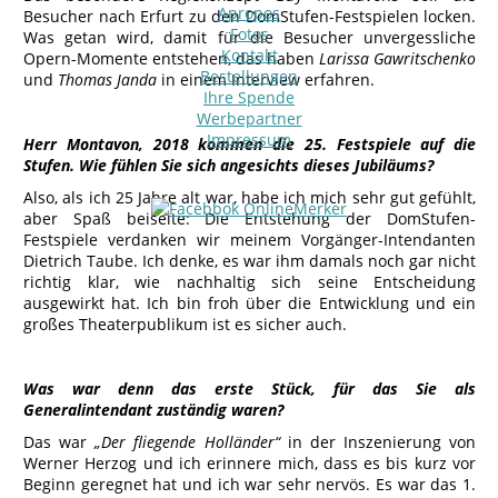
Apropos
Besucher nach Erfurt zu den DomStufen-Festspielen locken.
Fotos
Was getan wird, damit für die Besucher unvergessliche
Kontakt
Opern-Momente entstehen, das haben
Larissa Gawritschenko
Bestellungen
und
Thomas Janda
in einem Interview erfahren.
Ihre Spende
Werbepartner
Impressum
Herr Montavon, 2018 kommen die 25. Festspiele auf die
Stufen. Wie fühlen Sie sich angesichts dieses Jubiläums?
Also, als ich 25 Jahre alt war, habe ich mich sehr gut gefühlt,
aber Spaß beiseite: Die Entstehung der DomStufen-
Festspiele verdanken wir meinem Vorgänger-Intendanten
Dietrich Taube. Ich denke, es war ihm damals noch gar nicht
richtig klar, wie nachhaltig sich seine Entscheidung
ausgewirkt hat. Ich bin froh über die Entwicklung und ein
großes Theaterpublikum ist es sicher auch.
Was war denn das erste Stück, für das Sie als
Generalintendant zuständig waren?
Das war
„Der fliegende Holländer“
in der Inszenierung von
Werner Herzog und ich erinnere mich, dass es bis kurz vor
Beginn geregnet hat und ich war sehr nervös. Es war das 1.