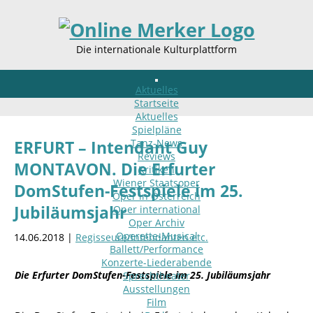
Die internationale Kulturplattform
Aktuelles
Startseite
Aktuelles
Spielpläne
Tanz-News
ERFURT – Intendant Guy
Reviews
MONTAVON. Die Erfurter
Kritiken
Wiener Staatsoper
DomStufen-Festspiele im 25.
Oper in Österreich
Jubiläumsjahr
Oper international
Oper Archiv
Operette-Musical
14.06.2018 |
Regisseure/Intendanten etc.
Ballett/Performance
Konzerte-Liederabende
Die Erfurter DomStufen-Festspiele im 25. Jubiläumsjahr
Sprechtheater
Ausstellungen
Film