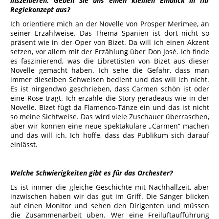
inszenieren. Geben Sie uns einen kleinen Einblick in Ihr
Regiekonzept aus?
Ich orientiere mich an der Novelle von Prosper Merimee, an
seiner Erzählweise. Das Thema Spanien ist dort nicht so
präsent wie in der Oper von Bizet. Da will ich einen Akzent
setzen, vor allem mit der Erzählung über Don José. Ich finde
es faszinierend, was die Librettisten von Bizet aus dieser
Novelle gemacht haben. Ich sehe die Gefahr, dass man
immer dieselben Sehweisen bedient und das will ich nicht.
Es ist nirgendwo geschrieben, dass Carmen schön ist oder
eine Rose trägt. Ich erzähle die Story geradeaus wie in der
Novelle. Bizet fügt da Flamenco-Tänze ein und das ist nicht
so meine Sichtweise. Das wird viele Zuschauer überraschen,
aber wir können eine neue spektakuläre „Carmen“ machen
und das will ich. Ich hoffe, dass das Publikum sich darauf
einlässt.
Welche Schwierigkeiten gibt es für das Orchester?
Es ist immer die gleiche Geschichte mit Nachhallzeit, aber
inzwischen haben wir das gut im Griff. Die Sänger blicken
auf einen Monitor und sehen den Dirigenten und müssen
die Zusammenarbeit üben. Wer eine Freiluftaufführung