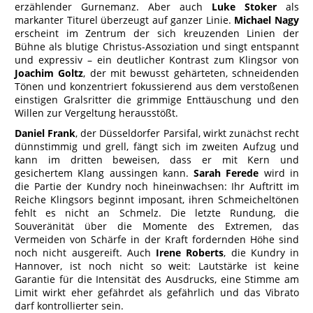
erzählender Gurnemanz. Aber auch
Luke Stoker
als
markanter Titurel überzeugt auf ganzer Linie.
Michael Nagy
erscheint im Zentrum der sich kreuzenden Linien der
Bühne als blutige Christus-Assoziation und singt entspannt
und expressiv – ein deutlicher Kontrast zum Klingsor von
Joachim Goltz
, der mit bewusst gehärteten, schneidenden
Tönen und konzentriert fokussierend aus dem verstoßenen
einstigen Gralsritter die grimmige Enttäuschung und den
Willen zur Vergeltung herausstößt.
Daniel Frank
, der Düsseldorfer Parsifal, wirkt zunächst recht
dünnstimmig und grell, fängt sich im zweiten Aufzug und
kann im dritten beweisen, dass er mit Kern und
gesichertem Klang aussingen kann.
Sarah Ferede
wird in
die Partie der Kundry noch hineinwachsen: Ihr Auftritt im
Reiche Klingsors beginnt imposant, ihren Schmeicheltönen
fehlt es nicht an Schmelz. Die letzte Rundung, die
Souveränität über die Momente des Extremen, das
Vermeiden von Schärfe in der Kraft fordernden Höhe sind
noch nicht ausgereift. Auch
Irene Roberts
, die Kundry in
Hannover, ist noch nicht so weit: Lautstärke ist keine
Garantie für die Intensität des Ausdrucks, eine Stimme am
Limit wirkt eher gefährdet als gefährlich und das Vibrato
darf kontrollierter sein.