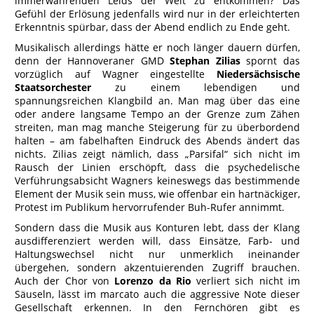
immerwährenden Leids der Welt zu entkommen? Das
Gefühl der Erlösung jedenfalls wird nur in der erleichterten
Erkenntnis spürbar, dass der Abend endlich zu Ende geht.
Musikalisch allerdings hätte er noch länger dauern dürfen,
denn der Hannoveraner GMD
Stephan Zilias
spornt das
vorzüglich auf Wagner eingestellte
Niedersächsische
Staatsorchester
zu einem lebendigen und
spannungsreichen Klangbild an. Man mag über das eine
oder andere langsame Tempo an der Grenze zum Zähen
streiten, man mag manche Steigerung für zu überbordend
halten – am fabelhaften Eindruck des Abends ändert das
nichts. Zilias zeigt nämlich, dass „Parsifal“ sich nicht im
Rausch der Linien erschöpft, dass die psychedelische
Verführungsabsicht Wagners keineswegs das bestimmende
Element der Musik sein muss, wie offenbar ein hartnäckiger,
Protest im Publikum hervorrufender Buh-Rufer annimmt.
Sondern dass die Musik aus Konturen lebt, dass der Klang
ausdifferenziert werden will, dass Einsätze, Farb- und
Haltungswechsel nicht nur unmerklich ineinander
übergehen, sondern akzentuierenden Zugriff brauchen.
Auch der Chor von
Lorenzo da Rio
verliert sich nicht im
Säuseln, lässt im marcato auch die aggressive Note dieser
Gesellschaft erkennen. In den Fernchören gibt es