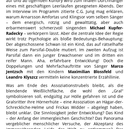
auf und ab tigernden Kundry wird zum finalen Durchhänger
eines mit geschäftigen Leerläufen gesegneten Abends. Der
im Interview im Programm zitierte C.G. Jung mag erklären,
warum Arnarsson Amfortas und Klingsor vom selben Sänger
– dem energisch, rotzig und gewalttätig, aber auch
erbarmenswert schmerzvoll singenden
Michael Kupfer-
Radecky
– verkörpern lässt. Aber die zentrale Idee der Regie
wirkt trotz Psychologie als bloße Bedeutungs-Behauptung:
Der abgeschossene Schwan ist ein Kind, das auf rätselhafte
Weise zum Parsifal-Double mutiert. Im zweiten Aufzug ist
Parsifal dann ein junger Erwachsener und im dritten ein
reifer Mann. Aha, erfahrbare Entwicklung! Doch die
Doppelungen und Mehrfachauftritte von Sänger
Marco
Jentzsch
mit den Kindern
Maximilian Blossfeld
und
Leandro Klyszcz
vermitteln keine konzentrierte Erzähllinie.
Was am Ende des Assoziationstrubels bleibt, als die
blendende Weißlichtfläche, die wohl den „Gral“
symbolisieren soll, endgültig zur Hölle gefahren ist und die
Gralsritter ihre Hörnerhüte – eine Assoziation an Hägar-der-
Schreckliche-Helme und Frickas Widder – abgelegt haben,
bleibt unklar. Die Sinnlosigkeit jeder Entwicklung? Das Kind
– der Anfang der immergleichen Geschichte? Das Panorama
vergeblicher menschlicher Versuche, der Akzeptanz des