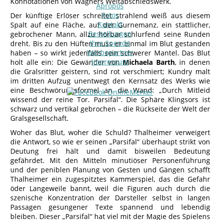
Konnotationen von Wagners Weltabschiedswerk.
Apropos
Fotos
Der künftige Erlöser schreitet strahlend weiß aus diesem
Kontakt
Spalt auf eine Fläche, auf der Gurnemanz, ein stattlicher,
Bestellungen
gebrochener Mann, allzu hörbar schlurfend seine Runden
Ihre Spende
dreht. Bis zu den Hüften muss er einmal im Blut gestanden
Werbepartner
haben – so wirkt jedenfalls sein schwerer Mantel. Das Blut
Impressum
holt alle ein: Die Gewänder von
Michaela Barth
, in denen
die Gralsritter geistern, sind rot verschmiert; Kundry malt
im dritten Aufzug unentwegt den Kernsatz des Werks wie
eine Beschwörungsformel an die Wand: „Durch Mitleid
wissend der reine Tor. Parsifal“. Die Sphäre Klingsors ist
schwarz und vertikal gebrochen – die Rückseite der Welt der
Gralsgesellschaft.
Woher das Blut, woher die Schuld? Thalheimer verweigert
die Antwort, so wie er seinen „Parsifal“ überhaupt strikt von
Deutung frei hält und damit bisweilen Bedeutung
gefährdet. Mit den Mitteln minutiöser Personenführung
und der peniblen Planung von Gesten und Gängen schafft
Thalheimer ein zugespitztes Kammerspiel, das die Gefahr
öder Langeweile bannt, weil die Figuren auch durch die
szenische Konzentration der Darsteller selbst in langen
Passagen gesungener Texte spannend und lebendig
bleiben. Dieser „Parsifal“ hat viel mit der Magie des Spielens