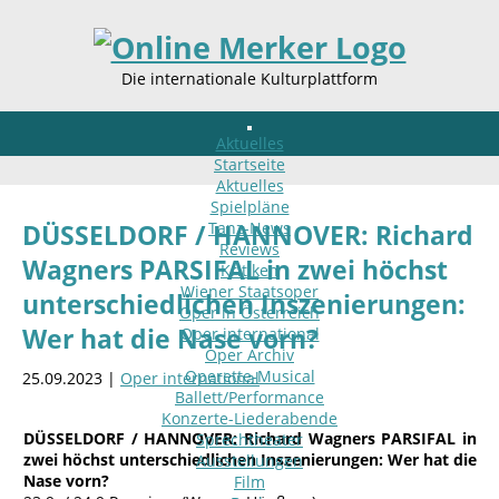
Die internationale Kulturplattform
Aktuelles
Startseite
Aktuelles
Spielpläne
Tanz-News
DÜSSELDORF / HANNOVER: Richard
Reviews
Wagners PARSIFAL in zwei höchst
Kritiken
Wiener Staatsoper
unterschiedlichen Inszenierungen:
Oper in Österreich
Wer hat die Nase vorn?
Oper international
Oper Archiv
Operette-Musical
25.09.2023 |
Oper international
Ballett/Performance
Konzerte-Liederabende
DÜSSELDORF / HANNOVER: Richard Wagners PARSIFAL in
Sprechtheater
zwei höchst unterschiedlichen Inszenierungen: Wer hat die
Ausstellungen
Nase vorn?
Film