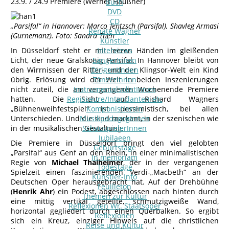
23.9. / 24.9 Premiere (Werner Häußner)
Buch
DVD
CD
„Parsifal“ in Hannover: Marco Jentzsch (Parsifal), Shavleg Armasi
Renate Wagner
(Gurnemanz). Foto: Sandra Then
Künstler
In Düsseldorf steht er mit leeren Händen im gleißenden
Interviews
Licht, der neue Gralskönig Parsifal. In Hannover bleibt von
SängerInnen
den Wirrnissen der Ritter- und der Klingsor-Welt ein Kind
DirigentInnen
übrig. Erlösung wird der Welt in beiden Inszenierungen
TänzerInnen
nicht zuteil, die am vergangenen Wochenende Premiere
InstrumentalsolistInnen
hatten. Die Sicht auf Richard Wagners
Regisseure/Intendanten-etc
„Bühnenweihfestspiel“ ist pessimistisch, bei allen
KomponistInnen
Unterschieden. Und die sind markant, in der szenischen wie
MusikpädagogInnen
in der musikalischen Gestaltung.
SchauspielerInnen
Jubilaeen
Die Premiere in Düsseldorf bringt den viel gelobten
Geburtstage
„Parsifal“ aus Genf an den Rhein, in einer minimalistischen
In memoriam
Regie von
Michael Thalheimer
, der in der vergangenen
Todestage
Spielzeit einen faszinierenden Verdi-„Macbeth“ an der
Künstler-Info
Deutschen Oper herausgebracht hat. Auf der Drehbühne
Feuilleton
(
Henrik Ahr
) ein Podest, abgeschlossen nach hinten durch
Themen zur Kultur
eine mittig vertikal geteilte, schmutzigweiße Wand,
Reflexionen Wr. Staatsoper
horizontal gegliedert durch einen Querbalken. So ergibt
Reflexionen
sich ein Kreuz, einziger Hinweis auf die christlichen
Reise und Kultur