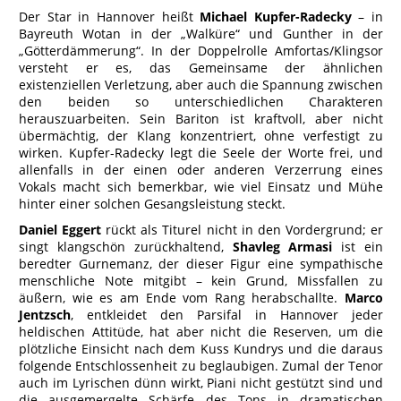
Der Star in Hannover heißt
Michael Kupfer-Radecky
– in
Bayreuth Wotan in der „Walküre“ und Gunther in der
„Götterdämmerung“. In der Doppelrolle Amfortas/Klingsor
versteht er es, das Gemeinsame der ähnlichen
existenziellen Verletzung, aber auch die Spannung zwischen
den beiden so unterschiedlichen Charakteren
herauszuarbeiten. Sein Bariton ist kraftvoll, aber nicht
übermächtig, der Klang konzentriert, ohne verfestigt zu
wirken. Kupfer-Radecky legt die Seele der Worte frei, und
allenfalls in der einen oder anderen Verzerrung eines
Vokals macht sich bemerkbar, wie viel Einsatz und Mühe
hinter einer solchen Gesangsleistung steckt.
Daniel Eggert
rückt als Titurel nicht in den Vordergrund; er
singt klangschön zurückhaltend,
Shavleg Armasi
ist ein
beredter Gurnemanz, der dieser Figur eine sympathische
menschliche Note mitgibt – kein Grund, Missfallen zu
äußern, wie es am Ende vom Rang herabschallte.
Marco
Jentzsch
, entkleidet den Parsifal in Hannover jeder
heldischen Attitüde, hat aber nicht die Reserven, um die
plötzliche Einsicht nach dem Kuss Kundrys und die daraus
folgende Entschlossenheit zu beglaubigen. Zumal der Tenor
auch im Lyrischen dünn wirkt, Piani nicht gestützt sind und
die ausgemergelte Schärfe des Tons in dramatischen