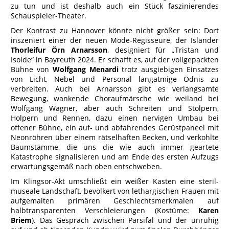
zu tun und ist deshalb auch ein Stück faszinierendes
Schauspieler-Theater.
Der Kontrast zu Hannover könnte nicht größer sein: Dort
inszeniert einer der neuen Mode-Regisseure, der Isländer
Thorleifur Örn Arnarsson
, designiert für „Tristan und
Isolde“ in Bayreuth 2024. Er schafft es, auf der vollgepackten
Bühne von
Wolfgang Menardi
trotz ausgiebigen Einsatzes
von Licht, Nebel und Personal langatmige Ödnis zu
verbreiten. Auch bei Arnarsson gibt es verlangsamte
Bewegung, wankende Choraufmärsche wie weiland bei
Wolfgang Wagner, aber auch Schreiten und Stolpern,
Holpern und Rennen, dazu einen nervigen Umbau bei
offener Bühne, ein auf- und abfahrendes Gerüstpaneel mit
Neonröhren über einem rätselhaften Becken, und verkohlte
Baumstämme, die uns die wie auch immer geartete
Katastrophe signalisieren und am Ende des ersten Aufzugs
erwartungsgemäß nach oben entschweben.
Im Klingsor-Akt umschließt ein weißer Kasten eine steril-
museale Landschaft, bevölkert von lethargischen Frauen mit
aufgemalten primären Geschlechtsmerkmalen auf
halbtransparenten Verschleierungen (Kostüme:
Karen
Briem
). Das Gespräch zwischen Parsifal und der unruhig