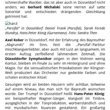
schmerzhafte Wackler, das ist aber auch in Düsseldorf nicht
anders, wo
Gerhard Michalski
seine Herren auf satte
Sonorität und entschieden drängenden Gleichklang
getrimmt hat.
„Parsifal“ in Düsseldorf: Daniel Frank (Parsifal), Sarah Ferede
(Kundry), Hans-Peter König (Gurnemanz). Foto: Sandra Then
Axel Kober
in Düsseldorf, mit der Erfahrung des Bayreuther
„Abgrunds“ im Sinn, liest die „Parsifal“-Partitur
mischklangverliebter, aber auch mit Lust an langsamem, im
ersten Aufzug zerfließend lahmendem Zeitmaß. Die
Düsseldorfer Symphoniker
zeigen in den Violinen wenig
Kontur, bleiben im Finale zu sehr im Hintergrund und ohne
Magie. Für die sensualistischen Provokationen der Klingsor-
Welt produziert das Orchester nur gedeckte Farben und
schalen erotischen Kitzel.
Gesungen wird an beiden Häusern sehr achtbar, teilweise
auf einem Niveau, das man sich für Bayreuth wünschen
würde. Der Trumpf in Düsseldorf heißt
Hans-Peter König
:
ein beispielhafter Wagner-Sänger, klangvoll im Timbre,
ausgeglichen in der Tonproduktion, wortverständlich und
mit musikalischen Nuancen gestaltend. Ein großartig