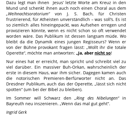
Dazu legt man ihnen Jesus‘ letzte Worte am Kreuz in den
Mund und schenkt ihnen auch noch einen Choral aus dem
„Weihnachtsoratorium“
von J. S. Bach, für Christen
frustrierend, für Atheisten unverständlich – was soll‘s. Es ist
so ziemlich alles hineingepackt, was Aufsehen erregen und
provozieren könnte, wenn es nicht schon so oft verwendet
worden wäre. Das Publikum ist dessen langsam müde. Wo
bleibt da die Dynamik eines jungen Regisseurs? Wenn er
von der Bühne provokant fragen lässt: „Wollt ihr die totale
Operette“, möchte man antworten:
„Ja, aber
nicht so
!
Nur eines hat er erreicht, man spricht und schreibt viel zu
viel darüber. Ein massiver Buh-Orkan, wahrscheinlich der
erste in diesem Haus, war ihm sicher. Dagegen kamen auch
die notorischen Premieren-Berfürworter nicht an. Das
Dresdner Publikum, auch das der Operette, „lässt sich nicht
spotten“ (um bei der Bibel zu bleiben).
Im Sommer will Schwarz den
„Ring des Nibelungen“
in
Bayreuth neu inszenieren. „Wenn das mal gut geht“.
Ingrid Gerk