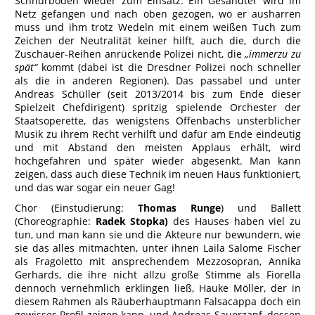
Schnürboden wieder zum Einsatz. Ein Gesandter wird im
Netz gefangen und nach oben gezogen, wo er ausharren
muss und ihm trotz Wedeln mit einem weißen Tuch zum
Zeichen der Neutralität keiner hilft, auch die, durch die
Zuschauer-Reihen anrückende Polizei nicht, die
„immerzu zu
spät“
kommt (dabei ist die Dresdner Polizei noch schneller
als die in anderen Regionen). Das passabel und unter
Andreas Schüller (seit 2013/2014 bis zum Ende dieser
Spielzeit Chefdirigent) spritzig spielende Orchester der
Staatsoperette, das wenigstens Offenbachs unsterblicher
Musik zu ihrem Recht verhilft und dafür am Ende eindeutig
und mit Abstand den meisten Applaus erhält, wird
hochgefahren und später wieder abgesenkt. Man kann
zeigen, dass auch diese Technik im neuen Haus funktioniert,
und das war sogar ein neuer Gag!
Chor (Einstudierung:
Thomas Runge
) und Ballett
(Choreographie:
Radek Stopka)
des Hauses haben viel zu
tun, und man kann sie und die Akteure nur bewundern, wie
sie das alles mitmachten, unter ihnen Laila Salome Fischer
als Fragoletto mit ansprechendem Mezzosopran, Annika
Gerhards, die ihre nicht allzu große Stimme als Fiorella
dennoch vernehmlich erklingen ließ, Hauke Möller, der in
diesem Rahmen als Räuberhauptmann Falsacappa doch ein
gewisses Profil zeigen kann, und Andreas Sauerzapf, dessen