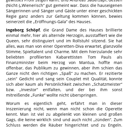
(Nicht-)„Wienerisch“ gut gemeint war. Dass die hauseigenen
Sängerinnen und Sänger und Gäste unter einer geschickten
Regie ganz anders zur Geltung kommen können, bewies
seinerzeit die „Eröffnungs-Gala“ des Hauses.
Ingeborg Schöpf
, die Grand Dame des Hauses brillierte
einmal mehr, hier als alternde Herzogin, ausstaffiert wie die
Queen, sehr distinguiert und im Rollstuhl sitzend. Sie hat
alles, was man von einer Operetten-Diva erwartet, glanzvolle
Stimme, Spieltalent und Charme. Mit dem hierzulande sehr
beliebten profilierten Kabarettisten Tom Pauls als
Finanzminister beim Herzog von Mantua, hoffte man
offenbar, das Publikum zu gewinnen, aber ihm schien das
Ganze nicht den richtigen „Spaß“ zu machen. Er rezitierte
„sein“ Gedicht und sang sein Couplet mit Qualität, konnte
sich aber kaum als Persönlichkeit zwischen „Schatzmeister“
bzw. „Investor“ entfalten, und der bei ihm sonst
mitreißende „Funke“ wollte nicht überspringen.
Worum es eigentlich geht, erfährt man in dieser
Inszenierung nicht, wenn man nicht schon die Operette
kennt. Man ist viel zu abgelenkt von kleinen und großen
Gags, die keine wirklich sind und auch nicht „zünden“. Zum
Schluss werden die Räuber hingerichtet und zu Engeln.