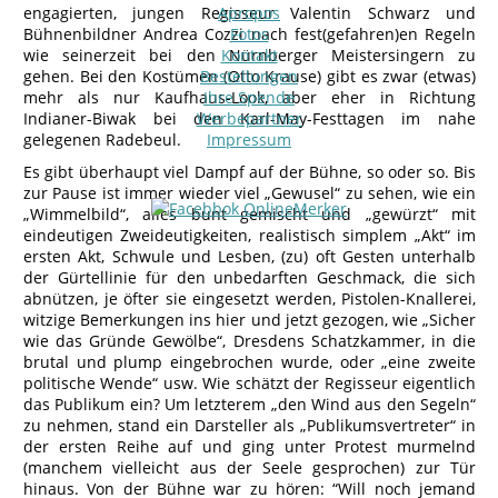
engagierten, jungen Regisseur Valentin Schwarz und
Apropos
Bühnenbildner Andrea Cozzi nach fest(gefahren)en Regeln
Fotos
wie seinerzeit bei den Nürnberger Meistersingern zu
Kontakt
gehen. Bei den Kostümen (Otto Krause) gibt es zwar (etwas)
Bestellungen
mehr als nur Kaufhaus-Look, aber eher in Richtung
Ihre Spende
Indianer-Biwak bei den Karl-May-Festtagen im nahe
Werbepartner
gelegenen Radebeul.
Impressum
Es gibt überhaupt viel Dampf auf der Bühne, so oder so. Bis
zur Pause ist immer wieder viel „Gewusel“ zu sehen, wie ein
„Wimmelbild“, alles bunt gemischt und „gewürzt“ mit
eindeutigen Zweideutigkeiten, realistisch simplem „Akt“ im
ersten Akt, Schwule und Lesben, (zu) oft Gesten unterhalb
der Gürtellinie für den unbedarften Geschmack, die sich
abnützen, je öfter sie eingesetzt werden, Pistolen-Knallerei,
witzige Bemerkungen ins hier und jetzt gezogen, wie „Sicher
wie das Gründe Gewölbe“, Dresdens Schatzkammer, in die
brutal und plump eingebrochen wurde, oder „eine zweite
politische Wende“ usw. Wie schätzt der Regisseur eigentlich
das Publikum ein? Um letzterem „den Wind aus den Segeln“
zu nehmen, stand ein Darsteller als „Publikumsvertreter“ in
der ersten Reihe auf und ging unter Protest murmelnd
(manchem vielleicht aus der Seele gesprochen) zur Tür
hinaus. Von der Bühne war zu hören: “Will noch jemand