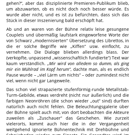
gehen?“, aber das disziplinierte Premieren-Publikum blieb,
um abzuwarten, ob es nicht doch noch besser würde. Es
wurde aber nicht, und es ist zu befürchten, dass sich das
Stück in dieser Inszenierung bald erschöpft hat.
Ab und an waren von der Bühne relativ leise gesungene
Couplets und übermäßig laufstark eingeworfene Worte der
von Schwarz „modernisierten“ Übersetzung des Librettos, in
die er solche Begriffe wie „Kiffen“ usw. einflocht, zu
vernehmen. Die Dialoge blieben allerdings blass. Der
(verkopfte, unpassend „wissenschaftlich fundierte“) Text war
kaum verständlich.
„Mir wird von alledem so dumm, als ging
mir ein Mühlrad im Kopf herum“
, dachte man, als es endlich
Pause wurde – „viel Lärm um nichts“ – oder zumindest nicht
viel, wenn nicht gar Langeweile.
Das schon viel strapazierte stufenförmig-runde Metallstab-
Turm-Gebilde, etwas verdreht (nicht nur äußerlich) und die
farbigen Neonröhren (die schon wieder „out“ sind) durften
natürlich auch nicht fehlen. Die Beleuchtungsgalerie über
der Bühne spielt auch mit, von dort beobachten die Akteure
zuweilen als „Zuschauer“ das Geschehen. Wie zurzeit
vielerorts, kommt auch hier die in der Vergangenheit
weitgehend ignorierte Bühnentechnik mit Drehbühne und