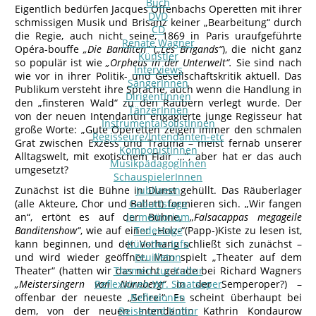
Buch
Eigentlich bedürfen Jacques Offenbachs Operetten mit ihrer
DVD
schmissigen Musik und Brisanz keiner „Bearbeitung“ durch
CD
die Regie, auch nicht seine, 1869 in Paris uraufgeführte
Renate Wagner
Opéra-bouffe
„Die Banditen“
(
„Les Brigands“
), die nicht ganz
Künstler
so populär ist wie
„Orpheus in der Unterwelt“.
Sie sind nach
Interviews
wie vor in ihrer Politik- und Gesellschaftskritik aktuell. Das
SängerInnen
Publikum versteht ihre Sprache, auch wenn die Handlung in
DirigentInnen
den „finsteren Wald“ zu den Räubern verlegt wurde. Der
TänzerInnen
von der neuen Intendantin engagierte junge Regisseur hat
InstrumentalsolistInnen
große Worte: „Gute Operetten zeigen immer den schmalen
Regisseure/Intendanten-etc
Grat zwischen Exzess und Trauma – meist fernab unserer
KomponistInnen
Alltagswelt, mit exotischem Flair …“, aber hat er das auch
MusikpädagogInnen
umgesetzt?
SchauspielerInnen
Zunächst ist die Bühne in Dunst gehüllt. Das Räuberlager
Jubilaeen
(alle Akteure, Chor und Ballett) formieren sich. „Wir fangen
Geburtstage
an“, ertönt es auf der Bühne, „
In memoriam
Falsacappas megageile
Banditenshow“
, wie auf einer „Holz-“(Papp-)Kiste zu lesen ist,
Todestage
kann beginnen, und der Vorhang schließt sich zunächst –
Künstler-Info
und wird wieder geöffnet. Man spielt „Theater auf dem
Feuilleton
Theater“ (hatten wir das nicht gerade bei Richard Wagners
Themen zur Kultur
„Meistersingern von Nürnberg“
Reflexionen Wr. Staatsoper
in der Semperoper?) –
offenbar der neueste „Schrei“. Es scheint überhaupt bei
Reflexionen
dem, von der neuen Intendantin Kathrin Kondaurow
Reise und Kultur