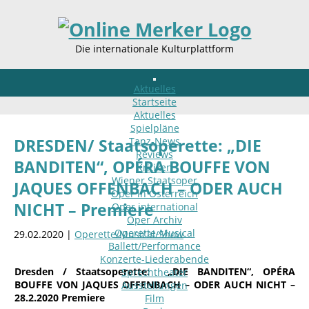
Die internationale Kulturplattform
Aktuelles
Startseite
Aktuelles
Spielpläne
Tanz-News
DRESDEN/ Staatsoperette: „DIE
Reviews
BANDITEN“, OPÉRA BOUFFE VON
Kritiken
Wiener Staatsoper
JAQUES OFFENBACH – ODER AUCH
Oper in Österreich
NICHT – Premiere
Oper international
Oper Archiv
Operette-Musical
29.02.2020 |
Operette/Musical/Show
Ballett/Performance
Konzerte-Liederabende
Dresden / Staatsoperette
: „DIE BANDITEN“, OPÉRA
Sprechtheater
BOUFFE VON JAQUES OFFENBACH – ODER AUCH NICHT
–
Ausstellungen
28.2.2020 Premiere
Film