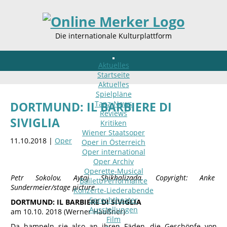
Die internationale Kulturplattform
Aktuelles
Startseite
Aktuelles
Spielpläne
Tanz-News
DORTMUND: IL BARBIERE DI
Reviews
SIVIGLIA
Kritiken
Wiener Staatsoper
11.10.2018 |
Oper
Oper in Österreich
Oper international
Oper Archiv
Operette-Musical
Petr Sokolov, Aytaj Shikhalizada. Copyright: Anke
Ballett/Performance
Sundermeier/stage picture
Konzerte-Liederabende
Sprechtheater
DORTMUND: IL BARBIERE DI SIVIGLIA
Ausstellungen
am 10.10. 2018 (Werner Häußner)
Film
Da hampeln sie also an ihren Fäden, die Geschöpfe von