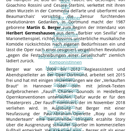
Buch
Gioachino Rossini und Cesare Sterbini, verkettet mit ihren
DVD
alten Wurzeln in der Commedia dell’arte und überformt von
CD
Beaumarchais‘ vorsichtig die Zensur fürchtenden
Renate Wagner
revolutionären Gedanken. In Dortmund macht der 1987
Künstler
geborene
Martin G. Berger
zum Beginn der Intendanz von
Interviews
Heribert Germeshausen
aus dem „Barbier von Sevilla“ ein
SängerInnen
Marionettenspiel, richtet Rossinis unsterbliche musikalische
DirigentInnen
Komödie rücksichtslos nach eigenen Bedürfnissen ein und
TänzerInnen
lässt die Oper nach einer resigniert vergeblichen Revolution
InstrumentalsolistInnen
„gegen die Festschreibungen einer Gesellschaft“ ziemlich
Regisseure/Intendanten-etc
lädiert zurück.
KomponistInnen
MusikpädagogInnen
Berger war von 2009 bis 2012 Regieassistent und
SchauspielerInnen
Abendspielleiter an der Oper Dortmund, arbeitet seit 2015
Jubilaeen
frei und hat mit einigen Inszenierungen wie der „Verkauften
Geburtstage
Braut“ in Hannover oder dem mit Jelinek-Texten
In memoriam
aufgebrochenen „Faust“ Charles Gounods in Heidelberg
Todestage
Opernkonventionen unterlaufen. Dafür wurde er für den
Künstler-Info
Theaterpreis „Der Faust“ nominiert, der im November 2018
Feuilleton
verliehen wird. In Augsburg hat Berger mit einer
Themen zur Kultur
Neufassung der Paul-Abraham-Operette „Roxy und ihr
Reflexionen Wr. Staatsoper
Wunderteam“ eine berührende, stringent erzählte Story
Reflexionen
über die Ausgrenzung schwuler Sportler im kommerziellen
Reise und Kultur
Fußball entwickelt. Viel Kreatives also – Berger gilt als einer