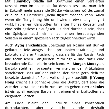
Mit
Sunnyboy Dladla
hat Dortmund einen versierten
Rossini-Tenor im Ensemble, für dessen Tessitura man sich
in Zukunft mehr passende Stücke wünschen würde, zumal
er auch als Darsteller „bella figura“ machen kann. Auch
wenn die Tongebung hin und wieder etwas abgemagert
wirkt, hat er ein glanzvolles, brillantes hohes Register und
eine reibungslose Geläufigkeit. Es darf durchaus sein, dass
ein Spielplan auch einmal auf einen herausragenden
Solisten in einem speziellen Fach zugeschneidert wird!
Auch
Aytaj Shikhalizada
überzeugt als Rosina mit dunkel
gefluteter Tiefe, ausgezeichnet positionierter Mittellage und
koloratursicherer Phrasierung, dass sie für das Rossini-Fach
alle technischen Fähigkeiten mitbringt – und dazu eine
bezaubernde Darstellerin sein kann. Mit
Morgan Moody
als
Bartolo steht ein präsenter, kerniger, in der Artikulation
sattelfester Bass auf der Bühne, der diese gern defizitär
besetzte „komische“ Rolle voll und ganz ausfüllt.
Ji-Young
Hong
kriecht als Schnecke über die Bretter, darf aber die
Arie der Berta leider nicht zum Besten geben.
Petr Sokolov
ist ein spielfreudiger Barbier mit einem eher kraftvollen als
eleganten Bariton.
Am Ende bleibt der Eindruck eines konzeptuell
durchdachten, aber vielleicht gerade deshalb