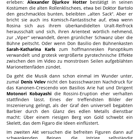
erleben:
Alexander Djurkov Hotter
bestätigt in seinen
Kostümen die alten Rollenklischees, etwa bei Doktor Bartolo
den geschmacklos bunten, beleibten „alten Sack“. Aber er
bricht sie auch ins Komisch-Fantastische auf, etwa wenn
Rosina sich aus ihrem überkandidelten Uralt-Reifrock
herausschält und sich, ihren Arientext wörtlich nehmend,
zur „Viper“ verwandelt, deren grünlicher Schwanz über die
Bühne peitscht. Oder wenn Don Basilio den Bühnenkasten
Sarah-Katharina Karls
zum hoffmannesken Panoptikum
verwandelt und grotesk vergrößerte pyrotechnische Effekte
zwischen den im Video zu monströsen Seilen aufgeblähten
Marionettenfäden zündet.
Da geht die Musik dann schon einmal im Wunder unter,
zumal
Denis Velev
nicht den bassschwarzen Nachdruck für
das Kanonen-Crescendo von Basilios Arie hat und Dirigent
Motonori Kobayashi
die Rossini-Eruption eher verhalten
stattfinden lässt. Eines der treffendsten Bilder der
Inszenierung gelingt, als der Graf den universell begabten
Barbier durch den Glanz des edlen Metalls dienstbar
macht: Über einem riesigen Berg von Gold schwebt ein
Skelett, das dem Figaro die Ideen einflüstert.
Im zweiten Akt versuchen die befreiten Figuren dann auf
schwankenden Beinen, die Intrige selbständig