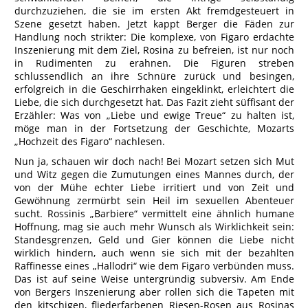
durchzuziehen, die sie im ersten Akt fremdgesteuert in
Szene gesetzt haben. Jetzt kappt Berger die Fäden zur
Handlung noch strikter: Die komplexe, von Figaro erdachte
Inszenierung mit dem Ziel, Rosina zu befreien, ist nur noch
in Rudimenten zu erahnen. Die Figuren streben
schlussendlich an ihre Schnüre zurück und besingen,
erfolgreich in die Geschirrhaken eingeklinkt, erleichtert die
Liebe, die sich durchgesetzt hat. Das Fazit zieht süffisant der
Erzähler: Was von „Liebe und ewige Treue“ zu halten ist,
möge man in der Fortsetzung der Geschichte, Mozarts
„Hochzeit des Figaro“ nachlesen.
Nun ja, schauen wir doch nach! Bei Mozart setzen sich Mut
und Witz gegen die Zumutungen eines Mannes durch, der
von der Mühe echter Liebe irritiert und von Zeit und
Gewöhnung zermürbt sein Heil im sexuellen Abenteuer
sucht. Rossinis „Barbiere“ vermittelt eine ähnlich humane
Hoffnung, mag sie auch mehr Wunsch als Wirklichkeit sein:
Standesgrenzen, Geld und Gier können die Liebe nicht
wirklich hindern, auch wenn sie sich mit der bezahlten
Raffinesse eines „Hallodri“ wie dem Figaro verbünden muss.
Das ist auf seine Weise untergründig subversiv. Am Ende
von Bergers Inszenierung aber rollen sich die Tapeten mit
den kitschigen, fliederfarbenen Riesen-Rosen aus Rosinas