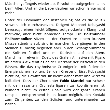
Mädchengefängnis wieder ab. Revolution aufgegeben, alles
beim Alten. Und an die Liebe glauben wir schon lange nicht
mehr.
Unter der Dominanz der Inszenierung hat es die Musik
schwer, sich durchzusetzen. Dirigent Motonori Kobayashi
bevorzugt einen leichtfüßigen, aufgelockerten Klang und
maßvolle, aber nicht lahmende Tempi. Die
Dortmunder
Philharmoniker
sitzen in der Ouvertüre einem krassen
Missverständnis auf, sind in manchen Übergängen in den
Violinen zu hastig, begleiten aber in den Gesangsnummern
die Solisten flexibel und mit Rücksicht auf den Atem.
Manchmal – etwa im Duett des Grafen Almaviva mit Figaro
im ersten Akt – fehlt es an der Markanz der Pizzicati in den
Bässen, die das rhythmische Grundgerüst mit federnder
Energie sichern sollten. Bei den Crescendi lässt Kobayashi
nicht los; die Gewittermusik bleibt daher matt und wirkt zu
kalkuliert. Dass der Chor unter
Fabio Mancini
nur schwer
mit den rasanten Orchesterfiguren zu koordinieren ist,
wundert nicht: Im ersten Finale wird der ganze Graben
umspielt, entsprechend ist es kaum möglich, den Kontakt
zum Dirigenten, zu den Solisten und untereinander zu
halten.