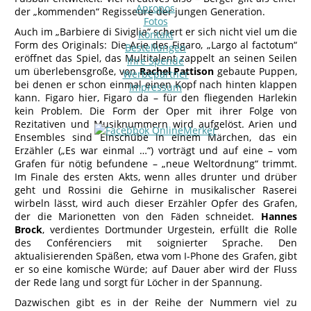
Apropos
der „kommenden“ Regisseure der jungen Generation.
Fotos
Auch im „Barbiere di Siviglia“ schert er sich nicht viel um die
Kontakt
Form des Originals: Die Arie des Figaro, „Largo al factotum“
Bestellungen
eröffnet das Spiel, das Multitalent zappelt an seinen Seilen
Ihre Spende
um überlebensgroße, von
Rachel Pattison
gebaute Puppen,
Werbepartner
bei denen er schon einmal einen Kopf nach hinten klappen
Impressum
kann. Figaro hier, Figaro da – für den fliegenden Harlekin
kein Problem. Die Form der Oper mit ihrer Folge von
Rezitativen und Musiknummern wird aufgelöst. Arien und
Ensembles sind Einschübe in einem Märchen, das ein
Erzähler („Es war einmal …“) vorträgt und auf eine – vom
Grafen für nötig befundene – „neue Weltordnung“ trimmt.
Im Finale des ersten Akts, wenn alles drunter und drüber
geht und Rossini die Gehirne in musikalischer Raserei
wirbeln lässt, wird auch dieser Erzähler Opfer des Grafen,
der die Marionetten von den Fäden schneidet.
Hannes
Brock
, verdientes Dortmunder Urgestein, erfüllt die Rolle
des Conférenciers mit soignierter Sprache. Den
aktualisierenden Späßen, etwa vom I-Phone des Grafen, gibt
er so eine komische Würde; auf Dauer aber wird der Fluss
der Rede lang und sorgt für Löcher in der Spannung.
Dazwischen gibt es in der Reihe der Nummern viel zu