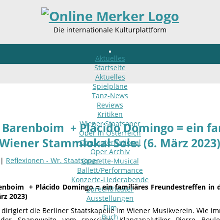
Die internationale Kulturplattform
Aktuelles
Startseite
Aktuelles
Spielpläne
Tanz-News
Reviews
Kritiken
Wiener Staatsoper
 Barenboim + Plácido Domingo = ein fa
Oper in Österreich
Wiener Stammlokal Sole. (6. März 2023
Oper international
Oper Archiv
 |
Reflexionen - Wr. Staatsoper
Operette-Musical
Ballett/Performance
Konzerte-Liederabende
enboim + Plácido Domingo = ein familiäres Freundestreffen in
Sprechtheater
rz 2023)
Ausstellungen
Film
dirigiert die Berliner Staatskapelle im Wiener Musikverein. Wie im
Buch
der Spannweite vom sperrigen Klanganalytiker Pierre Boul