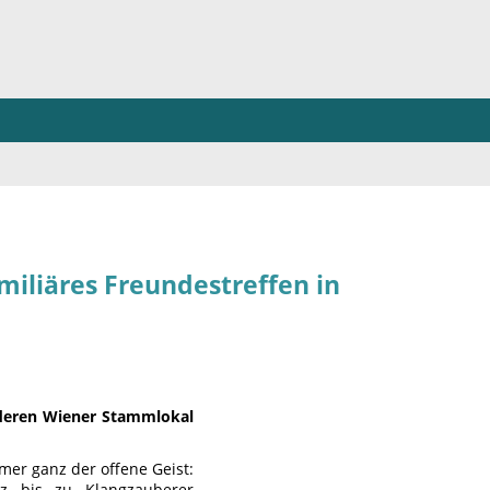
miliäres Freundestreffen in
)
 deren Wiener Stammlokal
mer ganz der offene Geist:
ez bis zu Klangzauberer