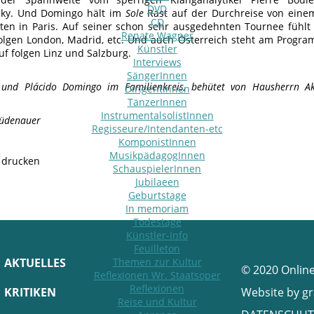
DVD
sky. Und Domingo hält im
Sole
Rast auf der Durchreise von eine
CD
en in Paris. Auf seiner schon sehr ausgedehnten Tournee fühlt
Renate Wagner
folgen London, Madrid, etc. Und auch Österreich steht am Progra
Künstler
uf folgen Linz und Salzburg.
Interviews
SängerInnen
und Plácido Domingo im Familienkreis, behütet von Hausherrn Aki
DirigentInnen
TänzerInnen
InstrumentalsolistInnen
üdenauer
Regisseure/Intendanten-etc
KomponistInnen
MusikpädagogInnen
e drucken
SchauspielerInnen
Jubilaeen
Geburtstage
In memoriam
Todestage
Künstler-Info
Feuilleton
AKTUELLES
Themen zur Kultur
© 2020 Onlin
Reflexionen Wr. Staatsoper
Reflexionen
KRITIKEN
Website by
gr
Reise und Kultur