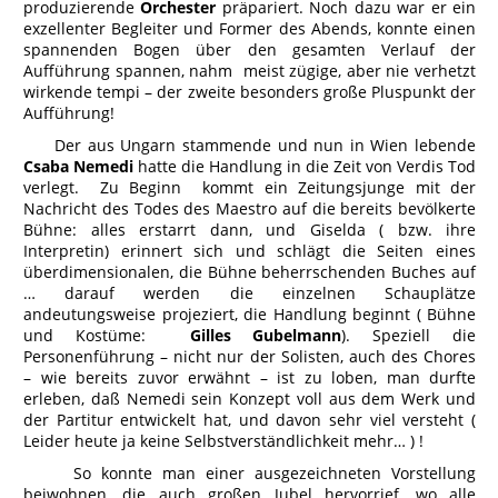
produzierende
Orchester
präpariert. Noch dazu war er ein
exzellenter Begleiter und Former des Abends, konnte einen
spannenden Bogen über den gesamten Verlauf der
Aufführung spannen, nahm meist zügige, aber nie verhetzt
wirkende tempi – der zweite besonders große Pluspunkt der
Aufführung!
Der aus Ungarn stammende und nun in Wien lebende
Csaba Nemedi
hatte die Handlung in die Zeit von Verdis Tod
verlegt. Zu Beginn kommt ein Zeitungsjunge mit der
Nachricht des Todes des Maestro auf die bereits bevölkerte
Bühne: alles erstarrt dann, und Giselda ( bzw. ihre
Interpretin) erinnert sich und schlägt die Seiten eines
überdimensionalen, die Bühne beherrschenden Buches auf
… darauf werden die einzelnen Schauplätze
andeutungsweise projeziert, die Handlung beginnt ( Bühne
und Kostüme:
Gilles Gubelmann
). Speziell die
Personenführung – nicht nur der Solisten, auch des Chores
– wie bereits zuvor erwähnt – ist zu loben, man durfte
erleben, daß Nemedi sein Konzept voll aus dem Werk und
der Partitur entwickelt hat, und davon sehr viel versteht (
Leider heute ja keine Selbstverständlichkeit mehr… ) !
So konnte man einer ausgezeichneten Vorstellung
beiwohnen, die auch großen Jubel hervorrief, wo alle