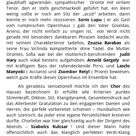
glaubhaft agierender, sympathischer Oronte mit virilem
Tenor, den er stets geschmackvoll geführt hat, ein klein
wenig sollte er noch am Sitz der „acuti“ arbeiten, dann
könnte er noch mehr reüssieren.
Sorin Lupu
( er als Gast
vom rumänischen Opernhaus ) gab den Vater Giseldas,
Arvino, der nicht einfach zu singen ist, von Verdi nicht
gerade mit besonders dankbaren Phrasen bedacht wurde,
mit seinem Charaktertenor tadellos,
Zsuzsa Barabas
als
seine Frau Viclinda komplettierte ohne Tadel, die Mutter
Orontes, Sofia war bei der mütterlich-berührenden
Judit
Hary
auch vokal bestens aufgehoben,
Arnold Gergely
war
mit kräftigem Bass der rollendeckende Pirro, und
Laszlo
Manyoki
( Acciano) und
Zsombor Retyl
( Priore) bewiesen,
welch gute Kräfte dieses Opernhaus im Ensemble hat.
Als geradezu sensationell möchte ich den
Chor
des
Hauses bezeichnen! Er erfüllte alle Kriterien punkto
Stimmkraft, Diktion, Stil, Klangdynamik, Gesamteindruck auf
das Allerbeste! Gratulation zu den engagierten Damen und
Herren, die perfekt vorbereitet schienen – musikalisch wie
auch szenisch, da jeder eine eigene Persönlichkeit kreiieren
durfte. Chorleiter war hier gleichzeitig auch der Dirigent des
Abends –
Szabolcs Kulcsar
! Und dieser Mann hatte
offensichtlich auch das klanglich perfekten Verdi-Klang