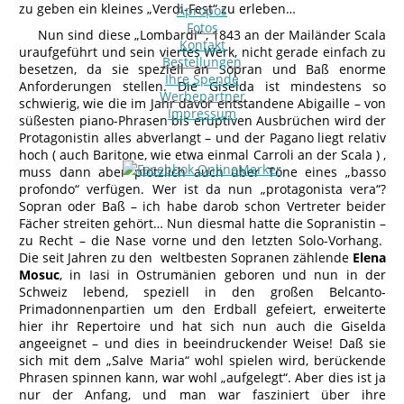
zu geben ein kleines „Verdi-Fest“ zu erleben…
Apropos
Fotos
Nun sind diese „Lombardi“ , 1843 an der Mailänder Scala
Kontakt
uraufgeführt und sein viertes Werk, nicht gerade einfach zu
Bestellungen
besetzen, da sie speziell an Sopran und Baß enorme
Ihre Spende
Anforderungen stellen. Die Giselda ist mindestens so
Werbepartner
schwierig, wie die im Jahr davor entstandene Abigaille – von
Impressum
süßesten piano-Phrasen bis eruptiven Ausbrüchen wird der
Protagonistin alles abverlangt – und der Pagano liegt relativ
hoch ( auch Baritone, wie etwa einmal Carroli an der Scala ) ,
muss dann aber plötzlich auch über Töne eines „basso
profondo“ verfügen. Wer ist da nun „protagonista vera“?
Sopran oder Baß – ich habe darob schon Vertreter beider
Fächer streiten gehört… Nun diesmal hatte die Sopranistin –
zu Recht – die Nase vorne und den letzten Solo-Vorhang.
Die seit Jahren zu den weltbesten Sopranen zählende
Elena
Mosuc
, in Iasi in Ostrumänien geboren und nun in der
Schweiz lebend, speziell in den großen Belcanto-
Primadonnenpartien um den Erdball gefeiert, erweiterte
hier ihr Repertoire und hat sich nun auch die Giselda
angeeignet – und dies in beeindruckender Weise! Daß sie
sich mit dem „Salve Maria“ wohl spielen wird, berückende
Phrasen spinnen kann, war wohl „aufgelegt“. Aber dies ist ja
nur der Anfang, und man war fasziniert über ihre