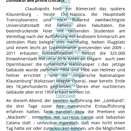
Lombardi alla prima crociata“
Buch
DVD
Claudiopolis hieß zur Römerzeit das spätere
CD
Klausenburg , heute Cluj-Napoca, die Hauptstadt
Renate Wagner
Transsylvaniens und nach Bukarest zweitwichtigste
Künstler
Universitätsstadt mit nahezu allen Fakultäten. Die
Interviews
beeindruckende Feier mit tausenden Studenten am
SängerInnen
Vormittag nach der Aufführung mit endlosem Einmarsch am
DirigentInnen
zentralen Platz belegte dies nachhaltig. Neben Flugplatz
TänzerInnen
und einem leicht an Gigantomanie grenzenden von 2009 –
InstrumentalsolistInnen
2011 erbauten Fussballstadion , besitzt die 325.000
Regisseure/Intendanten-etc
Einwohnerstadt mit circa 20 % Anteil an Ungarn auch zwei
KomponistInnen
Opernhäuser: die rumänische Nationaloper ( das jetzige
MusikpädagogInnen
Gebäude wurde zwischen 1904 und 1906 von Hellmer und
SchauspielerInnen
Fellner errichtet ) und die „Ungarische Nationaloper
Jubilaeen
Klausenburg“ (Kolozsvari Magyar Opera) , zwar bereits Ende
Geburtstage
des 18.Jahrhunderts gegründet, deren eher nüchternes
In memoriam
Gebäude aber erst 1959 erbaut worden ist.
Todestage
An diesem Abend, der zweiten Aufführung der „Lombardi“,
Künstler-Info
die drei Tage zuvor ihre rumänische Erstaufführung
Feuilleton
erfahren hatten, fand parallell dazu die Premiere von
Themen zur Kultur
„Macbeth“ , immerhin mit Lucrezia Garcia und Sebastian
Reflexionen Wr. Staatsoper
Catana statt – unfassbar eigentlich, daß man nicht einen
Reflexionen
Tag hätte vor oder zurückrücken können, um die Möglichkeit
Reise und Kultur