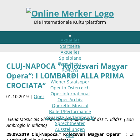
Die internationale Kulturplattform
Aktuelles
Startseite
Aktuelles
Spielpläne
Tanz-News
CLUJ-NAPOCA “ Kolozsvari Magyar
Reviews
Opera“: I LOMBARDI ALLA PRIMA
Kritiken
Wiener Staatsoper
CROCIATA“
Oper in Österreich
Oper international
01.10.2019 |
Oper
Oper Archiv
Operette-Musical
Ballett/Performance
Konzerte-Liederabende
Elena Mosuc als Giselda vor dem Bühnenbild des 1. Bildes ( San
Sprechtheater
Ambrogio in Milano)
Ausstellungen
29.09.2019 Cluj-Napoca,“ Kolozsvari Magyar Opera“ : „I
Film