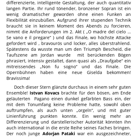
differenzierte, intelligente Gestaltung, der auch quantitativ
langen Partie. Ihr rund tönender, bronzener Sopran ist ein
wenig dramatischer geworden ohne einen Funken an
Flexibilität einzubüßen. Aufgrund ihrer stupenden Technik
braucht sie in keinem Moment des Abends zu forcieren,
nimmt die Anforderungen im 2. Akt ( „O madre del cielo …
Se vano e il pregare“ ) und das Finale, wo höchste Attacke
gefordert wird , bravourös und locker, alles überstrahlend.
Spätestens da wusste man um den Triumph Bescheid, die
Taufszene am Jordan wurde mit berückenden Bögen
phrasiert, intensiv gestaltet, dann quasi als „Draufgabe“ ein
mitreissendes „Non fu sogno“ und das Finale. Die
Opernbühnen haben eine neue Giselda bekommen!
Bravissima!
Doch dieser Stern glänzte durchaus in einem sehr guten
Ensemble!
Istvan Kovacs
brachte für den bösen, am Ende
geläuterten Pagano einen dunkel gefärbten Bass ein, der
mit dem Tonumfang keine Probleme hatte, sowohl oben
auftrumpfen, als auch unten „orgeln“, und mit guter
Linienführung punkten konnte. Ein wenig mehr an
Differenzierung und darstellerischer Autorität könnten ihn
auch international in die erste Reihe seines Faches bringen.
Der noch junge
Adorjan Pataki
war ein ausgezeichneter,