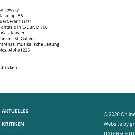
chaikowsky
tasie op. 56
bert/Franz Liszt
antasie in C-Dur, D 760
ušas, Klavier
hester St. Gallen
itrėnas, musikalische Leitung
sics, Alpha1225
e drucken
AKTUELLES
© 2020 Onlin
KRITIKEN
Website by
gr
DATENSCHUT