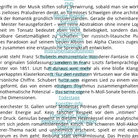
DVD
griffe in der Musik stiften sofort Verwirrung, sobald man sie wör
CD
n zielloses Präludieren denkt, an formloses Schwelgen ohne archite
Renate Wagner
tik der Romantik gründlich missverstanden. Gerade die scheinbare
Künstler
 Meister herausgefordert – weil reine Abstraktion ohne innere Lo
Interviews
iheit im Tonsatz bedeutet eben nicht Beliebigkeit, sondern das
SängerInnen
lbare Gesetzmäßigkeit zu schaffen. Der russisch-litauische P
DirigentInnen
es Paradoxon auf seinem neuen Album bei Alpha Classics zuges
TänzerInnen
e zusammen eine erstaunliche Sprengkraft entwickeln.
InstrumentalsolistInnen
unkt steht Franz Schuberts monumentale Wanderer-Fantasie in C
Regisseure/Intendanten-etc
er originalen Solofassung, sondern in Franz Liszts farbenprächtig
KomponistInnen
ter von 1851. Liszt hat daraus weit mehr als eine bloße Klan
MusikpädagogInnen
, verkapptes Klavierkonzert. Für den rastlosen Virtuosen war die W
SchauspielerInnen
ersönliche Chiffre. Schubert hatte sein eigenes Lied zu einem v
Jubilaeen
geformt, das von einem einzigen Rhythmus zusammengehalten 
Geburtstage
nothematische Potenzial – das seine eigene h-Moll-Sonate bereits 
In memoriam
che Dimensionen.
Todestage
Künstler-Info
ieorchester St. Gallen unter Modestas Pitrėnas greift diesen sy
Feuilleton
kender Energie auf. Kein falscher Respekt vor dem „intimen“ 
Themen zur Kultur
er Druck. Geniušas beweist in diesem Hexenkessel eine analytische 
Reflexionen Wr. Staatsoper
ert sich jedem romantisierenden Kitsch. Die schweren Moll-Akko
Reflexionen
er-Thema nackt und unheimlich erscheint, spielt er mit existe
Reise und Kultur
worum es ihm geht: Reibung statt Verharmlosung. Das Presto ge