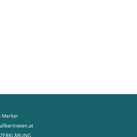
e Merker
afikerinwien.at
ZERKLÄRUNG