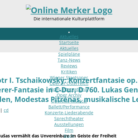
Die internationale Kulturplattform
Aktuelles
Startseite
Aktuelles
Spielpläne
Tanz-News
Reviews
Kritiken
Wiener Staatsoper
otr I. Tschaikowsky: Konzertfantasie op.
Oper in Österreich
er-Fantasie in C-Dur, D 760. Lukas Geni
Oper international
Oper Archiv
llen, Modestas Pitrėnas, musikalische L
Operette-Musical
Ballett/Performance
 |
cd
Konzerte-Liederabende
Sprechtheater
Ausstellungen
Film
ušas vermählt das Unvereinbare im Geiste der Freiheit
Buch