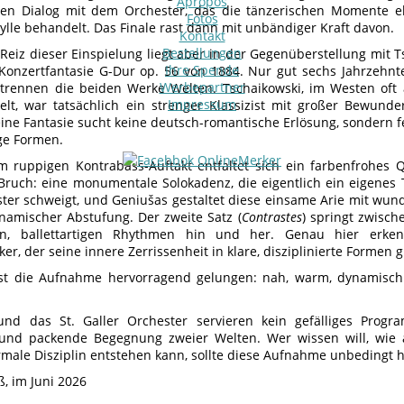
Apropos
hen Dialog mit dem Orchester, das die tänzerischen Momente e
Fotos
dylle behandelt. Das Finale rast dann mit unbändiger Kraft davon.
Kontakt
Bestellungen
Reiz dieser Einspielung liegt aber in der Gegenüberstellung mit Ts
Ihre Spende
 Konzertfantasie G-Dur op. 56 von 1884. Nur gut sechs Jahrzehnt
Werbepartner
 trennen die beiden Werke Welten. Tschaikowski, im Westen oft 
Impressum
lt, war tatsächlich ein strenger Klassizist mit großer Bewund
ine Fantasie sucht keine deutsch-romantische Erlösung, sondern fe
ige Formen.
 ruppigen Kontrabass-Auftakt entfaltet sich ein farbenfrohes
Bruch: eine monumentale Solokadenz, die eigentlich ein eigenes 
ter schweigt, und Geniušas gestaltet diese einsame Arie mit wun
ynamischer Abstufung. Der zweite Satz (
Contrastes
) springt zwisch
n, ballettartigen Rhythmen hin und her. Genau hier erke
er, der seine innere Zerrissenheit in klare, disziplinierte Formen g
 ist die Aufnahme hervorragend gelungen: nah, warm, dynamisc
und das St. Galler Orchester servieren kein gefälliges Progr
 und packende Begegnung zweier Welten. Wer wissen will, wie 
rmale Disziplin entstehen kann, sollte diese Aufnahme unbedingt 
ß, im Juni 2026