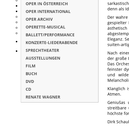
sarkastisc
OPER IN ÖSTERREICH
denn als I
OPER INTERNATIONAL
Der wahre 
OPER ARCHIV
gespielter
OPERETTE-MUSICAL
ästhetisch
abgestempe
BALLETT/PERFORMANCE
Eleganz. Se
KONZERTE-LIEDERABENDE
suiten-art
SPRECHTHEATER
Nach einem
AUSSTELLUNGEN
der große 
Das Orches
FILM
feinster d
BUCH
und wilde
Melancholik
DVD
Klanglich
CD
Atmen.
RENATE WAGNER
Geniušas 
streitbare
höchste fo
Dirk Schau