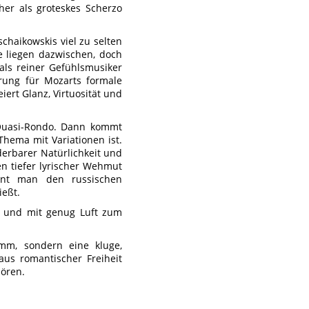
her als groteskes Scherzo
chaikowskis viel zu selten
e liegen dazwischen, doch
als reiner Gefühlsmusiker
erung für Mozarts formale
iert Glanz, Virtuosität und
 Quasi-Rondo. Dann kommt
Thema mit Variationen ist.
derbarer Natürlichkeit und
en tiefer lyrischer Wehmut
nnt man den russischen
ießt.
h und mit genug Luft zum
amm, sondern eine kluge,
aus romantischer Freiheit
hören.