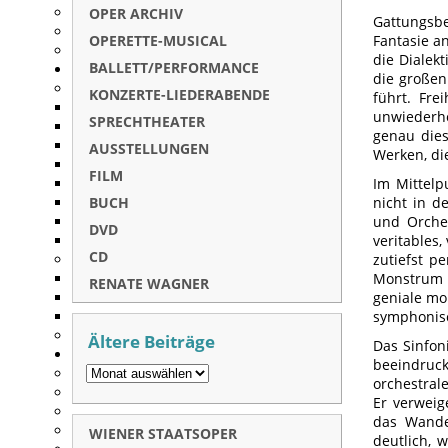
OPER ARCHIV
Gattungsbe
OPERETTE-MUSICAL
Fantasie a
die Dialek
BALLETT/PERFORMANCE
die großen
KONZERTE-LIEDERABENDE
führt. Fre
unwiederho
SPRECHTHEATER
genau dies
AUSSTELLUNGEN
Werken, di
FILM
Im Mittelp
BUCH
nicht in d
und Orches
DVD
veritables
CD
zutiefst p
Monstrum 
RENATE WAGNER
geniale mo
symphonis
Ältere Beiträge
Das Sinfon
beeindruc
orchestral
Er verweig
das Wander
WIENER STAATSOPER
deutlich, 