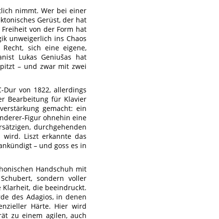
tlich nimmt. Wer bei einer
ktonisches Gerüst, der hat
 Freiheit von der Form hat
gik unweigerlich ins Chaos
 Recht, sich eine eigene,
ianist Lukas Geniušas hat
pitzt – und zwar mit zwei
-Dur von 1822, allerdings
er Bearbeitung für Klavier
gverstärkung gemacht: ein
anderer-Figur ohnehin eine
iersätzigen, durchgehenden
wird. Liszt erkannte das
ankündigt – und goss es in
mphonischen Handschuh mit
Schubert, sondern voller
Klarheit, die beeindruckt.
rde des Adagios, in denen
nzieller Härte. Hier wird
rät zu einem agilen, auch