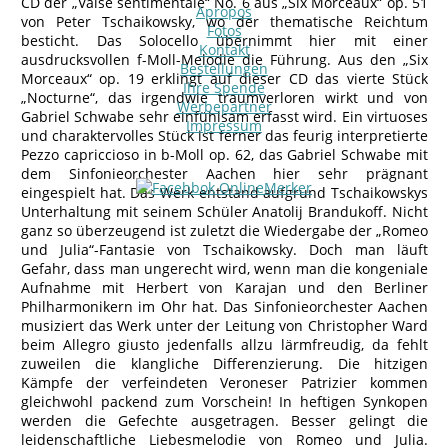
CD der „Valse sentimentale“ No. 6 aus „Six Morceaux“ op. 51
Apropos
von Peter Tschaikowsky, wo der thematische Reichtum
Fotos
besticht. Das Solocello übernimmt hier mit einer
Kontakt
ausdrucksvollen f-Moll-Melodie die Führung. Aus den „Six
Bestellungen
Morceaux“ op. 19 erklingt auf dieser CD das vierte Stück
Ihre Spende
„Nocturne“, das irgendwie traumverloren wirkt und von
Werbepartner
Gabriel Schwabe sehr einfühlsam erfasst wird. Ein virtuoses
Impressum
und charaktervolles Stück ist ferner das feurig interpretierte
Pezzo capriccioso in b-Moll op. 62, das Gabriel Schwabe mit
dem Sinfonieorchester Aachen hier sehr prägnant
eingespielt hat. Das Werk entstand aufgrund Tschaikowskys
Unterhaltung mit seinem Schüler Anatolij Brandukoff. Nicht
ganz so überzeugend ist zuletzt die Wiedergabe der „Romeo
und Julia“-Fantasie von Tschaikowsky. Doch man läuft
Gefahr, dass man ungerecht wird, wenn man die kongeniale
Aufnahme mit Herbert von Karajan und den Berliner
Philharmonikern im Ohr hat. Das Sinfonieorchester Aachen
musiziert das Werk unter der Leitung von Christopher Ward
beim Allegro giusto jedenfalls allzu lärmfreudig, da fehlt
zuweilen die klangliche Differenzierung. Die hitzigen
Kämpfe der verfeindeten Veroneser Patrizier kommen
gleichwohl packend zum Vorschein! In heftigen Synkopen
werden die Gefechte ausgetragen. Besser gelingt die
leidenschaftliche Liebesmelodie von Romeo und Julia.