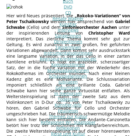
Buch
DVD
CD
Hier wird Neues präsentiert. Die
„Rokoko-Variationen“ von
Renate Wagner
Peter Tschaikowsky
werden hier ansprechend von
Gabriel
Künstler
Schwabe
(Cello) und dem
Sinfonieorchester Aachen
unter
Interviews
der inspirierenden Leitung von
Christopher Ward
SängerInnen
interpretiert. Das zierliche Thema kommt sehr gut zur
DirigentInnen
Geltung. Es wird zunächst in zwei großen, frei geführten
TänzerInnen
Variationen abgewandelt. Dann kommt sehr ausdrucksstark
InstrumentalsolistInnen
eine langsame Variation, in der das Cello in einer zarten
Regisseure/Intendanten-etc
Kantilene erblühnt. Es folgt ein graziöser, scherzoartiger
KomponistInnen
Satz, der in die fünfte Variation mit der Wiederkehr des
MusikpädagogInnen
Rokokothemas im Orchester mündet. Nach einer kleinen
SchauspielerInnen
Kadenz gibt es eine Mollvariante. Die Schlussvariation
Jubilaeen
imponiert schließlich als eine brillante Coda. Gabriel
Geburtstage
Schwabe kann hier seine ganze Virtuosität entfalten. Als
In memoriam
Weltersteinspielung ist dann der zweite Satz aus dem
Todestage
Violinkonzert in D-Dur op. 35 von Peter Tschaikowsky zu
Künstler-Info
hören, den Gabriel Schwabe für Cello und Orchester
Feuilleton
umgeschrieben hat. Die träumerisch-schwermütige Melodie
Themen zur Kultur
kann sich hier bestens entfalten. Die Andante-Canzonetta
Reflexionen Wr. Staatsoper
betört hier trotz der Schlichtheit mit Klangfarbenreichtum.
Reflexionen
Die zweite Weltersteinspielung ist auf dieser hörenswerten
Reise und Kultur