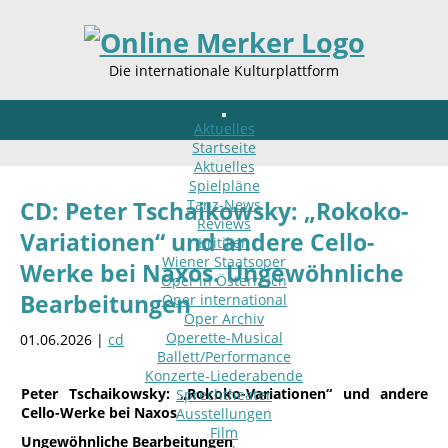
Die internationale Kulturplattform
Aktuelles
Startseite
Aktuelles
Spielpläne
Tanz-News
CD: Peter Tschaikowsky: „Rokoko-
Reviews
Variationen“ und andere Cello-
Kritiken
Wiener Staatsoper
Werke bei Naxos. Ungewöhnliche
Oper in Österreich
Bearbeitungen
Oper international
Oper Archiv
Operette-Musical
01.06.2026 |
cd
Ballett/Performance
Konzerte-Liederabende
Peter Tschaikowsky: „Rokoko-Variationen“ und andere
Sprechtheater
Cello-Werke bei Naxos
Ausstellungen
Film
Ungewöhnliche Bearbeitungen