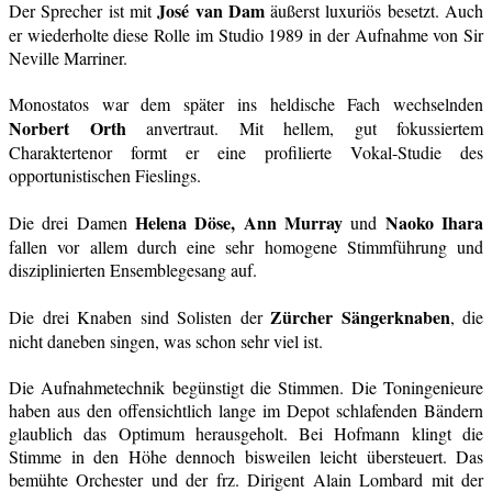
José van Dam
Der Sprecher ist mit
äußerst luxuriös besetzt. Auch
er wiederholte diese Rolle im Studio 1989 in der Aufnahme von Sir
Neville Marriner.
Monostatos war dem später ins heldische Fach wechselnden
Norbert Orth
anvertraut. Mit hellem, gut fokussiertem
Charaktertenor formt er eine profilierte Vokal-Studie des
opportunistischen Fieslings.
Helena Döse, Ann Murray
Naoko Ihara
Die drei Damen
und
fallen vor allem durch eine sehr homogene Stimmführung und
disziplinierten Ensemblegesang auf.
Zürcher Sängerknaben
Die drei Knaben sind Solisten der
, die
nicht daneben singen, was schon sehr viel ist.
Die Aufnahmetechnik begünstigt die Stimmen. Die Toningenieure
haben aus den offensichtlich lange im Depot schlafenden Bändern
glaublich das Optimum herausgeholt. Bei Hofmann klingt die
Stimme in den Höhe dennoch bisweilen leicht übersteuert. Das
bemühte Orchester und der frz. Dirigent Alain Lombard mit der