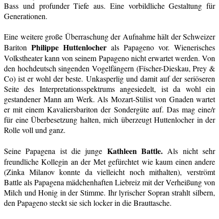
Bass und profunder Tiefe aus. Eine vorbildliche Gestaltung für
Generationen.
Eine weitere große Überraschung der Aufnahme hält der Schweizer
Philippe Huttenlocher
Bariton
als Papageno vor. Wienerisches
Volkstheater kann von seinem Papageno nicht erwartet werden. Von
den hochdeutsch singenden Vogelfängern (Físcher-Dieskau, Prey &
Co) ist er wohl der beste. Unkasperlig und damit auf der seriöseren
Seite des Interpretationsspektrums angesiedelt, ist da wohl ein
gestandener Mann am Werk. Als Mozart-Stilist von Gnaden wartet
er mit einem Kavaliersbariton der Sondergüte auf. Das mag eine/r
für eine Überbesetzung halten, mich überzeugt Huttenlocher in der
Rolle voll und ganz.
Kathleen Battle.
Seine Papagena ist die junge
Als nicht sehr
freundliche Kollegin an der Met gefürchtet wie kaum einen andere
(Zinka Milanov konnte da vielleicht noch mithalten), verströmt
Battle als Papagena mädchenhaften Liebreiz mit der Verheißung von
Milch und Honig in der Stimme. Ihr lyrischer Sopran strahlt silbern,
den Papageno steckt sie sich locker in die Brauttasche.