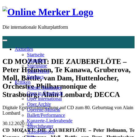
Die internationale Kulturplattform
Aktuelles
Startseite
CD MOZART: DIE ZAUBERFLÖTE –
Aktuelles
Spielpläne
Peter Hofmann, Te Kanawa, Gruberova,
Tanz-News
Moll, Battle, van Dam, Huttenlocher,
Reviews
Kritiken
Orchestre Philharmonique de
Wiener Staatsoper
Strasbourg; Alain Lombard; DECCA
Oper in Österreich
Oper international
Oper Archiv
Digitale Erstveröffentlichung auf CD zum 80. Geburtstag von Alain
Operette-Musical
Lombard
Ballett/Performance
Konzerte-Liederabende
30.12.2020 |
cd
Sprechtheater
CD MOZART: DIE ZAUBERFLÖTE – Peter Hofmann, Te
Ausstellungen
Kanawa, Gruberova, Moll, Battle, van Dam, Huttenlocher,