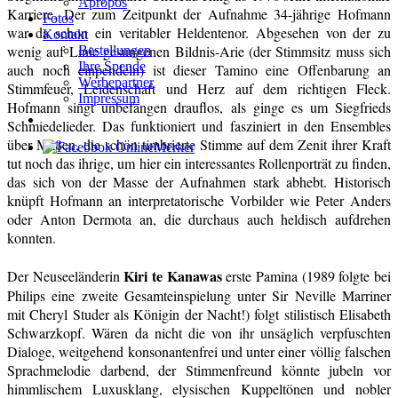
Apropos
Karriere. Der zum Zeitpunkt der Aufnahme 34-jährige Hofmann
Fotos
war da schon ein veritabler Heldentenor. Abgesehen von der zu
Kontakt
wenig auf Linie gesungenen Bildnis-Arie (der Stimmsitz muss sich
Bestellungen
Ihre Spende
auch noch einpendeln) ist dieser Tamino eine Offenbarung an
Werbepartner
Stimmfeuer, Leidenschaft und Herz auf dem richtigen Fleck.
Impressum
Hofmann singt unbefangen drauflos, als ginge es um Siegfrieds
Schmiedelieder. Das funktioniert und fasziniert in den Ensembles
über Maßen, die schön timbrierte Stimme auf dem Zenit ihrer Kraft
tut noch das ihrige, um hier ein interessantes Rollenporträt zu finden,
das sich von der Masse der Aufnahmen stark abhebt. Historisch
knüpft Hofmann an interpretatorische Vorbilder wie Peter Anders
oder Anton Dermota an, die durchaus auch heldisch aufdrehen
konnten.
Kiri te Kanawas
Der Neuseeländerin
erste Pamina (1989 folgte bei
Philips eine zweite Gesamteinspielung unter Sir Neville Marriner
mit Cheryl Studer als Königin der Nacht!) folgt stilistisch Elisabeth
Schwarzkopf. Wären da nicht die von ihr unsäglich verpfuschten
Dialoge, weitgehend konsonantenfrei und unter einer völlig falschen
Sprachmelodie darbend, der Stimmenfreund könnte jubeln vor
himmlischem Luxusklang, elysischen Kuppeltönen und nobler