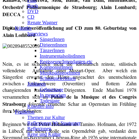
Film
Buch
Orchestre Philharmonique de Strasbourg; Alain Lombard;
DVD
DECCA
CD
Renate Wagner
Digitale Erstveröffentlichung auf CD zum 80. Geburtstag von
Künstler
Interviews
Alain Lombard
SängerInnen
DirigentInnen
TänzerInnen
InstrumentalsolistInnen
Regisseure/Intendanten-etc
Nein, es ist sicherlich nicht die idiomatisch reinste, stilistisch
KomponistInnen
vollendetste
Aufnahme einer Mozart-Oper.
Aber welch ein
MusikpädagogInnen
Sängerfest erwartet den Hörer ungeachtet des unentschieden
SchauspielerInnen
zwischen Erdenschwere (Ouvertüre) und flottem Zahn
Jubilaeen
changierenden französischen Dirigenten.
Ende Mai/Juni 1978
Geburtstage
In memoriam
Palais de la Musique et des Congrès
versammelten sich im
Todestage
Strasbourg
folgende erlauchte Schar an Opernstars im Frühling
Künstler-Info
ihrer Möglichkeiten:
Feuilleton
Themen zur Kultur
Peter Hofmann
Reflexionen Wr. Staatsoper
Beginnen wir mit
als Tamino. Hofmann, der 1972
Reflexionen
in Lübeck mit dieser Rolle sein Operndebüt gab, verdankt dem
Reise und Kultur
Siegmund im Bayreuther Chereau-Ring ab 1976 seine internationale