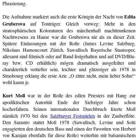
Phrasierung.
Edita
Die Aufnahme markiert auch die erste Königin der Nacht von
Gruberova
auf Tonträger. Gleich vorweg: Mehr in den
stratosphärischen Koloraturen des märchenhaft machttrunkenen
Nachtwesens zu Hause war die Gruberova nie als zu dieser Zeit.
Spätere Einlassungen mit der Rolle (James Levine Salzburg,
Nikolaus Harnoncourt Zürich, Sawallisch Bayerische Staatsoper,
allesamt sind filmisch oder auf Band festgehalten und auf DVD/Blu-
ray bzw. CD erhältlich) mögen dramatisch ausgefeilter und
charakterlich vertiefter sein, leichter und glitzeriger als 1978 in
Strasbourg erklang die erste Arie „O zittre nicht, mein lieber Sohn!“
wohl kaum je.
Kurt Moll
war in der Rolle des edlen Priesters mit Hang zur
apodiktischen Autorität Ende der Siebziger Jahre schon
hocherfahren.
Seinen internationalen Durchbruch feierte Moll
nämlich 1970 bei den
Salzburger Festspielen
in der Zauberflöte.
Den Sarastro stattet Moll 1978 (Sawallisch, Levine und Solti
engagierten den deutschen Bass und einen der Favoriten von Herbert
von Karajan ebenfalls für diese Rolle) weiterhin mit balsamischem