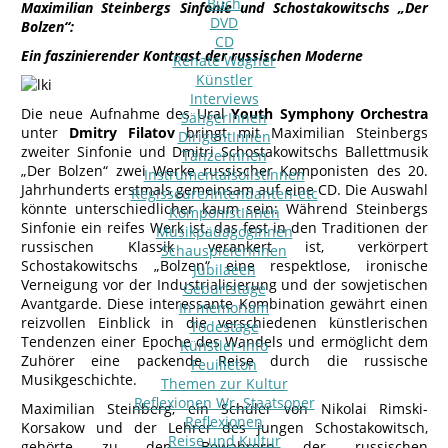
Buch
Maximilian Steinbergs Sinfonie und Schostakowitschs „Der
DVD
Bolzen“:
CD
Ein faszinierender Kontrast der russischen Moderne
Renate Wagner
Künstler
Interviews
Die neue Aufnahme des Ural
Youth Symphony Orchestra
SängerInnen
unter
Dmitry Filatov
bringt mit Maximilian Steinbergs
DirigentInnen
zweiter Sinfonie und Dmitri Schostakowitschs Ballettmusik
TänzerInnen
„Der Bolzen“ zwei Werke russischer Komponisten des 20.
InstrumentalsolistInnen
Jahrhunderts erstmals gemeinsam auf eine CD. Die Auswahl
Regisseure/Intendanten-etc
könnte unterschiedlicher kaum sein: Während Steinbergs
KomponistInnen
Sinfonie ein reifes Werk ist, das fest in den Traditionen der
MusikpädagogInnen
russischen Klassik verankert ist, verkörpert
SchauspielerInnen
Schostakowitschs „Bolzen“ eine respektlose, ironische
Jubilaeen
Verneigung vor der Industrialisierung und der sowjetischen
Geburtstage
Avantgarde. Diese interessante Kombination gewährt einen
In memoriam
reizvollen Einblick in die verschiedenen künstlerischen
Todestage
Tendenzen einer Epoche des Wandels und ermöglicht dem
Künstler-Info
Zuhörer eine packende Reise durch die russische
Feuilleton
Musikgeschichte.
Themen zur Kultur
Reflexionen Wr. Staatsoper
Maximilian Steinberg, ein Schüler von Nikolai Rimski-
Reflexionen
Korsakow und der Lehrer des jungen Schostakowitsch,
Reise und Kultur
gehörte zu den Bewahrern der russischen