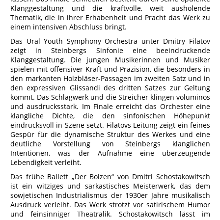
Klanggestaltung und die kraftvolle, weit ausholende
Thematik, die in ihrer Erhabenheit und Pracht das Werk zu
einem intensiven Abschluss bringt.
Das Ural Youth Symphony Orchestra unter Dmitry Filatov
zeigt in Steinbergs Sinfonie eine beeindruckende
Klanggestaltung. Die jungen Musikerinnen und Musiker
spielen mit offensiver Kraft und Präzision, die besonders in
den markanten Holzbläser-Passagen im zweiten Satz und in
den expressiven Glissandi des dritten Satzes zur Geltung
kommt. Das Schlagwerk und die Streicher klingen voluminös
und ausdrucksstark. Im Finale erreicht das Orchester eine
klangliche Dichte, die den sinfonischen Höhepunkt
eindrucksvoll in Szene setzt. Filatovs Leitung zeigt ein feines
Gespür für die dynamische Struktur des Werkes und eine
deutliche Vorstellung von Steinbergs klanglichen
Intentionen, was der Aufnahme eine überzeugende
Lebendigkeit verleiht.
Das frühe Ballett „Der Bolzen“ von Dmitri Schostakowitsch
ist ein witziges und sarkastisches Meisterwerk, das dem
sowjetischen Industrialismus der 1930er Jahre musikalisch
Ausdruck verleiht. Das Werk strotzt vor satirischem Humor
und feinsinniger Theatralik. Schostakowitsch lässt im