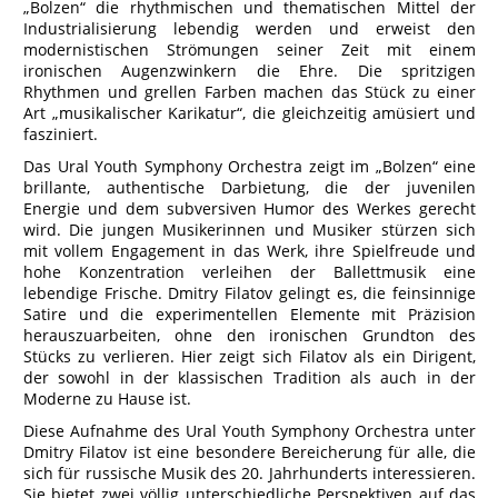
„Bolzen“ die rhythmischen und thematischen Mittel der
Industrialisierung lebendig werden und erweist den
modernistischen Strömungen seiner Zeit mit einem
ironischen Augenzwinkern die Ehre. Die spritzigen
Rhythmen und grellen Farben machen das Stück zu einer
Art „musikalischer Karikatur“, die gleichzeitig amüsiert und
fasziniert.
Das Ural Youth Symphony Orchestra zeigt im „Bolzen“ eine
brillante, authentische Darbietung, die der juvenilen
Energie und dem subversiven Humor des Werkes gerecht
wird. Die jungen Musikerinnen und Musiker stürzen sich
mit vollem Engagement in das Werk, ihre Spielfreude und
hohe Konzentration verleihen der Ballettmusik eine
lebendige Frische. Dmitry Filatov gelingt es, die feinsinnige
Satire und die experimentellen Elemente mit Präzision
herauszuarbeiten, ohne den ironischen Grundton des
Stücks zu verlieren. Hier zeigt sich Filatov als ein Dirigent,
der sowohl in der klassischen Tradition als auch in der
Moderne zu Hause ist.
Diese Aufnahme des Ural Youth Symphony Orchestra unter
Dmitry Filatov ist eine besondere Bereicherung für alle, die
sich für russische Musik des 20. Jahrhunderts interessieren.
Sie bietet zwei völlig unterschiedliche Perspektiven auf das