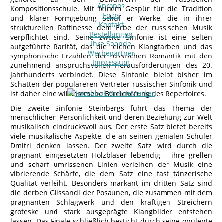
Apropos
Kompositionsschule. Mit feinem Gespür für die Tradition
Fotos
und klarer Formgebung schuf er Werke, die in ihrer
Kontakt
strukturellen Raffinesse dem Erbe der russischen Musik
Bestellungen
verpflichtet sind. Seine zweite Sinfonie ist eine selten
Ihre Spende
aufgeführte Rarität, das die reichen Klangfarben und das
Werbepartner
symphonische Erzählen der russischen Romantik mit den
Impressum
zunehmend anspruchsvollen Herausforderungen des 20.
Jahrhunderts verbindet. Diese Sinfonie bleibt bisher im
Schatten der populäreren Vertreter russischer Sinfonik und
ist daher eine willkommene Bereicherung des Repertoires.
Die zweite Sinfonie Steinbergs führt das Thema der
menschlichen Persönlichkeit und deren Beziehung zur Welt
musikalisch eindrucksvoll aus. Der erste Satz bietet bereits
viele musikalische Aspekte, die an seinen genialen Schüler
Dmitri denken lassen. Der zweite Satz wird durch die
prägnant eingesetzten Holzbläser lebendig – ihre grellen
und scharf umrissenen Linien verleihen der Musik eine
vibrierende Schärfe, die dem Satz eine fast tänzerische
Qualität verleiht. Besonders markant im dritten Satz sind
die derben Glissandi der Posaunen, die zusammen mit dem
prägnanten Schlagwerk und den kräftigen Streichern
groteske und stark ausgeprägte Klangbilder entstehen
lassen. Das Finale schließlich besticht durch seine opulente