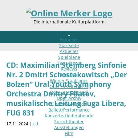
Die internationale Kulturplattform
Aktuelles
Startseite
Aktuelles
Spielpläne
Tanz-News
CD: Maximilian Steinberg Sinfonie
Reviews
Nr. 2 Dmitri Schostakowitsch „Der
Kritiken
Wiener Staatsoper
Bolzen“ Ural Youth Symphony
Oper in Österreich
Orchestra Dmitry Filatov,
Oper international
Oper Archiv
musikalische Leitung Fuga Libera,
Operette-Musical
Ballett/Performance
FUG 831
Konzerte-Liederabende
Sprechtheater
17.11.2024 |
cd
Ausstellungen
Film