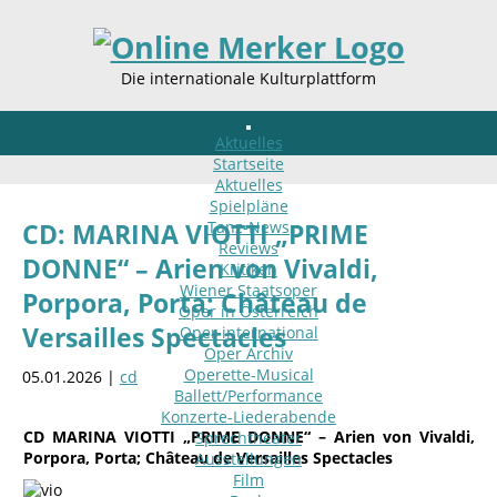
Die internationale Kulturplattform
Aktuelles
Startseite
Aktuelles
Spielpläne
Tanz-News
CD: MARINA VIOTTI „PRIME
Reviews
DONNE“ – Arien von Vivaldi,
Kritiken
Wiener Staatsoper
Porpora, Porta; Château de
Oper in Österreich
Versailles Spectacles
Oper international
Oper Archiv
Operette-Musical
05.01.2026 |
cd
Ballett/Performance
Konzerte-Liederabende
CD MARINA VIOTTI „PRIME DONNE“ – Arien von Vivaldi,
Sprechtheater
Porpora, Porta; Château de Versailles Spectacles
Ausstellungen
Film