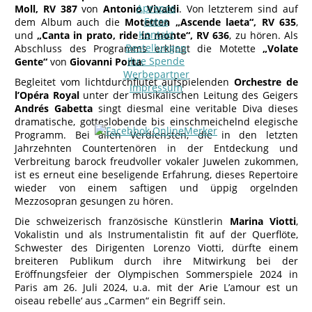
Apropos
Moll, RV 387
von
Antonio Vivaldi
. Von letzterem sind auf
Fotos
dem Album auch die
Motetten „Ascende laeta“, RV 635
,
Kontakt
und
„Canta in prato, ride in monte“, RV 636
, zu hören. Als
Bestellungen
Abschluss des Programms erklingt die Motette
„Volate
Ihre Spende
Gente“
von
Giovanni Porta
.
Werbepartner
Begleitet vom lichtdurchflutet aufspielenden
Orchestre de
Impressum
l’Opéra Royal
unter der musikalischen Leitung des Geigers
Andrés Gabetta
singt diesmal eine veritable Diva dieses
dramatische, gotteslobende bis einschmeichelnd elegische
Programm. Bei allen Verdiensten, die in den letzten
Jahrzehnten Countertenören in der Entdeckung und
Verbreitung barock freudvoller vokaler Juwelen zukommen,
ist es erneut eine beseligende Erfahrung, dieses Repertoire
wieder von einem saftigen und üppig orgelnden
Mezzosopran gesungen zu hören.
Die schweizerisch französische Künstlerin
Marina Viotti
,
Vokalistin und als Instrumentalistin fit auf der Querflöte,
Schwester des Dirigenten Lorenzo Viotti, dürfte einem
breiteren Publikum durch ihre Mitwirkung bei der
Eröffnungsfeier der Olympischen Sommerspiele 2024 in
Paris am 26. Juli 2024, u.a. mit der Arie L’amour est un
oiseau rebelle‘ aus „Carmen“ ein Begriff sein.