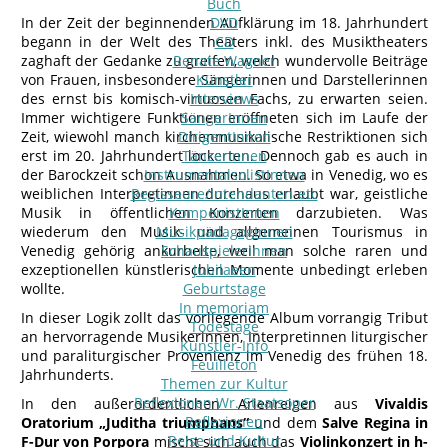
Buch
In der Zeit der beginnenden Aufklärung im 18. Jahrhundert
DVD
begann in der Welt des Theaters inkl. des Musiktheaters
CD
zaghaft der Gedanke zu greifen, welch wundervolle Beiträge
Renate Wagner
von Frauen, insbesondere Sängerinnen und Darstellerinnen
Künstler
des ernst bis komisch-virtuosen Fachs, zu erwarten seien.
Interviews
Immer wichtigere Funktionen eröffneten sich im Laufe der
SängerInnen
Zeit, wiewohl manch kirchenmusikalische Restriktionen sich
DirigentInnen
erst im 20. Jahrhundert lockerten. Dennoch gab es auch in
TänzerInnen
der Barockzeit schon Ausnahmen. So etwa in Venedig, wo es
InstrumentalsolistInnen
weiblichen Interpretinnen durchaus erlaubt war, geistliche
Regisseure/Intendanten-etc
Musik in öffentlichen Konzerten darzubieten. Was
KomponistInnen
wiederum den Musik- und allgemeinen Tourismus in
MusikpädagogInnen
Venedig gehörig ankurbelte, weil man solche raren und
SchauspielerInnen
exzeptionellen künstlerischen Momente unbedingt erleben
Jubilaeen
wollte.
Geburtstage
In memoriam
In dieser Logik zollt das vorliegende Album vorrangig Tribut
Todestage
an hervorragende Musikerinnen, Interpretinnen liturgischer
Künstler-Info
und paraliturgischer Provenienz im Venedig des frühen 18.
Feuilleton
Jahrhunderts.
Themen zur Kultur
Reflexionen Wr. Staatsoper
In den außerordentlichen Arienreigen aus
Vivaldis
Reflexionen
Oratorium „Juditha triumphans“
und dem
Salve Regina in
Reise und Kultur
F-Dur von Porpora
mischt sich auch das
Violinkonzert in h-