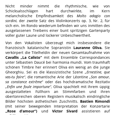
Nicht minder nimmt die rhythmische, wie von
Schicksalsschlägen hart durchwirkte, im Kern
melancholische Empfindsamkeit des
Molto adagio con
sordini,
der zweite Satz des Violinkonzerts op. 3, Nr. 2, für
sich ein. Im Rondo wiederum befinden wir uns inmitten des
ausgelassenen Treibens einer bunt spritzigen Gartenparty
voller guter Laune und lockerer Unbeschwertheit.
Von den Vokalisten überzeugt mich insbesondere die
französisch katalanische Sopranistin
Lauranne Oliva.
Sie
verkörpert die Titelheldin der neuen Gesamtaufnahme von
Cavallis „La Calisto“
mit dem Ensemble Correspondances
unter Sébastien Daucé bei harmonia mundi. Vom traumhaft
schönen Timbre her erinnert Oliva ein wenig an die junge
Gheorghiu. Sei es die klassizistische Szene
„Ernestine, que
vas-tu faire“,
die romantische Arie der Léontine
„Son amour,
sa constance extrême
“ oder das hochdramatische Rezitativ
„Enfin une foule importune“,
Oliva spachtelt mit ihrem üppig
ausgestatteten Füllhorn an Stimmfarben und ihren
obertonreichen oberen Registern musikalisch eindringliche
Bilder höchsten ästhetischen Zuschnitts.
Bastien Rimondi
(mit seiner bewegenden Interpretation der Konzertarie
„Rose d’amour“)
und
Victor Sivard
assistieren auf