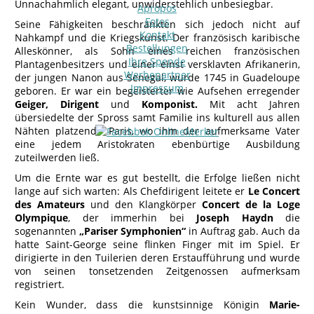
Unnachahmlich elegant, unwiderstehlich unbesiegbar.
Apropos
Fotos
Seine Fähigkeiten beschränkten sich jedoch nicht auf
Kontakt
Nahkampf und die Kriegskunst. Der französisch karibische
Bestellungen
Alleskönner, als Sohn eines reichen französischen
Ihre Spende
Plantagenbesitzers und einer einst versklavten Afrikanerin,
Werbepartner
der jungen Nanon aus Senegal, wurde 1745 in Guadeloupe
Impressum
geboren. Er war ein begeisterter wie Aufsehen erregender
Geiger, Dirigent
und
Komponist.
Mit acht Jahren
übersiedelte der Spross samt Familie ins kulturell aus allen
Nähten platzende Paris, wo ihm der aufmerksame Vater
eine jedem Aristokraten ebenbürtige Ausbildung
zuteilwerden ließ.
Um die Ernte war es gut bestellt, die Erfolge ließen nicht
lange auf sich warten: Als Chefdirigent leitete er
Le Concert
des Amateurs
und den Klangkörper
Concert de la Loge
Olympique
, der immerhin bei
Joseph Haydn
die
sogenannten
„Pariser Symphonien“
in Auftrag gab. Auch da
hatte Saint-George seine flinken Finger mit im Spiel. Er
dirigierte in den Tuilerien deren Erstaufführung und wurde
von seinen tonsetzenden Zeitgenossen aufmerksam
registriert.
Kein Wunder, dass die kunstsinnige Königin
Marie-