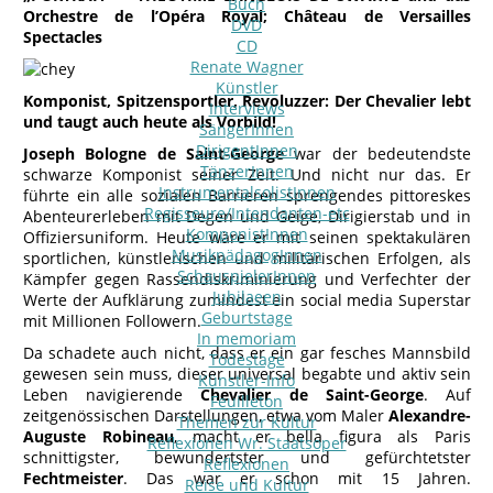
Buch
Orchestre de l’Opéra Royal; Château de Versailles
DVD
Spectacles
CD
Renate Wagner
Künstler
Komponist, Spitzensportler, Revoluzzer: Der Chevalier lebt
Interviews
und taugt auch heute als Vorbild!
SängerInnen
DirigentInnen
Joseph Bologne de Saint-George
war der bedeutendste
TänzerInnen
schwarze Komponist seiner Zeit. Und nicht nur das. Er
InstrumentalsolistInnen
führte ein alle sozialen Barrieren sprengendes pittoreskes
Regisseure/Intendanten-etc
Abenteurerleben mit Degen und Geige, Dirigierstab und in
KomponistInnen
Offiziersuniform. Heute wäre er mit seinen spektakulären
MusikpädagogInnen
sportlichen, künstlerischen und militärischen Erfolgen, als
SchauspielerInnen
Kämpfer gegen Rassendiskriminierung und Verfechter der
Jubilaeen
Werte der Aufklärung zumindest ein social media Superstar
Geburtstage
mit Millionen Followern.
In memoriam
Da schadete auch nicht, dass er ein gar fesches Mannsbild
Todestage
gewesen sein muss, dieser universal begabte und aktiv sein
Künstler-Info
Leben navigierende
Chevalier de Saint-George
. Auf
Feuilleton
zeitgenössischen Darstellungen, etwa vom Maler
Alexandre-
Themen zur Kultur
Auguste Robineau
, macht er bella figura als Paris
Reflexionen Wr. Staatsoper
schnittigster, bewundertster und gefürchtetster
Reflexionen
Fechtmeister
. Das war er schon mit 15 Jahren.
Reise und Kultur