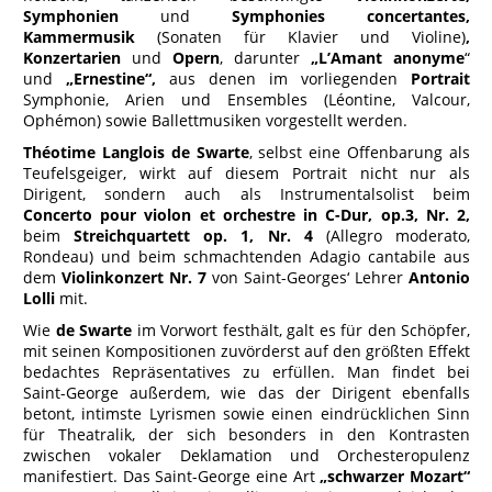
Symphonien
und
Symphonies concertantes,
Kammermusik
(Sonaten für Klavier und Violine)
,
Konzertarien
und
Opern
, darunter
„L’Amant anonyme
“
und
„Ernestine“,
aus denen im vorliegenden
Portrait
Symphonie, Arien und Ensembles (Léontine, Valcour,
Ophémon) sowie Ballettmusiken vorgestellt werden.
Théotime Langlois de Swarte
, selbst eine Offenbarung als
Teufelsgeiger, wirkt auf diesem Portrait nicht nur als
Dirigent, sondern auch als Instrumentalsolist beim
Concerto pour violon et orchestre in C-Dur, op.3, Nr. 2,
beim
Streichquartett op. 1, Nr. 4
(Allegro moderato,
Rondeau) und beim schmachtenden Adagio cantabile aus
dem
Violinkonzert Nr. 7
von Saint-Georges‘ Lehrer
Antonio
Lolli
mit.
Wie
de Swarte
im Vorwort festhält, galt es für den Schöpfer,
mit seinen Kompositionen zuvörderst auf den größten Effekt
bedachtes Repräsentatives zu erfüllen. Man findet bei
Saint-George außerdem, wie das der Dirigent ebenfalls
betont, intimste Lyrismen sowie einen eindrücklichen Sinn
für Theatralik, der sich besonders in den Kontrasten
zwischen vokaler Deklamation und Orchesteropulenz
manifestiert. Das Saint-George eine Art
„schwarzer Mozart“