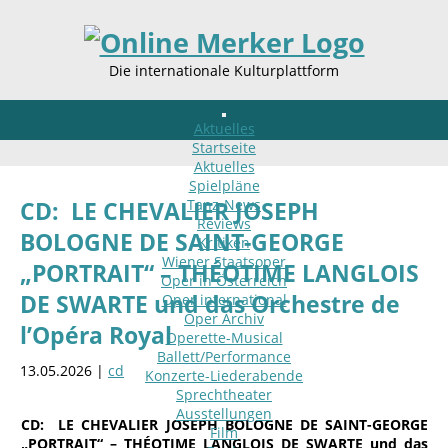
Die internationale Kulturplattform
Aktuelles
Startseite
Aktuelles
Spielpläne
Tanz-News
CD: LE CHEVALIER JOSEPH
Reviews
BOLOGNE DE SAINT-GEORGE
Kritiken
Wiener Staatsoper
„PORTRAIT“ – THÉOTIME LANGLOIS
Oper in Österreich
DE SWARTE und das Orchestre de
Oper international
Oper Archiv
l’Opéra Royal
Operette-Musical
Ballett/Performance
13.05.2026 |
cd
Konzerte-Liederabende
Sprechtheater
Ausstellungen
CD: LE CHEVALIER JOSEPH BOLOGNE DE SAINT-GEORGE
Film
„PORTRAIT“ – THÉOTIME LANGLOIS DE SWARTE und das