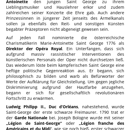
Antoinette
den jungen Saint George zu ihrem
Lieblingsmusiker und Hauslehrer erkor und zudem
zahlreichen seiner Konzerte die Ehre gab. Auch andere
Prinzessinnen in jüngerer Zeit jenseits des Ärmelkanals
sollen ja ebenfalls den Reit- und sonstigen Künsten
begabter Präzeptoren nicht abgeneigt gewesen sein.
Auf jeden Fall nominierte die österreichische
Charismatikerin Marie-Antoinette Saint George 1776 als
Direktor der Opéra Royal
. Ein Unterfangen, dass sich
aufgrund massiv rassistischer Interventionen des
künstlerischen Personals der Oper nicht durchsetzen ließ.
Das wiederum löste beim kämpferischen Saint George eine
heftige politische Gegenreaktion aus. Er begann, sich
philosophisch zu bilden und warb als Befürworter der
Werte der Aufklärung für Gleichstellung. Um gegen jegliche
Diskriminierung aufgrund der Hautfarbe anzugehen,
begann er sich für gesellschaftlich revolutionären
Fortschritt zu erwärmen.
Ludwig Philipp II., Duc d’Orléans
, nahestehend, wurde
Saint-George der erste schwarze Freimaurer. 1790 trat er
der
Garde Nationale
bei. Joseph Bologne wurde mit seiner
„Légion de Saint-George“
oder
„Légion franche des
Américains et du Midi
“, wie sie noch hieß, erster schwarzer