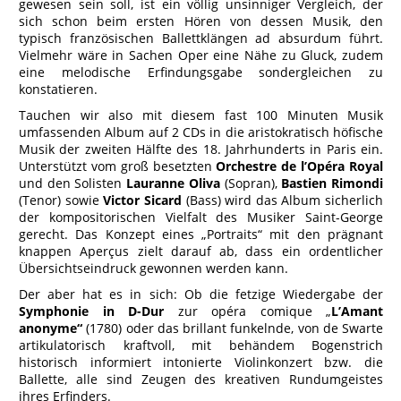
gewesen sein soll, ist ein völlig unsinniger Vergleich, der
sich schon beim ersten Hören von dessen Musik, den
typisch französischen Ballettklängen ad absurdum führt.
Vielmehr wäre in Sachen Oper eine Nähe zu Gluck, zudem
eine melodische Erfindungsgabe sondergleichen zu
konstatieren.
Tauchen wir also mit diesem fast 100 Minuten Musik
umfassenden Album auf 2 CDs in die aristokratisch höfische
Musik der zweiten Hälfte des 18. Jahrhunderts in Paris ein.
Unterstützt vom groß besetzten
Orchestre de l’Opéra Royal
und den Solisten
Lauranne Oliva
(Sopran),
Bastien Rimondi
(Tenor) sowie
Victor Sicard
(Bass) wird das Album sicherlich
der kompositorischen Vielfalt des Musiker Saint-George
gerecht. Das Konzept eines „Portraits“ mit den prägnant
knappen Aperçus zielt darauf ab, dass ein ordentlicher
Übersichtseindruck gewonnen werden kann.
Der aber hat es in sich: Ob die fetzige Wiedergabe der
Symphonie in D-Dur
zur opéra comique „
L’Amant
anonyme“
(1780) oder das brillant funkelnde, von de Swarte
artikulatorisch kraftvoll, mit behändem Bogenstrich
historisch informiert intonierte Violinkonzert bzw. die
Ballette, alle sind Zeugen des kreativen Rundumgeistes
ihres Erfinders.