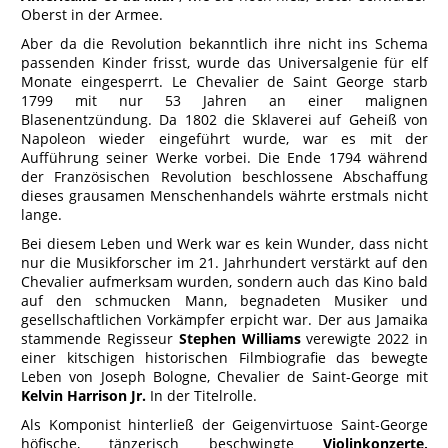
Oberst in der Armee.
Aber da die Revolution bekanntlich ihre nicht ins Schema
passenden Kinder frisst, wurde das Universalgenie für elf
Monate eingesperrt. Le Chevalier de Saint George starb
1799 mit nur 53 Jahren an einer malignen
Blasenentzündung. Da 1802 die Sklaverei auf Geheiß von
Napoleon wieder eingeführt wurde, war es mit der
Aufführung seiner Werke vorbei. Die Ende 1794 während
der Französischen Revolution beschlossene Abschaffung
dieses grausamen Menschenhandels währte erstmals nicht
lange.
Bei diesem Leben und Werk war es kein Wunder, dass nicht
nur die Musikforscher im 21. Jahrhundert verstärkt auf den
Chevalier aufmerksam wurden, sondern auch das Kino bald
auf den schmucken Mann, begnadeten Musiker und
gesellschaftlichen Vorkämpfer erpicht war. Der aus Jamaika
stammende Regisseur
Stephen Williams
verewigte 2022 in
einer kitschigen historischen Filmbiografie das bewegte
Leben von Joseph Bologne, Chevalier de Saint-George mit
Kelvin Harrison Jr.
In der Titelrolle.
Als Komponist hinterließ der Geigenvirtuose Saint-George
höfische, tänzerisch beschwingte
Violinkonzerte,