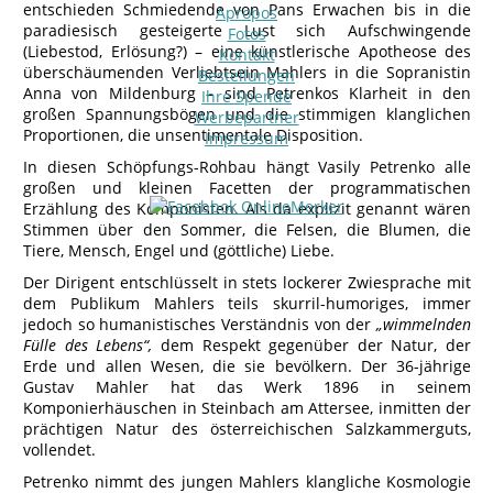
entschieden Schmiedende von Pans Erwachen bis in die
Apropos
paradiesisch gesteigerte Lust sich Aufschwingende
Fotos
(Liebestod, Erlösung?) – eine künstlerische Apotheose des
Kontakt
überschäumenden Verliebtsein Mahlers in die Sopranistin
Bestellungen
Anna von Mildenburg – sind Petrenkos Klarheit in den
Ihre Spende
großen Spannungsbögen und die stimmigen klanglichen
Werbepartner
Proportionen, die unsentimentale Disposition.
Impressum
In diesen Schöpfungs-Rohbau hängt Vasily Petrenko alle
großen und kleinen Facetten der programmatischen
Erzählung des Komponisten. Als da explizit genannt wären
Stimmen über den Sommer, die Felsen, die Blumen, die
Tiere, Mensch, Engel und (göttliche) Liebe.
Der Dirigent entschlüsselt in stets lockerer Zwiesprache mit
dem Publikum Mahlers teils skurril-humoriges, immer
jedoch so humanistisches Verständnis von der
„wimmelnden
Fülle des Lebens“,
dem Respekt gegenüber der Natur, der
Erde und allen Wesen, die sie bevölkern. Der 36-jährige
Gustav Mahler hat das Werk 1896 in seinem
Komponierhäuschen in Steinbach am Attersee, inmitten der
prächtigen Natur des österreichischen Salzkammerguts,
vollendet.
Petrenko nimmt des jungen Mahlers klangliche Kosmologie