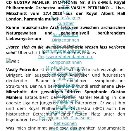
Buch
CD GUSTAV MAHLER: SYMPHONIE Nr. 3 in d-Moll, Royal
DVD
Philharmonic Orchestra unter VASILY PETRENKO – Live-
CD
Mitschnitt vom 27.4.2023 aus der Royal Albert Hall
Renate Wagner
London, harmonia mundi
Künstler
Kühne musikalische Architekturen zwischen archaischen
Interviews
Naturgewalten und geheimnisvoll berührendem
SängerInnen
Liebesmysterium
DirigentInnen
TänzerInnen
„Vater, sieh an die Wunden mein! Kein Wesen lass verloren
InstrumentalsolistInnen
sein!“
Überschrift der ersten Seite des Finales
Regisseure/Intendanten-etc
KomponistInnen
MusikpädagogInnen
Vasily Petrenko
ist ein cooler, schlagtechnisch vorzüglicher
SchauspielerInnen
Dirigent, ein ausgezeichneter Analytiker und futuristisch
Jubilaeen
denkender Baumeister komplexer symphonischer
Geburtstage
Strukturen. Der nun bei harmonia mundi erschienene
Live-
In memoriam
Mitschnitt der gewaltigen dritten Symphonie Gustav
Todestage
Mahlers
katapultiert den Platten Mahler-Neuling in die
Künstler-Info
oberste Liga der jüngeren Mahler Interpreten. Er weist ihm
Feuilleton
und dem Royal Philharmonic Orchestra (RPO) auch bei
Themen zur Kultur
historischer Betrachtung einen festen Platz unter den
Reflexionen Wr. Staatsoper
legendären Lesarten zu.
Reflexionen
Was mich einnimmt an dieser das graniten Monumentale
Reise und Kultur