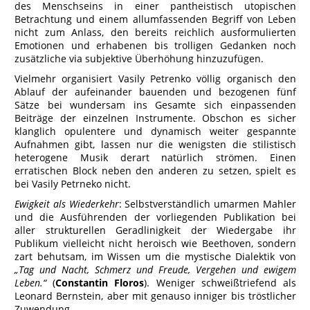
des Menschseins in einer pantheistisch utopischen
Betrachtung und einem allumfassenden Begriff von Leben
nicht zum Anlass, den bereits reichlich ausformulierten
Emotionen und erhabenen bis trolligen Gedanken noch
zusätzliche via subjektive Überhöhung hinzuzufügen.
Vielmehr organisiert Vasily Petrenko völlig organisch den
Ablauf der aufeinander bauenden und bezogenen fünf
Sätze bei wundersam ins Gesamte sich einpassenden
Beiträge der einzelnen Instrumente. Obschon es sicher
klanglich opulentere und dynamisch weiter gespannte
Aufnahmen gibt, lassen nur die wenigsten die stilistisch
heterogene Musik derart natürlich strömen. Einen
erratischen Block neben den anderen zu setzen, spielt es
bei Vasily Petrneko nicht.
Ewigkeit als Wiederkehr
: Selbstverständlich umarmen Mahler
und die Ausführenden der vorliegenden Publikation bei
aller strukturellen Geradlinigkeit der Wiedergabe ihr
Publikum vielleicht nicht heroisch wie Beethoven, sondern
zart behutsam, im Wissen um die mystische Dialektik von
„Tag und Nacht, Schmerz und Freude, Vergehen und ewigem
Leben.“
(
Constantin Floros
). Weniger schweißtriefend als
Leonard Bernstein, aber mit genauso inniger bis tröstlicher
Zuwendung.