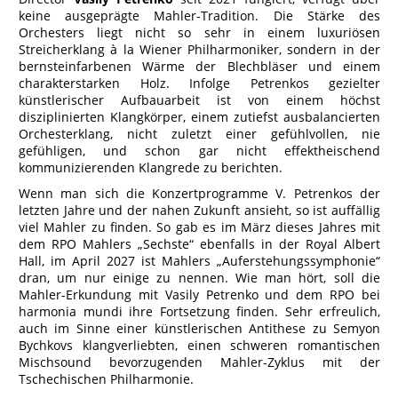
keine ausgeprägte Mahler-Tradition. Die Stärke des
Orchesters liegt nicht so sehr in einem luxuriösen
Streicherklang à la Wiener Philharmoniker, sondern in der
bernsteinfarbenen Wärme der Blechbläser und einem
charakterstarken Holz. Infolge Petrenkos gezielter
künstlerischer Aufbauarbeit ist von einem höchst
disziplinierten Klangkörper, einem zutiefst ausbalancierten
Orchesterklang, nicht zuletzt einer gefühlvollen, nie
gefühligen, und schon gar nicht effektheischend
kommunizierenden Klangrede zu berichten.
Wenn man sich die Konzertprogramme V. Petrenkos der
letzten Jahre und der nahen Zukunft ansieht, so ist auffällig
viel Mahler zu finden. So gab es im März dieses Jahres mit
dem RPO Mahlers „Sechste“ ebenfalls in der Royal Albert
Hall, im April 2027 ist Mahlers „Auferstehungssymphonie“
dran, um nur einige zu nennen. Wie man hört, soll die
Mahler-Erkundung mit Vasily Petrenko und dem RPO bei
harmonia mundi ihre Fortsetzung finden. Sehr erfreulich,
auch im Sinne einer künstlerischen Antithese zu Semyon
Bychkovs klangverliebten, einen schweren romantischen
Mischsound bevorzugenden Mahler-Zyklus mit der
Tschechischen Philharmonie.