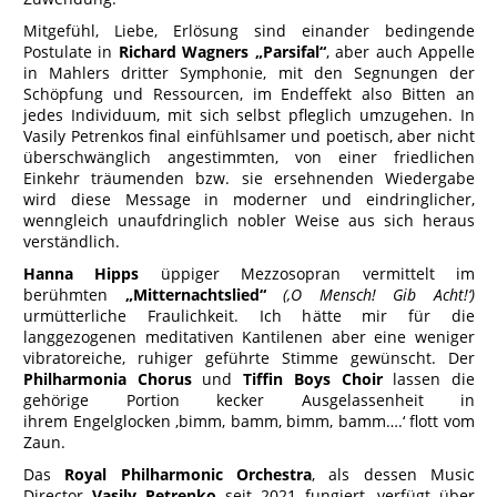
Mitgefühl, Liebe, Erlösung sind einander bedingende
Postulate in
Richard Wagners „Parsifal“
, aber auch Appelle
in Mahlers dritter Symphonie, mit den Segnungen der
Schöpfung und Ressourcen, im Endeffekt also Bitten an
jedes Individuum, mit sich selbst pfleglich umzugehen. In
Vasily Petrenkos final einfühlsamer und poetisch, aber nicht
überschwänglich angestimmten, von einer friedlichen
Einkehr träumenden bzw. sie ersehnenden Wiedergabe
wird diese Message in moderner und eindringlicher,
wenngleich unaufdringlich nobler Weise aus sich heraus
verständlich.
Hanna Hipps
üppiger Mezzosopran vermittelt im
berühmten
„Mitternachtslied“
(‚O Mensch! Gib Acht!‘)
urmütterliche Fraulichkeit. Ich hätte mir für die
langgezogenen meditativen Kantilenen aber eine weniger
vibratoreiche, ruhiger geführte Stimme gewünscht. Der
Philharmonia Chorus
und
Tiffin Boys Choir
lassen die
gehörige Portion kecker Ausgelassenheit in
ihrem Engelglocken ‚bimm, bamm, bimm, bamm….‘ flott vom
Zaun.
Das
Royal Philharmonic Orchestra
, als dessen Music
Director
Vasily Petrenko
seit 2021 fungiert, verfügt über