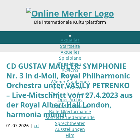
Die internationale Kulturplattform
Aktuelles
Startseite
Aktuelles
Spielpläne
Tanz-News
CD GUSTAV MAHLER: SYMPHONIE
Reviews
Nr. 3 in d-Moll, Royal Philharmonic
Kritiken
Wiener Staatsoper
Orchestra unter VASILY PETRENKO
Oper in Österreich
– Live-Mitschnitt vom 27.4.2023 aus
Oper international
Oper Archiv
der Royal Albert Hall London,
Operette-Musical
Ballett/Performance
harmonia mundi
Konzerte-Liederabende
Sprechtheater
01.07.2026 |
cd
Ausstellungen
Film