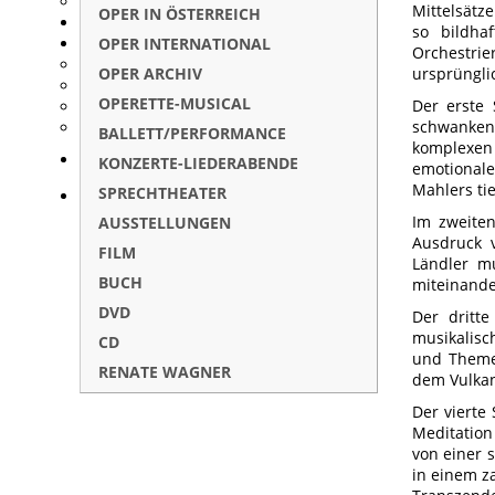
Mittelsätz
OPER IN ÖSTERREICH
so bildha
OPER INTERNATIONAL
Orchestri
OPER ARCHIV
ursprüngli
OPERETTE-MUSICAL
Der erste 
schwanken
BALLETT/PERFORMANCE
komplexen
KONZERTE-LIEDERABENDE
emotionale
Mahlers ti
SPRECHTHEATER
Im zweiten
AUSSTELLUNGEN
Ausdruck 
FILM
Ländler m
BUCH
miteinande
DVD
Der dritte
musikalisch
CD
und Themen
RENATE WAGNER
dem Vulka
Der vierte
Meditation
von einer s
in einem z