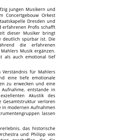
nfzig jungen Musikern und
em Concertgebouw Orkest
Staatskapelle Dresden und
erfahrenen Profis schafft
it dieser Musiker bringt
deutlich spürbar ist. Die
ährend die erfahrenen
ür Mahlers Musik ergänzen.
t als auch emotional tief
m Verständnis für Mahlers
nd eine tiefe emotionale
ben zu erwecken und eine
e Aufnahme, entstande in
exzellenten Akustik des
e Gesamtstruktur verloren
 die in modernen Aufnahmen
nstrumentengruppen lassen
erlebnis, das historische
Orchestra und Philipp von