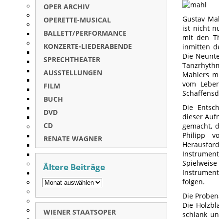
OPER ARCHIV
Gustav Mah
OPERETTE-MUSICAL
ist nicht 
BALLETT/PERFORMANCE
mit den T
KONZERTE-LIEDERABENDE
inmitten d
Die Neunte 
SPRECHTHEATER
Tanzrhythm
AUSSTELLUNGEN
Mahlers mu
vom Leben
FILM
Schaffensdr
BUCH
Die Entsc
DVD
dieser Auf
CD
gemacht, d
Philipp v
RENATE WAGNER
Herausfor
Instrument
Spielweis
Ältere Beiträge
Instrument
folgen.
Die Proben
Die Holzbl
WIENER STAATSOPER
schlank un