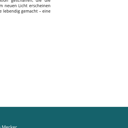
tion geschaffen, die die
em neuen Licht erscheinen
te lebendig gemacht – eine
e Merker