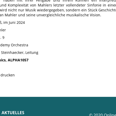
er haben mit ihrer Hingabe und ihrem Können ein Interpreta
und Komplexität von Mahlers letzter vollendeter Sinfonie in ein
r wird nicht nur Musik wiedergegeben, sondern ein Stück Geschich
 Mahler und seine unvergleichliche musikalische Vision.
ß, im Juni 2024
hler
. 9
ademy Orchestra
 Steinhaecker, Leitung
sics, ALPHA1057
e drucken
AKTUELLES
© 2020 Onlin