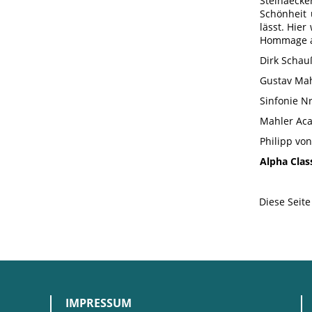
Steinaeck
Schönheit 
lässt. Hie
Hommage an
Dirk Schau
Gustav Ma
Sinfonie Nr
Mahler Ac
Philipp von
Alpha Clas
Diese Seit
IMPRESSUM