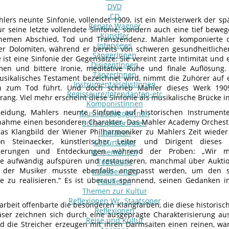
DVD
CD
lers neunte Sinfonie, vollendet 1909, ist ein Meisterwerk der s
Renate Wagner
nur seine letzte vollendete Sinfonie, sondern auch eine tief be
Künstler
hemen Abschied, Tod und Transzendenz. Mahler komponierte di
Interviews
er Dolomiten, während er bereits von schweren gesundheitlich
SängerInnen
ist eine Sinfonie der Gegensätze: Sie vereint zarte Intimität und 
DirigentInnen
en und bittere Ironie, meditative Ruhe und finale Auflösung.
TänzerInnen
sikalisches Testament bezeichnet wird, nimmt die Zuhörer auf e
InstrumentalsolistInnen
 zum Tod führt. Und doch schrieb Mahler dieses Werk 1909 
Regisseure/Intendanten-etc
ang. Viel mehr erscheint diese Sinfonie als musikalische Brücke in
KomponistInnen
heidung, Mahlers neunte Sinfonie auf historischen Instrument
MusikpädagogInnen
nahme einen besonderen Charakter. Das Mahler Academy Orchestr
SchauspielerInnen
as Klangbild der Wiener Philharmoniker zu Mahlers Zeit wiede
Jubilaeen
on Steinaecker, künstlerischer Leiter und Dirigent dieses 
Geburtstage
derungen und Entdeckungen während der Proben: „Wir mu
In memoriam
e aufwändig aufspüren und restaurieren, manchmal über Auktio
Todestage
e der Musiker musste ebenfalls angepasst werden, um den sp
Künstler-Info
e zu realisieren.“ Es ist überaus spannend, seinen Gedanken i
Feuilleton
Themen zur Kultur
Reflexionen Wr. Staatsoper
arbeit offenbarte die besonderen Klangfarben, die diese historis
Reflexionen
äser zeichnen sich durch eine ausgeprägte Charakterisierung aus
Reise und Kultur
d die Streicher erzeugen mit ihren Darmsaiten einen reinen, wa