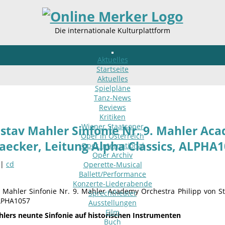
Die internationale Kulturplattform
Aktuelles
Startseite
Aktuelles
Spielpläne
Tanz-News
Reviews
Kritiken
Wiener Staatsoper
stav Mahler Sinfonie Nr. 9. Mahler Ac
Oper in Österreich
aecker, Leitung Alpha Classics, ALPHA
Oper international
Oper Archiv
 |
cd
Operette-Musical
Ballett/Performance
Konzerte-Liederabende
 Mahler Sinfonie Nr. 9. Mahler Academy Orchestra Philipp von St
Sprechtheater
ALPHA1057
Ausstellungen
Film
lers neunte Sinfonie auf historischen Instrumenten
Buch