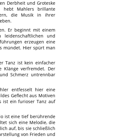
den Derbheit und Groteske
n hebt Mahlers brillante
rn, die Musik in ihrer
leben.
ben. Er beginnt mit einem
 leidenschaftlichen und
kführungen erzeugen eine
ss mündet. Hier spürt man
r Tanz ist kein einfacher
e Klänge verfremdet. Der
e und Schmerz untrennbar
ler entfesselt hier eine
wildes Geflecht aus Motiven
st ein furioser Tanz auf
o ist eine tief berührende
et sich eine Melodie, die
ich auf, bis sie schließlich
arstellung von Frieden und