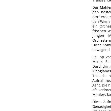
Transzend
Das Mahler
den beste
Amsterdam,
den Wiener
ein Orche
frischen W
jungen M
Orchesterm
Diese Symb
bewegend i
Philipp vo
Musik. Se
Durchdring
Klangland
Toblach, 
Aufnahmeor
geht. Die 
oft verlor
Mahlers ko
Diese Aufn
Genauigkei