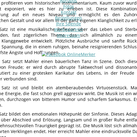
Apropos
e profitieren vom historischen Instrumentarium. Kaum zuvor wur
Fotos
ft exponiert, wie es hier zu erleben ist. Diese Kombinatio
Kontakt
erung auf ein neues Niveau und ermöglicht es den Zuhöre
Bestellungen
chen Gestalt und vor allem in der ganz eigenen Klanglichkeit zu er
Ihre Spende
Satz ist eine musikalische Reflexion über das Leben und Ster
Werbepartner
den, fast zögerlichen Thema, das sich allmählich zu einem
Impressum
 Klanggewebe entwickelt. Plötzliche Ausbrüche und sanfte Rüc
 Spannung, die in einem ruhigen, beinahe resignierenden Schlu
efste Ängste und Hoffnungen.
 Satz setzt Mahler einen bäuerlichen Tanz in Szene. Doch diese
von Freude; er wird durch abrupte Taktwechsel und dissonant
utiert zu einer grotesken Karikatur des Lebens, in der Freud
r verbunden sind.
 Satz ist und bleibt ein atemberaubendes Virtuosenstück. Mah
e Energie, die fast schon grell aggressiv wirkt. Die Musik ist ein 
, durchzogen von bitterem Humor und scharfem Sarkasmus. Es i
n.
 Satz bildet den emotionalen Höhepunkt der Sinfonie. Dieses Adagi
 über Abschied und Erlösung. Langsam und in großer Ruhe entfalt
ehnsuchtsvollen Traurigkeit geprägt ist. Die Musik löst sich allmähl
arten Verklingen endet. Hier erreicht Mahler eine eindrucksvolle D