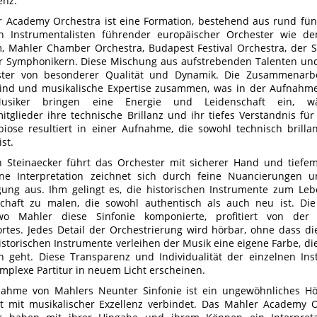
enz.
 Academy Orchestra ist eine Formation, bestehend aus rund fü
n Instrumentalisten führender europäischer Orchester wie d
 Mahler Chamber Orchestra, Budapest Festival Orchestra, der 
 Symphonikern. Diese Mischung aus aufstrebenden Talenten und 
ster von besonderer Qualität und Dynamik. Die Zusammenarbe
ind und musikalische Expertise zusammen, was in der Aufnahme 
usiker bringen eine Energie und Leidenschaft ein, w
itglieder ihre technische Brillanz und ihr tiefes Verständnis f
iose resultiert in einer Aufnahme, die sowohl technisch brillan
st.
n Steinaecker führt das Orchester mit sicherer Hand und tiefe
ine Interpretation zeichnet sich durch feine Nuancierungen u
ung aus. Ihm gelingt es, die historischen Instrumente zum Le
schaft zu malen, die sowohl authentisch als auch neu ist. Di
wo Mahler diese Sinfonie komponierte, profitiert von der 
tes. Jedes Detail der Orchestrierung wird hörbar, ohne dass di
historischen Instrumente verleihen der Musik eine eigene Farbe,
en geht. Diese Transparenz und Individualität der einzelnen I
mplexe Partitur in neuem Licht erscheinen.
ahme von Mahlers Neunter Sinfonie ist ein ungewöhnliches Hör
t mit musikalischer Exzellenz verbindet. Das Mahler Academy 