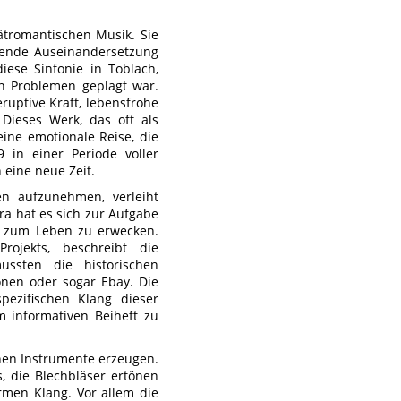
pätromantischen Musik. Sie
wegende Auseinandersetzung
ese Sinfonie in Toblach,
en Problemen geplagt war.
eruptive Kraft, lebensfrohe
 Dieses Werk, das oft als
ine emotionale Reise, die
in einer Periode voller
 eine neue Zeit.
en aufzunehmen, verleiht
a hat es sich zur Aufgabe
r zum Leben zu erwecken.
Projekts, beschreibt die
ssten die historischen
nen oder sogar Ebay. Die
ezifischen Klang dieser
m informativen Beiheft zu
chen Instrumente erzeugen.
, die Blechbläser ertönen
rmen Klang. Vor allem die