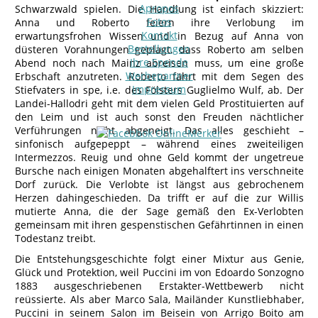
Apropos
Schwarzwald spielen. Die Handlung ist einfach skizziert:
Fotos
Anna und Roberto feiern ihre Verlobung im
Kontakt
erwartungsfrohen Wissen und in Bezug auf Anna von
Bestellungen
düsteren Vorahnungen geplagt, dass Roberto am selben
Ihre Spende
Abend noch nach Mainz abreisen muss, um eine große
Werbepartner
Erbschaft anzutreten. Roberto fährt mit dem Segen des
Impressum
Stiefvaters in spe, i.e. des Fölsters Guglielmo Wulf, ab. Der
Landei-Hallodri geht mit dem vielen Geld Prostituierten auf
den Leim und ist auch sonst den Freuden nächtlicher
Verführungen nicht abgeneigt. Das alles geschieht –
sinfonisch aufgepeppt – während eines zweiteiligen
Intermezzos. Reuig und ohne Geld kommt der ungetreue
Bursche nach einigen Monaten abgehalftert ins verschneite
Dorf zurück. Die Verlobte ist längst aus gebrochenem
Herzen dahingeschieden. Da trifft er auf die zur Willis
mutierte Anna, die der Sage gemäß den Ex-Verlobten
gemeinsam mit ihren gespenstischen Gefährtinnen in einen
Todestanz treibt.
Die Entstehungsgeschichte folgt einer Mixtur aus Genie,
Glück und Protektion, weil Puccini im von Edoardo Sonzogno
1883 ausgeschriebenen Erstakter-Wettbewerb nicht
reüssierte. Als aber Marco Sala, Mailänder Kunstliebhaber,
Puccini in seinem Salon im Beisein von Arrigo Boito am