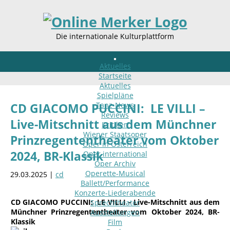
Die internationale Kulturplattform
Aktuelles
Startseite
Aktuelles
Spielpläne
Tanz-News
CD GIACOMO PUCCINI: LE VILLI –
Reviews
Live-Mitschnitt aus dem Münchner
Kritiken
Wiener Staatsoper
Prinzregententheater vom Oktober
Oper in Österreich
2024, BR-Klassik
Oper international
Oper Archiv
Operette-Musical
29.03.2025 |
cd
Ballett/Performance
Konzerte-Liederabende
CD GIACOMO PUCCINI: LE VILLI – Live-Mitschnitt aus dem
Sprechtheater
Münchner Prinzregententheater vom Oktober 2024, BR-
Ausstellungen
Klassik
Film