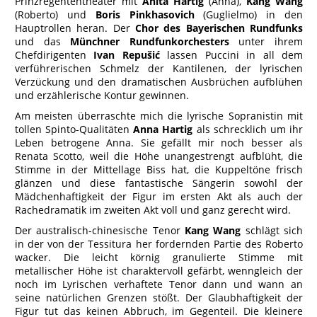
Prinzregententheater mit
Anita Hartig
(Anna),
Kang Wang
(Roberto) und
Boris Pinkhasovich
(Guglielmo) in den
Hauptrollen heran. Der
Chor des Bayerischen Rundfunks
und das
Münchner Rundfunkorchesters
unter ihrem
Chefdirigenten
Ivan Repušić
lassen Puccini in all dem
verführerischen Schmelz der Kantilenen, der lyrischen
Verzückung und den dramatischen Ausbrüchen aufblühen
und erzählerische Kontur gewinnen.
Am meisten überraschte mich die lyrische Sopranistin mit
tollen Spinto-Qualitäten
Anna Hartig
als schrecklich um ihr
Leben betrogene Anna. Sie gefällt mir noch besser als
Renata Scotto, weil die Höhe unangestrengt aufblüht, die
Stimme in der Mittellage Biss hat, die Kuppeltöne frisch
glänzen und diese fantastische Sängerin sowohl der
Mädchenhaftigkeit der Figur im ersten Akt als auch der
Rachedramatik im zweiten Akt voll und ganz gerecht wird.
Der australisch-chinesische Tenor
Kang Wang
schlägt sich
in der von der Tessitura her fordernden Partie des Roberto
wacker. Die leicht körnig granulierte Stimme mit
metallischer Höhe ist charaktervoll gefärbt, wenngleich der
noch im Lyrischen verhaftete Tenor dann und wann an
seine natürlichen Grenzen stößt. Der Glaubhaftigkeit der
Figur tut das keinen Abbruch, im Gegenteil. Die kleinere