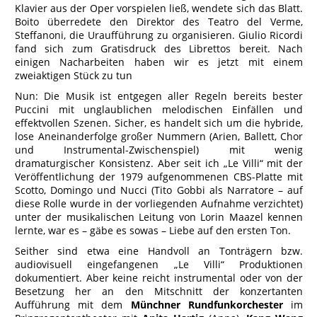
Klavier aus der Oper vorspielen ließ, wendete sich das Blatt.
Boito überredete den Direktor des Teatro del Verme,
Steffanoni, die Uraufführung zu organisieren. Giulio Ricordi
fand sich zum Gratisdruck des Librettos bereit. Nach
einigen Nacharbeiten haben wir es jetzt mit einem
zweiaktigen Stück zu tun
Nun: Die Musik ist entgegen aller Regeln bereits bester
Puccini mit unglaublichen melodischen Einfällen und
effektvollen Szenen. Sicher, es handelt sich um die hybride,
lose Aneinanderfolge großer Nummern (Arien, Ballett, Chor
und Instrumental-Zwischenspiel) mit wenig
dramaturgischer Konsistenz. Aber seit ich „Le Villi“ mit der
Veröffentlichung der 1979 aufgenommenen CBS-Platte mit
Scotto, Domingo und Nucci (Tito Gobbi als Narratore – auf
diese Rolle wurde in der vorliegenden Aufnahme verzichtet)
unter der musikalischen Leitung von Lorin Maazel kennen
lernte, war es – gäbe es sowas – Liebe auf den ersten Ton.
Seither sind etwa eine Handvoll an Tonträgern bzw.
audiovisuell eingefangenen „Le Villi“ Produktionen
dokumentiert. Aber keine reicht instrumental oder von der
Besetzung her an den Mitschnitt der konzertanten
Aufführung mit dem
Münchner Rundfunkorchester
im