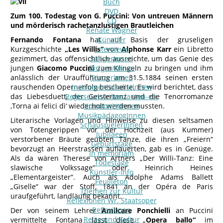
Buch
DVD
Zum 100. Todestag von G. Puccini: Von untreuen Männern
CD
und mörderisch rachetanzlustigen Brautleichen
Renate Wagner
Fernando Fontana
hat auf Basis der gruseligen
Künstler
Kurzgeschichte
„Les Willis“
Interviews
von
Alphonse Karr
ein Libretto
gezimmert, das offensichtlich ausreichte, um das Genie des
SängerInnen
jungen
Giacomo Puccini
DirigentInnen
zum Klingeln zu bringen und ihm
anlässlich der Uraufführung am 31.5.1884 seinen ersten
TänzerInnen
rauschenden Opernerfolg bescherte. Es wird berichtet, dass
InstrumentalsolistInnen
das Liebesduett, der Geistertanz und die Tenorromanze
Regisseure/Intendanten-etc
‚Torna ai felici dì‘ wiederholt werden mussten.
KomponistInnen
MusikpädagogInnen
Literarische Vorlagen und Hinweise zu diesen seltsamen
SchauspielerInnen
von Totengerippen vor der Hochzeit (aus Kummer)
Jubilaeen
verstorbener Bräute geübten Tänze, die ihren „Freiern“
Geburtstage
bevorzugt an Heerstrassen auflauerten, gab es in Genüge.
In memoriam
Als da wären Therese von Artners „Der Willi-Tanz: Eine
Todestage
slawische Volkssage“ oder Heinrich Heines
Künstler-Info
„Elementargeister“. Auch als Adolphe Adams Ballett
Feuilleton
„Giselle“ war der Stoff, 1841 an der Opéra de Paris
Themen zur Kultur
uraufgeführt, landläufig bekannt.
Reflexionen Wr. Staatsoper
Reflexionen
Der von seinem Lehrer
Amilcare Ponchielli
an Puccini
Reise und Kultur
vermittelte Fontana lässt diese „
Opera ballo“
im