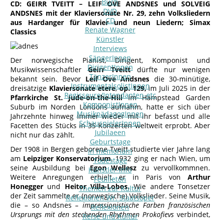
Buch
CD: GEIRR TVEITT – LEIF OVE ANDSNES und SOLVEIG
DVD
ANDSNES mit der Klaviersonate Nr. 29, zehn Volksliedern
CD
aus Hardanger für Klavier und neun Liedern; Simax
Renate Wagner
Classics
Künstler
Interviews
SängerInnen
Der norwegische Pianist, Dirigent, Komponist und
DirigentInnen
Musikwissenschaftler
Geirr Tveitt
dürfte nur wenigen
TänzerInnen
bekannt sein. Bevor
Leif Ove Andsnes
die 30-minütige,
InstrumentalsolistInnen
dreisätzige
Klaviersonate etere
,
op. 129,
im Juli 2025 in der
Regisseure/Intendanten-etc
Pfarrkirche St. Jude-on-the-Hill
im Hampstead Garden
KomponistInnen
Suburb im Norden Londons aufnahm, hatte er sich über
MusikpädagogInnen
Jahrzehnte hinweg immer wieder mit ihr befasst und alle
SchauspielerInnen
Facetten des Stücks in 35 Konzerten weltweit erprobt. Aber
Jubilaeen
nicht nur das zählt.
Geburtstage
Der 1908 in Bergen geborene Tveitt studierte vier Jahre lang
In memoriam
am
Leipziger Konservatorium
. 1932 ging er nach Wien, um
Todestage
seine Ausbildung bei
Egon Wellesz
zu vervollkommnen.
Künstler-Info
Weitere Anregungen erhielt er in Paris von
Arthur
Feuilleton
Honegger
und
Heitor Villa-Lobos.
Wie andere Tonsetzer
Themen zur Kultur
der Zeit sammelte er (norwegische) Volkslieder. Seine Musik,
Reflexionen Wr. Staatsoper
die – so Andsnes
– impressionistische Farben französischen
Reflexionen
Ursprungs mit den stechenden Rhythmen Prokofievs
verbindet,
Reise und Kultur