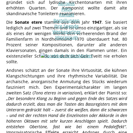
gründet sich auf lydische Kirchentonarten mit ihren
Apropos
erhöhten Quarten. Der Komponist wollte damit alte
Fotos
skandinavische Tonleitern reanimieren.
Kontakt
Bestellungen
Die
Sonate etere
stammt aus dem Jahr
1947
. Sie basiert
Ihre Spende
lediglich auf zwei Themen und ist umso einzigartiger, als sie
Werbepartner
als eines der wenigen Werke den verheerenden Brand der
Impressum
Familienfarm in Nordheimsund 1970 überdauert hat. 80
Prozent seiner Kompositionen, darunter alle anderen
Klaviersonaten, gingen damals in den Flammen unter. Ein
existenzieller Schock, von dem sich Geir Tveitt nie erholen
sollte.
Andsnes schätzt an der Sonate ihre Virtuosität, die kühnen
Klangschichtungen und ihre rhythmische Variabilität. Die
archaische, anorganische Anmutung des Stücks wiederum
fasziniert mich. Den Experimentalcharakter im langen
zweiten Satz (
Tono etereo in variazioni
), erklärt der Pianist so:
„Der besondere Klang zu Beginn und gegen Ende des Satzes wird
dadurch erzielt, dass man die Tasten des Bassregisters mit dem
Unterarm gedrückt hält – zuerst die weißen, dann die schwarzen
– und mit der rechten Hand die Einzelnoten oder Akkorde in den
höheren Oktaven mit sehr kurzen Anschlägen spielt. Dadurch
entstehen Obertöne, fast wie bei einem Pedaleffekt“.
Improvisatorische Effekte erreicht Andsnes durch eine