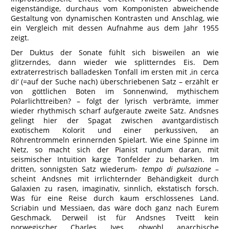
eigenständige, durchaus vom Komponisten abweichende
Gestaltung von dynamischen Kontrasten und Anschlag, wie
ein Vergleich mit dessen Aufnahme aus dem Jahr 1955
zeigt.
Der Duktus der Sonate fühlt sich bisweilen an wie
glitzerndes, dann wieder wie splitterndes Eis. Dem
extraterrestrisch balladesken Tonfall im ersten mit ‚in cerca
di‘ (=auf der Suche nach) überschriebenen Satz – erzählt er
von göttlichen Boten im Sonnenwind, mythischem
Polarlichttreiben? – folgt der lyrisch verbrämte, immer
wieder rhythmisch scharf aufgeraute zweite Satz. Andsnes
gelingt hier der Spagat zwischen avantgardistisch
exotischem Kolorit und einer perkussiven, an
Röhrentrommeln erinnernden Spielart. Wie eine Spinne im
Netz, so macht sich der Pianist rundum daran, mit
seismischer Intuition karge Tonfelder zu beharken. Im
dritten, sonnigsten Satz wiederum-
tempo di pulsazione
–
scheint Andsnes mit irrlichternder Behändigkeit durch
Galaxien zu rasen, imaginativ, sinnlich, ekstatisch forsch.
Was für eine Reise durch kaum erschlossenes Land.
Scriabin und Messiaen, das wäre doch ganz nach Eurem
Geschmack. Derweil ist für Andsnes Tveitt kein
norwegischer Charles Ives, obwohl anarchische