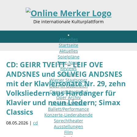
Die internationale Kulturplattform
Aktuelles
Startseite
Aktuelles
Spielpläne
Tanz-News
CD: GEIRR TVEITT – LEIF OVE
Reviews
ANDSNES und SOLVEIG ANDSNES
Kritiken
Wiener Staatsoper
mit der Klaviersonate Nr. 29, zehn
Oper in Österreich
Volksliedern aus Hardanger für
Oper international
Oper Archiv
Klavier und neun Liedern; Simax
Operette-Musical
Ballett/Performance
Classics
Konzerte-Liederabende
Sprechtheater
08.05.2026 |
cd
Ausstellungen
Film