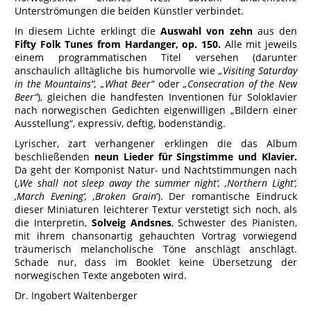
Unterströmungen die beiden Künstler verbindet.
In diesem Lichte erklingt die
Auswahl von zehn
aus den
Fifty Folk Tunes from Hardanger, op. 150.
Alle mit jeweils
einem programmatischen Titel versehen (darunter
anschaulich alltägliche bis humorvolle wie
„Visiting Saturday
in the Mountains“,
„What Beer“
oder
„Consecration of the New
Beer“
), gleichen die handfesten Inventionen für Soloklavier
nach norwegischen Gedichten eigenwilligen „Bildern einer
Ausstellung“, expressiv, deftig, bodenständig.
Lyrischer, zart verhangener erklingen die das Album
beschließenden
neun Lieder für Singstimme und Klavier.
Da geht der Komponist Natur- und Nachtstimmungen nach
(‚
We shall not sleep away the summer night‘, ‚Northern Light‘,
‚March Evening‘, ‚Broken Grain
‘). Der romantische Eindruck
dieser Miniaturen leichterer Textur verstetigt sich noch, als
die Interpretin,
Solveig Andsnes
, Schwester des Pianisten,
mit ihrem chansonartig gehauchten Vortrag vorwiegend
träumerisch melancholische Töne anschlägt anschlägt.
Schade nur, dass im Booklet keine Übersetzung der
norwegischen Texte angeboten wird.
Dr. Ingobert Waltenberger