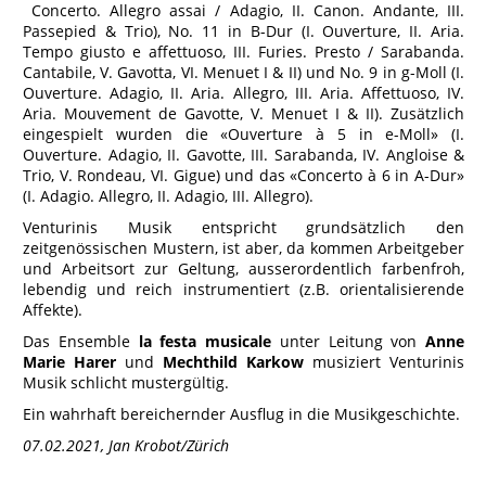
Concerto. Allegro assai / Adagio, II. Canon. Andante, III.
Passepied & Trio), No. 11 in B-Dur (I. Ouverture, II. Aria.
Tempo giusto e affettuoso, III. Furies. Presto / Sarabanda.
Cantabile, V. Gavotta, VI. Menuet I & II) und No. 9 in g-Moll (I.
Ouverture. Adagio, II. Aria. Allegro, III. Aria. Affettuoso, IV.
Aria. Mouvement de Gavotte, V. Menuet I & II). Zusätzlich
eingespielt wurden die «Ouverture à 5 in e-Moll» (I.
Ouverture. Adagio, II. Gavotte, III. Sarabanda, IV. Angloise &
Trio, V. Rondeau, VI. Gigue) und das «Concerto à 6 in A-Dur»
(I. Adagio. Allegro, II. Adagio, III. Allegro).
Venturinis Musik entspricht grundsätzlich den
zeitgenössischen Mustern, ist aber, da kommen Arbeitgeber
und Arbeitsort zur Geltung, ausserordentlich farbenfroh,
lebendig und reich instrumentiert (z.B. orientalisierende
Affekte).
Das Ensemble
la festa musicale
unter Leitung von
Anne
Marie Harer
und
Mechthild Karkow
musiziert Venturinis
Musik schlicht mustergültig.
Ein wahrhaft bereichernder Ausflug in die Musikgeschichte.
07.02.2021, Jan Krobot/Zürich