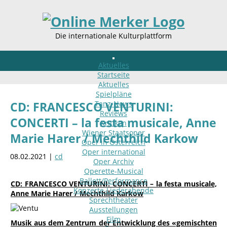
Die internationale Kulturplattform
Aktuelles
Startseite
Aktuelles
Spielpläne
Tanz-News
CD: FRANCESCO VENTURINI:
Reviews
CONCERTI – la festa musicale, Anne
Kritiken
Wiener Staatsoper
Marie Harer / Mechthild Karkow
Oper in Österreich
Oper international
08.02.2021 |
cd
Oper Archiv
Operette-Musical
Ballett/Performance
CD: FRANCESCO VENTURINI: CONCERTI – la festa musicale,
Konzerte-Liederabende
Anne Marie Harer / Mechthild Karkow
Sprechtheater
Ausstellungen
Film
Musik aus dem Zentrum der Entwicklung des «gemischten