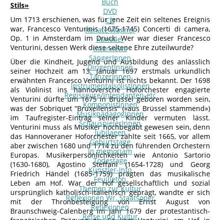
Buch
Stils»
DVD
Um 1713 erschienen, was für jene Zeit ein seltenes Ereignis
CD
war, Francesco Venturinis (1675-1745) Concerti di camera,
Renate Wagner
Op. 1 in Amsterdam im Druck. Wer war dieser Francesco
Künstler
Venturini, dessen Werk diese seltene Ehre zuteilwurde?
Interviews
SängerInnen
Über die Kindheit, Jugend und Ausbildung des anlässlich
DirigentInnen
seiner Hochzeit am 13. Januar 1697 erstmals urkundlich
TänzerInnen
erwähnten Francesco Venturini ist nichts bekannt. Der 1698
InstrumentalsolistInnen
als Violinist ins hannoversche Hoforchester engagierte
Regisseure/Intendanten-etc
Venturini dürfte um 1675 in Brüssel geboren worden sein,
KomponistInnen
was der Sobriquet “Bruxellensis” («aus Brüssel stammend»)
MusikpädagogInnen
im Taufregister-Eintrag seiner Kinder vermuten lässt.
SchauspielerInnen
Venturini muss als Musiker hochbegabt gewesen sein, denn
Jubilaeen
das Hannoveraner Hoforchester zählte seit 1665, vor allem
Geburtstage
aber zwischen 1680 und 1714 zu den führenden Orchestern
In memoriam
Europas. Musikerpersönlichkeiten wie Antonio Sartorio
Todestage
(1630-1680), Agostino Steffani (1654-1728) und Georg
Künstler-Info
Friedrich Händel (1685-1759) prägten das musikalische
Feuilleton
Leben am Hof. War der Hof gesellschaftlich und sozial
Themen zur Kultur
ursprünglich katholisch-italienisch geprägt, wandte er sich
Reflexionen Wr. Staatsoper
mit der Thronbesteigung von Ernst August von
Reflexionen
Braunschweig-Calenberg im Jahr 1679 der protestantisch-
Reise und Kultur