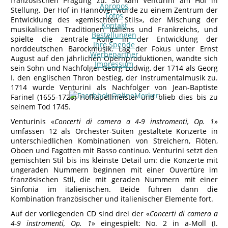
französischen Prägung zu. So kam Venturini am Hof in
Apropos
Stellung. Der Hof in Hannover wurde zu einem Zentrum der
Fotos
Entwicklung des «gemischten Stils», der Mischung der
Kontakt
musikalischen Traditionen Italiens und Frankreichs, und
Bestellungen
spielte die zentrale Rolle in der Entwicklung der
Ihre Spende
norddeutschen Barockmusik. Lag der Fokus unter Ernst
Werbepartner
August auf den jährlichen Opernproduktionen, wandte sich
Impressum
sein Sohn und Nachfolger Georg Ludwig, der 1714 als Georg
I. den englischen Thron bestieg, der Instrumentalmusik zu.
1714 wurde Venturini als Nachfolger von Jean-Baptiste
Farinel (1655-1720) Hofkapellmeister und blieb dies bis zu
seinem Tod 1745.
Venturinis «
Concerti di camera a 4-9 instromenti, Op. 1
»
umfassen 12 als Orchester-Suiten gestaltete Konzerte in
unterschiedlichen Kombinationen von Streichern, Flöten,
Oboen und Fagotten mit Basso continuo. Venturini setzt den
gemischten Stil bis ins kleinste Detail um: die Konzerte mit
ungeraden Nummern beginnen mit einer Ouvertüre im
französischen Stil, die mit geraden Nummern mit einer
Sinfonia im italienischen. Beide führen dann die
Kombination französischer und italienischer Elemente fort.
Auf der vorliegenden CD sind drei der «
Concerti di camera a
4-9 instromenti, Op. 1
» eingespielt: No. 2 in a-Moll (I.