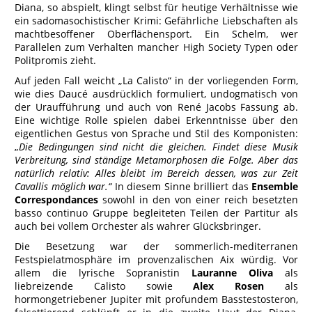
Diana, so abspielt, klingt selbst für heutige Verhältnisse wie
ein sadomasochistischer Krimi: Gefährliche Liebschaften als
machtbesoffener Oberflächensport. Ein Schelm, wer
Parallelen zum Verhalten mancher High Society Typen oder
Politpromis zieht.
Auf jeden Fall weicht „La Calisto“ in der vorliegenden Form,
wie dies Daucé ausdrücklich formuliert, undogmatisch von
der Uraufführung und auch von René Jacobs Fassung ab.
Eine wichtige Rolle spielen dabei Erkenntnisse über den
eigentlichen Gestus von Sprache und Stil des Komponisten:
„
Die Bedingungen sind nicht die gleichen. Findet diese Musik
Verbreitung, sind ständige Metamorphosen die Folge. Aber das
natürlich relativ: Alles bleibt im Bereich dessen, was zur Zeit
Cavallis möglich war.“
In diesem Sinne brilliert das
Ensemble
Correspondances
sowohl in den von einer reich besetzten
basso continuo Gruppe begleiteten Teilen der Partitur als
auch bei vollem Orchester als wahrer Glücksbringer.
Die Besetzung war der sommerlich-mediterranen
Festspielatmosphäre im provenzalischen Aix würdig. Vor
allem die lyrische Sopranistin
Lauranne Oliva
als
liebreizende Calisto sowie
Alex Rosen
als
hormongetriebener Jupiter mit profundem Basstestosteron,