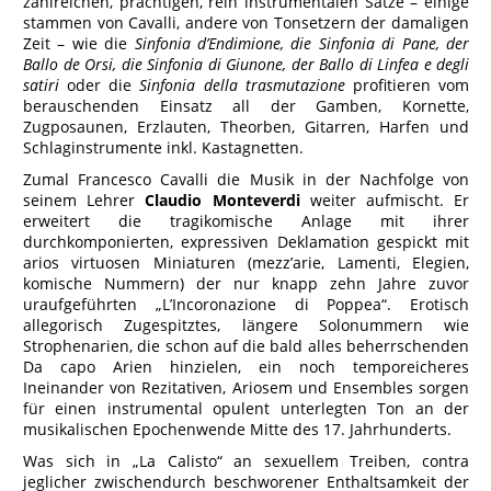
zahlreichen, prächtigen, rein instrumentalen Sätze – einige
stammen von Cavalli, andere von Tonsetzern der damaligen
Zeit – wie die
Sinfonia d’Endimione, die Sinfonia di Pane, der
Ballo de Orsi, die Sinfonia di Giunone, der Ballo di Linfea e degli
satiri
oder die
Sinfonia della trasmutazione
profitieren vom
berauschenden Einsatz all der Gamben, Kornette,
Zugposaunen, Erzlauten, Theorben, Gitarren, Harfen und
Schlaginstrumente inkl. Kastagnetten.
Zumal Francesco Cavalli die Musik in der Nachfolge von
seinem Lehrer
Claudio Monteverdi
weiter aufmischt. Er
erweitert die tragikomische Anlage mit ihrer
durchkomponierten, expressiven Deklamation gespickt mit
arios virtuosen Miniaturen (mezz’arie, Lamenti, Elegien,
komische Nummern) der nur knapp zehn Jahre zuvor
uraufgeführten „L’Incoronazione di Poppea“. Erotisch
allegorisch Zugespitztes, längere Solonummern wie
Strophenarien, die schon auf die bald alles beherrschenden
Da capo Arien hinzielen, ein noch temporeicheres
Ineinander von Rezitativen, Ariosem und Ensembles sorgen
für einen instrumental opulent unterlegten Ton an der
musikalischen Epochenwende Mitte des 17. Jahrhunderts.
Was sich in „La Calisto“ an sexuellem Treiben, contra
jeglicher zwischendurch beschworener Enthaltsamkeit der