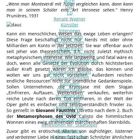
Buch
„Wenn man Monteverdi mit Tizian vergleichen kann, dann kann
DVD
man in seinem Schüler eine Art Veronese sehen.“
Henry
CD
Prunières, 1931
Renate Wagner
Künstler
Interviews
Kann ein menschliches Wesen das ewige Leben erlangen?
SängerInnen
Diese Frage beschäftigt nicht nur Nerds mit oder ohne
DirigentInnen
Milliarden am Konto in der Jetztzeit. Sie war offenbar auch
TänzerInnen
seit jeher von theoretischem, d.h. nicht zuletzt mythisch
InstrumentalsolistInnen
metaphysischem Interesse. Wie langweilig und fatal wäre es
Regisseure/Intendanten-etc
doch, wenn alle Gesetze der Evolution durch Nichtsterben
KomponistInnen
außer Kraft gesetzt wären Ich glaube, das können und
MusikpädagogInnen
wollen wir uns gar nicht vorstellen. Außerdem reichen
SchauspielerInnen
endliche Ressourcen nicht für unendliche Gedankenspiele.
Jubilaeen
Sollen Unternehmen, die Kryostase mit dem Slogan
Geburtstage
„Einfrieren, Auftauen, Weiterleben“ verkaufen, weiterhin
In memoriam
reiche Leute nach deren Tod einfrieren, in der Welt der
Todestage
Oper geht es einfacher und selbstverständlich frivoler zu.
Künstler-Info
So genießt in
Giovanni Faustinis
Libretto nach dem 2. Buch
Feuilleton
der
Metamorphosen des Ovid
Calisto die himmlischen
Themen zur Kultur
Wonnen eines ewig strahlenden märchenhaften Sternbilds.
Reflexionen Wr. Staatsoper
Reflexionen
Zuvor gibt es erotisches Allerlei von
aufrichtiger, lüsterner
Reise und Kultur
und verbotener
Liebe in einer fast schon Schnitzler ähnlichen