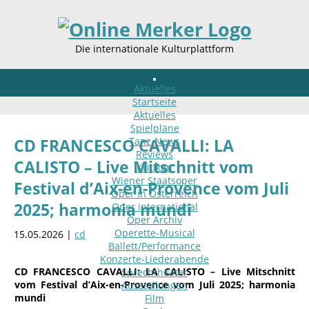
Die internationale Kulturplattform
Aktuelles
Startseite
Aktuelles
Spielpläne
Tanz-News
CD FRANCESCO CAVALLI: LA
Reviews
CALISTO – Live Mitschnitt vom
Kritiken
Wiener Staatsoper
Festival d’Aix-en-Provence vom Juli
Oper in Österreich
2025; harmonia mundi
Oper international
Oper Archiv
Operette-Musical
15.05.2026 |
cd
Ballett/Performance
Konzerte-Liederabende
CD FRANCESCO CAVALLI: LA CALISTO – Live Mitschnitt
Sprechtheater
vom Festival d’Aix-en-Provence vom Juli 2025; harmonia
Ausstellungen
mundi
Film