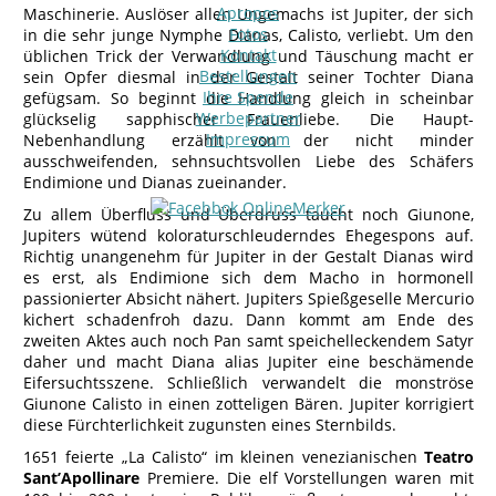
Apropos
Maschinerie. Auslöser allen Ungemachs ist Jupiter, der sich
Fotos
in die sehr junge Nymphe Dianas, Calisto, verliebt. Um den
Kontakt
üblichen Trick der Verwandlung und Täuschung macht er
Bestellungen
sein Opfer diesmal in der Gestalt seiner Tochter Diana
Ihre Spende
gefügsam. So beginnt die Handlung gleich in scheinbar
Werbepartner
glückselig sapphischer Frauenliebe. Die Haupt-
Impressum
Nebenhandlung erzählt von der nicht minder
ausschweifenden, sehnsuchtsvollen Liebe des Schäfers
Endimione und Dianas zueinander.
Zu allem Überfluss und Überdruss taucht noch Giunone,
Jupiters wütend koloraturschleuderndes Ehegespons auf.
Richtig unangenehm für Jupiter in der Gestalt Dianas wird
es erst, als Endimione sich dem Macho in hormonell
passionierter Absicht nähert. Jupiters Spießgeselle Mercurio
kichert schadenfroh dazu. Dann kommt am Ende des
zweiten Aktes auch noch Pan samt speichelleckendem Satyr
daher und macht Diana alias Jupiter eine beschämende
Eifersuchtsszene. Schließlich verwandelt die monströse
Giunone Calisto in einen zotteligen Bären. Jupiter korrigiert
diese Fürchterlichkeit zugunsten eines Sternbilds.
1651 feierte „La Calisto“ im kleinen venezianischen
Teatro
Sant’Apollinare
Premiere. Die elf Vorstellungen waren mit