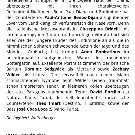
falsettierend schlüpft er in die zweite Haut der Diana,
überzeugen mit ihren charaktervollen
Rollenidentifikationen. Beim Paar Diana und Endimione hat
der Countertenor
Paul-Antoine Bénos-Dijan
als glühender
Lover vom Land klanglich verführerisch die Nase vorn. Denn
die italienische Mezzosopranistin
Giuseppina Bridelli
mit
ihrem androgynen Timbre und unruhigen Vibrato hört sich
eher wie der jüngere Bruder des Endimione an als die in
himmlischen Sphären schwebende Göttin der Jagd und des
Mondes. Großartig fies trumpft
Anna Bonitatibus
im
hochdramatisch aufgeheizten Wahn der rächenden
Göttergattin auf. Exzellente Portraits zimmern der britische
Bariton
Dominic Sedgwick
als Mercurio sowie
Zachary
Wilder
als Linfea. Der verzweifelt nach einem Mann
schmachtenden Nymphe leiht Wilder seinen traumhaft
schön timbrierten Tenor. In kleineren Rollen überzeugen
der aus Paraguay stammende Tenor
David Portillo
(La
Natura, Pane, Furia), der hell leuchtende französische
Countertenor
Théo Imart
(Destino, Il Satirino) sowie der
Bass
José Coca Loca
(Silvano, Furia).
Dr. Ingobert Waltenberger