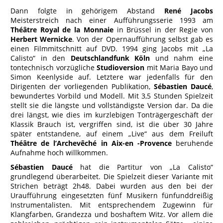
Dann folgte in gehörigem Abstand
René Jacobs
Meisterstreich nach einer Aufführungsserie 1993 am
Théâtre Royal de la Monnaie
in Brüssel in der Regie von
Herbert Wernicke
. Von der Opernaufführung selbst gab es
einen Filmmitschnitt auf DVD. 1994 ging Jacobs mit „La
Calisto“ in den
Deutschlandfunk Köln
und nahm eine
tontechnisch vorzügliche
Studioversion
mit Maria Bayo und
Simon Keenlyside auf. Letztere war jedenfalls für den
Dirigenten der vorliegenden Publikation,
Sébastien Daucé
,
bewundertes Vorbild und Modell. Mit 3,5 Stunden Spielzeit
stellt sie die längste und vollständigste Version dar. Da die
drei längst, wie dies im kurzlebigen Tonträgergeschäft der
Klassik Brauch ist, vergriffen sind, ist die über 30 Jahre
später entstandene, auf einem „Live“ aus dem Freiluft
Théâtre de l’Archevêché in Aix-en -Provence
beruhende
Aufnahme hoch willkommen.
Sébastien Daucé
hat die Partitur von „La Calisto“
grundlegend überarbeitet. Die Spielzeit dieser Variante mit
Strichen beträgt 2h48. Dabei wurden aus den bei der
Uraufführung eingesetzten fünf Musikern fünfunddreißig
Instrumentalisten. Mit entsprechendem Zugewinn für
Klangfarben, Grandezza und boshaftem Witz. Vor allem die