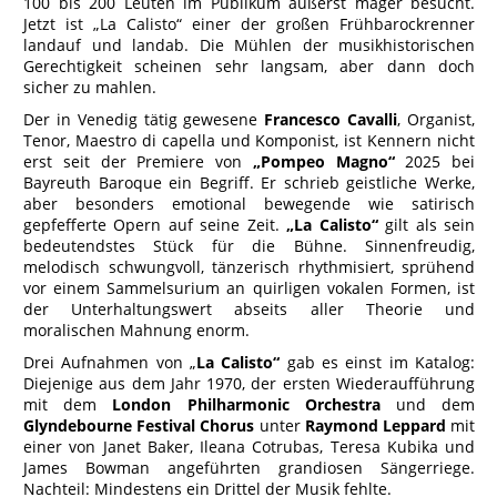
100 bis 200 Leuten im Publikum äußerst mager besucht.
Jetzt ist „La Calisto“ einer der großen Frühbarockrenner
landauf und landab. Die Mühlen der musikhistorischen
Gerechtigkeit scheinen sehr langsam, aber dann doch
sicher zu mahlen.
Der in Venedig tätig gewesene
Francesco Cavalli
, Organist,
Tenor, Maestro di capella und Komponist, ist Kennern nicht
erst seit der Premiere von
„Pompeo Magno“
2025 bei
Bayreuth Baroque ein Begriff. Er schrieb geistliche Werke,
aber besonders emotional bewegende wie satirisch
gepfefferte Opern auf seine Zeit.
„La Calisto“
gilt als sein
bedeutendstes Stück für die Bühne. Sinnenfreudig,
melodisch schwungvoll, tänzerisch rhythmisiert, sprühend
vor einem Sammelsurium an quirligen vokalen Formen, ist
der Unterhaltungswert abseits aller Theorie und
moralischen Mahnung enorm.
Drei Aufnahmen von „
La Calisto“
gab es einst im Katalog:
Diejenige aus dem Jahr 1970, der ersten Wiederaufführung
mit dem
London Philharmonic Orchestra
und dem
Glyndebourne Festival Chorus
unter
Raymond Leppard
mit
einer von Janet Baker, Ileana Cotrubas, Teresa Kubika und
James Bowman angeführten grandiosen Sängerriege.
Nachteil: Mindestens ein Drittel der Musik fehlte.