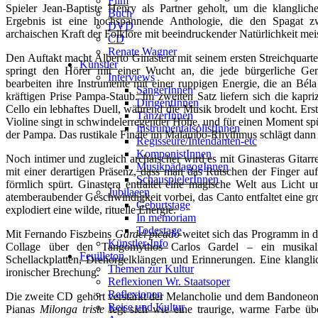
Film
Spieler Jean-Baptiste Henry als Partner geholt, um die klangl
Buch
Ergebnis ist eine hochspannende Anthologie, die den Spagat z
DVD
archaischen Kraft der Folklore mit beeindruckender Natürlichkeit meis
CD
Renate Wagner
Den Auftakt macht Alberto Ginastera mit seinem ersten Streichquartet
Künstler
springt den Hörer mit einer Wucht an, die jede bürgerliche Gemü
Interviews
bearbeiten ihre Instrumente mit einer ruppigen Energie, die an Béla
SängerInnen
kräftigen Prise Pampa-Staub. Im zweiten Satz liefern sich die kapr
DirigentInnen
Cello ein lebhaftes Duell, während die Musik brodelt und kocht. Ers
TänzerInnen
Violine singt in schwindelerregender Höhe, und für einen Moment sp
InstrumentalsolistInnen
der Pampa. Das rustikale Finale im Malambo-Rhythmus schlägt dann w
Regisseure/Intendanten-etc
KomponistInnen
Noch intimer und zugleich archaischer wird es mit Ginasteras Gitarr
MusikpädagogInnen
mit einer derartigen Präsenz, dass man das Rutschen der Finger au
SchauspielerInnen
förmlich spürt. Ginastera entfaltet eine magische Welt aus Licht 
Jubilaeen
atemberaubender Geschwindigkeit vorbei, das Canto entfaltet eine g
Geburtstage
explodiert eine wilde, rituelle Energie.
In memoriam
Todestage
Mit Fernando Fiszbeins
Gardel picado
weitet sich das Programm in di
Künstler-Info
Collage über den Tangomythos Carlos Gardel – ein musikal
Feuilleton
Schellackplatten, Drehorgelklängen und Erinnerungen. Eine klan
Themen zur Kultur
ironischer Brechung.
Reflexionen Wr. Staatsoper
Reflexionen
Die zweite CD gehört verstärkt der Melancholie und dem Bandoneon. 
Reise und Kultur
Pianas
Milonga triste
legt sich wie eine traurige, warme Farbe übe