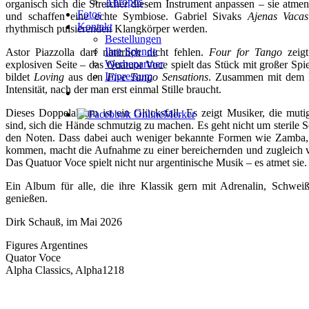
Apropos
organisch sich die Streicher diesem Instrument anpassen – sie atme
Fotos
und schaffen eine echte Symbiose. Gabriel Sivaks
Ajenas Vacas
Kontakt
rhythmisch pulsierenden Klangkörper werden.
Bestellungen
Ihre Spende
Astor Piazzolla darf natürlich nicht fehlen.
Four for Tango
zeigt
Werbepartner
explosiven Seite – das Quatuor Voce spielt das Stück mit großer Spi
Impressum
bildet
Loving
aus den
Five Tango Sensations
. Zusammen mit dem B
Intensität, nach der man erst einmal Stille braucht.
Dieses Doppelalbum ist ein Glücksfall. Es zeigt Musiker, die muti
sind, sich die Hände schmutzig zu machen. Es geht nicht um sterile 
den Noten. Dass dabei auch weniger bekannte Formen wie Zamba,
kommen, macht die Aufnahme zu einer bereichernden und zugleich v
Das Quatuor Voce spielt nicht nur argentinische Musik – es atmet sie.
Ein Album für alle, die ihre Klassik gern mit Adrenalin, Schwe
genießen.
Dirk Schauß, im Mai 2026
Figures Argentines
Quator Voce
Alpha Classics, Alpha1218