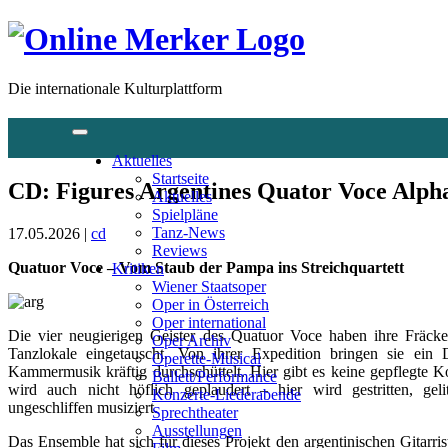
Die internationale Kulturplattform
Aktuelles
Startseite
CD: Figures Argentines Quator Voce Alpha
Aktuelles
Spielpläne
Tanz-News
17.05.2026 |
cd
Reviews
Quatuor Voce – Vom Staub der Pampa ins Streichquartett
Kritiken
Wiener Staatsoper
Oper in Österreich
Oper international
Die vier neugierigen Geister des Quatuor Voce haben ihre Fräcke 
Oper Archiv
Tanzlokale eingetauscht. Von ihrer Expedition bringen sie ein
Operette-Musical
Kammermusik kräftig durchschüttelt. Hier gibt es keine gepflegte K
Ballett/Performance
wird auch nicht höflich geplaudert – hier wird gestritten, geli
Konzerte-Liederabende
ungeschliffen musiziert.
Sprechtheater
Ausstellungen
Das Ensemble hat sich für dieses Projekt den argentinischen Gitar