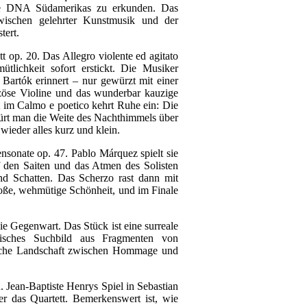
iche DNA Südamerikas zu erkunden. Das
wischen gelehrter Kunstmusik und der
tert.
t op. 20. Das Allegro violente ed agitato
tlichkeit sofort erstickt. Die Musiker
 Bartók erinnert – nur gewürzt mit einer
izöse Violine und das wunderbar kauzige
t im Calmo e poetico kehrt Ruhe ein: Die
ürt man die Weite des Nachthimmels über
ieder alles kurz und klein.
ensonate op. 47. Pablo Márquez spielt sie
f den Saiten und das Atmen des Solisten
und Schatten. Das Scherzo rast dann mit
roße, wehmütige Schönheit, und im Finale
e Gegenwart. Das Stück ist eine surreale
isches Suchbild aus Fragmenten von
gliche Landschaft zwischen Hommage und
Jean-Baptiste Henrys Spiel in Sebastian
r das Quartett. Bemerkenswert ist, wie