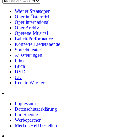
Wiener Staatsoper
Oper in Österreich
Oper international
Oper Archiv
Operette-Musical
Ballett/Performance
Konzerte-Liederabende
Sprechtheater
Ausstellungen
Film
Buch
DVD
CD
Renate Wagner
Impressum
Datenschutzerklärung
Ihre Spende
Werbepartner
Merker-Heft bestellen