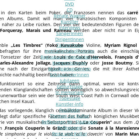
DVD
CD
in den Karten beim Poker, die Franzosen nennen das
carré
Renate Wagner
den Albums. Damit will man vier französischen Komponisten
Künstler
 näher zu Leibe rücken. Den vier der bedeutendsten Figuren de
Interviews
 Forqueray, Marais und Rameau
werden aber nicht nur in Ei
SängerInnen
DirigentInnen
mble
„Les Timbres“
(
Yoko Kawakubo
TänzerInnen
Violine,
Myriam Rignol
befragten für ihre musikalischen Porträts auch die einschlä
InstrumentalsolistInnen
 Tonsetzer der Zeit, wie
Regisseure/Intendanten-etc
Louis de Caix d’Hervelois, François d
arles-Alexandre Jollage, Jacques Duphly
KomponistInnen
oder
Josse Boutmy
. 
he nach der Einzigartigkeit von Genies, die mit ihrer Ästhe
MusikpädagogInnen
ichte nachhaltig beeinflusst haben.
SchauspielerInnen
Jubilaeen
funktioniert so eine Zeitreise dann optimal, wenn sie kontra
Geburtstage
enden Klanglandschaften sollten womöglich so abwechslungsrei
In memoriam
nerwartbar sein wie der South West Coast Path in Cornwall oder 
Todestage
hen Insel Kaua‘i.
Künstler-Info
Feuilleton
as vorliegende, klanglich cembalodominante Album in dieser Viel
Themen zur Kultur
 legt dafür spezifische Facetten des höfisch königlichen Musikbe
Reflexionen Wr. Staatsoper
rie von musikalischen Selbstporträts
(„La Couperin“
aus dem
‚Q
Reflexionen
n ‚
François
Couperin le Grand
‘ oder die
Sonate á la Maresienn
Reise und Kultur
 simphonie pour le violon, la viole et le claveci
n‘ von
Marin Mar