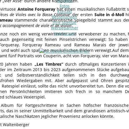
Apropos
er „vier Asse“ durch andere Komponisten.
Fotos
nvirtuose
Antoine Forqueray
hat einen musikalischen Fußabtritt
Kontakt
ièces de Violes avec la Basse Continue‘
der ersten
Suite in d-Moll
hi
Bestellungen
Rameau
stammende charakteristische Spiegelbild stammt aus d
Ihre Spende
ec accompagnement de viole et de violon‘.
Werbepartner
Impressum
nze noch ein wenig verwirrender und verwobener zu machen, h
 auch gegenseitig mit feinen Pinselstrichen verewigt: So haben
Forqueray, Forqueray Rameau und Rameau Marais der jeweilig
en und wohl auch spaßigen musikalischen Bildern verewigt.Auf dem
samt fünf Portraits von Couperin, acht von Forqueray, vier von Mar
 20 Jahren haben
„Les Timbres“
durch oftmaliges Konzertieren 
 der im Zeitraum 2013 bis 2023 aufgenommenen Stücke aufgebau
ät und Selbstverständlichkeit teilen sich in den durchwe
gsfrohen Wiedergaben mit. Aber aufgepasst und Ohren gespitz
 Ratespiel einlässt, sollte das nicht unvorbereitet tun. Denn di
enen Persönlichkeiten imitieren sich frech in so manchem D
ed schlaues Vexierspiel.
Album für Fortgeschrittene in Sachen höfischer französisc
ts, das in seiner Unmittelbarkeit und dem grandiosen artistisch
alische Naschkatzen jeglicher Provenienz anlocken könnte.
rt Waltenberger