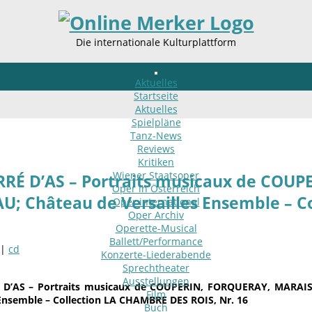
Die internationale Kulturplattform
Aktuelles
Startseite
Aktuelles
Spielpläne
Tanz-News
Reviews
Kritiken
Wiener Staatsoper
RÉ D’AS – Portraits musicaux de COU
Oper in Österreich
; Château de Versailles Ensemble – C
Oper international
Oper Archiv
Operette-Musical
Ballett/Performance
 |
cd
Konzerte-Liederabende
Sprechtheater
Ausstellungen
 D’AS – Portraits musicaux de COUPERIN, FORQUERAY, MARAI
Film
 Ensemble – Collection LA CHAMBRE DES ROIS, Nr. 16
Buch