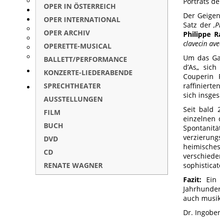
Porträts d
OPER IN ÖSTERREICH
Der Geige
OPER INTERNATIONAL
Satz der
‚P
OPER ARCHIV
Philippe 
clavecin av
OPERETTE-MUSICAL
Um das Ga
BALLETT/PERFORMANCE
d’As„ sich
KONZERTE-LIEDERABENDE
Couperin 
SPRECHTHEATER
raffiniert
sich insge
AUSSTELLUNGEN
Seit bald
FILM
einzelnen
BUCH
Spontanit
verzierun
DVD
heimisches
CD
verschied
RENATE WAGNER
sophisticat
Fazit:
Ein 
Jahrhunder
auch musik
Dr. Ingobe