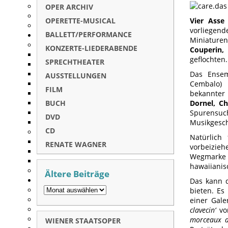
OPER ARCHIV
OPERETTE-MUSICAL
Vier Asse
vorliegen
BALLETT/PERFORMANCE
Miniaturen
KONZERTE-LIEDERABENDE
Couperin,
geflochten.
SPRECHTHEATER
Das Ense
AUSSTELLUNGEN
Cembalo) 
FILM
bekannter
BUCH
Dornel, Ch
Spurensuc
DVD
Musikgesch
CD
Natürlich 
RENATE WAGNER
vorbeizieh
Wegmarke u
hawaiianisc
Ältere Beiträge
Das kann d
bieten. Es
einer Gale
clavecin‘
vo
morceaux de
WIENER STAATSOPER