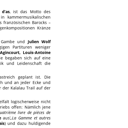
 d’as
, ist das Motto des
 in kammermusikalischen
s französischen Barocks –
genkompositionen Kränze
Gambe und
Julien Wolf
gigen Partituren weniger
’Agincourt, Louis-Antoine
Sie begaben sich auf eine
tik und Leidenschaft die
streich geplant ist. Die
ch und an jeder Ecke und
der Kalalau Trail auf der
falt logischerweise nicht
triebs offen: Nämlich jene
uatrième livre de pièces de
e
aus‘
„La Gamme et autres
ais
) und dazu huldigende