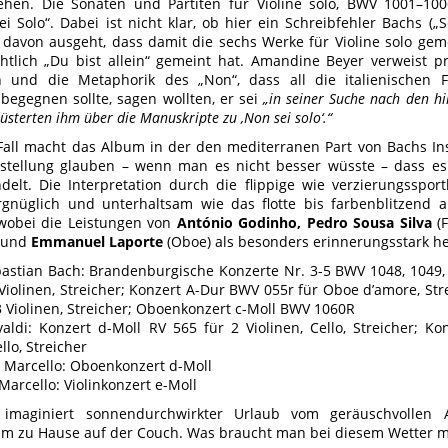
hen. Die Sonaten und Partiten für Violine solo, BWV 1001–1006
i Solo“. Dabei ist nicht klar, ob hier ein Schreibfehler Bachs („
avon ausgeht, dass damit die sechs Werke für Violine solo gemei
htlich „Du bist allein“ gemeint hat. Amandine Beyer verweist 
n und die Metaphorik des „Non“, dass all die italienischen
begegnen sollte, sagen wollten, er sei
„in seiner Suche nach den h
lüsterten ihm über die Manuskripte zu ‚Non sei solo‘.“
Fall macht das Album in der den mediterranen Part von Bachs In
tellung glauben – wenn man es nicht besser wüsste – dass es 
delt. Die Interpretation durch die flippige wie verzierungsspor
gnüglich und unterhaltsam wie das flotte bis farbenblitzend a
obei die Leistungen von
António Godinho, Pedro Sousa Silva
(F
) und
Emmanuel Laporte
(Oboe) als besonders erinnerungsstark h
astian Bach: Brandenburgische Konzerte Nr. 3-5 BWV 1048, 1049,
 Violinen, Streicher; Konzert A-Dur BWV 055r für Oboe d’amore, St
3 Violinen, Streicher; Oboenkonzert c-Moll BWV 1060R
valdi: Konzert d-Moll RV 565 für 2 Violinen, Cello, Streicher; K
llo, Streicher
 Marcello: Oboenkonzert d-Moll
arcello: Violinkonzert e-Moll
imaginiert sonnendurchwirkter Urlaub vom geräuschvollen A
m zu Hause auf der Couch. Was braucht man bei diesem Wetter 