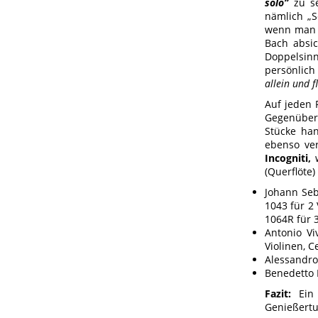
solo“
zu se
nämlich „Se
wenn man d
Bach absic
Doppelsin
persönlich 
allein und f
Auf jeden 
Gegenübers
Stücke han
ebenso ver
Incogniti,
w
(Querflöte
Johann Seb
1043 für 2
1064R für 
Antonio Vi
Violinen, Ce
Alessandro
Benedetto M
Fazit:
Ein 
Genießertu