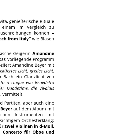
vita, genießerische Rituale
nd einem im Vergleich zu
 Zuschreibungen können –
ach from Italy“
wie Blasen
sische Geigerin
Amandine
 Das vorliegende Programm
oziiert Amandine Beyer mit
ektiertes Licht, grelles Licht,
 Bach ein Glanzlicht von
rto a cinque von Benedetto
er Duodezime, die Vivaldis
“
, vermittelt.
d Partiten, aber auch eine
Beyer
auf dem Album mit
ischen Instrumenten mit
ichtigem Orchesterklang:
r zwei Violinen in d-Moll,
m
Concerto für Oboe und