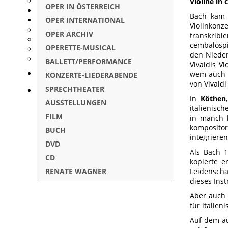
Violine in
OPER IN ÖSTERREICH
Bach kam 
OPER INTERNATIONAL
Violinkonz
OPER ARCHIV
transkrib
cembalosp
OPERETTE-MUSICAL
den Nieder
BALLETT/PERFORMANCE
Vivaldis V
wem auch i
KONZERTE-LIEDERABENDE
von Vivald
SPRECHTHEATER
In
Köthen
AUSSTELLUNGEN
italienisch
FILM
in manch 
kompositor
BUCH
integrieren
DVD
Als Bach 1
CD
kopierte e
RENATE WAGNER
Leidenscha
dieses Ins
Aber auch 
für italien
Auf dem au