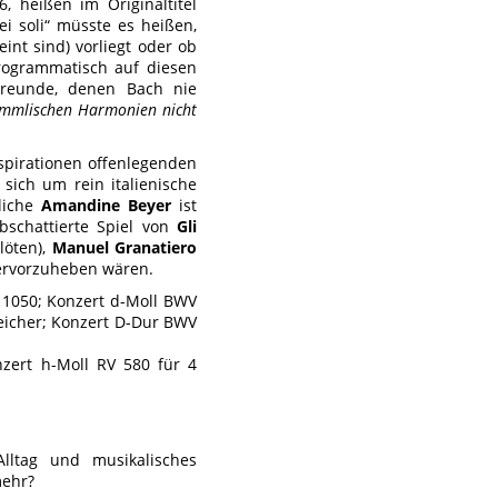
, heißen im Originaltitel
Sei soli“ müsste es heißen,
nt sind) vorliegt oder ob
programmatisch auf diesen
 Freunde, denen Bach nie
immlischen Harmonien nicht
spirationen offenlegenden
sich um rein italienische
tliche
Amandine Beyer
ist
bschattierte Spiel von
Gli
löten),
Manuel Granatiero
ervorzuheben wären.
 1050; Konzert d-Moll BWV
reicher; Konzert D-Dur BWV
onzert h-Moll RV 580 für 4
lltag und musikalisches
mehr?