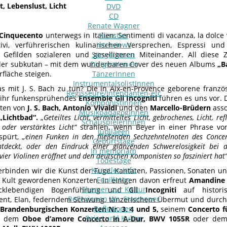
t, Lebenslust, Licht
DVD
CD
Renate Wagner
Cinquecento
unterwegs in Italien: Sentimenti di vacanza, la dolce 
Künstler
tivi, verführerischen kulinarischen Versprechen, Espressi u
Interviews
 Gefilden sozialeren und geselligeren Miteinander. All diese
SängerInnen
der subkutan – mit dem wunderbaren Cover des neuen Albums
DirigentInnen
„B
fläche steigen.
TänzerInnen
InstrumentalsolistInnen
s mit J. S. Bach zu tun? Die in Aix-en-Provence geborene franzö
Regisseure/Intendanten-etc
ihr funkensprühendes
Ensemble Gli Incogniti
führen es uns vor.
KomponistInnen
rten von
J. S. Bach, Antonio Vivaldi
und den
Marcello-Brüdern
ass
MusikpädagogInnen
„Lichtbad“.
„
Geteiltes Licht, vermitteltes Licht, gebrochenes, Licht, refl
SchauspielerInnen
oder verstärktes Licht“
strahlen, wenn Beyer in einer Phrase von
Jubilaeen
fspürt,
„einen Funken in den fließenden Sechzehntelnoten des Conce
Geburtstage
ntdeckt, oder den Eindruck einer glänzenden Schwerelosigkeit bei d
In memoriam
 vier Violinen eröffnet und den deutschen Komponisten so fasziniert hat
Todestage
Künstler-Info
erbinden wir die Kunst der Fuge, Kantaten, Passionen, Sonaten un
Feuilleton
n Kult gewordenen Konzerten. In einigen davon erfreut
Amandine 
Themen zur Kultur
icklebendigen Bogenführung und
Gli Incogniti
auf histor
Reflexionen Wr. Staatsoper
nt, Elan, federndem Schwung, tänzerischem Übermut und durchs
Reflexionen
s Brandenburgischen Konzerten Nr. 3, 4 und 5,
seinem
Concerto fü
Reise und Kultur
,
dem
Oboe d’amore Concerto in A-Dur, BWV 1055R
oder de