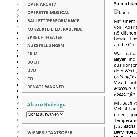
Sinnlichkei
OPER ARCHIV
OPERETTE-MUSICAL
BALLETT/PERFORMANCE
Mit einem
von Aperi
KONZERTE-LIEDERABENDE
nördlichen
SPRECHTHEATER
bewusst o
an die Ober
AUSSTELLUNGEN
Was hat da
FILM
Beyer
und 
BUCH
aus Konze
DVD
dem Wort
gedämpftes 
CD
Vivaldi au
RENATE WAGNER
Marcello e
Konzert für
Mit Bach v
Ältere Beiträge
Vielzahl a
einer qu
Temperame
J. S. Bach
BWV 1043
WIENER STAATSOPER