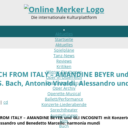
Die internationale Kulturplattform
Aktuelles
Startseite
Aktuelles
Spielpläne
Tanz-News
Reviews
Kritiken
Wiener Staatsoper
CH FROM ITALY – AMANDINE BEYER und 
Oper in Österreich
 S. Bach, Antonio Vivaldi, Alessandro 
Oper international
Oper Archiv
Operette-Musical
Ballett/Performance
 |
cd
Konzerte-Liederabende
Sprechtheater
Ausstellungen
ROM ITALY – AMANDINE BEYER und GLI INCOGNITI mit Konzerten
Film
lessandro und Benedetto Marcello; harmonia mundi
Buch