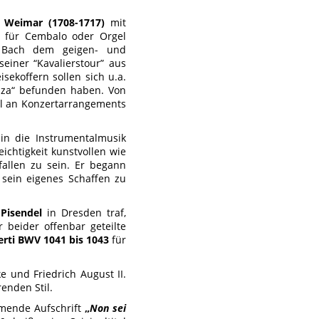
n Weimar (1708-1717)
mit
kt für Cembalo oder Orgel
te Bach dem geigen- und
seiner “Kavalierstour” aus
ekoffern sollen sich u.a.
anza“ befunden haben. Von
hl an Konzertarrangements
 in die Instrumentalmusik
eichtigkeit kunstvollen wie
allen zu sein. Er begann
n sein eigenes Schaffen zu
Pisendel
in Dresden traf,
 beider offenbar geteilte
rti BWV 1041 bis 1043
für
e und Friedrich August II.
enden Stil.
mmende Aufschrift
„
Non sei