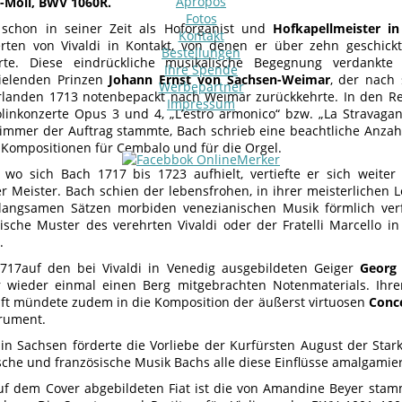
Apropos
 c-Moll, BWV 1060R.
Fotos
schon in seiner Zeit als Hoforganist und
Hofkapellmeister i
Kontakt
erten von Vivaldi in Kontakt, von denen er über zehn geschic
Bestellungen
ierte. Diese eindrückliche musikalische Begegnung verdank
Ihre Spende
ielenden Prinzen
Johann Ernst von Sachsen-Weimar
, der nach 
Werbepartner
landen 1713 notenbepackt nach Weimar zurückkehrte. In den Reis
Impressum
iolinkonzerte Opus 3 und 4, „L’estro armonico“ bzw. „La Stravag
mmer der Auftrag stammte, Bach schrieb eine beachtliche Anza
i Kompositionen für Cembalo und für die Orgel.
, wo sich Bach 1717 bis 1723 aufhielt, vertiefte er sich weiter
er Meister. Bach schien der lebensfrohen, in ihrer meisterlichen L
langsamen Sätzen morbiden venezianischen Musik förmlich verf
ische Muster des verehrten Vivaldi oder der Fratelli Marcello i
.
717auf den bei Vivaldi in Venedig ausgebildeten Geiger
Georg 
r wieder einmal einen Berg mitgebrachten Notenmaterials. Ihrer
ft mündete zudem in die Komposition der äußerst virtuosen
Conce
trument.
in Sachsen förderte die Vorliebe der Kurfürsten August der Stark
ische und französische Musik Bachs alle diese Einflüsse amalgamier
f dem Cover abgebildeten Fiat ist die von Amandine Beyer sta