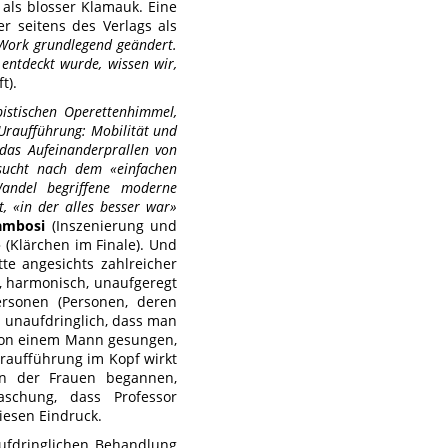
 als blosser Klamauk. Eine
r seitens des Verlags als
s Work grundlegend geändert.
 entdeckt wurde, wissen wir,
t).
istischen Operettenhimmel,
 Uraufführung: Mobilität und
 das Aufeinanderprallen von
sucht nach dem «einfachen
Wandel begriffene moderne
, «in der alles besser war»
Tambosi
(Inszenierung und
» (Klärchen im Finale). Und
e angesichts zahlreicher
t, harmonisch, unaufgeregt
ersonen (Personen, deren
d unaufdringlich, dass man
d von einem Mann gesungen,
Uraufführung im Kopf wirkt
 in der Frauen begannen,
aschung, dass Professor
diesen Eindruck.
aufdringlichen Behandlung