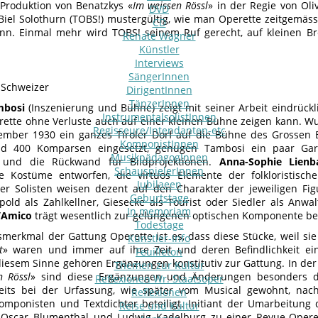
 Produktion von Benatzkys «
Im weissen Rössl
» in der Regie von Oli
DVD
Biel Solothurn (TOBS!) mustergültig, wie man Operette zeitgemäs
CD
nn. Einmal mehr wird TOBS! seinem Ruf gerecht, auf kleinen Br
Renate Wagner
Künstler
Interviews
SängerInnen
l Schweizer
DirigentInnen
TänzerInnen
mbosi
(Inszenierung und Bühne) zeigt mit seiner Arbeit eindrückl
InstrumentalsolistInnen
ette ohne Verluste auch auf einer kleinen Bühne zeigen kann. W
Regisseure/Intendanten-etc
mber 1930 ein ganzes Tiroler Dorf auf die Bühne des Grossen 
KomponistInnen
und 400 Komparsen eingesetzt, genügen Tambosi ein paar Gar
MusikpädagogInnen
 und die Rückwand für Bildprojektionen.
Anna-Sophie Lienb
SchauspielerInnen
he Kostüme entworfen, die virtuos Elemente der folkloristis
Jubilaeen
r Solisten weisen dezent auf den Charakter der jeweiligen Figu
Geburtstage
opold als Zahlkellner, Giesecke als Tourist oder Siedler als Anwal
In memoriam
’Amico
trägt wesentlich zur gelungenen optischen Komponente be
Todestage
merkmal der Gattung Operette ist es, dass diese Stücke, weil si
Künstler-Info
t
» waren und immer auf ihre Zeit und deren Befindlichkeit ein
Feuilleton
diesem Sinne gehören Ergänzungen konstitutiv zur Gattung. In de
Themen zur Kultur
n Rössl
» sind diese Ergänzungen und Änderungen besonders d
Reflexionen Wr. Staatsoper
eits bei der Urfassung, wie später vom Musical gewohnt, nac
Reflexionen
mponisten und Textdichter beteiligt. Initiant der Umarbeitung d
Reise und Kultur
 Oscar Blumenthal und Ludwig Kadelburg zu einer Revue-Operet