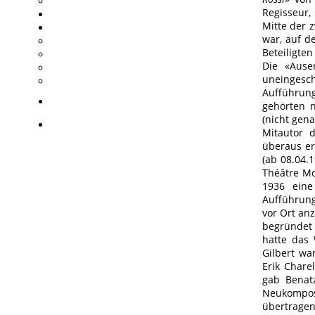
Regisseur,
Mitte der 
war, auf d
Beteiligt
Die «Ause
uneingesch
Aufführun
gehörten n
(nicht gen
Mitautor d
überaus er
(ab 08.04.
Théâtre Mo
1936 eine
Aufführung
vor Ort an
begründet 
hatte das 
Gilbert wa
Erik Chare
gab Benat
Neukomposi
übertrage