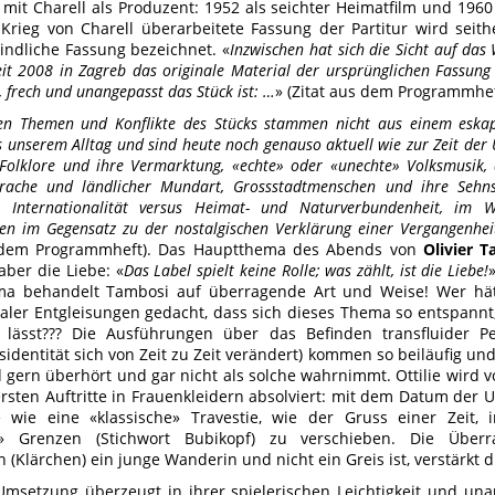
 mit Charell als Produzent: 1952 als seichter Heimatfilm und 1960
rieg von Charell überarbeitete Fassung der Partitur wird seithe
bindliche Fassung bezeichnet. «
Inzwischen hat sich die Sicht auf da
eit 2008 in Zagreb das originale Material der ursprünglichen Fassung
 frech und unangepasst das Stück ist: …
» (Zitat aus dem Programmhef
len Themen und Konflikte des Stücks stammen nicht aus einem eskap
 unserem Alltag und sind heute noch genauso aktuell wie zur Zeit der
Folklore und ihre Vermarktung, «echte» oder «unechte» Volksmusik,
rache und ländlicher Mundart, Grossstadtmenschen und ihre Sehn
, Internationalität versus Heimat- und Naturverbundenheit, im 
ten im Gegensatz zu der nostalgischen Verklärung einer Vergangenheit
s dem Programmheft). Das Hauptthema des Abends von
Olivier 
aber die Liebe: «
Das Label spielt keine Rolle; was zählt, ist die Liebe!
ma behandelt Tambosi auf überragende Art und Weise! Wer hätt
raler Entgleisungen gedacht, dass sich dieses Thema so entspann
 lässt??? Die Ausführungen über das Befinden transfluider P
sidentität sich von Zeit zu Zeit verändert) kommen so beiläufig un
d gern überhört und gar nicht als solche wahrnimmt. Ottilie wir
ersten Auftritte in Frauenkleidern absolviert: mit dem Datum der 
 wie eine «klassische» Travestie, wie der Gruss einer Zeit,
» Grenzen (Stichwort Bubikopf) zu verschieben. Die Überr
(Klärchen) ein junge Wanderin und nicht ein Greis ist, verstärkt 
msetzung überzeugt in ihrer spielerischen Leichtigkeit und un