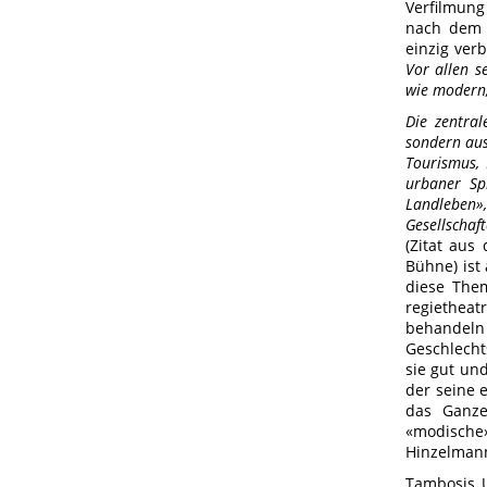
Verfilmung
nach dem K
einzig ver
Vor allen s
wie modern,
Die zentra
sondern aus
Tourismus, 
urbaner Sp
Landleben»
Gesellschaf
(Zitat au
Bühne) ist 
diese The
regietheat
behandeln
Geschlecht
sie gut un
der seine 
das Ganze
«modische
Hinzelmann 
Tambosis U