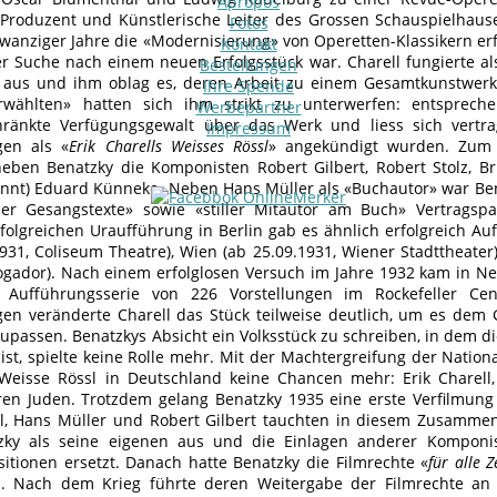
Apropos
 Produzent und Künstlerische Leiter des Grossen Schauspielhauses
Fotos
zwanziger Jahre die «Modernisierung» von Operetten-Klassikern e
Kontakt
er Suche nach einem neuen Erfolgsstück war. Charell fungierte al
Bestellungen
en aus und ihm oblag es, deren Arbeit zu einem Gesamtkunstwe
Ihre Spende
rwählten» hatten sich ihm strikt zu unterwerfen: entsprech
Werbepartner
ränkte Verfügungsgewalt über das Werk und liess sich vertrag
Impressum
gen als «
Erik Charells Weisses Rössl
» angekündigt wurden. Zum 
eben Benatzky die Komponisten Robert Gilbert, Robert Stolz, 
annt) Eduard Künneke. Neben Hans Müller als «Buchautor» war Be
er Gesangstexte» sowie «stiller Mitautor am Buch» Vertragspa
folgreichen Uraufführung in Berlin gab es ähnlich erfolgreich A
1931, Coliseum Theatre), Wien (ab 25.09.1931, Wiener Stadttheater)
gador). Nach einem erfolglosen Versuch im Jahre 1932 kam in N
 Aufführungsserie von 226 Vorstellungen im Rockefeller Cen
en veränderte Charell das Stück teilweise deutlich, um es de
zupassen. Benatzkys Absicht ein Volksstück zu schreiben, in dem 
ist, spielte keine Rolle mehr. Mit der Machtergreifung der Nationa
Weisse Rössl in Deutschland keine Chancen mehr: Erik Charell
ren Juden. Trotzdem gelang Benatzky 1935 eine erste Verfilmun
ll, Hans Müller und Robert Gilbert tauchten in diesem Zusammen
zky als seine eigenen aus und die Einlagen anderer Komponi
tionen ersetzt. Danach hatte Benatzky die Filmrechte «
für alle Z
n. Nach dem Krieg führte deren Weitergabe der Filmrechte an 