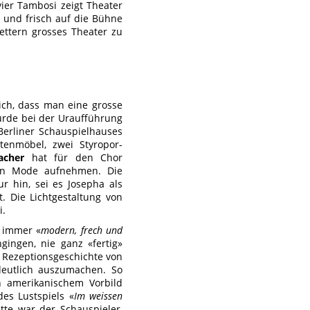
vier Tambosi zeigt Theater
s und frisch auf die Bühne
ettern grosses Theater zu
ich, dass man eine grosse
urde bei der Uraufführung
Berliner Schauspielhauses
tenmöbel, zwei Styropor-
acher
hat für den Chor
chen Mode aufnehmen. Die
r hin, sei es Josepha als
t. Die Lichtgestaltung von
i.
e immer «
modern, frech und
gingen, nie ganz «fertig»
r Rezeptionsgeschichte von
eutlich auszumachen. So
h amerikanischem Vorbild
es Lustspiels «
Im weissen
te war der Schauspieler,