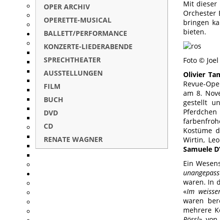
Mit dieser
OPER ARCHIV
Orchester 
OPERETTE-MUSICAL
bringen ka
bieten.
BALLETT/PERFORMANCE
KONZERTE-LIEDERABENDE
SPRECHTHEATER
Foto © Joe
AUSSTELLUNGEN
Olivier Ta
Revue-Oper
FILM
am 8. Nove
BUCH
gestellt 
Pferdchen
DVD
farbenfro
CD
Kostüme de
RENATE WAGNER
Wirtin, Le
Samuele D
Ein Wesens
unangepass
waren. In 
«
Im weisse
waren ber
mehrere Ko
Rössl
» von