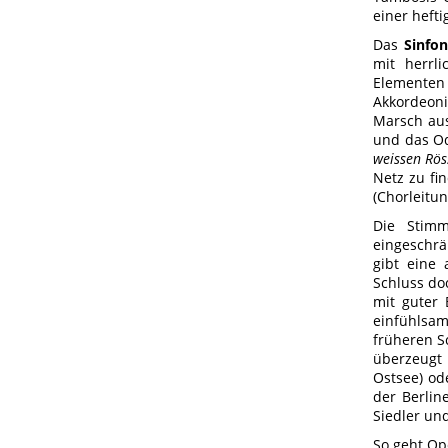
einer hefti
Das
Sinfon
mit herrl
Elementen
Akkordeon
Marsch aus 
und das Od
weissen Rös
Netz zu fi
(Chorleitu
Die Stimm
eingeschrän
gibt eine
Schluss do
mit guter
einfühlsam
früheren S
überzeugt 
Ostsee) ode
der Berlin
Siedler un
So geht Op