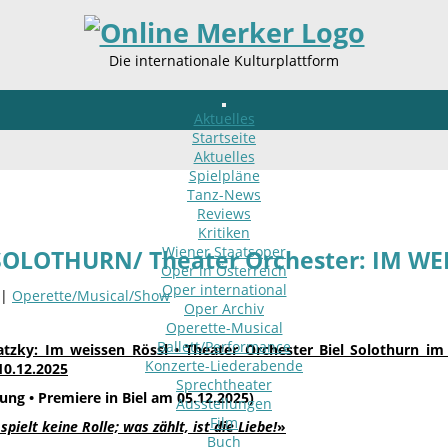
Die internationale Kulturplattform
Aktuelles
Startseite
Aktuelles
Spielpläne
Tanz-News
Reviews
Kritiken
Wiener Staatsoper
SOLOTHURN/ Theater Orchester: IM WE
Oper in Österreich
Oper international
 |
Operette/Musical/Show
Oper Archiv
Operette-Musical
Ballett/Performance
tzky: Im weissen Rössl • Theater Orchester Biel Solothurn im
Konzerte-Liederabende
10.12.2025
Sprechtheater
lung • Premiere in Biel am 05.12.2025)
Ausstellungen
Film
spielt keine Rolle; was zählt, ist die Liebe!
»
Buch