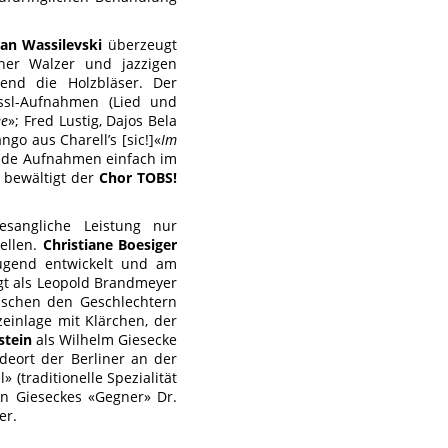
an Wassilevski
überzeugt
ener Walzer und jazzigen
end die Holzbläser. Der
össl-Aufnahmen (Lied und
ee
»; Fred Lustig, Dajos Bela
ango aus Charell’s [sic!]«
Im
beide Aufnahmen einfach im
 bewältigt der
Chor TOBS!
esangliche Leistung nur
tellen.
Christiane Boesiger
eugend entwickelt und am
t als Leopold Brandmeyer
wischen den Geschlechtern
einlage mit Klärchen, der
stein
als Wilhelm Giesecke
adeort der Berliner an der
 (traditionelle Spezialität
on Gieseckes «Gegner» Dr.
er.