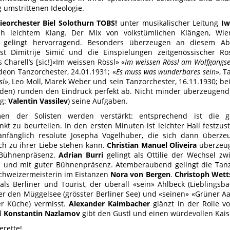
g umstrittenen Ideologie.
ieorchester Biel Solothurn TOBS!
unter musikalischer Leitung
Iw
ich leichtem Klang. Der Mix von volkstümlichen Klängen, Wi
 gelingt hervorragend. Besonders überzeugen an diesem Ab
ist Dimitrije Simić und die Einspielungen zeitgenössischer R
Charell’s [sic!]«Im weissen Rössl» «
Im weissen Rössl am Wolfgangs
eon Tanzorchester, 24.01.1931; «
Es muss was wunderbares sein
», T
sl
», Leo Moll, Marek Weber und sein Tanzorchester, 16.11.1930; 
nden) runden den Eindruck perfekt ab. Nicht minder überzeugend
ng:
Valentin Vassilev
) seine Aufgaben.
en der Solisten werden verstärkt: entsprechend ist die g
kt zu beurteilen. In den ersten Minuten ist leichter Hall festzus
 anfänglich resolute Josepha Vogelhuber, die sich dann überz
ch zu ihrer Liebe stehen kann.
Christian Manuel Oliveira
überzeug
 Bühnenpräsenz.
Adrian Burri
gelingt als Ottilie der Wechsel z
 und mit guter Bühnenpräsenz. Atemberaubend gelingt die Tanz
chweizermeisterin im Eistanzen
Nora von Bergen
.
Christoph Wett
als Berliner und Tourist, der überall «sein» Ahlbeck (Lieblingsb
r den Müggelsee (grösster Berliner See) und «seinen» «Grüner Aal»
er Küche) vermisst.
Alexander Kaimbacher
glänzt in der Rolle v
d
Konstantin Nazlamov
gibt den Gustl und einen würdevollen Kais
erette!