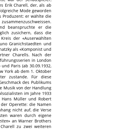
 Erik Charell, der, als ab
rfolgreiche Mode geworden
s Produzent: er wählte die
rk zusammenzuschweissen.
end beanspruchte er die
lich zusichern, dass die
Kreis der «Auserwählten
Bruno Granichstaedten und
natzky als «Komponist und
rtner Charells. Nach der
ufführungsserien in London
 und Paris (ab 30.09.1932,
ew York ab dem 1. Oktober
ter zustande. Für diese
m Geschmack des Publikums
die Musik von der Handlung
lsozialisten im Jahre 1933
, Hans Müller und Robert
g der Operette: die Namen
hang nicht auf, die Verse
sten waren durch eigene
eiten
» an Warner Brothers
Charell zu zwei weiteren