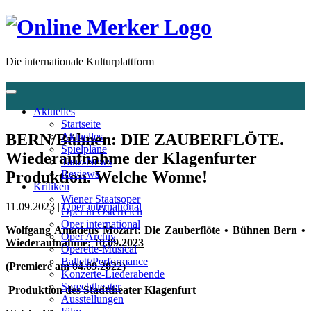
Die internationale Kulturplattform
Aktuelles
Startseite
BERN/Bühnen: DIE ZAUBERFLÖTE.
Aktuelles
Spielpläne
Wiederaufnahme der Klagenfurter
Tanz-News
Produktion. Welche Wonne!
Reviews
Kritiken
Wiener Staatsoper
11.09.2023 |
Oper international
Oper in Österreich
Oper international
Wolfgang Amadeus Mozart: Die Zauberflöte • Bühnen Bern •
Oper Archiv
Wiederaufnahme: 10.09.2023
Operette-Musical
Ballett/Performance
(Premiere am 04.09.2022)
Konzerte-Liederabende
Sprechtheater
Produktion des Stadttheater Klagenfurt
Ausstellungen