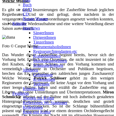
Film
Welche Wonne!
Buch
DVD
Es gibt sie noch, Inszenierungen der Zauberflöte fernab jeglichen
CD
Regietheaters. Und sie sind gefragt, denn nachdem in der
Renate Wagner
vergangenen Saison Zusatzvorstellungen angesetzt werden konnten,
Künstler
sind bereits die Wiederaufnahme und eine weitere Vorstellung dieser
Interviews
Saison ausverkauft.
SängerInnen
DirigentInnen
TänzerInnen
Foto © Caspar Martig
InstrumentalsolistInnen
Regisseure/Intendanten-etc
Das Wunder dieser Zauberflöte beginnt bereits, bevor sich der
KomponistInnen
Vorhang hebt. Endlich eine Ouvertüre, die nicht inszeniert ist (die
MusikpädagogInnen
drei Knaben, die gegen Schluss vor den Vorhang kommen und
SchauspielerInnen
vermeintlich Bekannte in Orchester und Publikum begrüssen,
Jubilaeen
brechen das Eis gegenüber den zahlreichen jungen Zuschauern)!
Geburtstage
Welche Wonne!
Patrick Schlösser
gehört zu den wenigen
In memoriam
Regisseuren der Gegenwart, die keine Angst vor dem Vorhang und
Todestage
einer leeren Bühne haben und erzählt die Zauberflöte eng am
Künstler-Info
Libretto, also ohne Umstellungen und Überinterpretationen.
Miron
Feuilleton
Schmückle
arbeitet auf der Bühne mit hoch ästhetisch gestalteten
Themen zur Kultur
Hintergrund-Prospekten und wenigen, deutlichen und gezielt
Reflexionen Wr. Staatsoper
eingesetzten Versatzstücken. So ist die Schlange bühnenfüllend
Reflexionen
präsent und Papageno wird vor einem dezenten Orchideengeflecht
Reise und Kultur
vorgestellt. Die Königin der Nacht tritt im glitzernden Hosenanzug