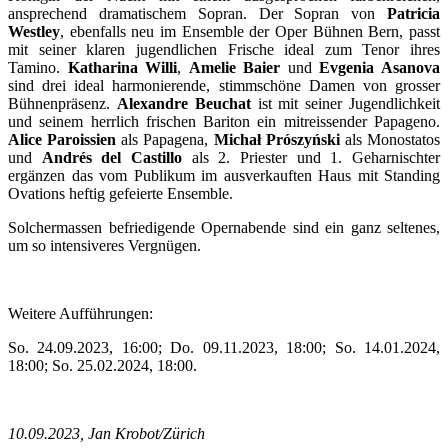
ansprechend dramatischem Sopran. Der Sopran von
Patricia
Westley
, ebenfalls neu im Ensemble der Oper Bühnen Bern, passt
mit seiner klaren jugendlichen Frische ideal zum Tenor ihres
Tamino.
Katharina Willi
,
Amelie Baier
und
Evgenia Asanova
sind drei ideal harmonierende, stimmschöne Damen von grosser
Bühnenpräsenz.
Alexandre Beuchat
ist mit seiner Jugendlichkeit
und seinem herrlich frischen Bariton ein mitreissender Papageno.
Alice Paroissien
als Papagena,
Michał Prószyński
als Monostatos
und
Andrés del Castillo
als 2. Priester und 1. Geharnischter
ergänzen das vom Publikum im ausverkauften Haus mit Standing
Ovations heftig gefeierte Ensemble.
Solchermassen befriedigende Opernabende sind ein ganz seltenes,
um so intensiveres Vergnügen.
Weitere Aufführungen:
So. 24.09.2023, 16:00; Do. 09.11.2023, 18:00; So. 14.01.2024,
18:00; So. 25.02.2024, 18:00.
10.09.2023, Jan Krobot/Zürich