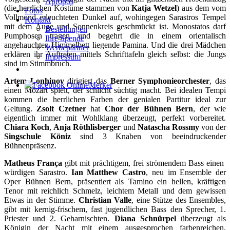
Apropos
(die herrlichen Kostüme stammen von
Katja Wetzel
) aus dem vom
Fotos
Vollmond erleuchteten Dunkel auf, wohingegen Sarastros Tempel
Kontakt
mit dem Auge und Sonnenkreis geschmückt ist. Monostatos darf
Bestellungen
Pumphosen tragen und begehrt die in einem orientalisch
Ihre Spende
angehauchten Himmelbett liegende Pamina. Und die drei Mädchen
Werbepartner
erklären ihr Auftreten mittels Schrifttafeln gleich selbst: die Jungs
Impressum
sind im Stimmbruch.
Artem Lonhinov
dirigiert das
Berner Symphonieorchester
, das
einen Mozart spielt, der schlicht süchtig macht. Bei idealen Tempi
kommen die herrlichen Farben der genialen Partitur ideal zur
Geltung.
Zsolt
Czetner
hat
Chor der Bühnen Bern
, der wie
eigentlich immer mit Wohlklang überzeugt, perfekt vorbereitet.
Chiara Koch
,
Anja Röthlisberger
und
Natascha Rossmy
von der
Singschule Köniz
sind 3 Knaben von beeindruckender
Bühnenpräsenz.
Matheus França
gibt mit prächtigem, frei strömendem Bass einen
würdigen Sarastro.
Ian Matthew Castro
, neu im Ensemble der
Oper Bühnen Bern, präsentiert als Tamino ein hellen, kräftigen
Tenor mit reichlich Schmelz, leichtem Metall und dem gewissen
Etwas in der Stimme.
Christian Valle
, eine Stütze des Ensembles,
gibt mit kernig-frischem, fast jugendlichen Bass den Sprecher, 1.
Priester und 2. Geharnischten.
Diana Schnürpel
überzeugt als
Königin der Nacht mit einem ausgesprochen farbenreichen,