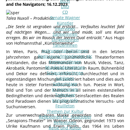
Buch
and the Navigators; 16.12.2023
DVD
CD
Renate Wagner
Talea Nuxoll – Produktion
Künstler
„Die Seele ist vergraben und erstickt… Verfaultes leuchtet fahl
Interviews
auf nächt’gen Wegen…. Und wir sind müde, soll uns Kunst
SängerInnen
erregen. Bis wir im Rausch der leeren Qual entrückt.“
Aus Hugo
DirigentInnen
von Hofmannsthal „Künstlerweihe“
TänzerInnen
InstrumentalsolistInnen
In Wien, Paris, Prag oder Berlin sind in den letzten
Regisseure/Intendanten-etc
Jahrzehnten ganz eigene, ganzheitliche Theaterformen
KomponistInnen
entstanden, die das Miteinander von Musik, Videos, Tanz,
MusikpädagogInnen
Akrobatik, Pantomime, Poesie, Literatur in Raum, Bühnenbild
SchauspielerInnen
und Dekor neu definiert, erforscht, durchleuchtet und in
Jubilaeen
eigenständigen Mischungen zelebriert haben und dies auch
Geburtstage
heute in steter Fortentwicklung noch tun. Poesie in Wort,
In memoriam
Bild und Ton und der Mensch in all seinen existenziellen
Todestage
Bedingtheiten und denkmöglichen Seinsfacetten des Realen
Künstler-Info
und Paradoxen dienen als programmatische Versuchs- und
Feuilleton
Suchuniversen.
Themen zur Kultur
Zur unverwechselbaren Marke geworden sind etwa das
Reflexionen Wr. Staatsoper
„Serapions-Theater“ im Wiener Odeon, gegründet 1973 von
Reflexionen
Ulrike Kaufmann und Erwin Piplits, das 1964 ins Leben
Reise und Kultur