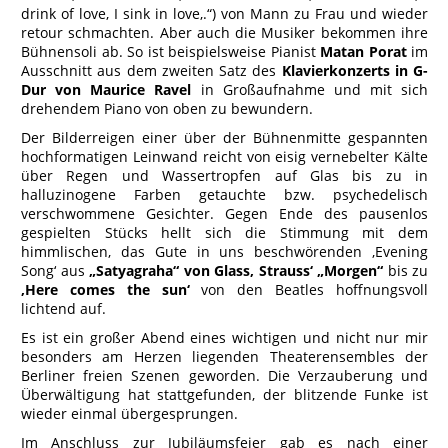
drink of love, I sink in love,.“) von Mann zu Frau und wieder
retour schmachten. Aber auch die Musiker bekommen ihre
Bühnensoli ab. So ist beispielsweise Pianist
Matan Porat
im
Ausschnitt aus dem zweiten Satz des
Klavierkonzerts in G-
Dur von Maurice Ravel
in Großaufnahme und mit sich
drehendem Piano von oben zu bewundern.
Der Bilderreigen einer über der Bühnenmitte gespannten
hochformatigen Leinwand reicht von eisig vernebelter Kälte
über Regen und Wassertropfen auf Glas bis zu in
halluzinogene Farben getauchte bzw. psychedelisch
verschwommene Gesichter. Gegen Ende des pausenlos
gespielten Stücks hellt sich die Stimmung mit dem
himmlischen, das Gute in uns beschwörenden ‚Evening
Song‘ aus
„Satyagraha“ von Glass, Strauss‘ „Morgen“
bis zu
‚Here comes the sun‘
von den Beatles hoffnungsvoll
lichtend auf.
Es ist ein großer Abend eines wichtigen und nicht nur mir
besonders am Herzen liegenden Theaterensembles der
Berliner freien Szenen geworden. Die Verzauberung und
Überwältigung hat stattgefunden, der blitzende Funke ist
wieder einmal übergesprungen.
Im Anschluss zur Jubiläumsfeier gab es nach einer