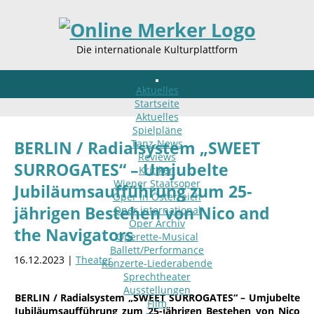
Die internationale Kulturplattform
Aktuelles
Startseite
Aktuelles
Spielpläne
Tanz-News
BERLIN / Radialsystem „SWEET
Reviews
SURROGATES“ – Umjubelte
Kritiken
Wiener Staatsoper
Jubiläumsaufführung zum 25-
Oper in Österreich
jährigen Bestehen von Nico and
Oper international
Oper Archiv
the Navigators
Operette-Musical
Ballett/Performance
16.12.2023 |
Theater
Konzerte-Liederabende
Sprechtheater
Ausstellungen
BERLIN / Radialsystem „SWEET SURROGATES“ – Umjubelte
Film
Jubiläumsaufführung zum 25-jährigen Bestehen von Nico