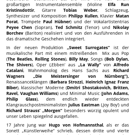
großartigen Instrumentalensemble (Violine
Elfa Run
Kristinsdottir
, Gitarre
Tobias Weber
, Schlagzeug,
Synthesizer und Komposition
Philipp Kullen
, Klavier
Matan
Porat
, Trompete
Paul Hübner
) und der Vokalartistentrias
Peyee Chen
(Sopran),
Ted Schmitz
(Tenor) und
Nikolay
Borchev
(Bariton) realisiert und von den Ausführenden in
das dramatische Geschehen integriert.
In der neuen Produktion
„Sweet Surrogates“
ist der
musikalische Part mit einem mitreißenden Mix aus Pop
(
The Beatles, Rolling Stones
),
Billy May
, Songs
(Bob Dylan,
The Shivers
), Oper (‚Ebben‘ aus
„La Wally“
von
Alfredo
Catalani
, Wahnmonolog des Hans Sachs aus
Richard
Wagners „Die Meistersinger von Nürnberg“),
Renaissanceklängen (
Barbara Strozzi, Heinrich Ignaz Franz
Biber
), klassischer Moderne (
Dmitri Shostakovich, Britten,
Ravel, Vaughan Williams
) und Minimal Music (
John Adams,
Philip Glass
), dem endlich wieder entdeckten
Klangrauschpostminimalisten
Julius Eastman
(‚Joy Boy‘) und
Richard Strauss‘ „Morgen“
besonders würzig opulent und
unser Leben spiegelnd ausgefallen.
17 Jahre jung war
Hugo von Hofmannsthal
, als er das
Sonett „Künstlerweihe“ schrieb, dessen dritte und vierte