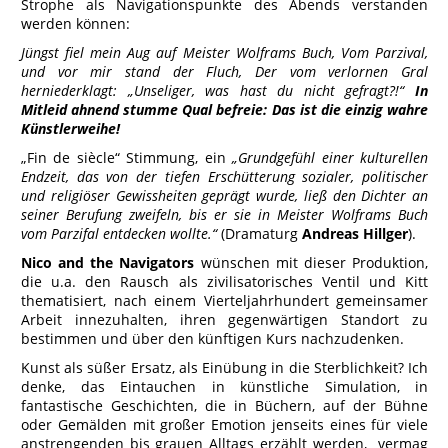
Strophe als Navigationspunkte des Abends verstanden
werden können:
Jüngst fiel mein Aug auf Meister Wolframs Buch, Vom Parzival,
und vor mir stand der Fluch, Der vom verlornen Gral
herniederklagt: „Unseliger, was hast du nicht gefragt?!“
In
Mitleid ahnend stumme Qual befreie: Das ist die einzig wahre
Künstlerweihe!
„Fin de siècle“ Stimmung, ein
„Grundgefühl einer kulturellen
Endzeit, das von der tiefen Erschütterung sozialer, politischer
und religiöser Gewissheiten geprägt wurde, ließ den Dichter an
seiner Berufung zweifeln, bis er sie in Meister Wolframs Buch
vom Parzifal entdecken wollte.“
(Dramaturg
Andreas Hillger
).
Nico and the Navigators
wünschen mit dieser Produktion,
die u.a. den Rausch als zivilisatorisches Ventil und Kitt
thematisiert, nach einem Vierteljahrhundert gemeinsamer
Arbeit innezuhalten, ihren gegenwärtigen Standort zu
bestimmen und über den künftigen Kurs nachzudenken.
Kunst als süßer Ersatz, als Einübung in die Sterblichkeit? Ich
denke, das Eintauchen in künstliche Simulation, in
fantastische Geschichten, die in Büchern, auf der Bühne
oder Gemälden mit großer Emotion jenseits eines für viele
anstrengenden bis grauen Alltags erzählt werden, vermag