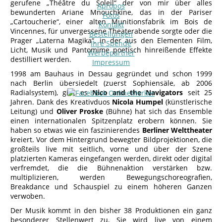
gerufene „Théâtre du Soleil“ der von mir über alles
Apropos
bewunderten Ariane Mnouchkine, das in der Pariser
Fotos
„Cartoucherie“, einer alten Munitionsfabrik im Bois de
Kontakt
Vincennes, für unvergessene Theaterabende sorgte oder die
Bestellungen
Prager „Laterna Magika“, in der aus den Elementen Film,
Ihre Spende
Licht, Musik und Pantomime poetisch hinreißende Effekte
Werbepartner
destilliert werden.
Impressum
1998 am Bauhaus in Dessau gegründet und schon 1999
nach Berlin übersiedelt (zuerst Sophiensäle, ab 2006
Radialsystem), gibt es
Nico and the Navigators
seit 25
Jahren. Dank des Kreativduos
Nicola Humpel
(künstlerische
Leitung) und
Oliver Proske
(Bühne) hat sich das Ensemble
einen internationalen Spitzenplatz erobern können. Sie
haben so etwas wie ein faszinierendes
Berliner Welttheater
kreiert. Vor dem Hintergrund bewegter Bildprojektionen, die
großteils live mit seitlich, vorne und über der Szene
platzierten Kameras eingefangen werden, direkt oder digital
verfremdet, die die Bühnenaktion verstärken bzw.
multiplizieren, werden Bewegungschoreografien,
Breakdance und Schauspiel zu einem höheren Ganzen
verwoben.
Der Musik kommt in den bisher 38 Produktionen ein ganz
besonderer Stellenwert zu, Sie wird live von einem