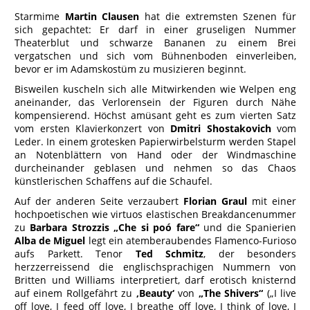
Starmime
Martin Clausen
hat die extremsten Szenen für
sich gepachtet: Er darf in einer gruseligen Nummer
Theaterblut und schwarze Bananen zu einem Brei
vergatschen und sich vom Bühnenboden einverleiben,
bevor er im Adamskostüm zu musizieren beginnt.
Bisweilen kuscheln sich alle Mitwirkenden wie Welpen eng
aneinander, das Verlorensein der Figuren durch Nähe
kompensierend. Höchst amüsant geht es zum vierten Satz
vom ersten Klavierkonzert von
Dmitri Shostakovich
vom
Leder. In einem grotesken Papierwirbelsturm werden Stapel
an Notenblättern von Hand oder der Windmaschine
durcheinander geblasen und nehmen so das Chaos
künstlerischen Schaffens auf die Schaufel.
Auf der anderen Seite verzaubert
Florian Graul
mit einer
hochpoetischen wie virtuos elastischen Breakdancenummer
zu
Barbara Strozzis „Che si poó fare“
und die Spanierien
Alba de Miguel
legt ein atemberaubendes Flamenco-Furioso
aufs Parkett. Tenor
Ted Schmitz
, der besonders
herzzerreissend die englischsprachigen Nummern von
Britten und Williams interpretiert, darf erotisch knisternd
auf einem Rollgefährt zu
‚Beauty‘
von
„The Shivers“
(„I live
off love, I feed off love, I breathe off love, I think of love, I