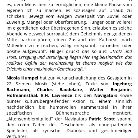
es, dem Menschen zu ermöglichen, eine kleine Pause vom
eigenen Ich zu machen, es sozusagen auf Urlaub zu
schicken. Bewegt vom ewigen Zwiespalt von Zuviel oder
Zuwenig, Mangel oder Überforderung, Hunger oder Völlerei
im eigentlichen oder übertragenen Sinn, erlauben es solche
Abende wie ‚sweet surrogate‘, dem Geheimnis der goldenen
Mitte nachzuspüren, einen Zustand der Katharsis nach
Mitleiden zu erreichen, völlig entspannt, zufrieden oder
positiv aufgewühlt. Hillger drückt das so aus: „
Trotz und
Trost, Erregung und Beruhigung liegen hier eng beieinander, das
radikale Gefühl der Vereinzelung ist ebenso möglich wie das
Erlebnis einer maximalen Gemeinschaft.“
Nicola Humpel
hat zur Veranschaulichung des Gesagten in
22 Szenen Musik (siehe oben), Texte von
Ingeborg
Bachmann, Charles Baudelaire, Walter Benjamin,
Hofmannsthal, E.H. Lawrence
bis den
Navigators
sowie
bunter kulturübergreifender Aktion zu einem sinnlich
nachdenklich bis humorvollen Kammerspiel in ihrer
spezifischen Bühnensprache montiert.
„Altensemblemitglied“ der Navigators
Patric Scott
spannt
den roten Faden des Geschehens als dauerpaffender
Spielleiter, als zynischer Diabolus und geschmeidiger
Verführer.