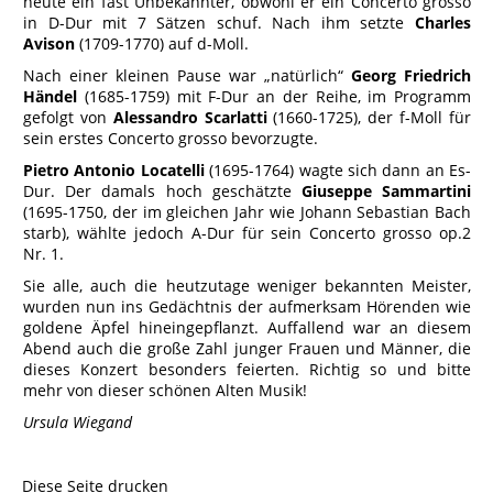
heute ein fast Unbekannter, obwohl er ein Concerto grosso
in D-Dur mit 7 Sätzen schuf. Nach ihm setzte
Charles
Avison
(1709-1770) auf d-Moll.
Nach einer kleinen Pause war „natürlich“
Georg Friedrich
Händel
(1685-1759) mit F-Dur an der Reihe, im Programm
gefolgt von
Alessandro Scarlatti
(1660-1725), der f-Moll für
sein erstes Concerto grosso bevorzugte.
Pietro Antonio Locatelli
(1695-1764) wagte sich dann an Es-
Dur. Der damals hoch geschätzte
Giuseppe Sammartini
(1695-1750, der im gleichen Jahr wie Johann Sebastian Bach
starb), wählte jedoch A-Dur für sein Concerto grosso op.2
Nr. 1.
Sie alle, auch die heutzutage weniger bekannten Meister,
wurden nun ins Gedächtnis der aufmerksam Hörenden wie
goldene Äpfel hineingepflanzt. Auffallend war an diesem
Abend auch die große Zahl junger Frauen und Männer, die
dieses Konzert besonders feierten. Richtig so und bitte
mehr von dieser schönen Alten Musik!
Ursula Wiegand
Diese Seite drucken