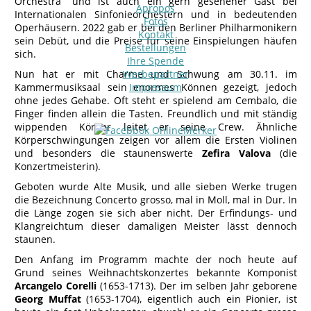
Orchestra“ und ist auch ein gern gesehener Gast bei
Apropos
Internationalen Sinfonieorchestern und in bedeutenden
Fotos
Operhäusern. 2022 gab er bei den Berliner Philharmonikern
Kontakt
sein Debüt, und die Preise für seine Einspielungen häufen
Bestellungen
sich.
Ihre Spende
Nun hat er mit Charme und Schwung am 30.11. im
Werbepartner
Kammermusiksaal sein enormes Können gezeigt, jedoch
Impressum
ohne jedes Gehabe. Oft steht er spielend am Cembalo, die
Finger finden allein die Tasten. Freundlich und mit ständig
wippenden Körper leitet er seine Crew. Ähnliche
Körperschwingungen zeigen vor allem die Ersten Violinen
und besonders die staunenswerte
Zefira Valova
(die
Konzertmeisterin).
Geboten wurde Alte Musik, und alle sieben Werke trugen
die Bezeichnung Concerto grosso, mal in Moll, mal in Dur. In
die Länge zogen sie sich aber nicht. Der Erfindungs- und
Klangreichtum dieser damaligen Meister lässt dennoch
staunen.
Den Anfang im Programm machte der noch heute auf
Grund seines Weihnachtskonzertes bekannte Komponist
Arcangelo Corelli
(1653-1713). Der im selben Jahr geborene
Georg Muffat
(1653-1704), eigentlich auch ein Pionier, ist