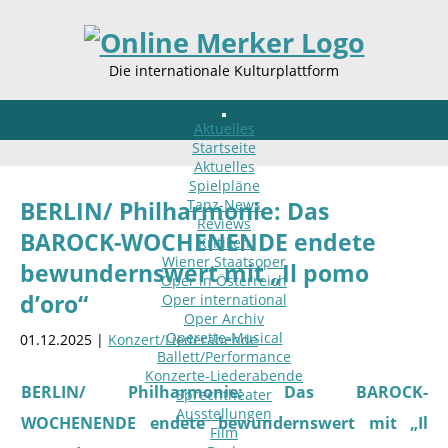
Die internationale Kulturplattform
Aktuelles
Startseite
Aktuelles
Spielpläne
Tanz-News
BERLIN/ Philharmonie: Das
Reviews
BAROCK-WOCHENENDE endete
Kritiken
Wiener Staatsoper
bewundernswert mit „Il pomo
Oper in Österreich
d’oro“
Oper international
Oper Archiv
Operette-Musical
01.12.2025 |
Konzert/Liederabende
Ballett/Performance
Konzerte-Liederabende
BERLIN/ Philharmonie: Das BAROCK-
Sprechtheater
Ausstellungen
WOCHENENDE endete bewundernswert mit „Il
Film