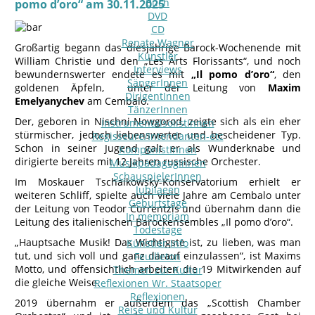
Buch
pomo d’oro“ am 30.11.2025
DVD
CD
Renate Wagner
Großartig begann das diesjährige Barock-Wochenende mit
Künstler
William Christie und den „Les Arts Florissants“, und noch
Interviews
bewundernswerter endete es mit
„Il pomo d’oro“
, den
SängerInnen
goldenen Äpfeln, unter der Leitung von
Maxim
DirigentInnen
Emelyanychev
am Cembalo.
TänzerInnen
Der, geboren in Nischni Nowgorod, zeigte sich als ein eher
InstrumentalsolistInnen
stürmischer, jedoch liebenswerter und bescheidener Typ.
Regisseure/Intendanten-etc
Schon in seiner Jugend galt er als Wunderknabe und
KomponistInnen
dirigierte bereits mit 12 Jahren russische Orchester.
MusikpädagogInnen
SchauspielerInnen
Im Moskauer Tschaikowsky-Konservatorium erhielt er
Jubilaeen
weiteren Schliff, spielte auch viele Jahre am Cembalo unter
Geburtstage
der Leitung von Teodor Currentzis und übernahm dann die
In memoriam
Leitung des italienischen Barockensembles „Il pomo d’oro“.
Todestage
„Hauptsache Musik! Das Wichtigste ist, zu lieben, was man
Künstler-Info
tut, und sich voll und ganz darauf einzulassen“, ist Maxims
Feuilleton
Motto, und offensichtlich arbeiten die 19 Mitwirkenden auf
Themen zur Kultur
die gleiche Weise.
Reflexionen Wr. Staatsoper
Reflexionen
2019 übernahm er außerdem das „Scottish Chamber
Reise und Kultur