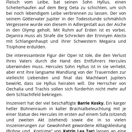
Fleisch vom Leibe, bat seinen Sohn Hyllus, einen
Scheiterhaufen auf dem Berg Oeta zu schichten, um sich
bei noch lebendigem Leibe verbrennen zu lassen. Der von
seinem Göttervater Jupiter in der Todesstunde schmählich
Vergessene wurde von diesem in Adlergestalt aus der Asche
in den Olymp geholt. Mit Ruhm auf Erden ist es vorbei.
Dejanira muss als Strafe die Schrecken der Erinnyen Alecto
mit Schlangenhaupt und ihrer Schwestern Megaira und
Tisiphone erdulden.
Die interessanteste Figur der Oper ist Iole, die den Verlust
ihres Vaters durch die Hand des Entführers Hercules
überwinden muss. Hercules Sohn Hyllus ist in sie verliebt,
aber erst ihre langsame Wandlung von der Trauernden zur
vielleicht Liebenden und final das Machtwort Jupiters
bewirkt, dass sie Hyllus heiraten will. Die Herrscher von
Oechalia und Trachis sollen sich fürderhin nicht mehr auf
dem Schlachtfeld bekriegen.
Inszeniert hat der viel beschäftigte
Barrie Kosky.
Ein karger
heller Bühnenraum in kalter Brachialbeleuchtung mit je
einer Statue des Hercules im ersten auf einem Sofa (sitzend)
und zweiten Akt (stehend) sowie die in so vielen
Inszenierungen zur Gewohnheit gewordene Alltagskleidung
(Bühne und „Kostüme“ von
Katrin Lea Tag)
lassen an eine