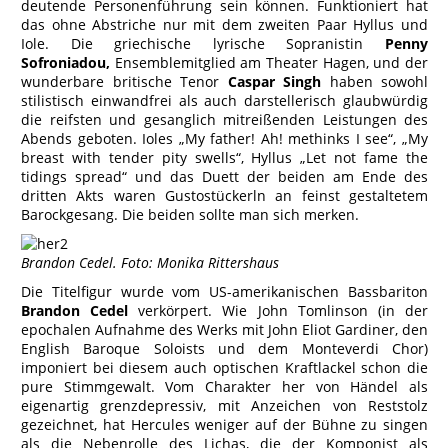
deutende Personenführung sein können. Funktioniert hat
das ohne Abstriche nur mit dem zweiten Paar Hyllus und
Iole. Die griechische lyrische Sopranistin
Penny
Sofroniadou,
Ensemblemitglied am Theater Hagen, und der
wunderbare britische Tenor
Caspar Singh
haben sowohl
stilistisch einwandfrei als auch darstellerisch glaubwürdig
die reifsten und gesanglich mitreißenden Leistungen des
Abends geboten. Ioles „My father! Ah! methinks I see“, „My
breast with tender pity swells“, Hyllus „Let not fame the
tidings spread“ und das Duett der beiden am Ende des
dritten Akts waren Gustostückerln an feinst gestaltetem
Barockgesang. Die beiden sollte man sich merken.
Brandon Cedel. Foto: Monika Rittershaus
Die Titelfigur wurde vom US-amerikanischen Bassbariton
Brandon Cedel
verkörpert. Wie John Tomlinson (in der
epochalen Aufnahme des Werks mit John Eliot Gardiner, den
English Baroque Soloists und dem Monteverdi Chor)
imponiert bei diesem auch optischen Kraftlackel schon die
pure Stimmgewalt. Vom Charakter her von Händel als
eigenartig grenzdepressiv, mit Anzeichen von Reststolz
gezeichnet, hat Hercules weniger auf der Bühne zu singen
als die Nebenrolle des Lichas, die der Komponist als