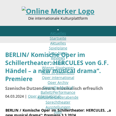
Die internationale Kulturplattform
Aktuelles
Startseite
Aktuelles
Spielpläne
Tanz-News
BERLIN/ Komische Oper im
Reviews
Schillertheater: HERCULES von G.F.
Kritiken
Wiener Staatsoper
Händel – a new musical drama“.
Oper in Österreich
Premiere
Oper international
Oper Archiv
Operette-Musical
Szenische Dutzendware, musikalisch erfreulich
Ballett/Performance
04.03.2024 |
Oper international
Konzerte-Liederabende
Sprechtheater
Ausstellungen
BERLIN / Komische Oper im Schillertheater: HERCULES, „a
Film
new musical drama“; Premiere 3.3.2024