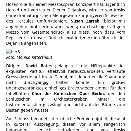
Hosenrolle für einen Mezzosopran konzipiert hat. Eigentlich
Herold und Vertrauter Diener Dejaniras, wird er von Kosky
ohne dramaturgischen Mehrgewinn zur jüngeren Schwester
des Hercules umfunktioniert.
Susan Zarrabi
bleibt mit
angenehm timbrierten, aber wenig durchschlagskräftigem
Mezzo vom Gesamteindruck allzu blass, noch dazu vom
Regisseur zu unverständlich exaltierter Aktion ähnlich der
Dejanira angehalten.
Foto: Monika Rittershaus
Dirigent
David Bates
gelang es, die Höhepunkte der
exquisiten Partitur effektvoll herauszuarbeiten, vertraute
Grosso Modo auf breite Tempi, mit denen er die Spannung
nicht durchgängig halten konnte. Ein großes
uneingeschränktes einhelliges Bravo wieder einmal für den
fabelhaften
Chor der Komischen Oper Berlin,
der den
Schlusschor im Orchestergraben hinter die
Instrumentalisten gezwängt und nicht auf der Bühne zum
Besten geben musste.
Am Schluss beendete der übliche Premierenjubel, diesmal
in kürzerer Ausprägung, diesen vor allem sängerisch
lohnenden, szenisch reduzierten und von Kosky