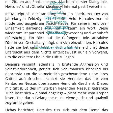
mit Zitaten aus Shakespeares „Macbeth“ (erster Dialog Iole-
Apropos
Hercules) und „Othello“ (‚Jealousy! Infernal pest.‘) versehen.
Fotos
Kontakt
Im Mittelpunkt der Handlung steht ein Ehedrama. Der von
Bestellungen
jahrelangen Feldzügen erschöpfte Held Hercules kommt
Ihre Spende
müde und ausgebrannt nach Hause. Für seine in endloser
Werbepartner
Einsamkeit darbende Frau hat er kaum ein Wort. Diese
Impressum
wiederum ist paranoid hysterisch (geworden) und wahnhaft
eifersüchtig: Ein Blick auf die Gefangene Iole, attraktive
Fürstin von Oechalia, genügt, um sich einzubilden, Hercules
hätte sie betrogen. Was er nicht hat. Vielleicht ist diese
Eifersucht aus dem Nichts unterbewusst nur ein Vorwand,
um die erkaltete Ehe in die Luft zu jagen.
Dejanira versinkt jedenfalls in brütende Aggression und
Selbstverlorenheit, geriert sich von manisch kichernd bis
depressiv. Um die vermeintlich geschwundene Liebe ihres
Gatten aufzufrischen, schickt sie Hercules das ihr vom
Kentauren Nessus überlassene Hemd als Geschenk. Dieses
mit Gift (Blut des im Sterben liegenden Nessus) getränkte
Tuch lässt sich – einmal angelegt – nicht mehr vom Körper
lösen. Der darin Gefangene muss elendiglich und qualvoll
zugrunde gehen.
Lichas berichtet, Hercules riss sich mit dem Hemd das