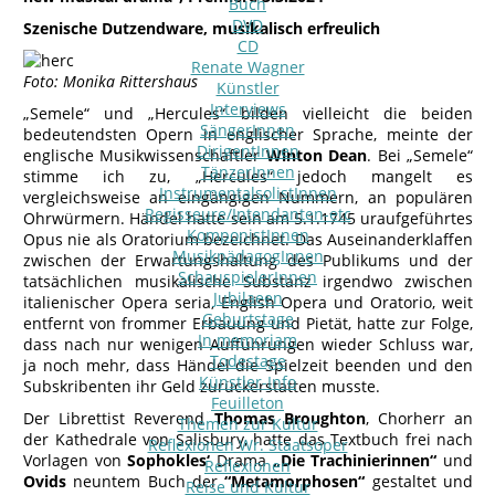
Buch
DVD
Szenische Dutzendware, musikalisch erfreulich
CD
Renate Wagner
Foto: Monika Rittershaus
Künstler
Interviews
„Semele“ und „Hercules“ bilden vielleicht die beiden
SängerInnen
bedeutendsten Opern in englischer Sprache, meinte der
DirigentInnen
englische Musikwissenschaftler
Winton Dean
. Bei „Semele“
TänzerInnen
stimme ich zu, „Hercules“ jedoch mangelt es
InstrumentalsolistInnen
vergleichsweise an eingängigen Nummern, an populären
Regisseure/Intendanten-etc
Ohrwürmern. Händel hatte sein am 5.1.1745 uraufgeführtes
KomponistInnen
Opus nie als Oratorium bezeichnet. Das Auseinanderklaffen
MusikpädagogInnen
zwischen der Erwartungshaltung des Publikums und der
SchauspielerInnen
tatsächlichen musikalische Substanz irgendwo zwischen
Jubilaeen
italienischer Opera seria, English Opera und Oratorio, weit
Geburtstage
entfernt von frommer Erbauung und Pietät, hatte zur Folge,
In memoriam
dass nach nur wenigen Aufführungen wieder Schluss war,
Todestage
ja noch mehr, dass Händel die Spielzeit beenden und den
Künstler-Info
Subskribenten ihr Geld zurückerstatten musste.
Feuilleton
Der Librettist Reverend
Thomas Broughton
, Chorherr an
Themen zur Kultur
der Kathedrale von Salisbury, hatte das Textbuch frei nach
Reflexionen Wr. Staatsoper
Vorlagen von
Sophokles‘
Drama
„Die Trachinierinnen“
und
Reflexionen
Ovids
neuntem Buch der
“Metamorphosen“
gestaltet und
Reise und Kultur