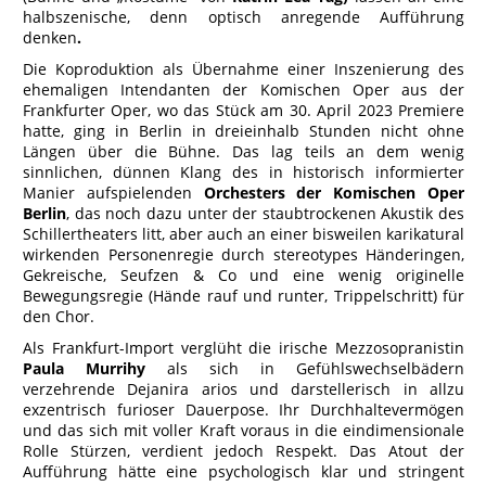
halbszenische, denn optisch anregende Aufführung
denken
.
Die Koproduktion als Übernahme einer Inszenierung des
ehemaligen Intendanten der Komischen Oper aus der
Frankfurter Oper, wo das Stück am 30. April 2023 Premiere
hatte, ging in Berlin in dreieinhalb Stunden nicht ohne
Längen über die Bühne. Das lag teils an dem wenig
sinnlichen, dünnen Klang des in historisch informierter
Manier aufspielenden
Orchesters der Komischen Oper
Berlin
, das noch dazu unter der staubtrockenen Akustik des
Schillertheaters litt, aber auch an einer bisweilen karikatural
wirkenden Personenregie durch stereotypes Händeringen,
Gekreische, Seufzen & Co und eine wenig originelle
Bewegungsregie (Hände rauf und runter, Trippelschritt) für
den Chor.
Als Frankfurt-Import verglüht die irische Mezzosopranistin
Paula Murrihy
als sich in Gefühlswechselbädern
verzehrende Dejanira arios und darstellerisch in allzu
exzentrisch furioser Dauerpose. Ihr Durchhaltevermögen
und das sich mit voller Kraft voraus in die eindimensionale
Rolle Stürzen, verdient jedoch Respekt. Das Atout der
Aufführung hätte eine psychologisch klar und stringent