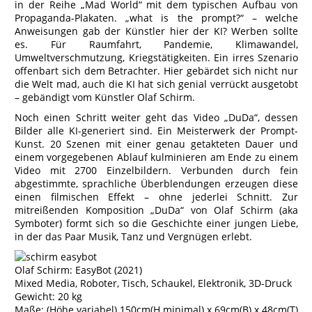
in der Reihe „Mad World“ mit dem typischen Aufbau von
Propaganda-Plakaten. „what is the prompt?“ – welche
Anweisungen gab der Künstler hier der KI? Werben sollte
es. Für Raumfahrt, Pandemie, Klimawandel,
Umweltverschmutzung, Kriegstätigkeiten. Ein irres Szenario
offenbart sich dem Betrachter. Hier gebärdet sich nicht nur
die Welt mad, auch die KI hat sich genial verrückt ausgetobt
– gebändigt vom Künstler Olaf Schirm.
Noch einen Schritt weiter geht das Video „DuDa“, dessen
Bilder alle KI-generiert sind. Ein Meisterwerk der Prompt-
Kunst. 20 Szenen mit einer genau getakteten Dauer und
einem vorgegebenen Ablauf kulminieren am Ende zu einem
Video mit 2700 Einzelbildern. Verbunden durch fein
abgestimmte, sprachliche Überblendungen erzeugen diese
einen filmischen Effekt – ohne jederlei Schnitt. Zur
mitreißenden Komposition „DuDa“ von Olaf Schirm (aka
Symboter) formt sich so die Geschichte einer jungen Liebe,
in der das Paar Musik, Tanz und Vergnügen erlebt.
Olaf Schirm: EasyBot (2021)
Mixed Media, Roboter, Tisch, Schaukel, Elektronik, 3D-Druck
Gewicht: 20 kg
Maße: (Höhe variabel) 150cm(H minimal) x 69cm(B) x 48cm(T)