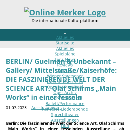
Die internationale Kulturplattform
Aktuelles
Startseite
Aktuelles
Spielpläne
Tanz-News
BERLIN/ Guelman & Unbekannt –
Reviews
Gallery/ Mittelstraße/Kaiserhöfe:
Kritiken
Wiener Staatsoper
DIE FASZINIERENDE WELT DER
Oper in Österreich
SCIENCE ART. Olaf Schirms „Main
Oper international
Oper Archiv
Works“ in einer fesseln
Operette-Musical
Ballett/Performance
01.07.2023 |
Ausstellungen
Konzerte-Liederabende
Sprechtheater
Ausstellungen
Berlin: Die faszinierende Welt der Science Art. Olaf Schirms
Film
„Main Works“ in einer fesselnden Ausstellung – ab