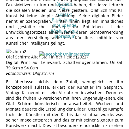
Apropos
Fake-Motiven zu tun und gemein haben, die derzeit durch
Fotos
die sozialen Medien und Netze geistern. Olaf Schirms KI-
Kontakt
Kunst ist keine simple Abbildung. Seine digitalen Bilder
Bestellungen
nennt er Szenografien. Hinter ihnen liegt ein inhaltliches
Ihre Spende
und gestalterisches Konzept, ihr Entstehen ist der
Werbepartner
Entwicklungsprozess einer Szene, deren Sichtbarwerdung
Impressum
aus der Vorstellungswelt des Künstlers mithilfe von
Künstlicher Intelligenz gelingt.
Olaf Schirm: Alter Stall in der Heide (2022)
Digital Print auf Leinwand, Schattenfugenrahmen, Unikat,
79.6cm x 54.6cm
Fotonachweis: Olaf Schirm
Er überlasse nichts dem Zufall, wenngleich er ihn
konzeptionell zulasse, erklärt der Künstler im Gespräch.
Vintage-KI nennt er sein Verfahren inzwischen. Denn es
sind die frühen KI-Versionen mit ihren Ungenauigkeiten, die
Olaf Schirm künstlerisch herausarbeitet. Wochen und
Monate dauerte die Erstellung der Bilder. Unzählige Kämpfe
focht der Künstler mit der KI, bis das sichtbar wurde, was
seiner Imago entsprach und das er mit seiner Signatur zum
Kunstwerk macht. Dies ist besonders eindrücklich zu sehen