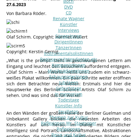
Buch
27.6.2023
DVD
CD
Von Barbara Röder.
Renate Wagner
Künstler
Interviews
SängerInnen
Olaf Schirm. Copyright: Harrriet Wollert
DirigentInnen
TänzerInnen
Copyright: Kerstin Gernig
InstrumentalsolistInnen
Regisseure/Intendanten-etc
„What is the prompt“ steht in geschwungenen Lettern am
KomponistInnen
Eingang und leuchtet den Besuchern auffordernd entgegen.
MusikpädagogInnen
„Olaf Schirm – Main Works“ heißt uns zudem ein schwarz-
SchauspielerInnen
weißes Plakat willkommen. Ein paar Schritte weiter eröffnen
Jubilaeen
sich dem Betrachter neue Welten: Erstmals sind hier die
Geburtstage
Hauptwerke des Berliner Science Artists Olaf Schirm zu
In memoriam
sehen. Und was sind das für Werke!
Todestage
Künstler-Info
Feuilleton
An den Wänden der großen Halle der Berliner Guelman und
Themen zur Kultur
Unbekannt Gallery blicken die neuesten Arbeiten des
Reflexionen Wr. Staatsoper
Künstlers auf uns herab: Im Dialog mit Künstlicher
Reflexionen
Intelligenz sind Portraits, Landschaftsmotive, Abstraktionen
Reise und Kultur
entstanden, die nichts mit den glattpolierten Bildern oder