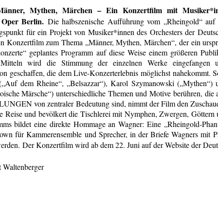
Männer, Mythen, Märchen – Ein Konzertfilm mit Musiker*in
 Oper Berlin.
Die halbszenische Aufführung vom „Rheingold“ auf 
spunkt für ein Projekt von Musiker*innen des Orchesters der Deutsc
en Konzertfilm zum Thema „Männer, Mythen, Märchen“, der ein urspr
ikonzerte“ geplantes Programm auf diese Weise einem größeren Publ
n Mitteln wird die Stimmung der einzelnen Werke eingefangen 
on geschaffen, die dem Live-Konzerterlebnis möglichst nahekommt. 
„Auf dem Rheine“, „Belsazzar“), Karol Szymanowski („Mythen“) 
roische Märsche“) unterschiedliche Themen und Motive berühren, di
NGEN von zentraler Bedeutung sind, nimmt der Film den Zuschauer
e Reise und bevölkert die Tischlerei mit Nymphen, Zwergen, Götter
mms bildet eine direkte Hommage an Wagner: Eine „Rheingold-Phan
own für Kammerensemble und Sprecher, in der Briefe Wagners mit 
erden.
Der Konzertfilm wird ab dem 22. Juni auf der Website der Deut
t Waltenberger