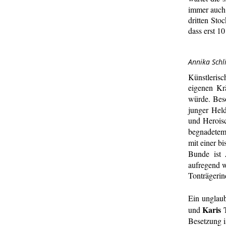
immer auch 
dritten Sto
dass erst 1
Annika Schl
Künstleris
eigenen Kr
würde. Bes
junger Held
und Heroisc
begnadetem
mit einer bi
Bunde ist
aufregend w
Tonträgerin
Ein unglaub
Karis 
und
Besetzung i