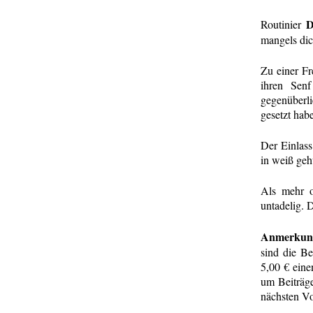
D
Routinier
mangels dic
Zu einer Fr
ihren Sen
gegenüberli
gesetzt hab
Der Einlass
in weiß gehü
Als mehr o
untadelig. 
Anmerkun
sind die Be
5,00 € eine
um Beiträge
n
ächsten Vo