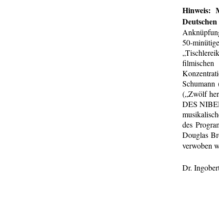
Hinweis: 
Deutschen
Anknüpfung
50-minütig
„Tischlere
filmische
Konzentrati
Schumann (
(„Zwölf he
DES NIBELU
musikalisch
des Progra
Douglas Br
verwoben w
Dr. Ingober