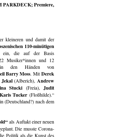
 PARKDECK; Premiere,
er kleineren und damit der
bszenischen 110-minütigen
ein, die auf der Basis
2 Musiker*innen und 12
gt in den Händen von
eil Barry Moss
Derek
. Mit
 Jekal
Andrew
(Alberich),
ina Stucki
Judit
(Freia),
Karis Tucker
(Floßhilde).“
lin (Deutschland?) nach dem
old“
als Auftakt einer neuen
geplant. Die musste Corona-
e Politik als die Kunst des