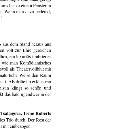
ums bis zu einem Fenster in
arf. Wenn man dazu bedenkt,
!
o aus dem Stand heraus aus
en voll zur Ehre gereichen
lton
, ein luxuriös timbrierter
gt, wie man Komödiantisches
oll als Theatervollblut mit
 natürliche Weise den Raum
haft. Als dritte im exklusiven
istin klingt so schön und
t das bald irgendwer in der
Tsallagova, Irene Roberts
es Trio durch. Der Rest der
l mit einbezogen.