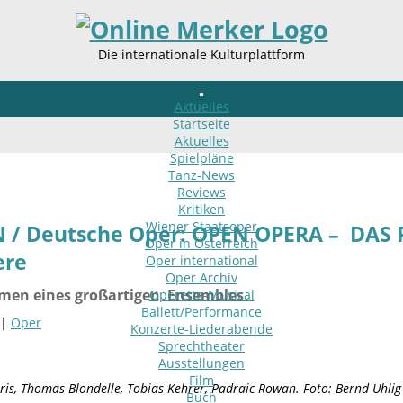
Die internationale Kulturplattform
Aktuelles
Startseite
Aktuelles
Spielpläne
Tanz-News
Reviews
Kritiken
Wiener Staatsoper
N / Deutsche Oper: OPEN OPERA – DA
Oper in Österreich
ere
Oper international
Oper Archiv
men eines großartigen Ensembles
Operette-Musical
Ballett/Performance
 |
Oper
Konzerte-Liederabende
Sprechtheater
Ausstellungen
Film
is, Thomas Blondelle, Tobias Kehrer, Padraic Rowan. Foto: Bernd Uhlig
Buch