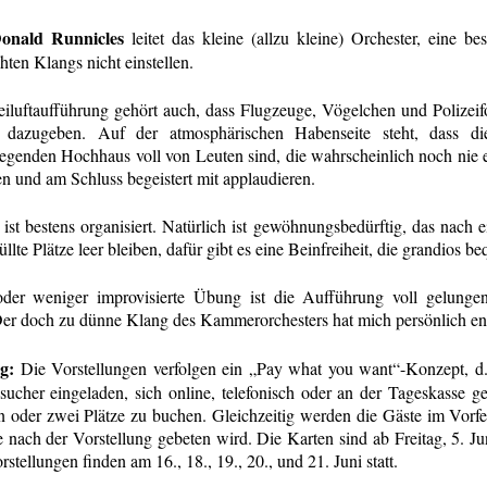
onald Runnicles
leitet das kleine (allzu kleine) Orchester, eine b
hten Klangs nicht einstellen.
eiluftaufführung gehört auch, dass Flugzeuge, Vögelchen und Polizeif
f dazugeben. Auf der atmosphärischen Habenseite steht, dass 
egenden Hochhaus voll von Leuten sind, die wahrscheinlich noch nie 
en und am Schluss begeistert mit applaudieren.
 ist bestens organisiert. Natürlich ist gewöhnungsbedürftig, das nach e
llte Plätze leer bleiben, dafür gibt es eine Beinfreiheit, die grandios be
der weniger improvisierte Übung ist die Aufführung voll gelunge
Der doch zu dünne Klang des Kammerorchesters hat mich persönlich ent
g:
Die Vorstellungen verfolgen ein „Pay what you want“-Konzept, d.
sucher eingeladen, sich online, telefonisch oder an der Tageskasse 
n oder zwei Plätze zu buchen. Gleichzeitig werden die Gäste im Vorfe
 nach der Vorstellung gebeten wird. Die Karten sind ab Freitag, 5. J
rstellungen finden am 16., 18., 19., 20., und 21. Juni statt.