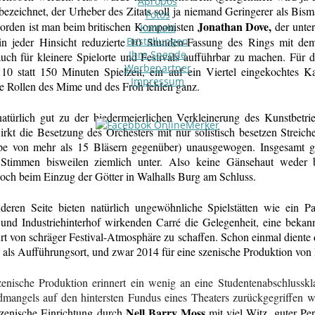
Apropos
ezeichnet, der Urheber des Zitats soll ja niemand Geringerer als Bis
Fotos
Jonathan Dove,
orden ist man beim britischen Komponisten
der unte
Kontakt
in jeder Hinsicht reduzierte 10 Stunden-Fassung des Rings mit dem 
Bestellungen
Ihre Spende
auch für kleinere Spielorte und Festivals aufführbar zu machen. Für 
Werbepartner
0 statt 150 Minuten Spielzeit, ein auf ein Viertel eingekochtes K
Impressum
ie Rollen des Mime und des Froh fehlen ganz.
atürlich gut zu der biedermeierlichen Verkleinerung des Kunstbetrieb
kt die Besetzung des Orchesters mit nur solistisch besetzen Streicher
pe von mehr als 15 Bläsern gegenüber) unausgewogen. Insgesamt ge
Stimmen bisweilen ziemlich unter. Also keine Gänsehaut weder 
ch beim Einzug der Götter in Walhalls Burg am Schluss.
deren Seite bieten natürlich ungewöhnliche Spielstätten wie ein P
und Industriehinterhof wirkenden Carré die Gelegenheit, eine beka
rt von schräger Festival-Atmosphäre zu schaffen. Schon einmal diente
 als Aufführungsort, und zwar 2014 für eine szenische Produktion von 
zenische Produktion erinnert ein wenig an eine Studentenabschlussk
mangels auf den hintersten Fundus eines Theaters zurückgegriffen 
Nell Barry Moss
szenische Einrichtung durch
mit viel Witz, guter Pe