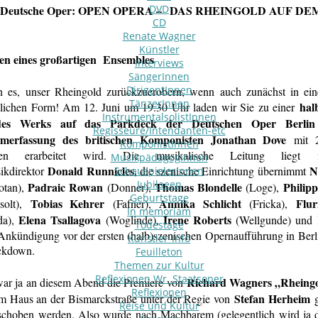
 Deutsche Oper: OPEN OPERA – DAS RHEINGOLD AUF DEM
DVD
CD
Renate Wagner
Künstler
n eines großartigen
Ensembles
Interviews
SängerInnen
DirigentInnen
 es, unser Rheingold zurückzuerobern, wenn auch zunächst in ein
TänzerInnen
hal
glichen Form! Am 12. Juni um 19.30 Uhr laden wir Sie zu einer
InstrumentalsolistInnen
des Werks auf das Parkdeck der Deutschen Oper Berlin
Regisseure/Intendanten-etc
erfassung des britischen Komponisten Jonathan Dove
mit 2
KomponistInnen
nnen erarbeitet wird. Die musikalische Leitung lie
MusikpädagogInnen
Donald Runnicles
N
ikdirektor
, die szenische Einrichtung übernimmt
SchauspielerInnen
Jubilaeen
Padraic Rowan
Thomas Blondelle
Philipp
tan),
(Donner),
(Loge),
Geburtstage
Tobias Kehrer
Annika Schlicht
Flur
solt),
(Fafner),
(Fricka),
In memoriam
Elena Tsallagova
Irene Roberts
da),
(Woglinde),
(Wellgunde) und
Todestage
Ankündigung vor der ersten (halb)szenischen Opernaufführung in Ber
Künstler-Info
ckdown.
Feuilleton
Themen zur Kultur
Reflexionen Wr. Staatsoper
Richard Wagners „Rheing
war ja an diesem Abend die Premiere von
Reflexionen
Stefan Herheim
im Haus an der Bismarckstraße unter der Regie von
Reise und Kultur
schoben werden. Also wurde nach Machbarem (gelegentlich wird ja di