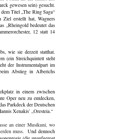
marck gewesen sein) gesucht.
r dem Titel „The Ring Saga“
Ziel erstellt hat, Wagners
das „Rheingold bedeutet das
ammerorchester, 12 statt 14
s, wie sie derzeit statthat.
n (ein Streichquintett steht
ht der Instrumentalpart im
beim Abstieg in Alberichs
arkplatz in einem zwischen
nnte Oper neu zu entdecken,
 das Parkdeck der Deutschen
Iannis Xenakis’ „Oresteia.“
lasse an einer Musikuni, wo
werden muss.
Und dennoch
rsonenregie (die unaufgeregt