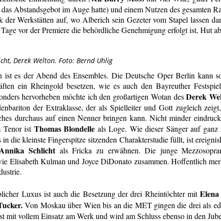
das Abstandsgebot im Auge hatte) und einem Nutzen des gesamten Ra
ck der Werkstätten auf, wo Alberich sein Gezeter vom Stapel lassen d
0 Tage vor der Premiere die behördliche Genehmigung erfolgt ist, Hut ab
icht, Derek Welton. Foto: Bernd Uhlig
ch ist es der Abend des Ensembles. Die Deutsche Oper Berlin kann s
äften ein Rheingold besetzen, wie es auch den Bayreuther Festspiel
Derek We
onders hervorheben möchte ich den großartigen Wotan des
enbariton der Extraklasse, der als Spielleiter und Gott zugleich zei
hes durchaus auf einen Nenner bringen kann. Nicht minder eindrucksv
Thomas Blondelle
 Tenor ist
als Loge. Wie dieser Sänger auf ganz
s in die kleinste Fingerspitze sitzenden Charakterstudie füllt, ist ereignis
Annika Schlicht
als Fricka zu erwähnen. Die junge Mezzosopran
ie Elisabeth Kulman und Joyce DiDonato zusammen. Hoffentlich merk
dustrie.
Elena 
licher Luxus ist auch die Besetzung der drei Rheintöchter mit
Tucker.
Von Moskau über Wien bis an die MET gingen die drei als edl
st mit vollem Einsatz am Werk und wird am Schluss ebenso in den Jube