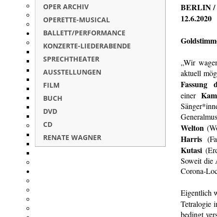
BERLIN /
OPER ARCHIV
12.6.2020
OPERETTE-MUSICAL
BALLETT/PERFORMANCE
Goldstimme
KONZERTE-LIEDERABENDE
SPRECHTHEATER
„Wir wagen
AUSSTELLUNGEN
aktuell mö
Fassung 
FILM
Kamm
einer
BUCH
Sänger*i
DVD
Generalmus
CD
Welton
(Wo
RENATE WAGNER
Harris
(Fa
Kutasi
(Er
Soweit die 
Corona-Lo
Eigentlich 
Tetralogie 
bedingt ver