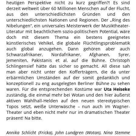
heutigen Perspektive nicht zu kurz gegriffen?! Es sind
derzeit weltweit über 60 Millionen Menschen auf der Flucht,
aus den unterschiedlichsten Gründen und den
unterschiedlichsten Nationen und Regionen. Der „Ring des
Nibelungen“, ein universales Meisterwerk der Musiktheater-
Literatur mit beachtlichem sozio-politischem Potential, wäre
doch mit diesem Thema ein bestens geeignetes
künstlerisches Vehikel, die globale Flüchtlingsproblematik
auch global anzugehen. Dann gehören aber auch
Schwarzafrikaner, Nordafrikaner, Afghanen, Syrer,
Jemeniten, Pakistanis et al. auf die Bühne. Christoph
Schlingensief hätte das sicher so gemacht. All diese sah
man aber nicht unter den Kofferträgern, die da unter
erbärmlichen Umständen auf der somit gedanklich und
konzeptionell zu eng ausgelegten Berliner Bühne zu sehen
waren. Für die entsprechenden Kostüme war
Uta Heiseke
zuständig, die einmal mehr bei Wotan und den hier äußerst
aktiven Wahlhall-Helden auf den neuen stereotypischen
Topos setzt, weiße Unterwäsche – nun auch im Wagner-
Theater und eben nicht mehr nur im dramatischen Theater
präsent! Na bitte.
Annika Schlicht (Fricka), John Lundgren (Wotan), Nina Stemme