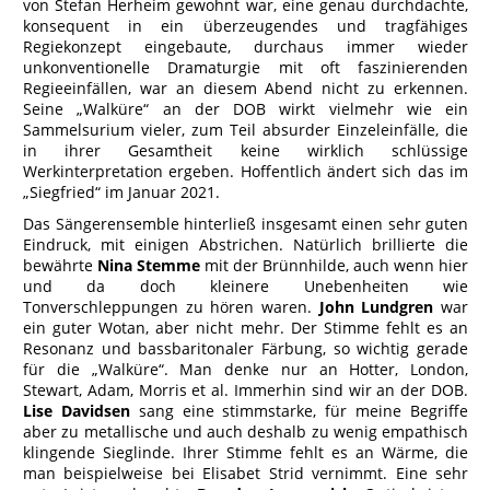
von Stefan Herheim gewohnt war, eine genau durchdachte,
konsequent in ein überzeugendes und tragfähiges
Regiekonzept eingebaute, durchaus immer wieder
unkonventionelle Dramaturgie mit oft faszinierenden
Regieeinfällen, war an diesem Abend nicht zu erkennen.
Seine „Walküre“ an der DOB wirkt vielmehr wie ein
Sammelsurium vieler, zum Teil absurder Einzeleinfälle, die
in ihrer Gesamtheit keine wirklich schlüssige
Werkinterpretation ergeben. Hoffentlich ändert sich das im
„Siegfried“ im Januar 2021.
Das Sängerensemble hinterließ insgesamt einen sehr guten
Eindruck, mit einigen Abstrichen. Natürlich brillierte die
bewährte
Nina Stemme
mit der Brünnhilde, auch wenn hier
und da doch kleinere Unebenheiten wie
Tonverschleppungen zu hören waren.
John Lundgren
war
ein guter Wotan, aber nicht mehr. Der Stimme fehlt es an
Resonanz und bassbaritonaler Färbung, so wichtig gerade
für die „Walküre“. Man denke nur an Hotter, London,
Stewart, Adam, Morris et al. Immerhin sind wir an der DOB.
Lise Davidsen
sang eine stimmstarke, für meine Begriffe
aber zu metallische und auch deshalb zu wenig empathisch
klingende Sieglinde. Ihrer Stimme fehlt es an Wärme, die
man beispielweise bei Elisabet Strid vernimmt. Eine sehr