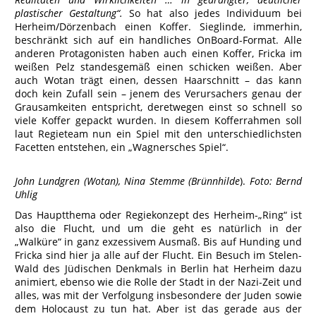
plastischer Gestaltung“.
So hat also jedes Individuum bei
Herheim/Dörzenbach einen Koffer. Sieglinde, immerhin,
beschränkt sich auf ein handliches OnBoard-Format. Alle
anderen Protagonisten haben auch einen Koffer, Fricka im
weißen Pelz standesgemäß einen schicken weißen. Aber
auch Wotan trägt einen, dessen Haarschnitt – das kann
doch kein Zufall sein – jenem des Verursachers genau der
Grausamkeiten entspricht, deretwegen einst so schnell so
viele Koffer gepackt wurden. In diesem Kofferrahmen soll
laut Regieteam nun ein Spiel mit den unterschiedlichsten
Facetten entstehen, ein „Wagnersches Spiel“.
John Lundgren (Wotan), Nina Stemme (Brünnhilde
).
Foto: Bernd
Uhlig
Das Hauptthema oder Regiekonzept des Herheim-„Ring“ ist
also die Flucht, und um die geht es natürlich in der
„Walküre“ in ganz exzessivem Ausmaß. Bis auf Hunding und
Fricka sind hier ja alle auf der Flucht. Ein Besuch im Stelen-
Wald des Jüdischen Denkmals in Berlin hat Herheim dazu
animiert, ebenso wie die Rolle der Stadt in der Nazi-Zeit und
alles, was mit der Verfolgung insbesondere der Juden sowie
dem Holocaust zu tun hat. Aber ist das gerade aus der