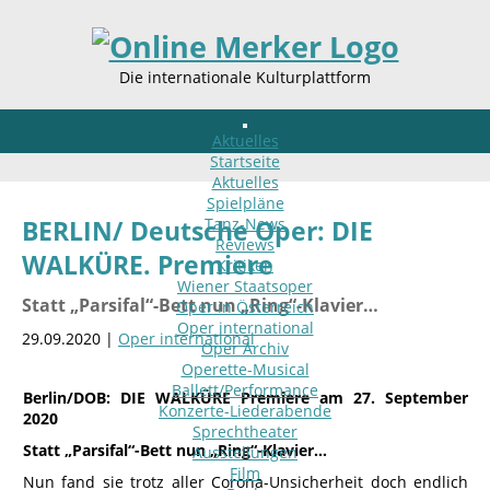
Die internationale Kulturplattform
Aktuelles
Startseite
Aktuelles
Spielpläne
Tanz-News
BERLIN/ Deutsche Oper: DIE
Reviews
WALKÜRE. Premiere
Kritiken
Wiener Staatsoper
Statt „Parsifal“-Bett nun „Ring“-Klavier…
Oper in Österreich
Oper international
29.09.2020 |
Oper international
Oper Archiv
Operette-Musical
Ballett/Performance
Berlin/DOB: DIE WALKÜRE Premiere am 27. September
Konzerte-Liederabende
2020
Sprechtheater
Statt „Parsifal“-Bett nun „Ring“-Klavier…
Ausstellungen
Film
Nun fand sie trotz aller Corona-Unsicherheit doch endlich