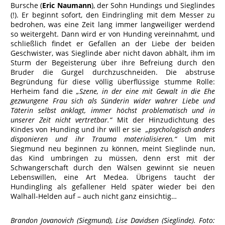
Bursche (
Eric Naumann
), der Sohn Hundings und Sieglindes
(!). Er beginnt sofort, den Eindringling mit dem Messer zu
bedrohen, was eine Zeit lang immer langweiliger werdend
so weitergeht. Dann wird er von Hunding vereinnahmt, und
schließlich findet er Gefallen an der Liebe der beiden
Geschwister, was Sieglinde aber nicht davon abhält, ihm im
Sturm der Begeisterung über ihre Befreiung durch den
Bruder die Gurgel durchzuschneiden. Die abstruse
Begründung für diese völlig überflüssige stumme Rolle:
Herheim fand die
„
Szene, in der eine mit Gewalt in die Ehe
gezwungene Frau sich als Sünderin wider wahrer Liebe und
Täterin selbst anklagt, immer höchst problematisch und in
unserer Zeit nicht vertretbar.“
Mit der Hinzudichtung des
Kindes von Hunding und ihr will er sie
„psychologisch anders
disponieren und ihr Trauma materialisieren.“
Um mit
Siegmund neu beginnen zu können, meint Sieglinde nun,
das Kind umbringen zu müssen, denn erst mit der
Schwangerschaft durch den Wälsen gewinnt sie neuen
Lebenswillen, eine Art Medea. Übrigens taucht der
Hundingling als gefallener Held später wieder bei den
Walhall-Helden auf – auch nicht ganz einsichtig…
Brandon Jovanovich (Siegmund), Lise Davidsen (Sieglinde). Foto: