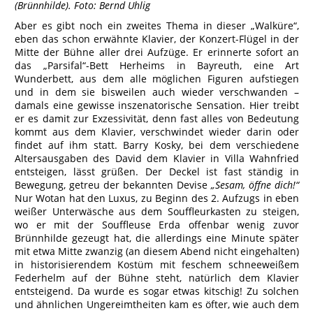
(Brünnhilde). Foto: Bernd Uhlig
Aber es gibt noch ein zweites Thema in dieser „Walküre“,
eben das schon erwähnte Klavier, der Konzert-Flügel in der
Mitte der Bühne aller drei Aufzüge. Er erinnerte sofort an
das „Parsifal“-Bett Herheims in Bayreuth, eine Art
Wunderbett, aus dem alle möglichen Figuren aufstiegen
und in dem sie bisweilen auch wieder verschwanden –
damals eine gewisse inszenatorische Sensation. Hier treibt
er es damit zur Exzessivität, denn fast alles von Bedeutung
kommt aus dem Klavier, verschwindet wieder darin oder
findet auf ihm statt. Barry Kosky, bei dem verschiedene
Altersausgaben des David dem Klavier in Villa Wahnfried
entsteigen, lässt grüßen. Der Deckel ist fast ständig in
Bewegung, getreu der bekannten Devise
„Sesam, öffne dich!“
Nur Wotan hat den Luxus, zu Beginn des 2. Aufzugs in eben
weißer Unterwäsche aus dem Souffleurkasten zu steigen,
wo er mit der Souffleuse Erda offenbar wenig zuvor
Brünnhilde gezeugt hat, die allerdings eine Minute später
mit etwa Mitte zwanzig (an diesem Abend nicht eingehalten)
in historisierendem Kostüm mit feschem schneeweißem
Federhelm auf der Bühne steht, natürlich dem Klavier
entsteigend. Da wurde es sogar etwas kitschig! Zu solchen
und ähnlichen Ungereimtheiten kam es öfter, wie auch dem