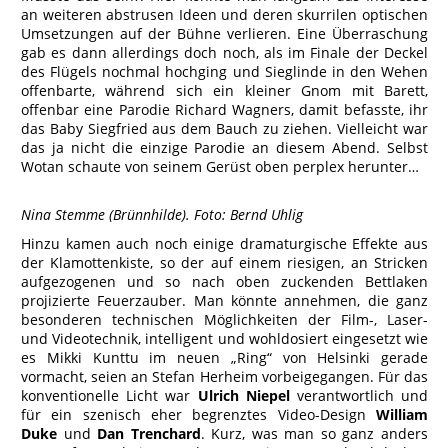
an weiteren abstrusen Ideen und deren skurrilen optischen
Umsetzungen auf der Bühne verlieren. Eine Überraschung
gab es dann allerdings doch noch, als im Finale der Deckel
des Flügels nochmal hochging und Sieglinde in den Wehen
offenbarte, während sich ein kleiner Gnom mit Barett,
offenbar eine Parodie Richard Wagners, damit befasste, ihr
das Baby Siegfried aus dem Bauch zu ziehen. Vielleicht war
das ja nicht die einzige Parodie an diesem Abend. Selbst
Wotan schaute von seinem Gerüst oben perplex herunter…
Nina Stemme (Brünnhilde).
Foto: Bernd Uhlig
Hinzu kamen auch noch einige dramaturgische Effekte aus
der Klamottenkiste, so der auf einem riesigen, an Stricken
aufgezogenen und so nach oben zuckenden Bettlaken
projizierte Feuerzauber. Man könnte annehmen, die ganz
besonderen technischen Möglichkeiten der Film-, Laser-
und Videotechnik, intelligent und wohldosiert eingesetzt wie
es Mikki Kunttu im neuen „Ring“ von Helsinki gerade
vormacht, seien an Stefan Herheim vorbeigegangen. Für das
konventionelle Licht war
Ulrich Niepel
verantwortlich und
für ein szenisch eher begrenztes Video-Design
William
Duke
und
Dan Trenchard
. Kurz, was man so ganz anders