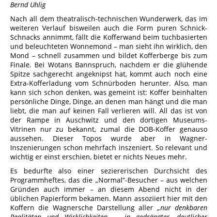
Bernd Uhlig
Nach all dem theatralisch-technischen Wunderwerk, das im
weiteren Verlauf bisweilen auch die Form puren Schnick-
Schnacks annimmt, fällt die Kofferwand beim tuchbasierten
und beleuchteten Wonnemond – man sieht ihn wirklich, den
Mond – schnell zusammen und bildet Kofferberge bis zum
Finale. Bei Wotans Bannspruch, nachdem er die glühende
Spitze sachgerecht angeknipst hat, kommt auch noch eine
Extra-Kofferladung vom Schnürboden herunter. Also, man
kann sich schon denken, was gemeint ist: Koffer beinhalten
persönliche Dinge, Dinge, an denen man hängt und die man
liebt, die man auf keinen Fall verlieren will. All das ist von
der Rampe in Auschwitz und den dortigen Museums-
Vitrinen nur zu bekannt, zumal die DOB-Koffer genauso
aussehen. Dieser Topos wurde aber in Wagner-
Inszenierungen schon mehrfach inszeniert. So relevant und
wichtig er einst erschien, bietet er nichts Neues mehr.
Es bedurfte also einer seziererischen Durchsicht des
Programmheftes, das die „Normal“-Besucher – aus welchen
Gründen auch immer – an diesem Abend nicht in der
üblichen Papierform bekamen. Mann assoziiert hier mit den
Koffern die Wagnersche Darstellung aller
„nur denkbaren
Realitäten und Wirklichkeiten … in gedrängter, deutlicher