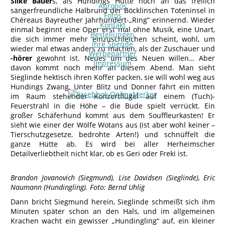
Silke Bauer
s, als Hundings Hütte noch an das freilich
Apropos
sängerfreundliche Halbrund der Böcklinschen Toteninsel in
Fotos
Chéreaus Bayreuther Jahrhundert-„Ring“ erinnernd. Wieder
Kontakt
einmal beginnt eine Oper erst mal ohne Musik, eine Unart,
Bestellungen
die sich immer mehr einzuschleichen scheint, wohl, um
Ihre Spende
wieder mal etwas anders zu machen, als der Zuschauer und
Werbepartner
-hörer
gewohnt ist. Neues um des Neuen willen… Aber
Impressum
davon kommt noch mehr an diesem Abend. Man sieht
Sieglinde hektisch ihren Koffer packen, sie will wohl weg aus
Hundings Zwang. Unter Blitz und Donner fährt ein mitten
im Raum stehender Konzertflügel auf einem (Tuch)-
Feuerstrahl in die Höhe – die Bude spielt verrückt. Ein
großer Schäferhund kommt aus dem Souffleurkasten! Er
sieht wie einer der Wölfe Wotans aus (ist aber wohl keiner –
Tierschutzgesetze, bedrohte Arten!) und schnüffelt die
ganze Hütte ab. Es wird bei aller Herheimscher
Detailverliebtheit nicht klar, ob es Geri oder Freki ist.
Brandon Jovanovich (Siegmund), Lise Davidsen (Sieglinde), Eric
Naumann (Hundingling). Foto: Bernd Uhlig
Dann bricht Siegmund herein, Sieglinde schmeißt sich ihm
Minuten später schon an den Hals, und im allgemeinen
Krachen wacht ein gewisser „Hundingling“ auf, ein kleiner