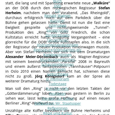
Buch
statt, die lang und mit Spannung erwartete neue
„Walküre“
DVD
an der DOB durch den norwegischen Regisseur
Stefan
CD
Herheim
, nachdem man den Vorabend, „Das Rheingold“,
Renate Wagner
durchaus erfolgreich noch auf dem Parkdeck über die
Künstler
Bühne gehen gelassen hatte. Damit ist nun die fast eine
Interviews
Ewigkeit gespielte und richtungweisende „Tunnel“-
SängerInnen
Produktion des „Ring“ von Götz Friedrich, die schon
DirigentInnen
Kultstatus erreicht hatte, endgültig Vergangenheit – eine
TänzerInnen
glorreiche für die DOB! Große Fußstapfen also, in die sich
InstrumentalsolistInnen
der Regisseur der neuen Produktion hineinwagen musste.
Regisseure/Intendanten-etc
Aber von Stefan Herheim, der sich mit dem Dramaturgen
KomponistInnen
Alexander Meier-Dörzenbach
auch als Wagner-Regisseur
MusikpädagogInnen
mit seinem beeindruckenden „Parsifal“ 2008 in Bayreuth
SchauspielerInnen
und einem äußerst fantasievollen „Tannhäuser“-Potpourri
Jubilaeen
in Oslo 2010 einen Namen gemacht hat, schienen diese
Geburtstage
nicht zu groß.
Jörg Königsdorf
kam an der Spree als
In memoriam
weiterer Dramaturg hinzu.
Todestage
Man soll den „Ring“ ja nicht vor den letzten Takten der
Künstler-Info
„Götterdämmerung“ loben. Aber was gestern in Berlin zu
Feuilleton
sehen war, lässt keine große Hoffnung auf einen neuen
Themen zur Kultur
Berliner „Ring“-Weitwurf zu.
Reflexionen Wr. Staatsoper
Reflexionen
Unzählige alte Koffer bevölkern die Bühne Herheims und
Reise und Kultur