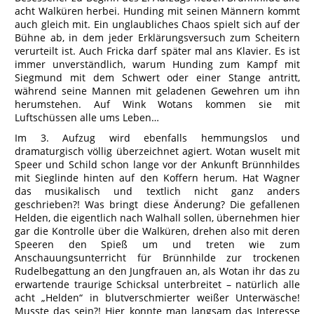
acht Walküren herbei. Hunding mit seinen Männern kommt
auch gleich mit. Ein unglaubliches Chaos spielt sich auf der
Bühne ab, in dem jeder Erklärungsversuch zum Scheitern
verurteilt ist. Auch Fricka darf später mal ans Klavier. Es ist
immer unverständlich, warum Hunding zum Kampf mit
Siegmund mit dem Schwert oder einer Stange antritt,
während seine Mannen mit geladenen Gewehren um ihn
herumstehen. Auf Wink Wotans kommen sie mit
Luftschüssen alle ums Leben…
Im 3. Aufzug wird ebenfalls hemmungslos und
dramaturgisch völlig überzeichnet agiert. Wotan wuselt mit
Speer und Schild schon lange vor der Ankunft Brünnhildes
mit Sieglinde hinten auf den Koffern herum. Hat Wagner
das musikalisch und textlich nicht ganz anders
geschrieben?! Was bringt diese Änderung? Die gefallenen
Helden, die eigentlich nach Walhall sollen, übernehmen hier
gar die Kontrolle über die Walküren, drehen also mit deren
Speeren den Spieß um und treten wie zum
Anschauungsunterricht für Brünnhilde zur trockenen
Rudelbegattung an den Jungfrauen an, als Wotan ihr das zu
erwartende traurige Schicksal unterbreitet – natürlich alle
acht „Helden“ in blutverschmierter weißer Unterwäsche!
Musste das sein?! Hier konnte man langsam das Interesse