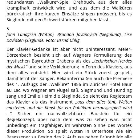
redundanten „Walküre“-Spiel Drehbuch, aus dem alles
krampfhaft entwickelt wird und aus dem die Walküren
bürokratisch ihre kurzen Einsätze singen (müssen), bis es
Sieglinde mit den Schwertstücken mitgehen lässt.
5
John Lundgren (Wotan), Brandon Jovanovich (Siegmund), Lise
Davidsen (Sieglinde. Foto: Bernd Uhlig
Der Klavier-Gedanke ist aber nicht uninteressant. Meier-
Dörzenbach bezieht sich auf Wagners Formulierung des
mystischen Bayreuther Grabens als des
„technischen Herdes
der Musik“
und seine Verkleinerung in Form des Klaviers, aus
dem alles entsteht. Hier wird ein Stück zuerst gespielt,
damit lernt der Sänger. Bekanntermaßen auch die Premiere
des 1. Aufzugs der „Walküre“ 1856 im Züricher Hotel Baur
au Lac, wo Wagner am Flügel saß, Siegmund und Hunding
sang und Emilie Heim die Sieglinde. So sieht das Regieteam
das Klavier als das Instrument,
„aus dem alles tönt, Welten
entstehen und die Kunst für ein Publikum herausgespielt wird
…“.
Sicher ein nachvollziehbarer Baustein für ein
Regiekonzept, aber nach dem, was zu sehen war, nicht
unbedingt ein tragfähiger, im wahrsten Sinne des Wortes
dieser Produktion. So spielt Wotan in Unterhose wie ein
Besessener zu Beginn des 2. Aufzugs neben Brünnhilde alle