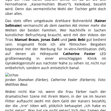
Fernsehserie „Kaisermühlen Blues“?), Keikobad, bezahlt
wird. Denn das vermeintliche Wohl der Tochter geht doch
über alles.
Das stets offen umgebaute drehbare Bühnenbild (
Rainer
Sellmaier
) vermanscht ab dem zweiten Akt immer mehr die
Welten der beiden Familien. Wer Nachhilfe in Sachen
künstlicher Befruchtung braucht, wird mit den Videos der
Trias
Manuel Braun, Jonas Dahl
und
Janic Bebi
gut bedient
sein. Insgesamt finde ich alle filmischen Beigaben
beginnend mit der Werbung für In-vitro-Fertilisation (IVF),
auf denen als Höhepunkt
Catherine Foster
LED
großleinwandig in einer einschlägigen Klinik im
Gynäkologenstuhl aus nächster Nähe zu sehen ist, nicht nur
entbehrlich, sondern auch entsetzlich banal.
Jordan Shanahan (Färber), Catherine Foster (Färberin). Foto:
Matthias Baus
Wobei nicht klar ist, wenn die Frau Färber nach der
dramatischen Szene mit ihrem Mann, in der sie im teuren
Flitter auftaucht (wohl mit dem Geld der Kaisers bezahlt),
der die „Irre“ töten will, plötzlich behauptet „Ich habe es
nicht getan“. Was hat sie nicht getan? Sich den Samen des