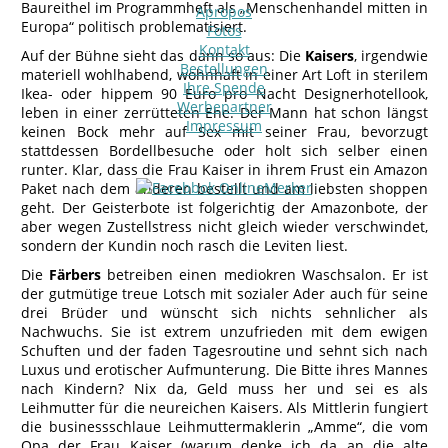
Baureithel im Programmheft als „Menschenhandel mitten in
Apropos
Europa“ politisch problematisiert.
Fotos
Kontakt
Auf der Bühne sieht das dann so aus: Die
Kaisers
, irgendwie
Bestellungen
materiell wohlhabend, wohnhaft in einer Art Loft in sterilem
Ihre Spende
Ikea- oder hippem 90 Euro pro Nacht Designerhotellook,
Werbepartner
leben in einer zerrütteten Ehe. Der Mann hat schon längst
Impressum
keinen Bock mehr auf Sex mit seiner Frau, bevorzugt
stattdessen Bordellbesuche oder holt sich selber einen
runter. Klar, dass die Frau Kaiser in ihrem Frust ein Amazon
Paket nach dem anderen bestellt und am liebsten shoppen
geht. Der Geisterbote ist folgerichtig der Amazonbote, der
aber wegen Zustellstress nicht gleich wieder verschwindet,
sondern der Kundin noch rasch die Leviten liest.
Die
Färbers
betreiben einen mediokren Waschsalon. Er ist
der gutmütige treue Lotsch mit sozialer Ader auch für seine
drei Brüder und wünscht sich nichts sehnlicher als
Nachwuchs. Sie ist extrem unzufrieden mit dem ewigen
Schuften und der faden Tagesroutine und sehnt sich nach
Luxus und erotischer Aufmunterung. Die Bitte ihres Mannes
nach Kindern? Nix da, Geld muss her und sei es als
Leihmutter für die neureichen Kaisers. Als Mittlerin fungiert
die businessschlaue Leihmuttermaklerin „Amme“, die vom
Opa der Frau Kaiser (warum denke ich da an die alte