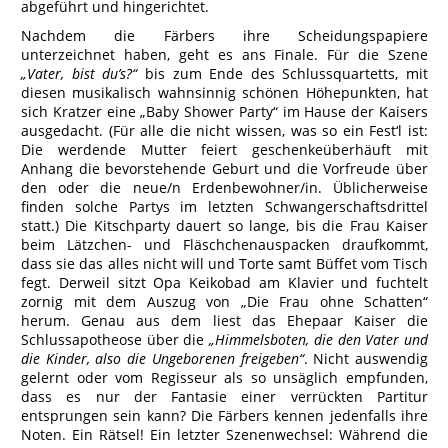
abgeführt und hingerichtet.
Nachdem die Färbers ihre Scheidungspapiere
unterzeichnet haben, geht es ans Finale. Für die Szene
„Vater, bist du’s?“
bis zum Ende des Schlussquartetts, mit
diesen musikalisch wahnsinnig schönen Höhepunkten, hat
sich Kratzer eine „Baby Shower Party“ im Hause der Kaisers
ausgedacht. (Für alle die nicht wissen, was so ein Fest‘l ist:
Die werdende Mutter feiert geschenkeüberhäuft mit
Anhang die bevorstehende Geburt und die Vorfreude über
den oder die neue/n Erdenbewohner/in. Üblicherweise
finden solche Partys im letzten Schwangerschaftsdrittel
statt.) Die Kitschparty dauert so lange, bis die Frau Kaiser
beim Lätzchen- und Fläschchenauspacken draufkommt,
dass sie das alles nicht will und Torte samt Büffet vom Tisch
fegt. Derweil sitzt Opa Keikobad am Klavier und fuchtelt
zornig mit dem Auszug von „Die Frau ohne Schatten“
herum. Genau aus dem liest das Ehepaar Kaiser die
Schlussapotheose über die
„Himmelsboten, die den Vater und
die Kinder, also die Ungeborenen freigeben“
. Nicht auswendig
gelernt oder vom Regisseur als so unsäglich empfunden,
dass es nur der Fantasie einer verrückten Partitur
entsprungen sein kann? Die Färbers kennen jedenfalls ihre
Noten. Ein Rätsel! Ein letzter Szenenwechsel: Während die