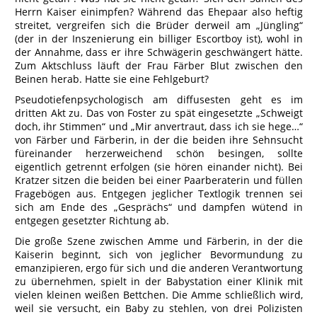
Herrn Kaiser einimpfen? Während das Ehepaar also heftig
streitet, vergreifen sich die Brüder derweil am „Jüngling“
(der in der Inszenierung ein billiger Escortboy ist), wohl in
der Annahme, dass er ihre Schwägerin geschwängert hätte.
Zum Aktschluss läuft der Frau Färber Blut zwischen den
Beinen herab. Hatte sie eine Fehlgeburt?
Pseudotiefenpsychologisch am diffusesten geht es im
dritten Akt zu. Das von Foster zu spät eingesetzte „Schweigt
doch, ihr Stimmen“ und „Mir anvertraut, dass ich sie hege…“
von Färber und Färberin, in der die beiden ihre Sehnsucht
füreinander herzerweichend schön besingen, sollte
eigentlich getrennt erfolgen (sie hören einander nicht). Bei
Kratzer sitzen die beiden bei einer Paarberaterin und füllen
Fragebögen aus. Entgegen jeglicher Textlogik trennen sei
sich am Ende des „Gesprächs“ und dampfen wütend in
entgegen gesetzter Richtung ab.
Die große Szene zwischen Amme und Färberin, in der die
Kaiserin beginnt, sich von jeglicher Bevormundung zu
emanzipieren, ergo für sich und die anderen Verantwortung
zu übernehmen, spielt in der Babystation einer Klinik mit
vielen kleinen weißen Bettchen. Die Amme schließlich wird,
weil sie versucht, ein Baby zu stehlen, von drei Polizisten