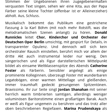
Stimmen der Ungeborenen ihren zugegebenermaßen
verquasten Text singen, sehen wir eine Kita, aus der Papa
Färber seine kleine Tochter (offenbar ist er Alleinerzieher)
abholt. Aus, Schluss.
Musikalisch bekommt das Publikum eine gestrichene
Fassung à la Karl Böhm (mit noch mehr Rotstift, was die
melodramatischen Szenen anlangt) zu hören.
Donald
Runnicles
leitet
Chor, Kinderchor und Orchester der
Deutschen Oper Berlin
umsichtig, mit gespürt für Details, in
transparenter Opulenz. Und dennoch will sich kein
orchestraler Rausch einstellen, berührt mich vor allem der
dritte Akt auch instrumental leider nur wenig. Den
sängerischen und als Figur darstellerischen Mittelpunkt
bildet als einsame Weltklassenspitze des Abends
Catherine
Foster
als Färberin. Sensibler angelegt als einige
prominente Kolleginnen, überzeugt Foster mit wunderbaren
Legatobögen, einer warmen Mittellage und gleißenden,
immer traumhaft gedeckt gesungenen Spitzentönen.
Bravissimo. Ihr zur Seite singt
Jordan Shanahan
mit seiner
herrlich warm timbrierten samtigen, allerdings weniger
voluminösen Baritonstimme einen großartigen Barak. Auch
er weiß als Figur ungemein zu berühren und das trotz aller
oben beschriebenen Regiefaxen.
Marina Prudenskaya
als