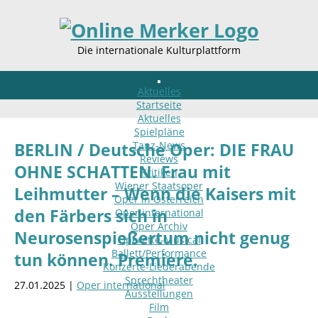
Die internationale Kulturplattform
Aktuelles
Startseite
Aktuelles
Spielpläne
Tanz-News
BERLIN / Deutsche Oper: DIE FRAU
Reviews
OHNE SCHATTEN. Frau mit
Kritiken
Wiener Staatsoper
Leihmutter – Wenn die Kaisers mit
Oper in Österreich
den Färbers sich in
Oper international
Oper Archiv
Neurosenspießertum nicht genug
Operette-Musical
Ballett/Performance
tun können. Premiere.
Konzerte-Liederabende
Sprechtheater
27.01.2025 |
Oper international
Ausstellungen
Film