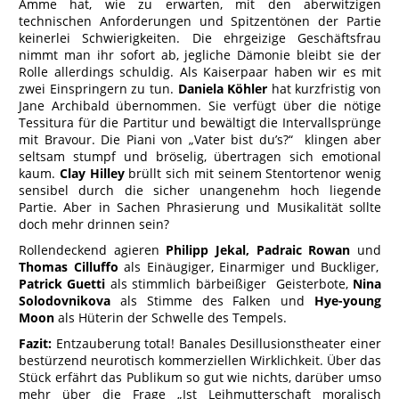
Amme hat, wie zu erwarten, mit den aberwitzigen
technischen Anforderungen und Spitzentönen der Partie
keinerlei Schwierigkeiten. Die ehrgeizige Geschäftsfrau
nimmt man ihr sofort ab, jegliche Dämonie bleibt sie der
Rolle allerdings schuldig. Als Kaiserpaar haben wir es mit
zwei Einspringern zu tun.
Daniela Köhler
hat kurzfristig von
Jane Archibald übernommen. Sie verfügt über die nötige
Tessitura für die Partitur und bewältigt die Intervallsprünge
mit Bravour. Die Piani von „Vater bist du’s?“ klingen aber
seltsam stumpf und bröselig, übertragen sich emotional
kaum.
Clay Hilley
brüllt sich mit seinem Stentortenor wenig
sensibel durch die sicher unangenehm hoch liegende
Partie. Aber in Sachen Phrasierung und Musikalität sollte
doch mehr drinnen sein?
Rollendeckend agieren
Philipp Jekal, Padraic Rowan
und
Thomas Cilluffo
als Einäugiger, Einarmiger und Buckliger,
Patrick Guetti
als stimmlich bärbeißiger Geisterbote,
Nina
Solodovnikova
als Stimme des Falken und
Hye-young
Moon
als Hüterin der Schwelle des Tempels.
Fazit:
Entzauberung total! Banales Desillusionstheater einer
bestürzend neurotisch kommerziellen Wirklichkeit. Über das
Stück erfährt das Publikum so gut wie nichts, darüber umso
mehr über die Frage „Ist Leihmutterschaft moralisch