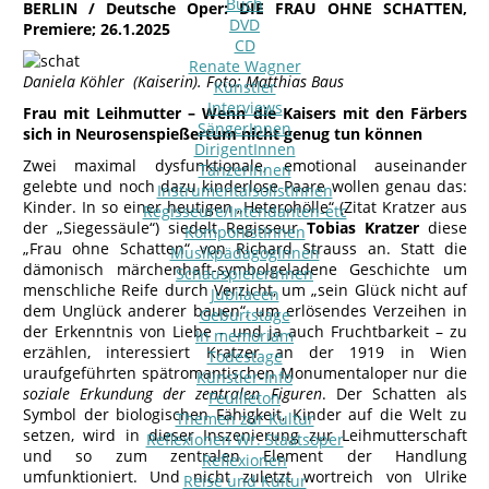
Buch
BERLIN / Deutsche Oper: DIE FRAU OHNE SCHATTEN,
DVD
Premiere; 26.1.2025
CD
Renate Wagner
Daniela Köhler (Kaiserin). Foto: Matthias Baus
Künstler
Interviews
Frau mit Leihmutter – Wenn die Kaisers mit den Färbers
SängerInnen
sich in Neurosenspießertum nicht genug tun können
DirigentInnen
Zwei maximal dysfunktionale, emotional auseinander
TänzerInnen
gelebte und noch dazu kinderlose Paare wollen genau das:
InstrumentalsolistInnen
Kinder. In so einer heutigen „Heterohölle“ (Zitat Kratzer aus
Regisseure/Intendanten-etc
der „Siegessäule“) siedelt Regisseur
Tobias Kratzer
diese
KomponistInnen
„Frau ohne Schatten“ von Richard Strauss an. Statt die
MusikpädagogInnen
dämonisch märchenhaft-symbolgeladene Geschichte um
SchauspielerInnen
menschliche Reife durch Verzicht, um „sein Glück nicht auf
Jubilaeen
dem Unglück anderer bauen“, um erlösendes Verzeihen in
Geburtstage
der Erkenntnis von Liebe – und ja auch Fruchtbarkeit – zu
In memoriam
erzählen, interessiert Kratzer an der 1919 in Wien
Todestage
uraufgeführten spätromantischen Monumentaloper nur die
Künstler-Info
soziale Erkundung der zentralen Figuren
. Der Schatten als
Feuilleton
Symbol der biologischen Fähigkeit, Kinder auf die Welt zu
Themen zur Kultur
setzen, wird in dieser Inszenierung zur Leihmutterschaft
Reflexionen Wr. Staatsoper
und so zum zentralen Element der Handlung
Reflexionen
umfunktioniert. Und nicht zuletzt wortreich von Ulrike
Reise und Kultur