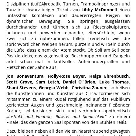
Disziplinen (Luft)Akrobatik, Turnen, Trampolinspringen und
Tanz in schwarz-beigen Trikots von
Libby McDonnell
einen
unfassbar komplexen und dauererregten Reigen an
dynamischer Bewegung. Sie springen ausgelassen
durcheinander und türmen sich zu Riesenskulpturen,
belauern und umwerben einander, eifersüchteln, wenn
zwei sich zu nahekommen, tollen frenetisch wie die
sprichwörtlichen Welpen herum, purzeln und wirbeln durch
die Lüfte, dass einem der Atem stockt. Ob Soli am Seil oder
Pas de deux, das gegenseitige Beschnuppern und Rangeln
artet schon mal in kraftvolles Aufeinanderprallen und
Fletschen der Zähne aus.
Jon Bonaventura, Holly-Rose Boyer, Helga Ehrenbusch,
Scott Grove, Sam Letch, Daniel O´Brien, Luke Thomas,
Shani Stevens, Georgia Webb, Christina Zauner,
so heißen
die Künstlerinnen und Künstler aus Circa, formieren sich
mitsammen zu einem Rudel rotglühend auf das Publikum
gerichteter Augen und geschmeidig ineinander fließender
Körper, solidarisieren sich und verbinden apotheotisch
„Instinkt und Emotion, Raserei und Sinnlichkeit“
zu einem
Finale, das den ganzen Saal spontan von den Stühlen reißt.
Dazu bleiben neben all den vielen haarsträubend gewagten