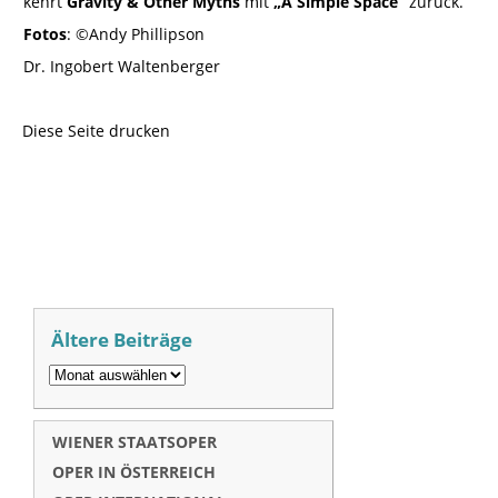
kehrt
Gravity & Other Myths
mit
„A Simple Space“
zurück.
Fotos
: ©Andy Phillipson
Dr. Ingobert Waltenberger
Diese Seite drucken
Ältere Beiträge
WIENER STAATSOPER
OPER IN ÖSTERREICH