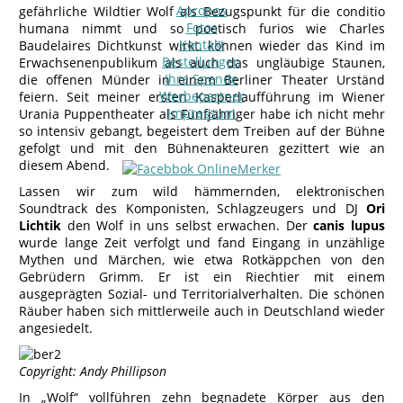
Apropos
gefährliche Wildtier Wolf als Bezugspunkt für die conditio
Fotos
humana nimmt und so poetisch furios wie Charles
Kontakt
Baudelaires Dichtkunst wirkt, können wieder das Kind im
Bestellungen
Erwachsenenpublikum als auch das ungläubige Staunen,
Ihre Spende
die offenen Münder in einem Berliner Theater Urständ
Werbepartner
feiern. Seit meiner ersten Kasperlaufführung im Wiener
Impressum
Urania Puppentheater als Fünfjähriger habe ich nicht mehr
so intensiv gebangt, begeistert dem Treiben auf der Bühne
gefolgt und mit den Bühnenakteuren gezittert wie an
diesem Abend.
Lassen wir zum wild hämmernden, elektronischen
Soundtrack des Komponisten, Schlagzeugers und DJ
Ori
Lichtik
den Wolf in uns selbst erwachen. Der
canis lupus
wurde lange Zeit verfolgt und fand Eingang in unzählige
Mythen und Märchen, wie etwa Rotkäppchen von den
Gebrüdern Grimm. Er ist ein Riechtier mit einem
ausgeprägten Sozial- und Territorialverhalten. Die schönen
Räuber haben sich mittlerweile auch in Deutschland wieder
angesiedelt.
Copyright: Andy Phillipson
In „Wolf“ vollführen zehn begnadete Körper aus den