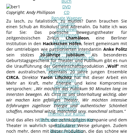
Buch
DVD
Copyright: Andy Phillipson
CD
Renate Wagner
Zu lasch, zu fatalistisch, zu mutlos? Dann brauchen Sie
Künstler
einen Schub an Risikolust und Adrenalin. Da hätte ich was
Interviews
für Sie: Das poetische Bewegungstheater für
SängerInnen
zeitgenössischen Zirkus
Chamäleon
, eine Berliner
DirigentInnen
Institution in den
Hackeschen Höfen
, feiert gemeinsam mit
TänzerInnen
der umtriebigen wie passionierten Intendantin
Anke Politz
InstrumentalsolistInnen
sein stolzes
20-jährige Jubiläum
. Als besonderes
Regisseure/Intendanten-etc
Geburtstagsgeschenk für Theater und Publikum gibt es nun
KomponistInnen
die Uraufführung der Gemeinschaftsproduktion „
Wolf“
mit
MusikpädagogInnen
dem australischen, ebenfalls 20 Jahre jungen Ensemble
SchauspielerInnen
CIRCA
. Direktor
Yaron Lifschitz
hat mit dieser Arbeit ein
Jubilaeen
Mehr an Kraft, mehr Energie und keine Kompromisse
Geburtstage
versprochen:
„Wir möchten das Publikum 90 Minuten lang im
In memoriam
Innersten bewegen. Als Circa ist uns Unterhaltung wichtig, aber
Todestage
wir machen kein gefälliges Theater. Wir möchten intensive
Künstler-Info
Erfahrungen zügelloser Energie und authentischer Schönheit
Feuilleton
schaffen, manchmal witzig, manchmal sexy, manchmal seltsam.“
Themen zur Kultur
Reflexionen Wr. Staatsoper
Und das alles ist ihm, der zehnköpfigen Kompanie und dem
Reflexionen
Theater in wahrlich spektakulärer Weise gelungen. Zudem
Reise und Kultur
noch mehr, denn mit dieser Produktion, die das schöne wie