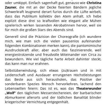
oder umkippt. Einfach sagenhaft gut, genauso wie
Christina
Zauner,
die mit an der Decke fixierten Bändern jegliche
Schwerkraft leugnend derart furios durch die Lüfte wirbelt,
dass das Publikum kollektiv den Atem anhält. Ich hebe
explizit diese drei so kraftvollen wie elegant alle Mühen
spielerisch wirken lassenden Akrobatinnen hervor, weil sie
für mich die großen Stars des Abends sind.
Generell sind die Präzision der Choreografie (ich wundere
mich, wie man sich die vielen pausenlos aufeinander
folgenden Kombinationen merken kann), die pantomimische
Ausdruckskraft aller, aber auch das faszinierende, weil
energiestrotzende und freudvolle Miteinander von Circa zu
bewundern. Wie viel tägliche harte Arbeit dahinter steckt,
das kann man nur erahnen.
Selbstüberwindung, sich etwas (zu)trauen und in mit
Leidenschaft und Ausdauer errungenen Höchstleistungen
das Beste aus sich herausholen, das Positive der
sonderbaren Spezies Mensch hervorkehren, lachend den
Lebenswillen feiern: Das ist es, was das
Theaterwunder
„Wolf“
den täglichen Messerstechereien, der barbarischen
Abmurkserei allerorts und der tödlichen Banalität blinder
kriegerischer Vernichtung entgegenhält.