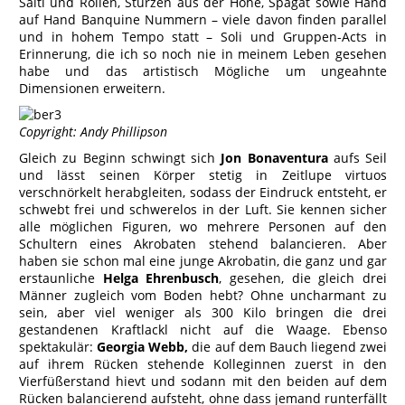
Salti und Rollen, Stürzen aus der Höhe, Spagat sowie Hand
auf Hand Banquine Nummern – viele davon finden parallel
und in hohem Tempo statt – Soli und Gruppen-Acts in
Erinnerung, die ich so noch nie in meinem Leben gesehen
habe und das artistisch Mögliche um ungeahnte
Dimensionen erweitern.
Copyright: Andy Phillipson
Gleich zu Beginn schwingt sich
Jon Bonaventura
aufs Seil
und lässt seinen Körper stetig in Zeitlupe virtuos
verschnörkelt herabgleiten, sodass der Eindruck entsteht, er
schwebt frei und schwerelos in der Luft. Sie kennen sicher
alle möglichen Figuren, wo mehrere Personen auf den
Schultern eines Akrobaten stehend balancieren. Aber
haben sie schon mal eine junge Akrobatin, die ganz und gar
erstaunliche
Helga Ehrenbusch
, gesehen, die gleich drei
Männer zugleich vom Boden hebt? Ohne uncharmant zu
sein, aber viel weniger als 300 Kilo bringen die drei
gestandenen Kraftlackl nicht auf die Waage. Ebenso
spektakulär:
Georgia Webb,
die auf dem Bauch liegend zwei
auf ihrem Rücken stehende Kolleginnen zuerst in den
Vierfüßerstand hievt und sodann mit den beiden auf dem
Rücken balancierend aufsteht, ohne dass jemand runterfällt