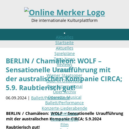
Die internationale Kulturplattform
Aktuelles
Startseite
Aktuelles
Spielpläne
Tanz-News
BERLIN / Chamäleon: WOLF –
Reviews
Sensationelle Uraufführung mit
Kritiken
Wiener Staatsoper
der australischen Kompanie CIRCA;
Oper in Österreich
5.9. Raubtierisch gut!
Oper international
Oper Archiv
Operette-Musical
06.09.2024 |
Ballett/Performance
Ballett/Performance
Konzerte-Liederabende
BERLIN / Chamäleon: WOLF – Sensationelle Uraufführung
Sprechtheater
mit der australischen Kompanie CIRCA; 5.9.2024
Ausstellungen
Film
Raubtierisch gut!