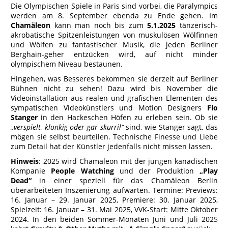
Die Olympischen Spiele in Paris sind vorbei, die Paralympics
werden am 8. September ebenda zu Ende gehen. Im
Chamäleon
kann man noch bis zum
5.1.2025
tänzerisch-
akrobatische Spitzenleistungen von muskulösen Wölfinnen
und Wölfen zu fantastischer Musik, die jeden Berliner
Berghain-geher entzücken wird, auf nicht minder
olympischem Niveau bestaunen.
Hingehen, was Besseres bekommen sie derzeit auf Berliner
Bühnen nicht zu sehen! Dazu wird bis November die
Videoinstallation aus realen und grafischen Elementen des
sympatischen Videokünstlers und Motion Designers
Flo
Stanger
in den Hackeschen Höfen zu erleben sein. Ob sie
„verspielt, klonkig oder gar skurril“
sind, wie Stanger sagt, das
mögen sie selbst beurteilen. Technische Finesse und Liebe
zum Detail hat der Künstler jedenfalls nicht missen lassen.
Hinweis
: 2025 wird Chamäleon mit der jungen kanadischen
Kompanie
People Watching
und der Produktion
„Play
Dead“
in einer speziell für das Chamäleon Berlin
überarbeiteten Inszenierung aufwarten. Termine: Previews:
16. Januar – 29. Januar 2025, Premiere: 30. Januar 2025,
Spielzeit: 16. Januar – 31. Mai 2025, VVK-Start: Mitte Oktober
2024. In den beiden Sommer-Monaten Juni und Juli 2025