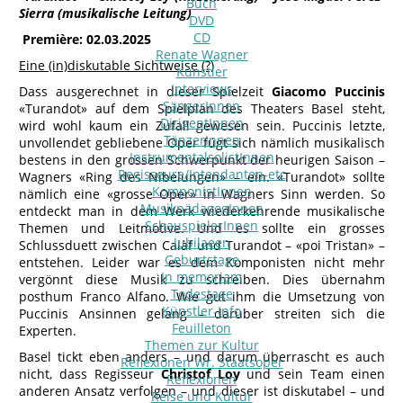
Buch
Sierra (musikalische Leitung)
DVD
CD
Première: 02.03.2025
Renate Wagner
Eine (in)diskutable Sichtweise (?)
Künstler
Interviews
Dass ausgerechnet in dieser Spielzeit
Giacomo Puccinis
SängerInnen
«Turandot» auf dem Spielplan des Theaters Basel steht,
DirigentInnen
wird wohl kaum ein Zufall gewesen sein. Puccinis letzte,
TänzerInnen
unvollendet gebliebene Oper fügt sich nämlich musikalisch
InstrumentalsolistInnen
bestens in den grossen Schwerpunkt der heurigen Saison –
Regisseure/Intendanten-etc
Wagners «Ring des Nibelungen» – ein. «Turandot» sollte
KomponistInnen
nämlich eine «grosse Oper» in Wagners Sinn werden. So
MusikpädagogInnen
entdeckt man in dem Werk wiederkehrende musikalische
SchauspielerInnen
Themen und Leitmotive. Und es sollte ein grosses
Jubilaeen
Schlussduett zwischen Calàf und Turandot – «poi Tristan» –
Geburtstage
entstehen. Leider war es dem Komponisten nicht mehr
In memoriam
vergönnt diese Musik zu schreiben. Dies übernahm
Todestage
posthum Franco Alfano. Wie gut ihm die Umsetzung von
Künstler-Info
Puccinis Ansinnen gelang – darüber streiten sich die
Feuilleton
Experten.
Themen zur Kultur
Basel tickt eben anders – und darum überrascht es auch
Reflexionen Wr. Staatsoper
nicht, dass Regisseur
Christof Loy
und sein Team einen
Reflexionen
anderen Ansatz verfolgen – und dieser ist diskutabel – und
Reise und Kultur