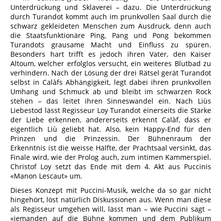
Unterdrückung und Sklaverei – dazu. Die Unterdrückung
durch Turandot kommt auch im prunkvollen Saal durch die
schwarz gekleideten Menschen zum Ausdruck, denn auch
die Staatsfunktionäre Ping, Pang und Pong bekommen
Turandots grausame Macht und Einfluss zu spüren.
Besonders hart trifft es jedoch ihren Vater, den Kaiser
Altoum, welcher erfolglos versucht, ein weiteres Blutbad zu
verhindern. Nach der Lösung der drei Rätsel gerät Turandot
selbst in Calàfs Abhängigkeit, legt dabei ihren prunkvollen
Umhang und Schmuck ab und bleibt im schwarzen Rock
stehen – das leitet ihren Sinneswandel ein. Nach Liùs
Liebestod lässt Regisseur Loy Turandot einerseits die Stärke
der Liebe erkennen, andererseits erkennt Calàf, dass er
eigentlich Liù geliebt hat. Also, kein Happy-End für den
Prinzen und die Prinzessin. Der Bühnenraum der
Erkenntnis ist die weisse Hälfte, der Prachtsaal versinkt, das
Finale wird, wie der Prolog auch, zum intimen Kammerspiel.
Christof Loy setzt das Ende mit dem 4. Akt aus Puccinis
«Manon Lescaut» um.
Dieses Konzept mit Puccini-Musik, welche da so gar nicht
hingehört, löst natürlich Diskussionen aus. Wenn man diese
als Regisseur umgehen will, lässt man – wie Puccini sagt –
«jemanden auf die Bühne kommen und dem Publikum