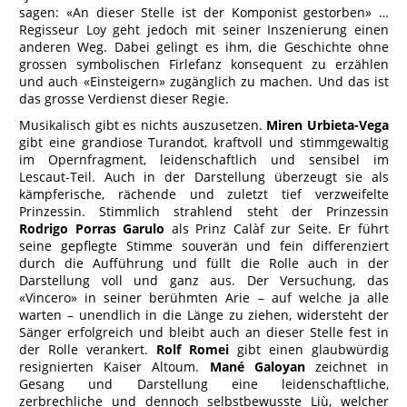
sagen: «An dieser Stelle ist der Komponist gestorben» …
Regisseur Loy geht jedoch mit seiner Inszenierung einen
anderen Weg. Dabei gelingt es ihm, die Geschichte ohne
grossen symbolischen Firlefanz konsequent zu erzählen
und auch «Einsteigern» zugänglich zu machen. Und das ist
das grosse Verdienst dieser Regie.
Musikalisch gibt es nichts auszusetzen.
Miren Urbieta-Vega
gibt eine grandiose Turandot, kraftvoll und stimmgewaltig
im Opernfragment, leidenschaftlich und sensibel im
Lescaut-Teil. Auch in der Darstellung überzeugt sie als
kämpferische, rächende und zuletzt tief verzweifelte
Prinzessin. Stimmlich strahlend steht der Prinzessin
Rodrigo Porras Garulo
als Prinz Calàf zur Seite. Er führt
seine gepflegte Stimme souverän und fein differenziert
durch die Aufführung und füllt die Rolle auch in der
Darstellung voll und ganz aus. Der Versuchung, das
«Vincero» in seiner berühmten Arie – auf welche ja alle
warten – unendlich in die Länge zu ziehen, widersteht der
Sänger erfolgreich und bleibt auch an dieser Stelle fest in
der Rolle verankert.
Rolf Romei
gibt einen glaubwürdig
resignierten Kaiser Altoum.
Mané Galoyan
zeichnet in
Gesang und Darstellung eine leidenschaftliche,
zerbrechliche und dennoch selbstbewusste Liù, welcher