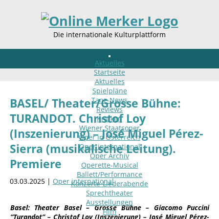
Die internationale Kulturplattform
Aktuelles
Startseite
Aktuelles
Spielpläne
Tanz-News
BASEL/ Theater/Grosse Bühne:
Reviews
TURANDOT. Christof Loy
Kritiken
Wiener Staatsoper
(Inszenierung) – José Miguel Pérez-
Oper in Österreich
Sierra (musikalische Leitung).
Oper international
Oper Archiv
Premiere
Operette-Musical
Ballett/Performance
03.03.2025 |
Oper international
Konzerte-Liederabende
Sprechtheater
Ausstellungen
Basel: Theater Basel – Grosse Bühne – Giacomo Puccini
Film
“Turandot” – Christof Loy (Inszenierung) – José Miguel Pérez-