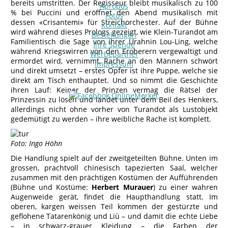
bereits umstritten. Der Regisseur bleibt musikalisch zu 100
Apropos
% bei Puccini und eröffnet den Abend musikalisch mit
Fotos
dessen «Crisantemi» für Streichorchester. Auf der Bühne
Kontakt
wird während dieses Prologs gezeigt, wie Klein-Turandot am
Bestellungen
Familientisch die Sage von ihrer Urahnin Lou-Ling, welche
Ihre Spende
während Kriegswirren von den Eroberern vergewaltigt und
Werbepartner
ermordet wird, vernimmt, Rache an den Männern schwört
Impressum
und direkt umsetzt – erstes Opfer ist ihre Puppe, welche sie
direkt am Tisch enthauptet. Und so nimmt die Geschichte
ihren Lauf: Keiner der Prinzen vermag die Rätsel der
Prinzessin zu lösen und landet unter dem Beil des Henkers,
allerdings nicht ohne vorher von Turandot als Lustobjekt
gedemütigt zu werden – ihre weibliche Rache ist komplett.
Foto: Ingo Höhn
Die Handlung spielt auf der zweitgeteilten Bühne. Unten im
grossen, prachtvoll chinesisch tapezierten Saal, welcher
zusammen mit den prächtigen Kostümen der Aufführenden
(Bühne und Kostüme:
Herbert Murauer
) zu einer wahren
Augenweide gerät, findet die Haupthandlung statt. Im
oberen, kargen weissen Teil kommen der gestürzte und
geflohene Tatarenkönig und Liù – und damit die echte Liebe
– in schwarz-grauer Kleidung – die Farben der