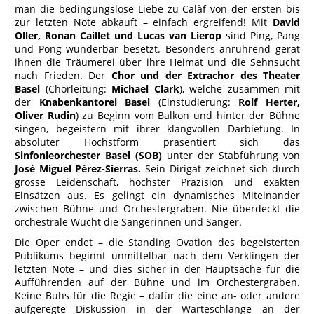
man die bedingungslose Liebe zu Calàf von der ersten bis
zur letzten Note abkauft – einfach ergreifend! Mit
David
Oller, Ronan Caillet und Lucas van Lierop
sind Ping, Pang
und Pong wunderbar besetzt. Besonders anrührend gerät
ihnen die Träumerei über ihre Heimat und die Sehnsucht
nach Frieden. Der
Chor und der Extrachor des Theater
Basel
(Chorleitung:
Michael Clark
), welche zusammen mit
der
Knabenkantorei Basel
(Einstudierung:
Rolf Herter,
Oliver Rudin
) zu Beginn vom Balkon und hinter der Bühne
singen, begeistern mit ihrer klangvollen Darbietung. In
absoluter Höchstform präsentiert sich das
Sinfonieorchester Basel (SOB)
unter der Stabführung von
José Miguel Pérez-Sierras.
Sein Dirigat zeichnet sich durch
grosse Leidenschaft, höchster Präzision und exakten
Einsätzen aus. Es gelingt ein dynamisches Miteinander
zwischen Bühne und Orchestergraben. Nie überdeckt die
orchestrale Wucht die Sängerinnen und Sänger.
Die Oper endet – die Standing Ovation des begeisterten
Publikums beginnt unmittelbar nach dem Verklingen der
letzten Note – und dies sicher in der Hauptsache für die
Aufführenden auf der Bühne und im Orchestergraben.
Keine Buhs für die Regie – dafür die eine an- oder andere
aufgeregte Diskussion in der Warteschlange an der