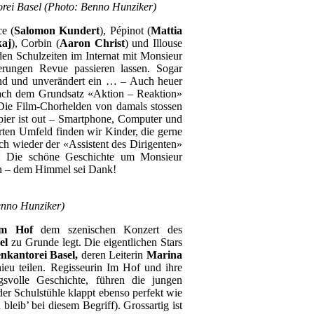
orei Basel (Photo: Benno Hunziker)
ce (
Salomon Kundert
), Pépinot (
Mattia
kaj
), Corbin (
Aaron Christ
) und Illouse
den Schulzeiten im Internat mit Monsieur
erungen Revue passieren lassen. Sogar
hend und unverändert ein … – Auch heuer
t nach dem Grundsatz «Aktion – Reaktion»
 Die Film-Chorhelden von damals stossen
pier ist out – Smartphone, Computer und
rten Umfeld finden wir Kinder, die gerne
ich wieder der «Assistent des Dirigenten»
est: Die schöne Geschichte um Monsieur
ein – dem Himmel sei Dank!
Benno Hunziker)
Im Hof
dem szenischen Konzert des
sel
zu Grunde legt. Die eigentlichen Stars
nkantorei Basel,
deren Leiterin
Marina
eu teilen. Regisseurin Im Hof und ihre
svolle Geschichte, führen die jungen
der Schulstühle klappt ebenso perfekt wie
bleib’ bei diesem Begriff). Grossartig ist