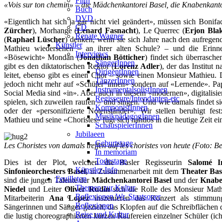
Film
«Vois sur ton chemin» – die Mädchenkantorei Basel, die Knabenkant
Buch
DVD
«Eigentlich hat sich ja gar nicht viel geändert», müssen sich Bonifa
CD
Zürcher
), Morhange (
Lenard Fasnacht
), Le Querrec (
Erjon Bla
Renate Wagner
(
Raphael Lüscher
) denken, wenn sie sich Jahre nach den aufregen
Künstler
Mathieu wiedersehen – an ihrer alten Schule? – und die Erinn
Interviews
«Bösewicht» Mondän (
Jonathan Bötticher
) findet sich überrasc
SängerInnen
gibt es den diktatorischen Rektor (
Lorenz Adler
), der das Institu
DirigentInnen
leitet, ebenso gibt es einen Chor – sowie einen Monsieur Mathieu.
TänzerInnen
jedoch nicht mehr auf «Schüler*innen» sondern auf «Lernende». Pa
InstrumentalsolistInnen
Social Media sind «in». Aber auch in diesem «modernen», digitalisie
Regisseure/Intendanten-etc
spielen, sich zuweilen raufen – und singen. Und wie damals findet s
KomponistInnen
oder der «personifizierte Notenständer». Wir stellen beruhigt f
MusikpädagogInnen
Mathieu und seine «Choristes» fügt sich nahtlos in die heutige Zeit 
SchauspielerInnen
Jubilaeen
Geburtstage
Les Choristes von damals treffen auf les choristes von heute (Foto: 
In memoriam
Todestage
Dies ist der Plot, welchen die Basler Regisseurin
Salomé 
Künstler-Info
Sinfonieorchesters Basel,
in Zusammenarbeit mit dem
Theater Ba
Feuilleton
sind die jungen Talente der
Mädchenkantorei Basel
und der
Knabe
Themen zur Kultur
Niedel
und Leiter
Oliver Rudin
sich die Rolle des Monsieur Mathi
Reflexionen Wr. Staatsoper
Mitarbeiterin
Ana Lopez
inszenieren das Konzert als stimmung
Reflexionen
Sängerinnen und Sänger gezielt; das Klopfen auf die Schreibflächen 
Reise und Kultur
die lustig choreographierten kurzen Raufereien einzelner Schüler (ich 