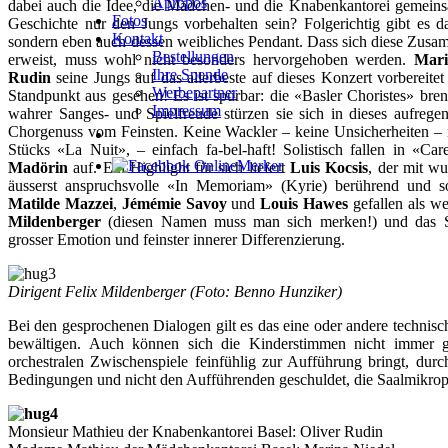
Apropos
dabei auch die Idee, die Mädchen- und die Knabenkantorei gemeinsa
Fotos
Geschichte nur den Jungs vorbehalten sein? Folgerichtig gibt es 
Kontakt
sondern eben auch dessen weibliches Pendant. Dass sich diese Zusa
Bestellungen
erweist, muss wohl nicht besonders hervorgehoben werden.
Mari
Ihre Spende
Rudin
seine Jungs auf das allerbeste auf dieses Konzert vorbereite
Werbepartner
Standpunkt aus gesehen! Es ist spürbar: die «Basler Choristes» bren
Impressum
wahrer Sanges- und Spielfreude stürzen sie sich in dieses aufrege
Chorgenuss vom Feinsten. Keine Wackler – keine Unsicherheiten – n
Stücks «La Nuit», – einfach fa-bel-haft! Solistisch fallen in «Ca
Madörin
auf. Ein Highlight für sich liefert
Luis Kocsis
, der mit w
äusserst anspruchsvolle «In Memoriam» (Kyrie) berührend und s
Matilde
Mazzei
,
Jémémie
Savoy
und
Louis
Hawes
gefallen als we
Mildenberger
(diesen Namen muss man sich merken!) und das S
grosser Emotion und feinster innerer Differenzierung.
Dirigent Felix Mildenberger (Foto: Benno Hunziker)
Bei den gesprochenen Dialogen gilt es das eine oder andere techni
bewältigen. Auch können sich die Kinderstimmen nicht immer g
orchestralen Zwischenspiele feinfühlig zur Aufführung bringt, durc
Bedingungen und nicht den Aufführenden geschuldet, die Saalmikro
Monsieur Mathieu der Knabenkantorei Basel: Oliver Rudin