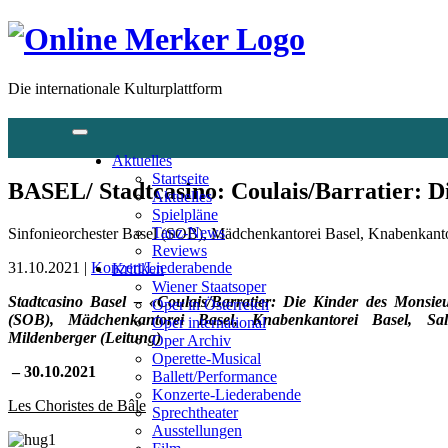
Die internationale Kulturplattform
Aktuelles
Startseite
BASEL/ Stadtcasino: Coulais/Barratier: D
Aktuelles
Spielpläne
Tanz-News
Sinfonieorchester Basel (SOB), Mädchenkantorei Basel, Knabenkantor
Reviews
31.10.2021 |
Konzert/Liederabende
Kritiken
Wiener Staatsoper
Stadtcasino Basel – «Coulais/Barratier: Die Kinder des Monsie
Oper in Österreich
(SOB), Mädchenkantorei Basel, Knabenkantorei Basel, Sa
Oper international
Mildenberger (Leitung)
Oper Archiv
Operette-Musical
– 30.10.2021
Ballett/Performance
Konzerte-Liederabende
Les Choristes de Bâle
Sprechtheater
Ausstellungen