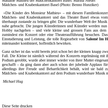
Madame Mathieu der Mädchenkantorei Basel: Marina Niedel
Mädchen- und Knabenkantorei Basel (Photo: Benno Hunziker)
«Die Kinder des Monsieur Mathieu» – mit diesem Familienkonzert 
Mädchen- und Knabenkantorei und das Theater Basel etwas vom 
überhaupt zustande zu bringen gibt: Die wunderbare Welt der Musi
nahe gebracht. Die jungen Künstlerinnen und Künstler werden nun
Hobby nachgehen – und viele kleine und grossen Fans aus dem 
zumindest ein Konzert oder eine Theateraufführung besuchen. Da
Einstudierung und Leistung, die tolle Regiearbeit von
Salomé Im H
miteinander kombiniert, hoffentlich bewirken.
Ganz sicher ist das wohl bereits jetzt schon bei der kleinen knapp zw
Fall. Die Kleine ist nämlich während des Konzerts regelmässig mit 
Podium gerobbt, wurde aber immer wieder von ihrer Mutter eingesamm
geschafft – da ging dann aber auch schon der jubelnde Applaus fü
allerdings ihre Freude und Beharrlichkeit behält, wird sie bal
Mädchen- und Knabenkantorei auf dem Podium wunderbare Musik ma
Michael Hug
Diese Seite drucken