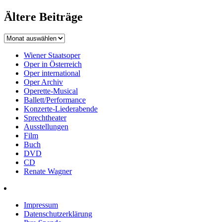
Ältere Beiträge
Wiener Staatsoper
Oper in Österreich
Oper international
Oper Archiv
Operette-Musical
Ballett/Performance
Konzerte-Liederabende
Sprechtheater
Ausstellungen
Film
Buch
DVD
CD
Renate Wagner
Impressum
Datenschutzerklärung