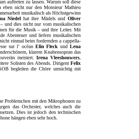
m auftreten zu lassen. Warum soll diese
da eben nicht nur den Monsieur Mathieu
mmenarbeit musikalisch als Höchstgewinn
na Niedel
hat ihre Mädels und
Oliver
t – und dies nicht nur vom musikalischen
nen für die Musik – und ihre Leiter. Mit
nde Abenteuer und liefern musikalischen
icht einmal beim fordernden a cappella-
resse sur l’ océan
Elin Fleck
und
Lena
underschönem, klarem Knabensopran das
ouverän meistert.
Irena
Vleeshouwers
,
itere Solisten des Abends. Dirigent
Felix
OB begleiten die Chöre umsichtig mit
sche Problemchen mit den Mikrophonen zu
egen das Orchester, welches auch die
hsetzen. Dies ist jedoch den technischen
phone hängen eben sehr hoch.