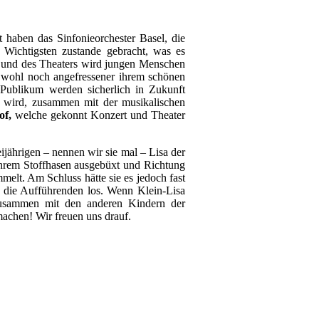
haben das Sinfonieorchester Basel, die
Wichtigsten zustande gebracht, was es
k und des Theaters wird jungen Menschen
 wohl noch angefressener ihrem schönen
Publikum werden sicherlich in Zukunft
s wird, zusammen mit der musikalischen
of,
welche gekonnt Konzert und Theater
eijährigen – nennen wir sie mal – Lisa der
ihrem Stoffhasen ausgebüxt und Richtung
elt. Am Schluss hätte sie es jedoch fast
r die Aufführenden los. Wenn Klein-Lisa
d zusammen mit den anderen Kindern der
chen! Wir freuen uns drauf.