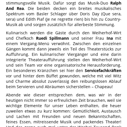
stimmungsvolle Musik. Dafür sorgt das Musik-Duo
Ralph
And Rea
. Die beiden decken ein breites musikalisches
Spektrum vom Basler Schlager über Doris Day (Que sera,
sera) und Edith Piaf (Je ne regrette rien) bis hin zu Country-
Musik ab und sorgen zusätzlich für allerbeste Stimmung.
Kulinarisch werden die Gäste durch den Weiherhof-Wirt
und Chefkoch
Ruedi Spillmann
und seiner Frau
Ina
mit
einem Viergang-Menü verwöhnt. Zwischen den einzelnen
Gängen kommt dann jeweils ein Teil des Theaterstücks zur
Aufführung. Ein kulinarischer Viergänger und eine darin
integrierte Theateraufführung stellen den Weiherhof-Wirt
und sein Team vor eine organisatorische Herausforderung.
Ein besonderes Kränzchen sei hier den
Servicefachkräften
vor und hinter dem Büffet gewunden, welche mit viel Witz
und Charme absolut zuverlässig den reibungslosen Ablauf
beim Servieren und Abräumen sicherstellen – Chapeau!
Abende wie dieser entsprechen dem, was wir in der
heutigen nicht immer so erfreulichen Zeit brauchen, weil sie
wichtige Elemente für unser Leben enthalten, die heuer
zuweilen etwas zu kurz kommen: Gemütlichkeit, Austausch
und Lachen mit Freunden und neuen Bekanntschaften,
feines Essen, mitreissende Musik und packendes Theater!