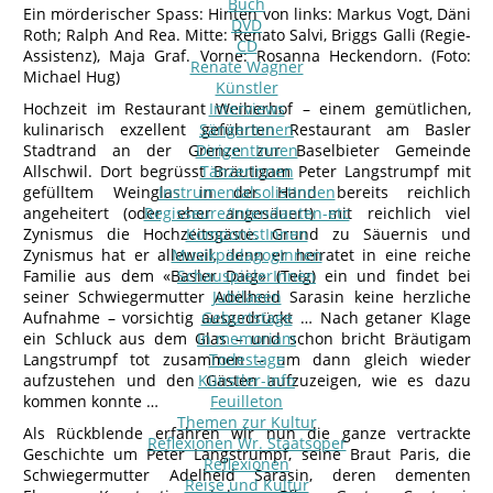
Buch
Ein mörderischer Spass: Hinten von links: Markus Vogt, Däni
DVD
Roth; Ralph And Rea. Mitte: Renato Salvi, Briggs Galli (Regie-
CD
Assistenz), Maja Graf. Vorne: Rosanna Heckendorn. (Foto:
Renate Wagner
Michael Hug)
Künstler
Hochzeit im Restaurant Weiherhof – einem gemütlichen,
Interviews
kulinarisch exzellent geführten Restaurant am Basler
SängerInnen
Stadtrand an der Grenze zur Baselbieter Gemeinde
DirigentInnen
Allschwil. Dort begrüsst Bräutigam Peter Langstrumpf mit
TänzerInnen
gefülltem Weinglas in der Hand bereits reichlich
InstrumentalsolistInnen
angeheitert (oder eher angesäuert) mit reichlich viel
Regisseure/Intendanten-etc
Zynismus die Hochzeitsgäste. Grund zu Säuernis und
KomponistInnen
Zynismus hat er alleweil, denn er heiratet in eine reiche
MusikpädagogInnen
Familie aus dem «Basler Daig» (Teig) ein und findet bei
SchauspielerInnen
seiner Schwiegermutter Adelheid Sarasin keine herzliche
Jubilaeen
Aufnahme – vorsichtig ausgedrückt … Nach getaner Klage
Geburtstage
ein Schluck aus dem Glas – und schon bricht Bräutigam
In memoriam
Langstrumpf tot zusammen – um dann gleich wieder
Todestage
aufzustehen und den Gästen aufzuzeigen, wie es dazu
Künstler-Info
kommen konnte …
Feuilleton
Themen zur Kultur
Als Rückblende erfahren wir nun die ganze vertrackte
Reflexionen Wr. Staatsoper
Geschichte um Peter Langstrumpf, seine Braut Paris, die
Reflexionen
Schwiegermutter Adelheid Sarasin, deren dementen
Reise und Kultur