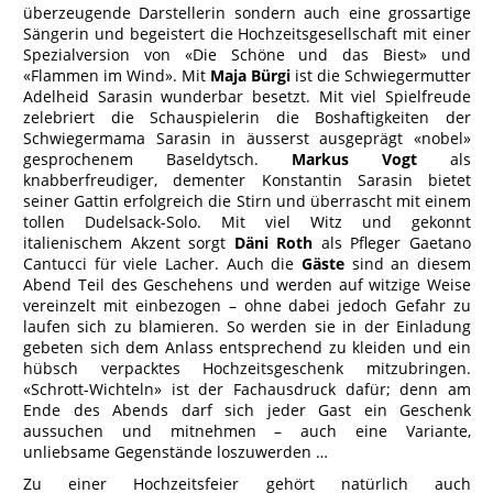
überzeugende Darstellerin sondern auch eine grossartige
Sängerin und begeistert die Hochzeitsgesellschaft mit einer
Spezialversion von «Die Schöne und das Biest» und
«Flammen im Wind». Mit
Maja Bürgi
ist die Schwiegermutter
Adelheid Sarasin wunderbar besetzt. Mit viel Spielfreude
zelebriert die Schauspielerin die Boshaftigkeiten der
Schwiegermama Sarasin in äusserst ausgeprägt «nobel»
gesprochenem Baseldytsch.
Markus Vogt
als
knabberfreudiger, dementer Konstantin Sarasin bietet
seiner Gattin erfolgreich die Stirn und überrascht mit einem
tollen Dudelsack-Solo. Mit viel Witz und gekonnt
italienischem Akzent sorgt
Däni Roth
als Pfleger Gaetano
Cantucci für viele Lacher. Auch die
Gäste
sind an diesem
Abend Teil des Geschehens und werden auf witzige Weise
vereinzelt mit einbezogen – ohne dabei jedoch Gefahr zu
laufen sich zu blamieren. So werden sie in der Einladung
gebeten sich dem Anlass entsprechend zu kleiden und ein
hübsch verpacktes Hochzeitsgeschenk mitzubringen.
«Schrott-Wichteln» ist der Fachausdruck dafür; denn am
Ende des Abends darf sich jeder Gast ein Geschenk
aussuchen und mitnehmen – auch eine Variante,
unliebsame Gegenstände loszuwerden …
Zu einer Hochzeitsfeier gehört natürlich auch