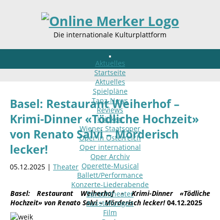
Die internationale Kulturplattform
Aktuelles
Startseite
Aktuelles
Spielpläne
Tanz-News
Basel: Restaurant Weiherhof –
Reviews
Krimi-Dinner «Tödliche Hochzeit»
Kritiken
Wiener Staatsoper
von Renato Salvi – Mörderisch
Oper in Österreich
lecker!
Oper international
Oper Archiv
Operette-Musical
05.12.2025 |
Theater
Ballett/Performance
Konzerte-Liederabende
Basel: Restaurant Weiherhof – Krimi-Dinner «Tödliche
Sprechtheater
Hochzeit» von Renato Salvi – Mörderisch lecker!
04.12.2025
Ausstellungen
Film