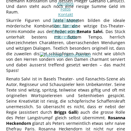
Ehemann Konstantin und dessen Pfleger Gaetano Cantucci.
Apropos
Und dann steht auch noch eine riesige Summe Geld im
Fotos
Raum.
Kontakt
Bestellungen
Skurrile Figuren und viele Moneten bilden die ideale
Ihre Spende
mörderische Kombination für eine witzige Ess-Theater-
Werbepartner
Krimi-Komödie aus der Feder von
Renato Salvi.
Das Stück
Impressum
unterhält bestens mit flottem Tempo, herrlich
überzeichneten Charakteren, überraschenden Wendungen
und witzigen Dialogen. Textlich besonders originell ist, dass
die zuweilen diskret schlüpfrigen Pointen nicht wie üblich
von den Herren sondern von den Damen charmant serviert
und dabei äusserst treffend gesetzt werden – das macht
Spass!
Renato Salvi ist in Basels Theater- und Fasnachts-Szene als
Autor, Regisseur und Schauspieler kein Unbekannter. Seine
Texte sind witzig, spritzig, teilweise etwas giftig und oft mit
originellen Wortspielereien und Seitenhieben gespickt.
Seine Kreativität ist riesig, die schöpferische Schaffenskraft
unermesslich. So überrascht es nicht, dass er nebst der
Regie (assistiert durch
Briggs Galli
) auch die grosse Rolle
des Peter Langstrumpf gleich selbst übernimmt.
Rosanna
Heckendorn
glänzt als Peters vermeintlich etwas sehr naive
Ehefrau Paris. Rosanna Heckendorn ist nicht nur eine