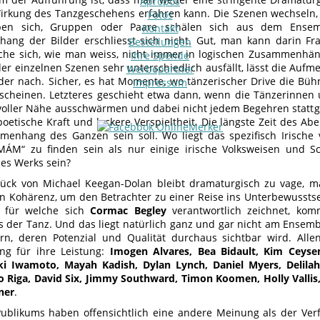
Apropos
irkung des Tanzgeschehens erfahren kann. Die Szenen wechseln, 
Fotos
en sich, Gruppen oder Paare schälen sich aus dem Ensemb
Kontakt
ng der Bilder erschliesst sich nicht. Gut, man kann darin Fr
Bestellungen
che sich, wie man weiss, nicht immer in logischen Zusammenhä
Ihre Spende
der einzelnen Szenen sehr unterschiedlich ausfällt, lässt die Auf
Werbepartner
er nach. Sicher, es hat Momente, wo tänzerischer Drive die Bühn
Impressum
scheinen. Letzteres geschieht etwa dann, wenn die Tänzerinnen
voller Nähe ausschwärmen und dabei nicht jedem Begehren stattge
poetische Kraft und lockere Verspieltheit. Die längste Zeit des Ab
enhang des Ganzen sein soll. Wo liegt das spezifisch Irische 
ÁM“ zu finden sein als nur einige irische Volksweisen und Sc
des Werks sein?
ück von Michael Keegan-Dolan bleibt dramaturgisch zu vage, m
an Kohärenz, um den Betrachter zu einer Reise ins Unterbewussts
 für welche sich
Cormac Begley
verantwortlich zeichnet, kom
s der Tanz. Und das liegt natürlich ganz und gar nicht am Ensem
rn, deren Potenzial und Qualität durchaus sichtbar wird. All
ng für ihre Leistung:
Imogen Alvares, Bea Bidault, Kim Ceyse
ki Iwamoto, Mayah Kadish, Dylan Lynch, Daniel Myers, Delilah
no Riga, David Six, Jimmy Southward, Timon Koomen, Holly Valli
ner
.
Publikums haben offensichtlich eine andere Meinung als der Verf