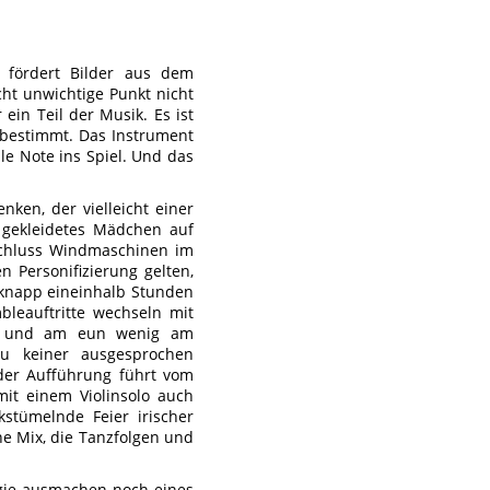
 fördert Bilder aus dem
cht unwichtige Punkt nicht
ein Teil der Musik. Es ist
 bestimmt. Das Instrument
le Note ins Spiel. Und das
nken, der vielleicht einer
 gekleidetes Mädchen auf
Schluss Windmaschinen im
 Personifizierung gelten,
 knapp eineinhalb Stunden
leauftritte wechseln mit
en und am eun wenig am
zu keiner ausgesprochen
 der Aufführung führt vom
it einem Violinsolo auch
kstümelnde Feier irischer
he Mix, die Tanzfolgen und
rgie ausmachen noch eines