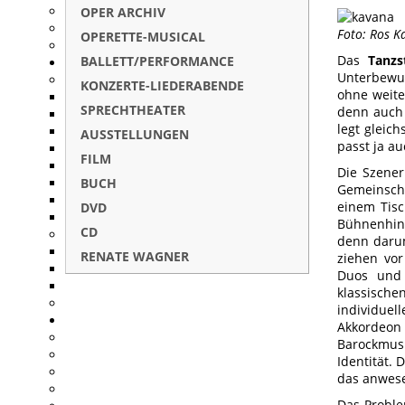
OPER ARCHIV
Foto: Ros 
OPERETTE-MUSICAL
Das
Tanz
BALLETT/PERFORMANCE
Unterbewus
KONZERTE-LIEDERABENDE
ohne weite
SPRECHTHEATER
denn auch 
legt gleic
AUSSTELLUNGEN
passt ja a
FILM
Die Szener
BUCH
Gemeinsch
einem Tisc
DVD
Bühnenhint
CD
denn darum
RENATE WAGNER
ziehen vor
Duos und 
klassisch
individuel
Akkordeon 
Barockmusi
Identität.
das anwese
Das Proble