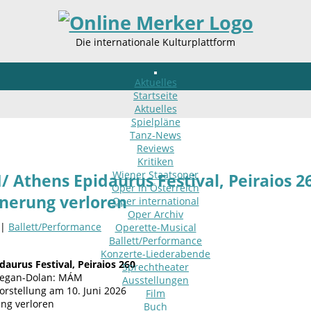
Die internationale Kulturplattform
Aktuelles
Startseite
Aktuelles
Spielpläne
Tanz-News
Reviews
Kritiken
Wiener Staatsoper
 Athens Epidaurus Festival, Peiraios 
Oper in Österreich
nnerung verloren
Oper international
Oper Archiv
 |
Ballett/Performance
Operette-Musical
Ballett/Performance
Konzerte-Liederabende
daurus Festival, Peiraios 260
Sprechtheater
eegan-Dolan: MÁM
Ausstellungen
orstellung am 10. Juni 2026
Film
ung verloren
Buch