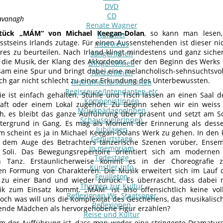
DVD
CD
Kavanagh
Renate Wagner
stück „MÁM“ von Michael Keegan-Dolan
, so kann man lesen,
Künstler
stseins Irlands zutage. Für einen Aussenstehenden ist dieser ni
Interviews
res zu beurteilen. Nach Irland klingt mindestens und ganz sicher 
SängerInnen
die Musik, der Klang des Akkordeons, der den Beginn des Werks
DirigentInnen
hsam eine Spur und bringt dabei eine melancholisch-sehnsuchtsvol
TänzerInnen
uch gar nicht schlecht zu einer Erkundung des Unterbewussten.
InstrumentalsolistInnen
Regisseure/Intendanten-etc
ie ist einfach gehalten. Stühle und Tisch lassen an einen Saal de
KomponistInnen
aft oder einem Lokal zugehört. Zu Beginn sehen wir ein weiss
MusikpädagogInnen
h, es bleibt das ganze Aufführung über präsent und setzt am 
SchauspielerInnen
ergrund in Gang. Es mag als Moment der Erinnerung als dessen
Jubilaeen
 scheint es ja in Michael Keegan-Dolans Werk zu gehen. In den
Geburtstage
 dem Auge des Betrachters tänzerische Szenen vorüber, Ensemb
In memoriam
Soli. Das Bewegungsrepertoire orientiert sich am modern
Todestage
en Tanz. Erstaunlicherweise kommt es in der Choreografie 
Künstler-Info
len Formung von Charakteren. Die Musik erweitert sich im Lauf
Feuilleton
zu einer Band und wieder zurück. Es überrascht, dass dabei m
Themen zur Kultur
k zum Einsatz kommt. „MÁM“ ist also offensichtlich keine vol
Reflexionen Wr. Staatsoper
 Doch was will uns die Komplexität des Geschehens, das musikalisc
Reflexionen
nde Mädchen als hervorgehobene Figur erzählen?
Reise und Kultur
m der Aufführung ist, dass man weder eine stringente Dramatu