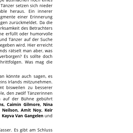
Tänzer setzen sich nieder
le heraus. Ein innerer
agmente einer Erinnerung
ngen zurückmeldet. Da die
merksamkeit des Betrachters
e erfüllt oder humorvolle
 und Tänzer auf der Suche
geben wird. Hier erreicht
ends rätselt man aber, was
verborgen? Es sollte doch
hrittfolgen. Was mag die
an könnte auch sagen, es
eins Irlands mitzunehmen.
mt bisweilen zu besserer
ble, den zwölf Tänzerinnen
en auf der Bühne gebührt
ns, Caimin Gilmore, Nina
 Neilson, Amit Noy, Keir
s, Kayva Van Gangelen
und
asser. Es gibt am Schluss