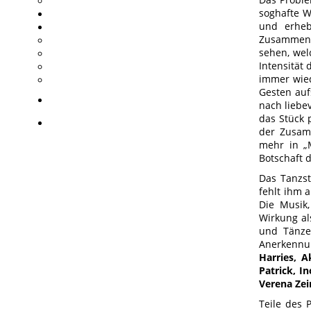
soghafte W
und erheb
Zusammenha
sehen, wel
Intensität 
immer wied
Gesten auf
nach liebe
das Stück 
der Zusamm
mehr in „M
Botschaft 
Das Tanzst
fehlt ihm 
Die Musik,
Wirkung al
und Tänze
Anerkennu
Harries, A
Patrick, I
Verena Zei
Teile des 