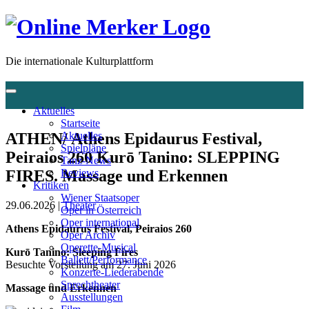
Die internationale Kulturplattform
Aktuelles
Startseite
ATHEN/ Athens Epidaurus Festival,
Aktuelles
Spielpläne
Peiraios 260 Kurō Tanino: SLEPPING
Tanz-News
FIRES. Massage und Erkennen
Reviews
Kritiken
Wiener Staatsoper
29.06.2026 |
Theater
Oper in Österreich
Oper international
Athens Epidaurus Festival, Peiraios 260
Oper Archiv
Operette-Musical
Kurō Tanino: Sleeping Fires
Ballett/Performance
Besuchte Vorstellung am 27. Juni 2026
Konzerte-Liederabende
Sprechtheater
Massage und Erkennen
Ausstellungen