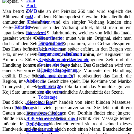
Film
Buch
DVD
Man betritt die Halle an der Peiraios 260 und wird sogleich des
CD
Bühnenaufbaus auf dem Bühnenpodest Gewahr. Ein altertümlich
Renate Wagner
anmutender Holzrahmen und ein simpler Vorhang künden eine
Künstler
Zeitreise an. Wenn sich der Vorhang öffnet, blickt man in ein
Interviews
japanisches Haus des 19. Jahrhunderts, welches von Michiko Inada
SängerInnen
gestaltet wurde. Dessen Interior mutet wie ein Original, sieht man
DirigentInnen
doch auf den Schiebewänden Reparaturen, also Gebrauchsspuren.
TänzerInnen
Das Haus befindet sich, wie man später erfährt, in den Bergen von
InstrumentalsolistInnen
Edo, unweit des heutigen Tokyo.
Kurō Tanino
, der Regisseur und
Regisseure/Intendanten-etc
Autor des Stücks, erzählt von einer vergangenen Zeit und die
KomponistInnen
Handlung kommt als eine Art Sage daher. Das Geschehen wird von
MusikpädagogInnen
einer Overvoice begleitet, die wichtige Momente der Handlung
SchauspielerInnen
erzählt. Diese Stimme aus dem Off repräsentiert das Land, die
Jubilaeen
Region, in welcher die Geschichte spielt. Die Kostüme von Mariko
Geburtstage
Tomoyoshi, die Musik von Yu Okuda und das Sounddesign von
In memoriam
Koji Sato unterstützen die vermeintliche Authentizität der Szene.
Todestage
Das Stück „Sleeping Fires“ handelt von einer blinden Masseuse,
Künstler-Info
deren Händen sich viele gerne anvertrauen. Sie lebt mit ihrem
Feuilleton
Gatten an einem abgeschiedenen Ort. Dorthin findet eine jüngere,
Themen zur Kultur
blinde Frau, die von der älteren die Technik der Massage lernen
Reflexionen Wr. Staatsoper
möchte. In der Abgeschiedenheit erlernt sie recht schnell dieses
Reflexionen
Handwerk und findet auch gleich noch einen Mann. Entscheidender
Reise und Kultur