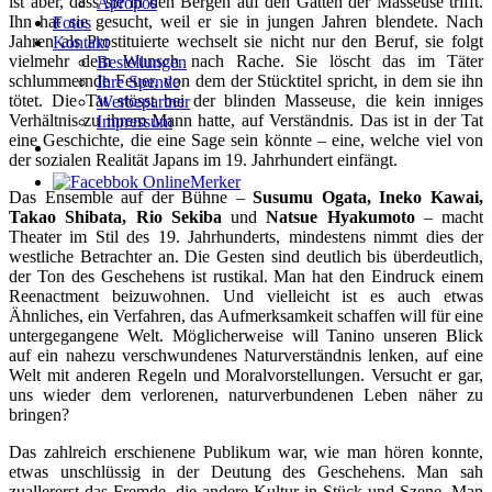
ist aber, dass sie in den Bergen auf den Gatten der Masseuse trifft.
Apropos
Ihn hat sie gesucht, weil er sie in jungen Jahren blendete. Nach
Fotos
Jahren als Prostituierte wechselt sie nicht nur den Beruf, sie folgt
Kontakt
vielmehr dem Wunsch nach Rache. Sie löscht das im Täter
Bestellungen
schlummernde Feuer, von dem der Stücktitel spricht, in dem sie ihn
Ihre Spende
tötet. Die Tat stösst bei der blinden Masseuse, die kein inniges
Werbepartner
Verhältnis zu ihrem Mann hatte, auf Verständnis. Das ist in der Tat
Impressum
eine Geschichte, die eine Sage sein könnte – eine, welche viel von
der sozialen Realität Japans im 19. Jahrhundert einfängt.
Das Ensemble auf der Bühne –
Susumu Ogata, Ineko Kawai,
Takao Shibata, Rio Sekiba
und
Natsue Hyakumoto
– macht
Theater im Stil des 19. Jahrhunderts, mindestens nimmt dies der
westliche Betrachter an. Die Gesten sind deutlich bis überdeutlich,
der Ton des Geschehens ist rustikal. Man hat den Eindruck einem
Reenactment beizuwohnen. Und vielleicht ist es auch etwas
Ähnliches, ein Verfahren, das Aufmerksamkeit schaffen will für eine
untergegangene Welt. Möglicherweise will Tanino unseren Blick
auf ein nahezu verschwundenes Naturverständnis lenken, auf eine
Welt mit anderen Regeln und Moralvorstellungen. Versucht er gar,
uns wieder dem verlorenen, naturverbundenen Leben näher zu
bringen?
Das zahlreich erschienene Publikum war, wie man hören konnte,
etwas unschlüssig in der Deutung des Geschehens. Man sah
zuallererst das Fremde, die andere Kultur in Stück und Szene. Man