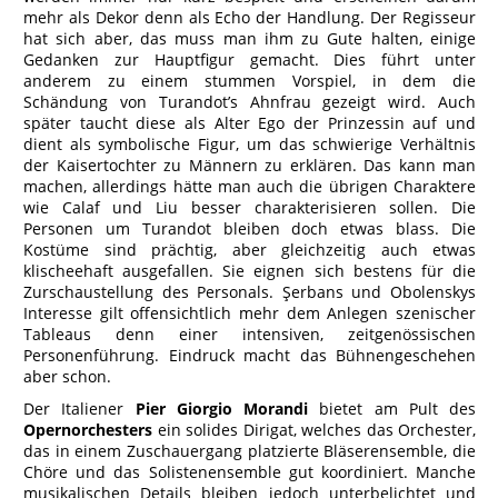
mehr als Dekor denn als Echo der Handlung. Der Regisseur
hat sich aber, das muss man ihm zu Gute halten, einige
Gedanken zur Hauptfigur gemacht. Dies führt unter
anderem zu einem stummen Vorspiel, in dem die
Schändung von Turandot’s Ahnfrau gezeigt wird. Auch
später taucht diese als Alter Ego der Prinzessin auf und
dient als symbolische Figur, um das schwierige Verhältnis
der Kaisertochter zu Männern zu erklären. Das kann man
machen, allerdings hätte man auch die übrigen Charaktere
wie Calaf und Liu besser charakterisieren sollen. Die
Personen um Turandot bleiben doch etwas blass. Die
Kostüme sind prächtig, aber gleichzeitig auch etwas
klischeehaft ausgefallen. Sie eignen sich bestens für die
Zurschaustellung des Personals. Şerbans und Obolenskys
Interesse gilt offensichtlich mehr dem Anlegen szenischer
Tableaus denn einer intensiven, zeitgenössischen
Personenführung. Eindruck macht das Bühnengeschehen
aber schon.
Der Italiener
Pier Giorgio Morandi
bietet am Pult des
Opernorchesters
ein solides Dirigat, welches das Orchester,
das in einem Zuschauergang platzierte Bläserensemble, die
Chöre und das Solistenensemble gut koordiniert. Manche
musikalischen Details bleiben jedoch unterbelichtet und