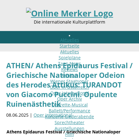
Die internationale Kulturplattform
Aktuelles
Startseite
Aktuelles
Spielpläne
Tanz-News
ATHEN/ Athens Epidaurus Festival /
Reviews
Griechische Nationaloper Odeion
Kritiken
Wiener Staatsoper
des Herodes Attikus: TURANDOT
Oper in Österreich
von Giacomo Puccini. Opulente
Oper international
Oper Archiv
Ruinenästhetik
Operette-Musical
Ballett/Performance
08.06.2025 |
Oper international
Konzerte-Liederabende
Sprechtheater
Ausstellungen
Athens Epidaurus Festival / Griechische Nationaloper
Film