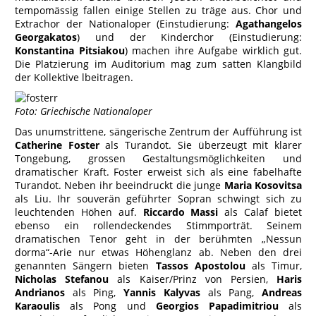
tempomässig fallen einige Stellen zu träge aus. Chor und
Extrachor der Nationaloper (Einstudierung:
Agathangelos
Georgakatos
) und der Kinderchor (Einstudierung:
Konstantina Pitsiakou
) machen ihre Aufgabe wirklich gut.
Die Platzierung im Auditorium mag zum satten Klangbild
der Kollektive lbeitragen.
Foto: Griechische Nationaloper
Das unumstrittene, sängerische Zentrum der Aufführung ist
Catherine Foster
als Turandot. Sie überzeugt mit klarer
Tongebung, grossen Gestaltungsmöglichkeiten und
dramatischer Kraft. Foster erweist sich als eine fabelhafte
Turandot. Neben ihr beeindruckt die junge
Maria Kosovitsa
als Liu. Ihr souverän geführter Sopran schwingt sich zu
leuchtenden Höhen auf.
Riccardo Massi
als Calaf bietet
ebenso ein rollendeckendes Stimmporträt. Seinem
dramatischen Tenor geht in der berühmten „Nessun
dorma“-Arie nur etwas Höhenglanz ab. Neben den drei
genannten Sängern bieten
Tassos Apostolou
als Timur,
Nicholas Stefanou
als Kaiser/Prinz von Persien,
Haris
Andrianos
als Ping,
Yannis Kalyvas
als Pang,
Andreas
Karaoulis
als Pong und
Georgios Papadimitriou
als