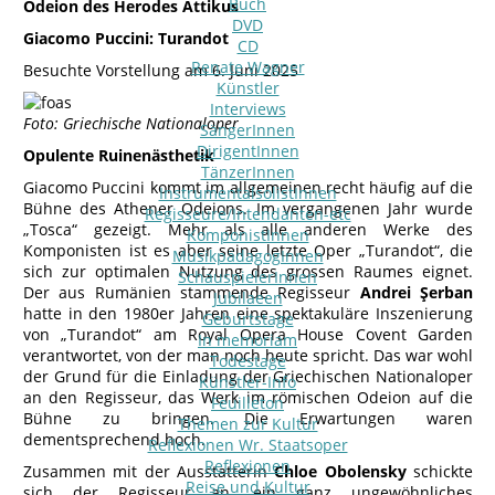
Buch
Odeion des Herodes Attikus
DVD
Giacomo Puccini: Turandot
CD
Renate Wagner
Besuchte Vorstellung am 6. Juni 2025
Künstler
Interviews
Foto: Griechische Nationaloper
SängerInnen
DirigentInnen
Opulente Ruinenästhetik
TänzerInnen
Giacomo Puccini kommt im allgemeinen recht häufig auf die
InstrumentalsolistInnen
Bühne des Athener Odeions. Im vergangenen Jahr wurde
Regisseure/Intendanten-etc
„Tosca“ gezeigt. Mehr als alle anderen Werke des
KomponistInnen
Komponisten ist es aber seine letzte Oper „Turandot“, die
MusikpädagogInnen
sich zur optimalen Nutzung des grossen Raumes eignet.
SchauspielerInnen
Der aus Rumänien stammende Regisseur
Andrei Şerban
Jubilaeen
hatte in den 1980er Jahren eine spektakuläre Inszenierung
Geburtstage
von „Turandot“ am Royal Opera House Covent Garden
In memoriam
verantwortet, von der man noch heute spricht. Das war wohl
Todestage
der Grund für die Einladung der Griechischen Nationaloper
Künstler-Info
an den Regisseur, das Werk im römischen Odeion auf die
Feuilleton
Bühne zu bringen. Die Erwartungen waren
Themen zur Kultur
dementsprechend hoch.
Reflexionen Wr. Staatsoper
Reflexionen
Zusammen mit der Ausstatterin
Chloe Obolensky
schickte
Reise und Kultur
sich der Regisseur an, ein ganz ungewöhnliches