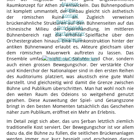
Apropos
Raumkonzept für Athen zu entwickeln. Das Bühnenpodium
Fotos
ist komplett ummantelt, der Einbau gleicht sich ästhetisch
Kontakt
der römischen Ruine an. Zugleich verweisen
Bestellungen
brückenähnliche Strukturen auf den Bühnenseiten auf das
Ihre Spende
chinesische Milieu der Opernhandlung. Im mittleren
Werbepartner
Bühnenbereich ragt die erhöhte Spielfläche über den
Impressum
Orchestergraben hinaus. Eine Turmkonstruktion hinter der
antiken Bühnenwand erlaubt es, Akteure gleichsam über
dem römischen Mauerwerk auftreten zu lassen. Das
Ensemble umfasst nicht nur Solisten und Chor, sondern
auch einen grossen Bewegungschor. Der verstärkte Chor
und Kinderchor der Nationaloper sind in den ersten Reihen
des Auditoriums platziert, was akustisch eine gute Wahl
darstellt. Und gleichzeitig wird damit die Grenze zwischen
Bühne und Publikum überschritten. Man hat wohl noch nie
den weiten Raum des Odeions so weitgehend genutzt
gesehen. Diese Ausweitung der Spiel- und Gesangszone
bringt in den besten Momenten tatsächlich das Geschehen
näher zum Publikum, eröffnet ein Mehr an Erlebnis.
Im Detail zeigt sich aber, das uns Şerban letztlich ziemlich
traditionelle Kost serviert. Der Bewegungschor ist vor allem
dazu da, die Bühne zu füllen, die seitlichen Brückenanlagen
werden immer nur kurz bespielt und erscheinen darum