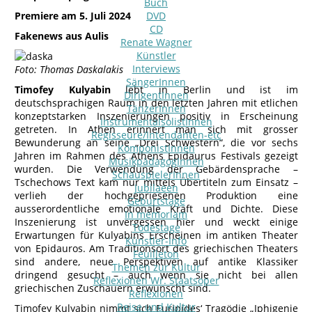
Buch
Premiere am 5. Juli 2024
DVD
CD
Fakenews aus Aulis
Renate Wagner
Künstler
Interviews
Foto: Thomas Daskalakis
SängerInnen
Timofey Kulyabin
lebt in Berlin und ist im
DirigentInnen
deutschsprachigen Raum in den letzten Jahren mit etlichen
TänzerInnen
konzeptstarken Inszenierungen positiv in Erscheinung
InstrumentalsolistInnen
getreten. In Athen erinnert man sich mit grosser
Regisseure/Intendanten-etc
Bewunderung an seine „Drei Schwestern“, die vor sechs
KomponistInnen
Jahren im Rahmen des Athens Epidaurus Festivals gezeigt
MusikpädagogInnen
wurden. Die Verwendung der Gebärdensprache –
SchauspielerInnen
Tschechows Text kam nur mittels Übertiteln zum Einsatz –
Jubilaeen
verlieh der hochgepriesenen Produktion eine
Geburtstage
ausserordentliche emotionale Kraft und Dichte. Diese
In memoriam
Inszenierung ist unvergessen hier und weckt einige
Todestage
Erwartungen für Kulyabins Erscheinen im antiken Theater
Künstler-Info
von Epidauros. Am Traditionsort des griechischen Theaters
Feuilleton
sind andere, neue Perspektiven auf antike Klassiker
Themen zur Kultur
dringend gesucht – auch wenn sie nicht bei allen
Reflexionen Wr. Staatsoper
griechischen Zuschauern erwünscht sind.
Reflexionen
Reise und Kultur
Timofey Kulyabin nimmt sich Euripides‘ Tragödie „Iphigenie