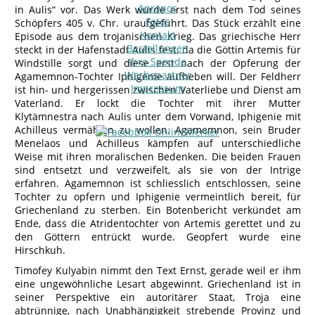
Apropos
in Aulis“ vor. Das Werk wurde erst nach dem Tod seines
Fotos
Schöpfers 405 v. Chr. uraufgeführt. Das Stück erzählt eine
Kontakt
Episode aus dem trojanischen Krieg. Das griechische Herr
Bestellungen
steckt in der Hafenstadt Aulis fest, da die Göttin Artemis für
Ihre Spende
Windstille sorgt und diese erst nach der Opferung der
Werbepartner
Agamemnon-Tochter Iphigenie aufheben will. Der Feldherr
Impressum
ist hin- und hergerissen zwischen Vaterliebe und Dienst am
Vaterland. Er lockt die Tochter mit ihrer Mutter
Klytämnestra nach Aulis unter dem Vorwand, Iphigenie mit
Achilleus vermählen zu wollen. Agamemnon, sein Bruder
Menelaos und Achilleus kämpfen auf unterschiedliche
Weise mit ihren moralischen Bedenken. Die beiden Frauen
sind entsetzt und verzweifelt, als sie von der Intrige
erfahren. Agamemnon ist schliesslich entschlossen, seine
Tochter zu opfern und Iphigenie vermeintlich bereit, für
Griechenland zu sterben. Ein Botenbericht verkündet am
Ende, dass die Atridentochter von Artemis gerettet und zu
den Göttern entrückt wurde. Geopfert wurde eine
Hirschkuh.
Timofey Kulyabin nimmt den Text Ernst, gerade weil er ihm
eine ungewöhnliche Lesart abgewinnt. Griechenland ist in
seiner Perspektive ein autoritärer Staat, Troja eine
abtrünnige, nach Unabhängigkeit strebende Provinz und