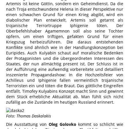
Artemis ist keine Göttin, sondern ein Geheimdienst. Da die
nach Troja entschwundene Helena in dieser Perspektive nur
einen schwachen Grund für einen Krieg abgibt, wird ein
diabolischer Plan entwickelt. Artemis soll getarnt als
trojanische Terrortruppe Iphigenie töten. Der
Oberbefehlshaber Agamemnon soll also seine Tochter
opfern, um einen triftigen, gefakten Grund für einen
Kriegszug herbeizuführen. Die daraus entstehenden
Konflikte sind ähnlich wie in der Handlungskonzeption bei
Euripides. Auch Kulyabin schaut auf moralische Bedenken
der Protagonisten und die übergeordneten Interessen des
Staates, der nun allmächtig present ist. Der Schluss ist in
der Aufführung eine aufwendig vorbereitete und detailliert
inszenierte Propagandashow: In die Hochzeitsfeier von
Achilleus und Iphigenie fallen vermeintlich trojanische
Terroristen ein und töten die Braut. Das göttliche Eingreifen
entfällt. Timofey Kulyabins Konzept macht Sinn und gewinnt
dem Stück erhebliche Aktualität ab. Man fühlt sich nicht
zufällig an die Zustände im heutigen Russland erinnert.
Foto: Thomas Daskalakis
Die Ausstattung von
Oleg Golovko
kommt so schlicht wie