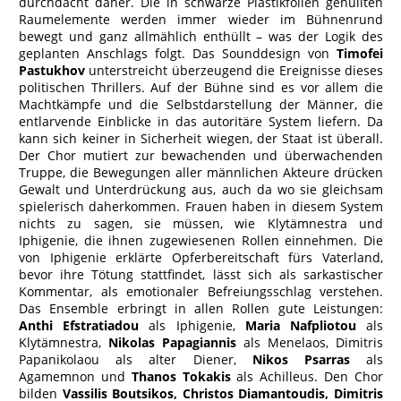
durchdacht daher. Die in schwarze Plastikfolien gehüllten
Raumelemente werden immer wieder im Bühnenrund
bewegt und ganz allmählich enthüllt – was der Logik des
geplanten Anschlags folgt. Das Sounddesign von
Timofei
Pastukhov
unterstreicht überzeugend die Ereignisse dieses
politischen Thrillers. Auf der Bühne sind es vor allem die
Machtkämpfe und die Selbstdarstellung der Männer, die
entlarvende Einblicke in das autoritäre System liefern. Da
kann sich keiner in Sicherheit wiegen, der Staat ist überall.
Der Chor mutiert zur bewachenden und überwachenden
Truppe, die Bewegungen aller männlichen Akteure drücken
Gewalt und Unterdrückung aus, auch da wo sie gleichsam
spielerisch daherkommen. Frauen haben in diesem System
nichts zu sagen, sie müssen, wie Klytämnestra und
Iphigenie, die ihnen zugewiesenen Rollen einnehmen. Die
von Iphigenie erklärte Opferbereitschaft fürs Vaterland,
bevor ihre Tötung stattfindet, lässt sich als sarkastischer
Kommentar, als emotionaler Befreiungsschlag verstehen.
Das Ensemble erbringt in allen Rollen gute Leistungen:
Anthi Efstratiadou
als Iphigenie,
Maria Nafpliotou
als
Klytämnestra,
Nikolas Papagiannis
als Menelaos, Dimitris
Papanikolaou als alter Diener,
Nikos Psarras
als
Agamemnon und
Thanos Tokakis
als Achilleus. Den Chor
bilden
Vassilis Boutsikos, Christos Diamantoudis, Dimitris