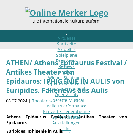
Die internationale Kulturplattform
Aktuelles
Startseite
Aktuelles
Spielpläne
Tanz-News
ATHEN/ Athens Epidaurus Festival /
Reviews
Antikes Theater von
Kritiken
Wiener Staatsoper
Epidauros: IPHIGENIE IN AULIS von
Oper in Österreich
Euripides. Fakenews aus Aulis
Oper international
Oper Archiv
Operette-Musical
06.07.2024 |
Theater
Ballett/Performance
Konzerte-Liederabende
Athens Epidaurus Festival / Antikes Theater von
Sprechtheater
Epidauros
Ausstellungen
Film
Euripides: Iphigenie in Aulis