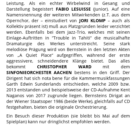
Leistung. Als ein echter Wirbelwind in Gesang und
Darstellung begeistert
FABIO LESUISSE
(Junior). Auf eine
Namensnennung der weiteren Mitwirkenden (z.T. aus dem
Opernchor, der – einstudiert von
JORI KLOMP
– auch als
Kollektiv präsent ist) muß aus Platzgründen leider verzichtet
werden. Ebenfalls bei dem Jazz-Trio, welches mit seinen
Einlage-Auftritten in “Trouble in Tahiti“ die musicalhafte
Dramaturgie des Werkes unterstreicht. Seine stark
melodiöse Prägung wird von Bernstein in den letzten Akten
von „A Quiet Place“ aufgegriffen, während der erste
aggressivere, schneidendere Klänge bietet. Das alles
bekommt
CHRISTOPHER WARD
mit dem
SINFONIEORCHESTER AACHEN
bestens in den Griff. Der
Dirigent hat sich nota bene für die Kammermusikfassungen
Garth Edwin Sunderlands entschieden, welche 2009 bzw.
2013 entstanden und beispielsweise der CD-Aufnahme Kent
Naganos von 2017 zugrunde liegen. Bernsteins Dirigat an
der Wiener Staatsoper 1986 (beide Werke), gleichfalls auf CD
festgehalten, bieten die originale Orchestrierung.
Ein Besuch dieser Produktion (sie bleibt bis Mai auf dem
Spielplan) kann nur dringlichst empfohlen werden.