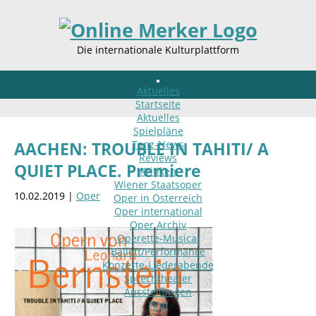
Die internationale Kulturplattform
Aktuelles
Startseite
Aktuelles
Spielpläne
Tanz-News
AACHEN: TROUBLE IN TAHITI/ A
Reviews
QUIET PLACE. Premiere
Kritiken
Wiener Staatsoper
10.02.2019 |
Oper
Oper in Österreich
Oper international
Oper Archiv
Operette-Musical
Ballett/Performance
Konzerte-Liederabende
Sprechtheater
Ausstellungen
Film