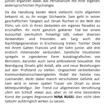
Junior) ergänzen dabei das Personarium mit ihrer eigenen,
widersprüchlichen Psychologie.
Da die Handlung beider Werk vielleicht nicht allgemein
bekannt ist, zu ihr einige Stichworte. Sam geht in seiner
geschäftlichen Tätigkeit auf, Dinah flüchtet in die Welt des
Films, um sich in ihren Gedanken ein eigenes Paradies zu
erschaffen. Ihr nicht gänzlich geklärter Tod bei einem
Autounfall (vermutlich freiwillig) läßt, neben diversen
Verwandten und Freunden, am Sarg auch die
Nachfolgegeneration in Erscheinung treten: Tochter Dede
mit ihrem Gatten Francois und der Sohn Junior, alle drei
erotisch miteinander verbunden. Sämtliche Situationen
spiegeln in irgendeiner Form Autobiografisches von
Bernstein, darunter auch seine ambivalente Sexualität. Die
Beerdigung Dinahs gibt Anlaß, alte und neue Beziehungen
auf den Prüfstand zu stellen. Ungeachtet verbleibender
Kommunikationsschwierigkeiten findet die Familie neu
zueinander, deckt dabei manch verschüttete Gefühle auf.
Sam wird in seiner späten Trauer um Dinah zu einer
Mittelpunktsfigur. Der Trend zur allgemeinen Versöhnung
ufert am Schluß etwas aus, aber es ist eine besondere
Kunst der jungen Regisseurin
NINA RUSSI
, dies nicht über
Gebühr aufdringlich wirken zu lassen.