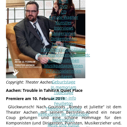
Buch
DVD
CD
Renate Wagner
Künstler
Interviews
SängerInnen
DirigentInnen
TänzerInnen
InstrumentalsolistInnen
Regisseure/Intendanten-etc
KomponistInnen
MusikpädagogInnen
SchauspielerInnen
Jubilaeen
Geburtstage
Copyright: Theater Aachen
In memoriam
Aachen: Trouble in Tahiti/A Quiet Place
Todestage
Künstler-Info
Premiere am 10. Februar 2019
Feuilleton
Glückwunsch! Nach Gounods „Roméo et Juliette“ ist dem
Themen zur Kultur
Theater Aachen mit seinem Bernstein-Abend ein neuer
Reflexionen Wr. Staatsoper
Coup gelungen und eine schöne Hommage für den
Reflexionen
Komponisten (und Dirigenten, Pianisten, Musikerzieher und,
Reise und Kultur