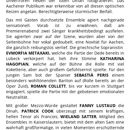
unverfroren neben der toten Dinah fotografieren. Das
Aachener Publikum war erkennbar von all diesen optischen
Reizen angetan. Berechtigterweise stürmischer Beifall.
Das mit Gästen durchsetzte Ensemble agiert nachgerade
sensationell. Vorab ist zu erwähnen, daß am
Premierenabend zwei Sänger krankheitsbedingt ausfielen.
Sie agierten zwar auf der Szene, wurden aber von der
Seitenbühne her vokal gedoubelt, eine Novität für Aachen,
die gänzlich reibungslos verlief. Die griechische Sopranistin
EVMORFIA METAXAKI,
welche die Partie der Dede bereits in
Lübeck verkörpert hat, lieh ihre Stimme
KATHARINA
HAGOPIAN
, welche auf der Bühne die Rolle mit viel
Koketterie, aber auch großem Gefühlsernst spielte. Für den
jungen Sam bot der Spanier
SEBASTIÀ PERIS
einem
besonders wohltönenden Bariton auf (Rolle bereits an der
Oper Zuid),
ROMAN COLLETT
, bis vor kurzem in Stuttgart
engagiert, spielte die Partie mit der gebotenen emotionalen
Neutralität.
Mit großer Mezzo-Würde gestaltet
FANNY LUSTAUD
die
Dinah,
PATRICK COOK
überzeugt mit seinem kräftigen,
hellen Tenor als Francois,
WIELAND SATTER
, Mitglied des
Ensembles in Kaiserslautern, bietet mit dem alten Sam eine
wahrhaft großformatige, in vielen Momenten erschütternde