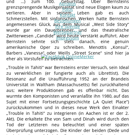
und …) zum 100. Geburtstag. Über Bernsteins
Apropos
grenzsprengende Musikgenialität sind neue Elogen kaum zu
Fotos
verlieren. Aber in seinem Leben gab es auch
Kontakt
Schmerzstellen. Mit sinfonischen Werken hatte Bernstein
Bestellungen
angemessenes Glück, aus dem Musical „West Side Story“
Ihre Spende
wurde gar ein Dauerbrenner, und das theatralische
Werbepartner
Zwitterwesen „Candide“ wird heute verstärkt aufführt. Aber
Impressum
Bernstein sehnte sich stets danach, eine genuin
amerikanische Oper zu schreiben. Menottis „Konsul“,
Barbers „Vanessa“ oder Weills „Street Scene“ sind hier ja
eher als Vorstufen zu betrachten.
„Trouble in Tahiti“ war Bernsteins erster Versuch, sein Ideal
zu verwirklichen (er fungierte auch als Librettist). Die
Resonanz auf die Uraufführung 1952 an der Brandeis
Universität in Waltham (Massachusetts) fiel zurückhaltend
aus; weitere Produktionen gab es offenbar nicht. Das
wurmte den Komponisten und veranlaßte ihn 1980, auf das
Sujet mit einer Fortsetzungsgeschichte („A Quiet Place“)
zurückzukommen und in dieses neue Werk den Einakter
„Trouble in Tahiti“ zu integrieren (in Aachen ist er der 2.
Akt). Die erkaltete Ehe von Sam und Dinah wird durch den
Tod der Letzteren neu beleuchtet und einer späten
Überprüfung unterzogen. Die Kinder der beiden (Dede und