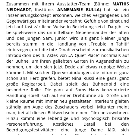
Zusammen mit ihrem Ausstatter-Team (Bühne:
MATHIS
NEIDHARDT
, Kostüme:
ANNEMARIE BULLA
) hat sie ein
Inszenierungskonzept ersonnen, welches Vergangenes und
Gegenwärtiges miteinander verzahnt, Gefühle von einst und
jetzt auf fast zärtliche Weise in Beziehung setzt. Da gibt es
beispielsweise das unmittelbare Nebeneinander des alten
und des jungen Sam, Junior wird als ganz kleiner Junge
bereits stumm in die Handlung von „Trouble in Tahiti“
einbezogen, und die tote Dinah erscheint zur musikalischen
Introduktion des 3. Aktes von „A Quiet Place“ nochmals auf
der Bühne, um ihren geliebten Garten in Augenschein zu
nehmen, um den sich jetzt Dede auf etwas ruppige Weise
kümmert. Mit solchen Querverbindungen, die mitunter ganz
schön ans Herz greifen, bietet Nina Russi eine ganz, ganz
große Regiearbeit. Dabei spielt das Bühnenbild eine
besondere Rolle. Die ganz auf Sams Haus konzentrierte
Handlung spielt sich auf einer Drehbühne ab. Große und
kleine Räume mit immer neu gestalteten Interieurs gleiten
ständig am Auge des Zuschauers vorbei. Mitunter meint
man, bei all diesen Bildwechseln einem Film beizuwohnen.
Hinzu kommt eine lebendige und psychologisch brisante
Personenführung. Köstliches Detail bei den
Beerdigungsfestivitäten: eine junge Dame läßt sich