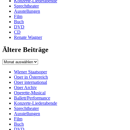
Konzerte-Liederabende
Sprechtheater
Ausstellungen
Film
Buch
DVD
CD
Renate Wagner
Ältere Beiträge
Wiener Staatsoper
Oper in Österreich
Oper international
Oper Archiv
Operette-Musical
Ballett/Performance
Konzerte-Liederabende
Sprechtheater
Ausstellungen
Film
Buch
DVD