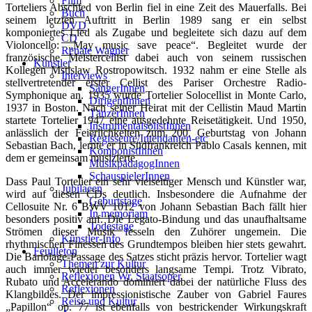
Film
Torteliers Abschied von Berlin fiel in eine Zeit des Mauerfalls. Bei
Buch
seinem letzten Auftritt in Berlin 1989 sang er ein selbst
DVD
komponiertes Lied als Zugabe und begleitete sich dazu auf dem
CD
Violoncello: „May music save peace“. Begleitet wurde der
Renate Wagner
französische Meistercellist dabei auch von seinem russischen
Künstler
Kollegen Mstislaw Rostropowitsch. 1932 nahm er eine Stelle als
Interviews
stellvertretender erster Cellist des Pariser Orchestre Radio-
SängerInnen
Symphonique an. 1935 wurde Tortelier Solocellist in Monte Carlo,
DirigentInnen
1937 in Boston. Nach seiner Heirat mit der Cellistin Maud Martin
TänzerInnen
startete Tortelier 1947 eine ausgedehnte Reisetätigkeit. Und 1950,
InstrumentalsolistInnen
anlässlich der Feierlichkeiten zum 200. Geburtstag von Johann
Regisseure/Intendanten-etc
Sebastian Bach, lernte er in Südfrankreich Pablo Casals kennen, mit
KomponistInnen
dem er gemeinsam musizierte.
MusikpädagogInnen
SchauspielerInnen
Dass Paul Tortelier ein sehr vielseitiger Mensch und Künstler war,
Jubilaeen
wird auf diesen CDs deutlich. Insbesondere die Aufnahme der
Geburtstage
Cellosuite Nr. 6 BWV 1012 von Johann Sebastian Bach fällt hier
In memoriam
besonders positiv auf. Die Legato-Bindung und das unaufhaltsame
Todestage
Strömen dieser Musik fesseln den Zuhörer ungemein. Die
Künstler-Info
rhythmischen Finessen des Grundtempos bleiben hier stets gewahrt.
Feuilleton
Die Bariolage-Passage des Satzes sticht präzis hervor. Tortelier wagt
Themen zur Kultur
auch immer wieder besonders langsame Tempi. Trotz Vibrato,
Reflexionen Wr. Staatsoper
Rubato und Accelerando dominiert dabei der natürliche Fluss des
Reflexionen
Klangbildes. Der impressionistische Zauber von Gabriel Faures
Reise und Kultur
„Papillon“ op. 77 ist ebenfalls von bestrickender Wirkungskraft