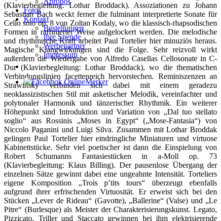
Apropos
(Klavierbegleitung: Lothar Broddack). Assoziationen zu Johann
Fotos
Sebastian Bach weckt ferner die fulminant interpretierte Sonate für
Kontakt
Cello solo op. 8 von Zoltan Kodaly, wo die klassisch-rhapsodischen
Bestellungen
Formen in raffinierter Weise aufgelockert werden. Die melodische
Ihre Spende
und rhythmische Kraft arbeitet Paul Tortelier hier minuziös heraus.
Werbepartner
Magische Klangwirkungen sind die Folge. Sehr reizvoll wirkt
Impressum
außerdem die Wiedergabe von Alfredo Casellas Cellosonate in C-
Dur (Klavierbegleitung: Lothar Broddack), wo die thematischen
Verbindungslinien facettenreich hervorstechen. Reminiszenzen an
Strawinsky verbinden sich dabei mit einem geradezu
neoklassizistischen Stil mit asketischer Melodik, vereinfachter und
polytonaler Harmonik und tänzerischer Rhythmik. Ein weiterer
Höhepunkt sind Introduktion und Variation von „Dal tuo stellato
soglio“ aus Rossinis „Moses in Egypt“ („Mose-Fantasia“) von
Niccolo Paganini und Luigi Silva. Zusammen mit Lothar Broddak
gelingen Paul Tortelier hier eindringliche Miniaturen und virtuose
Kabinettstücke. Sehr viel poetischer ist dann die Einspielung von
Robert Schumanns Fantasiestücken in a-Moll op. 73
(Klavierbegleitung: Klaus Billing). Der pausenlose Übergang der
einzelnen Sätze gewinnt dabei eine ungeahnte Intensität. Torteliers
eigene Komposition „Trois p’tits tours“ überzeugt ebenfalls
aufgrund ihrer erfrischenden Virtuosität. Er erweist sich bei den
Stücken „Lever de Rideau“ (Gavotte), „Ballerine“ (Valse) und „Le
Pitre“ (Burlesque) als Meister der Charakterisierungskunst. Legato,
Pizzicato, Triller und Staccato gewinnen bei ihm elektrisierende