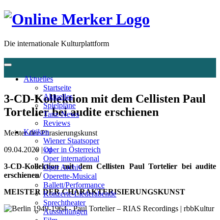
Die internationale Kulturplattform
Aktuelles
Startseite
3-CD-Kollektion mit dem Cellisten Paul
Aktuelles
Spielpläne
Tortelier bei audite erschienen
Tanz-News
Reviews
Kritiken
Meister der Phrasierungskunst
Wiener Staatsoper
09.04.2020 |
cd
Oper in Österreich
Oper international
3-CD-Kollektion mit dem Cellisten Paul Tortelier bei audite
Oper Archiv
erschienen/
Operette-Musical
Ballett/Performance
MEISTER DER CHARAKTERISIERUNGSKUNST
Konzerte-Liederabende
Sprechtheater
Ausstellungen