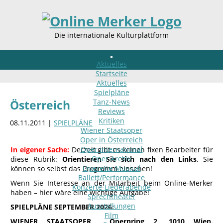
Die internationale Kulturplattform
Aktuelles
Startseite
Aktuelles
Spielpläne
Tanz-News
Österreich
Reviews
Kritiken
08.11.2011 |
SPIELPLÄNE
Wiener Staatsoper
Oper in Österreich
Oper international
In eigener Sache:
Derzeit gibt es keinen fixen Bearbeiter für
Oper Archiv
diese Rubrik:
Orientieren Sie sich nach den Links
, Sie
Operette-Musical
können so selbst das Programm einsehen!
Ballett/Performance
Wenn Sie Interesse an der Mitarbeit beim Online-Merker
Konzerte-Liederabende
haben – hier wäre eine wichtige Aufgabe!
Sprechtheater
Ausstellungen
SPIELPLÄNE SEPTEMBER 2026:
Film
WIENER STAATSOPER Opernring 2, 1010 Wien.