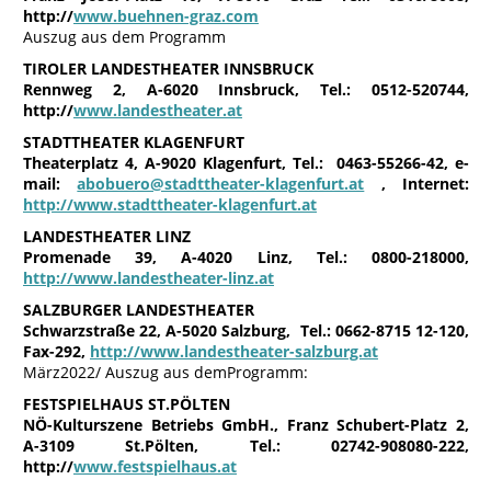
http://
www.buehnen-graz.com
Auszug aus dem Programm
TIROLER LANDESTHEATER INNSBRUCK
Rennweg 2, A-6020 Innsbruck, Tel.: 0512-520744,
http://
www.landestheater.at
STADTTHEATER KLAGENFURT
Theaterplatz 4, A-9020 Klagenfurt, Tel.: 0463-55266-42, e-
mail:
abobuero@stadttheater-klagenfurt.at
, Internet:
http://www.stadttheater-klagenfurt.at
LANDESTHEATER LINZ
Promenade 39, A-4020 Linz, Tel.: 0800-218000,
http://www.landestheater-linz.at
SALZBURGER LANDESTHEATER
Schwarzstraße 22, A-5020 Salzburg,
Tel.: 0662-8715 12-120,
Fax-292,
http://www.landestheater-salzburg.at
März2022/ Auszug aus demProgramm:
FESTSPIELHAUS ST.PÖLTEN
NÖ-Kulturszene Betriebs GmbH., Franz Schubert-Platz 2,
A-3109 St.Pölten, Tel.: 02742-908080-222,
http://
www.festspielhaus.at