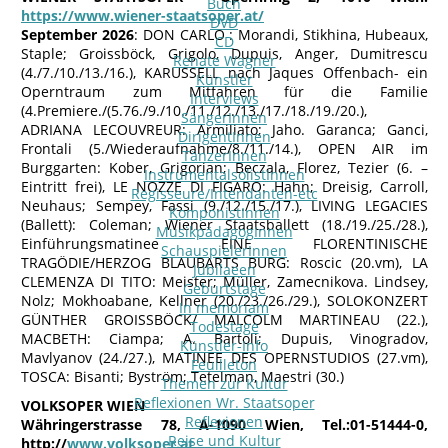
Buch
https://www.wiener-staatsoper.at/
DVD
September 2026
: DON CARLO : Morandi, Stikhina, Hubeaux,
CD
Staple; Groissböck, Grigolo, Dupuis, Anger, Dumitrescu
Renate Wagner
(4./7./10./13./16.), KARUSSELL nach Jaques Offenbach- ein
Künstler
Operntraum zum Mitfahren für die Familie
Interviews
(4.Premiere./(5.76./9./10./11./12./13./17./18./19./20.),
SängerInnen
ADRIANA LECOUVREUR: Armiliato; Jaho. Garanca; Ganci,
DirigentInnen
Frontali (5./Wiederaufnahme/8./11./14.), OPEN AIR im
TänzerInnen
Burggarten: Kober, Grigorian; Beczala, Florez, Tezier (6. –
InstrumentalsolistInnen
Eintritt frei), LE NOZZE DI FIGARO: Hahn; Dreisig, Carroll,
Regisseure/Intendanten-etc
Neuhaus; Sempey, Fassi (9./12./15./17.), LIVING LEGACIES
KomponistInnen
(Ballett): Coleman; Wiener Staatsballett (18./19./25./28.),
MusikpädagogInnen
Einführungsmatinee EINE FLORENTINISCHE
SchauspielerInnen
TRAGÖDIE/HERZOG BLAUBARTS BURG: Roscic (20.vm), LA
Jubilaeen
CLEMENZA DI TITO: Meister; Müller, Zamecnikova. Lindsey,
Geburtstage
Nolz; Mokhoabane, Kellner (20./23./26./29.), SOLOKONZERT
In memoriam
GÜNTHER GROISSBÖCK/ MALCOLM MARTINEAU (22.),
Todestage
MACBETH: Ciampa; A. Bartoli; Dupuis, Vinogradov,
Künstler-Info
Mavlyanov (24./27.), MATINEE DES OPERNSTUDIOS (27.vm),
Feuilleton
TOSCA: Bisanti; Byström; Tetelman, Maestri (30.)
Themen zur Kultur
Reflexionen Wr. Staatsoper
VOLKSOPER WIEN
Reflexionen
Währingerstrasse 78, A-1090 Wien, Tel.:01-51444-0,
Reise und Kultur
http://
www.volksoper.at