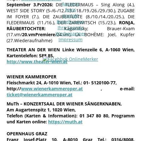
Apropos
September 3.Pr2026:
DIE FLEDERMAUS – Sing Along (4.),
Fotos
WEST SIDE STORY (5-/6-/12./13./ 18./19./26./29./30.), ZUGABE
Kontakt
IM FOYER (7.), DIE ZAUBERFLÖTE (8./10./14./20./25.), DIE
Bestellungen
FLEDERMAUS (11./16.), DER ZAREWITSCH (15./23.),
RONJA,
Ihre Spende
RÄUBERTOCHTER:
Kagarlitsky; Brauer-Kvam
Werbepartner
(17.vm/
20.vmPremiere
/24.vm), LA BOHÈME: Joel, Kupfer
Impressum
(27.Wiederaufnahme)
THEATER AN DER WIEN
Linke Wienzeile 6, A-1060 Wien,
Kartentelefon: 588 85,
http://www.theater-wien.at
WIENER KAMMEROPER
Fleischmarkt 24, A-1010 Wien, Tel.: 01- 5120100-77,
http://
www.wienerkammeroper.at
, e-mail:
ticket@wienerkammeroper.at
MuTh – KONZERTSAAL DER WIENER SÄNGERKNABEN,
Am Augartenspitz 1, 1020 Wien,
Telefon (Karten & Information): 01 347 80 80, Programm
und Karten online:
https://muth.at
OPERNHAUS GRAZ
Franz Josef-Platz 10, A-8010 Graz Tel.: 0316/8008,