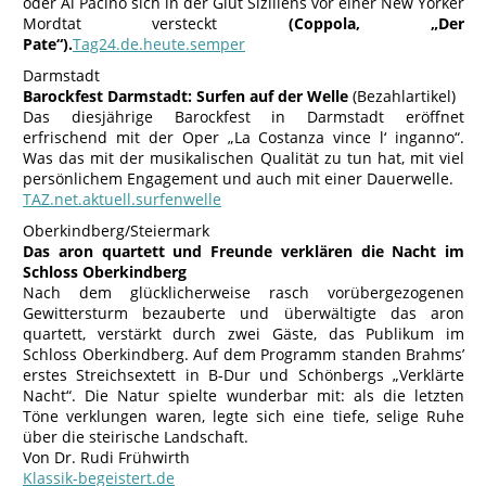
oder Al Pacino sich in der Glut Siziliens vor einer New Yorker
Mordtat versteckt
(Coppola, „Der
Pate“).
Tag24.de.heute.semper
Darmstadt
Barockfest Darmstadt: Surfen auf der Welle
(Bezahlartikel)
Das diesjährige Barockfest in Darmstadt eröffnet
erfrischend mit der Oper „La Costanza vince l‘ inganno“.
Was das mit der musikalischen Qualität zu tun hat, mit viel
persönlichem Engagement und auch mit einer Dauerwelle.
TAZ.net.aktuell.surfenwelle
Oberkindberg/Steiermark
Das aron quartett und Freunde verklären die Nacht im
Schloss Oberkindberg
Nach dem glücklicherweise rasch vorübergezogenen
Gewittersturm bezauberte und überwältigte das aron
quartett, verstärkt durch zwei Gäste, das Publikum im
Schloss Oberkindberg. Auf dem Programm standen Brahms’
erstes Streichsextett in B-Dur und Schönbergs „Verklärte
Nacht“. Die Natur spielte wunderbar mit: als die letzten
Töne verklungen waren, legte sich eine tiefe, selige Ruhe
über die steirische Landschaft.
Von Dr. Rudi Frühwirth
Klassik-begeistert.de