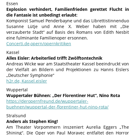
Essen
Explosion verhindert, Familienfrieden gerettet Flucht in
die Fantasie ist unbedingt erlaubt
:
Komponist Samuel Penderbayne und das Librettistinnenduo
Susanne Lütje und Anne X. Weber haben mit „Die
verzauberte Stadt“ auf Basis des Romans von Edith Nesbit
eine fulminante Familienoper ersonnen.
Concerti.de,opern/opernkritiken
Kassel
Alles Eisler: Arbeiterlied trifft Zwölftontechnik
Andreas Wicke war am Staatstheater Kassel beeindruckt von
der Vielfalt an Bildern und Projektionen zu Hanns Eislers
„Deutscher Symphonie“
h2r.de, Kassel.eisler
Wuppertal
Wuppertaler Bühnen: „Der Florentiner Hut“, Nino Rota
https://deropernfreund.de/wuppertaler-
buehnen/wuppertal-der-florentiner-hut-nino-rota/
Stralsund
Anders als Stephen King!
Am Theater Vorpommern inszeniert Aurelia Eggers „The
Shining“. Die Oper von Paul Moravec entfaltet den Horror