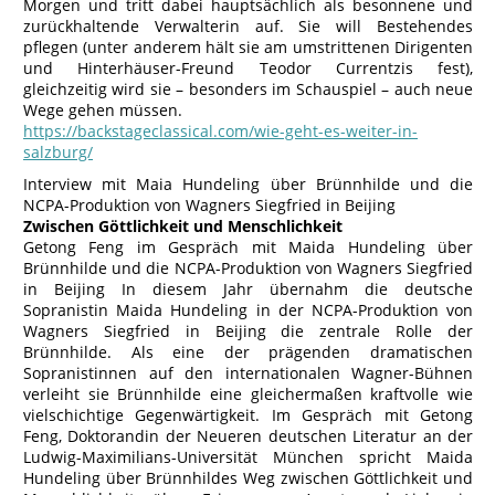
Morgen und tritt dabei hauptsächlich als besonnene und
zurückhaltende Verwalterin auf. Sie will Bestehendes
pflegen (unter anderem hält sie am umstrittenen Dirigenten
und Hinterhäuser-Freund Teodor Currentzis fest),
gleichzeitig wird sie – besonders im Schauspiel – auch neue
Wege gehen müssen.
https://backstageclassical.com/wie-geht-es-weiter-in-
salzburg/
Interview mit Maia Hundeling über Brünnhilde und die
NCPA-Produktion von Wagners Siegfried in Beijing
Zwischen Göttlichkeit und Menschlichkeit
Getong Feng im Gespräch mit Maida Hundeling über
Brünnhilde und die NCPA-Produktion von Wagners Siegfried
in Beijing In diesem Jahr übernahm die deutsche
Sopranistin Maida Hundeling in der NCPA-Produktion von
Wagners Siegfried in Beijing die zentrale Rolle der
Brünnhilde. Als eine der prägenden dramatischen
Sopranistinnen auf den internationalen Wagner-Bühnen
verleiht sie Brünnhilde eine gleichermaßen kraftvolle wie
vielschichtige Gegenwärtigkeit. Im Gespräch mit Getong
Feng, Doktorandin der Neueren deutschen Literatur an der
Ludwig-Maximilians-Universität München spricht Maida
Hundeling über Brünnhildes Weg zwischen Göttlichkeit und