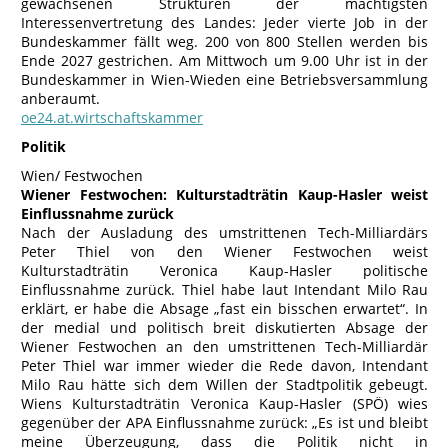
gewachsenen Strukturen der mächtigsten
Interessenvertretung des Landes: Jeder vierte Job in der
Bundeskammer fällt weg. 200 von 800 Stellen werden bis
Ende 2027 gestrichen. Am Mittwoch um 9.00 Uhr ist in der
Bundeskammer in Wien-Wieden eine Betriebsversammlung
anberaumt.
oe24.at.wirtschaftskammer
Politik
Wien/ Festwochen
Wiener Festwochen: Kulturstadträtin Kaup-Hasler weist
Einflussnahme zurück
Nach der Ausladung des umstrittenen Tech-Milliardärs
Peter Thiel von den Wiener Festwochen weist
Kulturstadträtin Veronica Kaup-Hasler politische
Einflussnahme zurück. Thiel habe laut Intendant Milo Rau
erklärt, er habe die Absage „fast ein bisschen erwartet“. In
der medial und politisch breit diskutierten Absage der
Wiener Festwochen an den umstrittenen Tech-Milliardär
Peter Thiel war immer wieder die Rede davon, Intendant
Milo Rau hätte sich dem Willen der Stadtpolitik gebeugt.
Wiens Kulturstadträtin Veronica Kaup-Hasler (SPÖ) wies
gegenüber der APA Einflussnahme zurück: „Es ist und bleibt
meine Überzeugung, dass die Politik nicht in