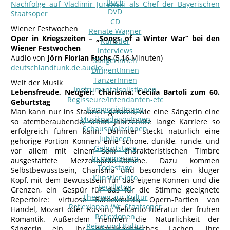
Buch
Nachfolge auf Vladimir Jurowski als Chef der Bayerischen
DVD
Staatsoper
CD
Wiener Festwochen
Renate Wagner
Oper in Kriegszeiten – „Songs of a Winter War“ bei den
Künstler
Wiener Festwochen
Interviews
Audio von
Jörn Florian Fuchs
(5,16 Minuten)
SängerInnen
deutschlandfunk.de.audio
DirigentInnen
TänzerInnen
Welt der Musik
InstrumentalsolistInnen
Lebensfreude, Neugier, Charisma. Cecilia Bartoli zum 60.
Regisseure/Intendanten-etc
Geburtstag
KomponistInnen
Man kann nur ins Staunen geraten, wie eine Sängerin eine
MusikpädagogInnen
so atemberaubende, schon Jahrzehnte lange Karriere so
SchauspielerInnen
erfolgreich führen kann. Dahinter steckt natürlich eine
Jubilaeen
gehörige Portion Können, eine schöne, dunkle, runde, und
Geburtstage
vor allem mit einem sehr charakteristischen Timbre
In memoriam
ausgestattete Mezzosopran-Stimme. Dazu kommen
Todestage
Selbstbewusstsein, Charisma und besonders ein kluger
Künstler-Info
Kopf, mit dem Bewusstsein für das eigene Können und die
Feuilleton
Grenzen, ein Gespür für das für die Stimme geeignete
Themen zur Kultur
Repertoire: virtuose Barockmusik, Opern-Partien von
Reflexionen Wr. Staatsoper
Händel, Mozart oder Rossini, Belcanto-Literatur der frühen
Reflexionen
Romantik. Außerdem nehmen die Natürlichkeit der
Reise und Kultur
Sängerin ein, ihr charakteristisches Lachen, ihre