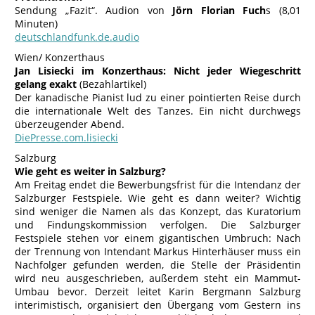
Sendung „Fazit“. Audion von
Jörn Florian Fuch
s (8,01
Minuten)
deutschlandfunk.de.audio
Wien/ Konzerthaus
Jan Lisiecki im Konzerthaus: Nicht jeder Wiegeschritt
gelang exakt
(Bezahlartikel)
Der kanadische Pianist lud zu einer pointierten Reise durch
die internationale Welt des Tanzes. Ein nicht durchwegs
überzeugender Abend.
DiePresse.com.lisiecki
Salzburg
Wie geht es weiter in Salzburg?
Am Freitag endet die Bewerbungsfrist für die Intendanz der
Salzburger Festspiele. Wie geht es dann weiter? Wichtig
sind weniger die Namen als das Konzept, das Kuratorium
und Findungskommission verfolgen. Die Salzburger
Festspiele stehen vor einem gigantischen Umbruch: Nach
der Trennung von Intendant Markus Hinterhäuser muss ein
Nachfolger gefunden werden, die Stelle der Präsidentin
wird neu ausgeschrieben, außerdem steht ein Mammut-
Umbau bevor. Derzeit leitet Karin Bergmann Salzburg
interimistisch, organisiert den Übergang vom Gestern ins