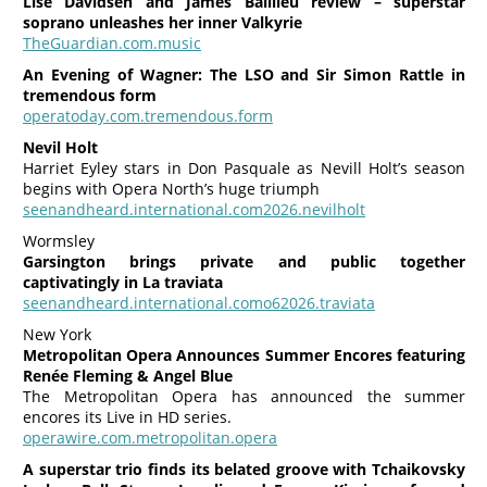
Lise Davidsen and James Baillieu review – superstar
soprano unleashes her inner Valkyrie
TheGuardian.com.music
An Evening of Wagner: The LSO and Sir Simon Rattle in
tremendous form
operatoday.com.tremendous.form
Nevil Holt
Harriet Eyley stars in Don Pasquale as Nevill Holt’s season
begins with Opera North’s huge triumph
seenandheard.international.com2026.nevilholt
Wormsley
Garsington brings private and public together
captivatingly in La traviata
seenandheard.international.como62026.traviata
New York
Metropolitan Opera Announces Summer Encores featuring
Renée Fleming & Angel Blue
The Metropolitan Opera has announced the summer
encores its Live in HD series.
operawire.com.metropolitan.opera
A superstar trio finds its belated groove with Tchaikovsky