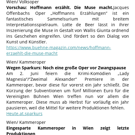
Wien/ Volksoper
Vorschau: Hoffmann erzählt. Die Muse macht.
Jacques
Offenbachs Oper „Hoffmanns Erzählungen“ ist ein
fantastisches Sammelsurium mit breitem
Interpretationsspielraum. Lotte de Beer lässt in ihrer
Inszenierung die Muse in Gestalt von Wallis Giunta ordnend
ins Geschehen eingreifen. Und fördert so den Dialog von
Kunst und Künstler.
https://www.buehne-magazin.com/news/hoffmann-
erzaehlt-die-muse-macht
Wien/ Kammeroper
Wegen Sparkurs: Noch eine große Oper vor Zwangspause
Am 2. Juni feiern die Krimi-Komödien „Lady
Magnesia“/“Zweimal Alexander“ Premiere in der
Kammeroper, bevor diese für vorerst ein Jahr schließt. Die
Kürzung der Subventionen um fünf Millionen Euro für die
Vereinigten Bühnen Wien treffen nun vor allem die
Kammeroper. Diese muss ab Herbst für vorläufig ein Jahr
pausieren, weil die Mittel für weitere Produktionen fehlen.
Heute.at.sparkurs
Wien/ Kammeroper
Eingesparte Kammeroper in Wien zeigt letzte
Produktionen