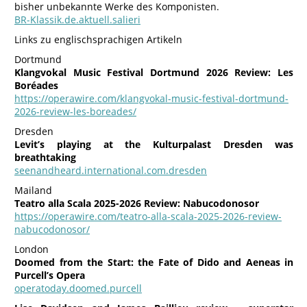
bisher unbekannte Werke des Komponisten.
BR-Klassik.de.aktuell.salieri
Links zu englischsprachigen Artikeln
Dortmund
Klangvokal Music Festival Dortmund 2026 Review: Les
Boréades
https://operawire.com/klangvokal-music-festival-dortmund-
2026-review-les-boreades/
Dresden
Levit’s playing at the Kulturpalast Dresden was
breathtaking
seenandheard.international.com.dresden
Mailand
Teatro alla Scala 2025-2026 Review: Nabucodonosor
https://operawire.com/teatro-alla-scala-2025-2026-review-
nabucodonosor/
London
Doomed from the Start: the Fate of Dido and Aeneas in
Purcell’s Opera
operatoday.doomed.purcell