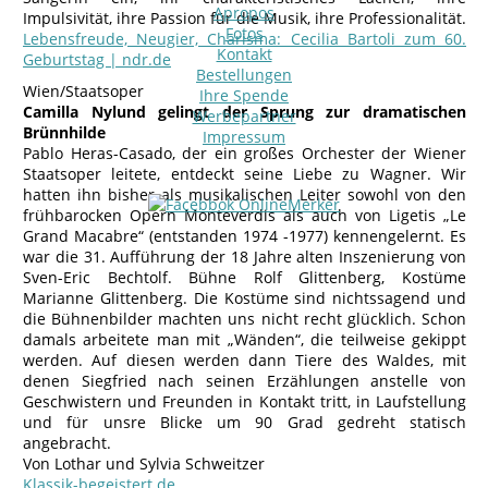
Apropos
Impulsivität, ihre Passion für die Musik, ihre Professionalität.
Fotos
Lebensfreude, Neugier, Charisma: Cecilia Bartoli zum 60.
Kontakt
Geburtstag | ndr.de
Bestellungen
Wien/Staatsoper
Ihre Spende
Camilla Nylund gelingt der Sprung zur dramatischen
Werbepartner
Brünnhilde
Impressum
Pablo Heras-Casado, der ein großes Orchester der Wiener
Staatsoper leitete, entdeckt seine Liebe zu Wagner. Wir
hatten ihn bisher als musikalischen Leiter sowohl von den
frühbarocken Opern Monteverdis als auch von Ligetis „Le
Grand Macabre“ (entstanden 1974 -1977) kennengelernt. Es
war die 31. Aufführung der 18 Jahre alten Inszenierung von
Sven-Eric Bechtolf. Bühne Rolf Glittenberg, Kostüme
Marianne Glittenberg. Die Kostüme sind nichtssagend und
die Bühnenbilder machten uns nicht recht glücklich. Schon
damals arbeitete man mit „Wänden“, die teilweise gekippt
werden. Auf diesen werden dann Tiere des Waldes, mit
denen Siegfried nach seinen Erzählungen anstelle von
Geschwistern und Freunden in Kontakt tritt, in Laufstellung
und für unsre Blicke um 90 Grad gedreht statisch
angebracht.
Von Lothar und Sylvia Schweitzer
Klassik-begeistert.de