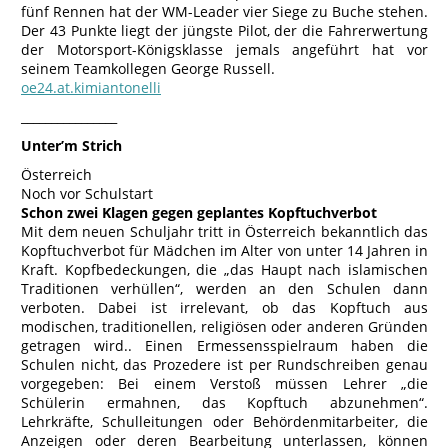
fünf Rennen hat der WM-Leader vier Siege zu Buche stehen.
Der 43 Punkte liegt der jüngste Pilot, der die Fahrerwertung
der Motorsport-Königsklasse jemals angeführt hat vor
seinem Teamkollegen George Russell.
oe24.at.kimiantonelli
________________
Unter’m Strich
Österreich
Noch vor Schulstart
Schon zwei Klagen gegen geplantes Kopftuchverbot
Mit dem neuen Schuljahr tritt in Österreich bekanntlich das
Kopftuchverbot für Mädchen im Alter von unter 14 Jahren in
Kraft. Kopfbedeckungen, die „das Haupt nach islamischen
Traditionen verhüllen“, werden an den Schulen dann
verboten. Dabei ist irrelevant, ob das Kopftuch aus
modischen, traditionellen, religiösen oder anderen Gründen
getragen wird.. Einen Ermessensspielraum haben die
Schulen nicht, das Prozedere ist per Rundschreiben genau
vorgegeben: Bei einem Verstoß müssen Lehrer „die
Schülerin ermahnen, das Kopftuch abzunehmen“.
Lehrkräfte, Schulleitungen oder Behördenmitarbeiter, die
Anzeigen oder deren Bearbeitung unterlassen, können