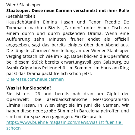
Wien/ Staatsoper
Staatsoper: Diese neue Carmen verschmilzt mit ihrer Rolle
(Bezahlartikel)
Hausdebütantin Elmina Hasan und Tenor Freddie De
Tommaso machten Bizets „Carmen“ unter Asher Fisch zu
einem durch und durch packenden Drama. Wenn eine
Aufführung zehn Minuten früher endet als offiziell
angegeben, sagt das bereits einiges über den Abend aus.
Die jüngste „Carmen“-Vorstellung an der Wiener Staatsoper
verging tatsächlich wie im Flug. Dabei blicken die Opernfans
bei diesem Stück bereits erwartungsvoll gen Salzburg, zu
Asmik Grigorians Rollendebüt im Sommer. Im Haus am Ring
packt das Drama packt freilich schon jetzt.
DiePresse.com.neue.carmen
Was ist für Sie schön?
Sie ist erst 26 und bereits nah dran am Gipfel der
Opernwelt: Die aserbaidschanische Mezzosopranistin
Elmina Hasan. In Wien singt sie im Juni die Carmen. Wir
haben diese neue große Stimme in Barcelona getroffen und
sind mit ihr spazieren gegangen. Ein Gespräch.
https://www.buehne-magazin.com/news/was-ist-fuer-sie-
schoen