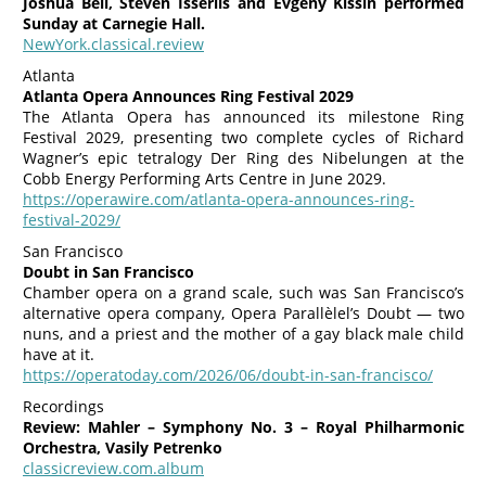
Joshua Bell, Steven Isserlis and Evgeny Kissin performed
Sunday at Carnegie Hall.
NewYork.classical.review
Atlanta
Atlanta Opera Announces Ring Festival 2029
The Atlanta Opera has announced its milestone Ring
Festival 2029, presenting two complete cycles of Richard
Wagner’s epic tetralogy Der Ring des Nibelungen at the
Cobb Energy Performing Arts Centre in June 2029.
https://operawire.com/atlanta-opera-announces-ring-
festival-2029/
San Francisco
Doubt in San Francisco
Chamber opera on a grand scale, such was San Francisco’s
alternative opera company, Opera Parallèlel’s Doubt — two
nuns, and a priest and the mother of a gay black male child
have at it.
https://operatoday.com/2026/06/doubt-in-san-francisco/
Recordings
Review: Mahler – Symphony No. 3 – Royal Philharmonic
Orchestra, Vasily Petrenko
classicreview.com.album