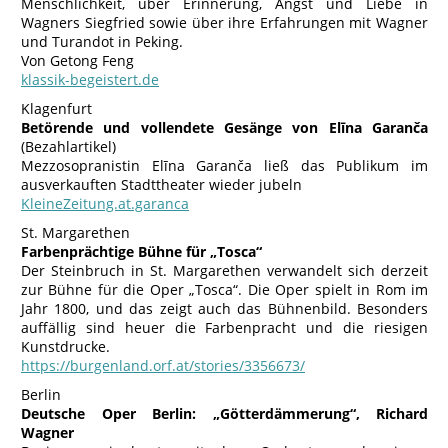
Menschlichkeit, über Erinnerung, Angst und Liebe in
Wagners Siegfried sowie über ihre Erfahrungen mit Wagner
und Turandot in Peking.
Von Getong Feng
klassik-begeistert.de
Klagenfurt
Betörende und vollendete Gesänge von Elīna Garanča
(Bezahlartikel)
Mezzosopranistin Elīna Garanča ließ das Publikum im
ausverkauften Stadttheater wieder jubeln
KleineZeitung.at.garanca
St. Margarethen
Farbenprächtige Bühne für „Tosca“
Der Steinbruch in St. Margarethen verwandelt sich derzeit
zur Bühne für die Oper „Tosca“. Die Oper spielt in Rom im
Jahr 1800, und das zeigt auch das Bühnenbild. Besonders
auffällig sind heuer die Farbenpracht und die riesigen
Kunstdrucke.
https://burgenland.orf.at/stories/3356673/
Berlin
Deutsche Oper Berlin: „Götterdämmerung“, Richard
Wagner