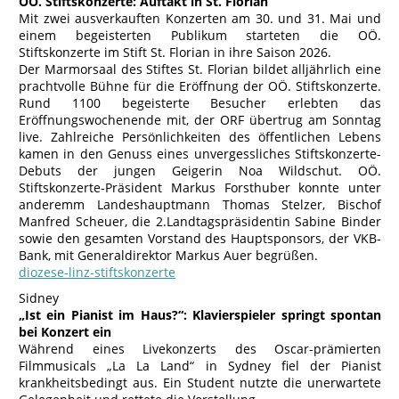
OÖ. Stiftskonzerte: Auftakt in St. Florian
Mit zwei ausverkauften Konzerten am 30. und 31. Mai und
einem begeisterten Publikum starteten die OÖ.
Stiftskonzerte im Stift St. Florian in ihre Saison 2026.
Der Marmorsaal des Stiftes St. Florian bildet alljährlich eine
prachtvolle Bühne für die Eröffnung der OÖ. Stiftskonzerte.
Rund 1100 begeisterte Besucher erlebten das
Eröffnungswochenende mit, der ORF übertrug am Sonntag
live. Zahlreiche Persönlichkeiten des öffentlichen Lebens
kamen in den Genuss eines unvergessliches Stiftskonzerte-
Debuts der jungen Geigerin Noa Wildschut. OÖ.
Stiftskonzerte-Präsident Markus Forsthuber konnte unter
anderemm Landeshauptmann Thomas Stelzer, Bischof
Manfred Scheuer, die 2.Landtagspräsidentin Sabine Binder
sowie den gesamten Vorstand des Hauptsponsors, der VKB-
Bank, mit Generaldirektor Markus Auer begrüßen.
diozese-linz-stiftskonzerte
Sidney
„Ist ein Pianist im Haus?“: Klavierspieler springt spontan
bei Konzert ein
Während eines Livekonzerts des Oscar-prämierten
Filmmusicals „La La Land“ in Sydney fiel der Pianist
krankheitsbedingt aus. Ein Student nutzte die unerwartete