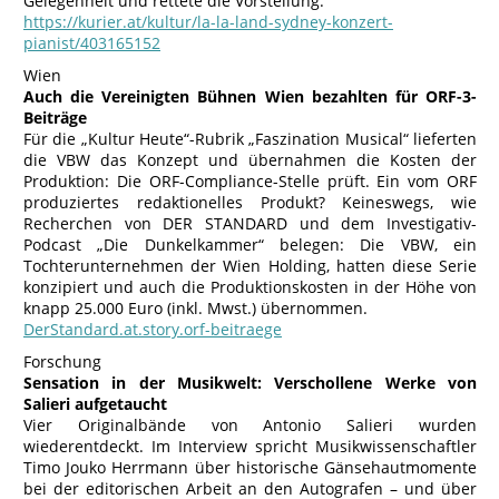
Gelegenheit und rettete die Vorstellung.
https://kurier.at/kultur/la-la-land-sydney-konzert-
pianist/403165152
Wien
Auch die Vereinigten Bühnen Wien bezahlten für ORF-3-
Beiträge
Für die „Kultur Heute“-Rubrik „Faszination Musical“ lieferten
die VBW das Konzept und übernahmen die Kosten der
Produktion: Die ORF-Compliance-Stelle prüft. Ein vom ORF
produziertes redaktionelles Produkt? Keineswegs, wie
Recherchen von DER STANDARD und dem Investigativ-
Podcast „Die Dunkelkammer“ belegen: Die VBW, ein
Tochterunternehmen der Wien Holding, hatten diese Serie
konzipiert und auch die Produktionskosten in der Höhe von
knapp 25.000 Euro (inkl. Mwst.) übernommen.
DerStandard.at.story.orf-beitraege
Forschung
Sensation in der Musikwelt: Verschollene Werke von
Salieri aufgetaucht
Vier Originalbände von Antonio Salieri wurden
wiederentdeckt. Im Interview spricht Musikwissenschaftler
Timo Jouko Herrmann über historische Gänsehautmomente
bei der editorischen Arbeit an den Autografen – und über