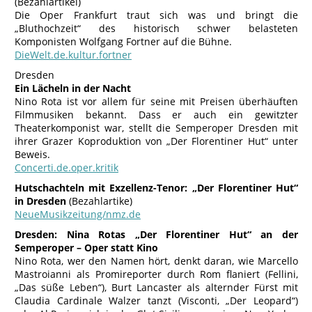
(Bezahlartikel)
Die Oper Frankfurt traut sich was und bringt die
„Bluthochzeit“ des historisch schwer belasteten
Komponisten Wolfgang Fortner auf die Bühne.
DieWelt.de.kultur.fortner
Dresden
Ein Lächeln in der Nacht
Nino Rota ist vor allem für seine mit Preisen überhäuften
Filmmusiken bekannt. Dass er auch ein gewitzter
Theaterkomponist war, stellt die Semperoper Dresden mit
ihrer Grazer Koproduktion von „Der Florentiner Hut“ unter
Beweis.
Concerti.de.oper.kritik
Hutschachteln mit Exzellenz-Tenor: „Der Florentiner Hut“
in Dresden
(Bezahlartike)
NeueMusikzeitung/nmz.de
Dresden: Nina Rotas „Der Florentiner Hut“ an der
Semperoper – Oper statt Kino
Nino Rota, wer den Namen hört, denkt daran, wie Marcello
Mastroianni als Promireporter durch Rom flaniert (Fellini,
„Das süße Leben“), Burt Lancaster als alternder Fürst mit
Claudia Cardinale Walzer tanzt (Visconti, „Der Leopard“)