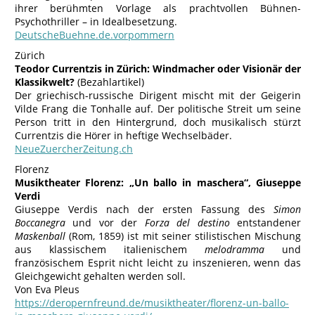
ihrer berühmten Vorlage als prachtvollen Bühnen-
Psychothriller – in Idealbesetzung.
DeutscheBuehne.de.vorpommern
Zürich
Teodor Currentzis in Zürich: Windmacher oder Visionär der
Klassikwelt?
(Bezahlartikel)
Der griechisch-russische Dirigent mischt mit der Geigerin
Vilde Frang die Tonhalle auf. Der politische Streit um seine
Person tritt in den Hintergrund, doch musikalisch stürzt
Currentzis die Hörer in heftige Wechselbäder.
NeueZuercherZeitung.ch
Florenz
Musiktheater Florenz: „Un ballo in maschera“, Giuseppe
Verdi
Giuseppe Verdis nach der ersten Fassung des
Simon
Boccanegra
und vor der
Forza del destino
entstandener
Maskenball
(Rom, 1859) ist mit seiner stilistischen Mischung
aus klassischem italienischem
melodramma
und
französischem Esprit nicht leicht zu inszenieren, wenn das
Gleichgewicht gehalten werden soll.
Von Eva Pleus
https://deropernfreund.de/musiktheater/florenz-un-ballo-