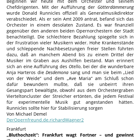
Beginnen wir heute mit dem Orchester und seinem
Chefdirigenten. Mit der Aufführung der
Götterdämmerung
wurde Donald Runnicles offiziell als Generalmusikdirektor
verabschiedet. Als er sein Amt 2009 antrat, befand sich das
Orchester in einem desolaten Zustand. Es war finanziell
gegenüber den anderen beiden Opernorchestern der Stadt
benachteiligt. Die schlechtere Bezahlung spiegelte sich in
der Frustration vieler Musikern wider. Hohe Krankenstände
und schleppende Nachbesetzungen freier Stellen führten
dazu, daß an manchem Abend bis zu einem Drittel der
Musiker im Graben aus Aushilfen bestand. Man erinnert
sich an eine Aufführung des
Otello
, bei der die wunderbare
Anja Harteros die
Desdemona
sang und man sie beim „Lied
von der Weide“ und dem „Ave Maria“ am Schluß schon
dafür bewundern mußte, daß sie unbeirrt ihren
Gesangspart bewältigte, obwohl aus dem Orchestergraben
Vierteltoncluster der Streicher ertönten, die jedem Festival
für experimentelle Musik gut angestanden hätten.
Runnicles sollte hier für Stabilisierung sorgen
Von Michael Demel
DerOpernfreund.de.richardWagner2
Frankfurt
„Bluthochzeit“: Frankfurt wagt Fortner – und gewinnt