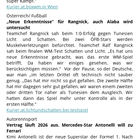
super Kampf.“
Kurier.at.boxwm.in Wien
Österreich/ Fußball
„Neue Erkenntnisse“ für Rangnick, auch Alaba wird
untersucht
Teamchef Rangnick sah beim 1:0-Erfolg gegen Tunesien
Licht und Schatten. Bei zwei ÖFB-Stars werden
Muskelverletzungen befürchtet. Teamchef Ralf Rangnick
sah beim finalen WM-Test Schatten und Licht. „Es hat uns
neue Erkenntnisse gebracht, was das erste WM-Spiel
betrifft. Da haben wir einiges gesehen, was wir
berücksichtigen müssen.“ Vor der Pause, so der Deutsche,
war man „im letzten Drittel oft technisch nicht sauber
genug. „Das hat mir nicht so gut gefallen. Die zweite Hälfte
hat mir dagegen sehr gut gefallen, wir waren einem zweiten
oder dritten Tor näher als Tunesien dem Ausgleich. Wir
hatten dann das Spiel mehr unter Kontrolle als in der
ersten Hälfte.“
Kurier.at.lichtundschatten.bei.testspiel
Autorennsport
Vertrag läuft 2026 aus. Mercedes-Star Antonelli will zu
Ferrari
Kimi Antonelli ist der neue Superstar der Formel 1. Nach