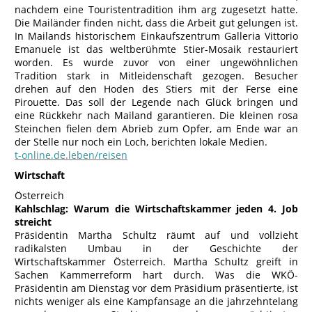
nachdem eine Touristentradition ihm arg zugesetzt hatte.
Die Mailänder finden nicht, dass die Arbeit gut gelungen ist.
In Mailands historischem Einkaufszentrum Galleria Vittorio
Emanuele ist das weltberühmte Stier-Mosaik restauriert
worden. Es wurde zuvor von einer ungewöhnlichen
Tradition stark in Mitleidenschaft gezogen. Besucher
drehen auf den Hoden des Stiers mit der Ferse eine
Pirouette. Das soll der Legende nach Glück bringen und
eine Rückkehr nach Mailand garantieren. Die kleinen rosa
Steinchen fielen dem Abrieb zum Opfer, am Ende war an
der Stelle nur noch ein Loch, berichten lokale Medien.
t-online.de.leben/reisen
Wirtschaft
Österreich
Kahlschlag: Warum die Wirtschaftskammer jeden 4. Job
streicht
Präsidentin Martha Schultz räumt auf und vollzieht
radikalsten Umbau in der Geschichte der
Wirtschaftskammer Österreich. Martha Schultz greift in
Sachen Kammerreform hart durch. Was die WKÖ-
Präsidentin am Dienstag vor dem Präsidium präsentierte, ist
nichts weniger als eine Kampfansage an die jahrzehntelang