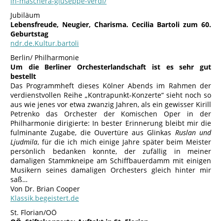
in-maschera-giuseppe-verdi/
Jubiläum
Lebensfreude, Neugier, Charisma. Cecilia Bartoli zum 60.
Geburtstag
ndr.de.Kultur.bartoli
Berlin/ Philharmonie
Um die Berliner Orchesterlandschaft ist es sehr gut
bestellt
Das Programmheft dieses Kölner Abends im Rahmen der
verdienstvollen Reihe „Kontrapunkt-Konzerte“ sieht noch so
aus wie jenes vor etwa zwanzig Jahren, als ein gewisser Kirill
Petrenko das Orchester der Komischen Oper in der
Philharmonie dirigierte: In bester Erinnerung bleibt mir die
fulminante Zugabe, die Ouvertüre aus Glinkas
Ruslan und
Ljudmila
, für die ich mich einige Jahre später beim Meister
persönlich bedanken konnte, der zufällig in meiner
damaligen Stammkneipe am Schiffbauerdamm mit einigen
Musikern seines damaligen Orchesters gleich hinter mir
saß…
Von Dr. Brian Cooper
Klassik.begeistert.de
St. Florian/OÖ