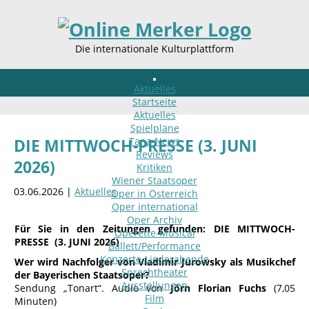
Die internationale Kulturplattform
Aktuelles
Startseite
Aktuelles
Spielpläne
Tanz-News
DIE MITTWOCH-PRESSE (3. JUNI
Reviews
2026)
Kritiken
Wiener Staatsoper
03.06.2026 |
Aktuelles
Oper in Österreich
Oper international
Oper Archiv
Für Sie in den Zeitungen gefunden: DIE MITTWOCH-
Operette-Musical
PRESSE (3. JUNI 2026)
Ballett/Performance
Konzerte-Liederabende
Wer wird Nachfolger von Vladimir Jurowsky als Musikchef
Sprechtheater
der Bayerischen Staatsoper?
Ausstellungen
Sendung „Tonart“. Audio von
Jörn Florian Fuchs
(7,05
Film
Minuten)